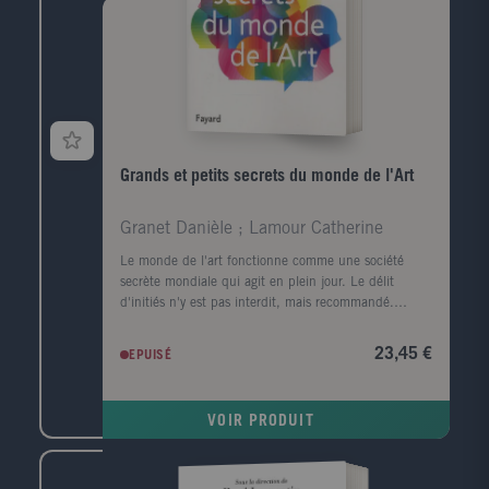
Grands et petits secrets du monde de l'Art
Granet Danièle ; Lamour Catherine
Le monde de l'art fonctionne comme une société
secrète mondiale qui agit en plein jour. Le délit
d'initiés n'y est pas interdit, mais recommandé.
Décréter quels sont les «bons artistes», les «bonnes
toiles», les «bons acheteurs», influencer les enchères,
23,45 €
EPUISÉ
faire et défaire les cotes est le domaine réservé d'une
centaine de décideurs.La crise financière de 2008 a
certes secoué le monde de l'art, mais le système n'est
VOIR PRODUIT
pas près de s'effondrer. L'art est partout: dans la
mode, dans la maison, dans la rue. C'est la fièvre de
l'art: des amateurs de plus en plus nombreux veulent