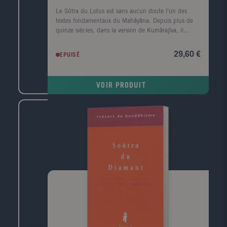
Le Sûtra du Lotus est sans aucun doute l'un des
textes fondamentaux du Mahâyâna. Depuis plus de
quinze siècles, dans la version de Kumârajîva, il
scandé la pratique des bouddhistes de l'Extrême-
Orient et permis à des millions d'entre eux
29,60 €
EPUISÉ
d'approfondir le message du Bouddha. Ce livre
canonique connaît actuellement une renaissance
impressionnante en Chine, en Corée, voire au Vieêt-
VOIR PRODUIT
Nam. Au Japon, il a joui d'une ferveur ininterrompue
: les plus croyants continuent à en réciter des
passages chaque jour et des mouvements religieux ne
cessent de le diffuser pour en faire la Bible du
bouddhisme. Grandiose fresque, le Sûtra du Lotus
apparaît comme une mise en scène, à l'échelle
cosmique, de la prédication du Bouddha, illustrée de
paraboles décrivant les différentes étapes qui mènent
à l'Eveil. Au cours des âges, poètes et artistes en ont
exploré et transposé les innombrables images. Ses
virtualités philosophiques, dont le sens peut paraître
aujourd'hui obscur, furent mises en valeur par des
commentateurs issus de tous les courants du
bouddhisme. Le Sûtra du Lotus, dont l'original
sanscrit a été magistralement traduit au XIXe siècle