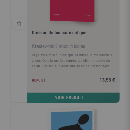
contre nombre d'écueils aux conséquences
potentiellement catastrophiques pour l'avenir de
l'Union.
Orelsan. Dictionnaire critique
Krastev-McKinnon Nicolas
Si j'aime Orelsan, c'est que sa musique me touche au
coeur. Qu'elle me fait sourire, qu'elle me donne de
l'élan. Orelsan a inventé une foule de personnages,
reflets en tous genres de notre drôle d'époque, pour
en dessiner une fresque caustique et amusante. "
13,55 €
EPUISÉ
Dans ce dictionnaire critique, Nicolas Krastev-
McKinnon propose une lecture littéraire, musicale et
philosophique de l'oeuvre d'Orelsan, en dessinant les
VOIR PRODUIT
lignes de force d'un univers complexe.