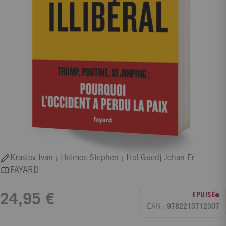
Krastev Ivan ; Holmes Stephen ; Hel-Guedj Johan-Fr
FAYARD
EPUISÉ
24,95 €
EAN :
9782213712307