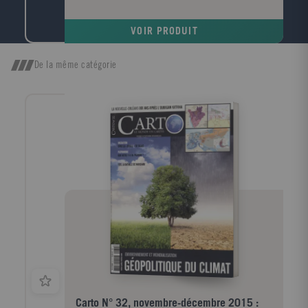
en histoire et journaliste, Patrick Sbalchiero enseigne
à l'École cathédrale de Paris. Directeur de la revue
VOIR PRODUIT
Mélanges carmélitains, il est notamment l'auteur
d'Enquête parmi les voyants (Éditions de Paris, 2007)
et de Jean Paul II et les canonisations (Fayard,
De la même catégorie
2007). Il a dirigé les publications du Dictionnaire des
miracles et de l'extraordinaire chrétiens (Fayard,
2002) et du Dictionnaire des "apparitions" de la
Vierge Marie, avec René Laurentin (Fayard, 2007).
Carto N° 32, novembre-décembre 2015 :