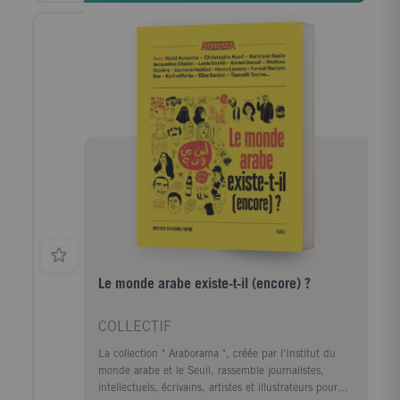
sabotées, elle comprend qu'elle va devoir se battre
pour sa liberté et affronter un pouvoir politique qui
est prêt à trahir ses valeurs. Son seul espoir : la
rébellion. Un roman engagé pour éveiller les
consciences.
Le monde arabe existe-t-il (encore) ?
COLLECTIF
La collection " Araborama ", créée par l'Institut du
monde arabe et le Seuil, rassemble journalistes,
intellectuels, écrivains, artistes et illustrateurs pour