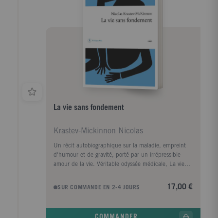
La vie sans fondement
Krastev-Mickinnon Nicolas
Un récit autobiographique sur la maladie, empreint
d'humour et de gravité, porté par un irrépressible
amour de la vie. Véritable odyssée médicale, La vie
sans fondement est un récit de guérison. Avec
l'énergie d'un homme jeune et dévorant la vie, le
17,00 €
SUR COMMANDE EN 2-4 JOURS
narrateur y décrit ses effondrements successifs
comme ses remontées lumineuses - passant d'un
cancer précoce à une errance hospitalière, dix ans
COMMANDER