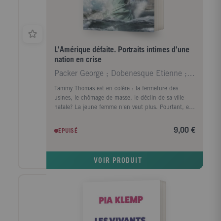
L'Amérique défaite. Portraits intimes d'une
nation en crise
Packer George ; Dobenesque Etienne ; Busnel Franço
Tammy Thomas est en colère : la fermeture des
usines, le chômage de masse, le déclin de sa ville
natale? La jeune femme n'en veut plus. Pourtant, elle
y croit : Jay-Z et Oprah Winfrey y sont bien arrivés,
non ? Sauf qu'avec 7,30 dollars de l'heure, pour une
9,00 €
EPUISÉ
mère de famille, il n'est pas question de rêver, mais
de survivre. George Packer donne la parole à Tammy
et à tant d'autres grands perdants du rêve américain.
VOIR PRODUIT
Il nous fait entendre les voix silencieuses d'une
Amérique en crise. Né en 1960, George Packer est
un journaliste, écrivain et dramaturge américain.
L'Amérique défaite a reçu le National Book Award en
2013. « Le grand roman américain de ces trois
dernières décennies. Sauf que tout est vrai. » Le
Point « Tout le génie du magnifique livre de George