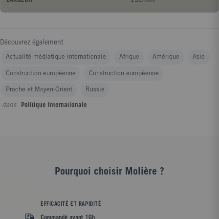
LARGEUR
153mm
la marée montante si menaçante de l'"anarchie" illibérale et
antidémocratique ...
Découvrez également
Actualité médiatique internationale
Afrique
Amérique
Asie
Construction européenne
Construction européenne
Proche et Moyen-Orient
Russie
dans
Politique Internationale
Pourquoi choisir Molière ?
EFFICACITÉ ET RAPIDITÉ
Commandé avant 16h