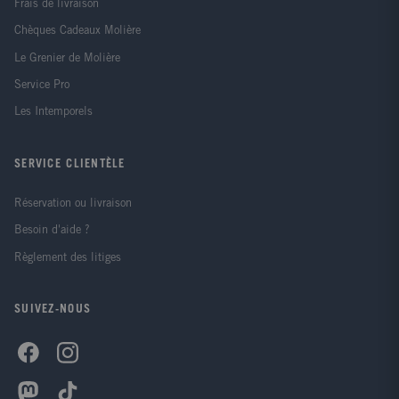
Frais de livraison
de réponses définitives, seulement des jalons pour la
suite". Extraits de l'introduction de Leyla Dakhli.
Chèques Cadeaux Molière
Le Grenier de Molière
Service Pro
Les Intemporels
SERVICE CLIENTÈLE
Réservation ou livraison
Besoin d'aide ?
Règlement des litiges
SUIVEZ-NOUS