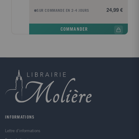
explorer ses réalités présentes, sa pluralité et son
histoire. "D'où vient que le mot "arabe" sonne désuet
24,99 €
SUR COMMANDE EN 2-4 JOURS
ou étrangement déplacé ? Peut-on (encore) dire de
quelqu'un qu'il est un Arabe ? Comme catégorisation
d'un peuple, ce mot a été chargé d'antonymes,
COMMANDER
d'usages essentialistes et, bien sûr, racistes. Arabe,
c'est un terme qui en français ne voyage pas seul.
Vous me direz : Aucun mot ne voyage seul. Pourtant,
si on pense aux expressions françaises qui
contiennent le mot "arabe", à ses évocations
littéraires, à ses résonances dans l'actualité, il devient
difficile d'user de ce terme innocemment, de se
l'approprier. Quant au monde arabe, notre conscience
- bienvenue - de la complexité des espaces et de
leurs histoires différenciées nous enjoint à le mettre
au pluriel. Aujourd'hui, il y a des mondes arabes, que
l'on peut séparer et caractériser, et que parfois tout
sépare. Mais le monde arabe, au singulier, ne serait
plus qu'une fiction que l'on laisserait à quelques
nostalgiques. Nous avons souhaité explorer ici
INFORMATIONS
l'ensemble de ses transformations, de ses
identifications changeantes, sous différents angles et
Lettre d'informations
au travers d'écritures et de formes variées. Le tableau
qui en résulte est foisonnant et coloré. Il n'offre pas