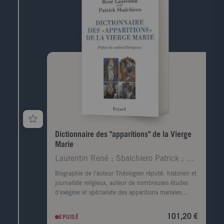
accéder à leur tour à ce pays des merveilles et s'y
sentir aussi chez eux.Pour leur permettre de connaître
de l'intérieur ce milieu opaque, et qui voudrait le
rester, deux journalistes indépendantes ont mené
l'enquête pendant plus de deux ans, de Shanghai à
New York, de Berlin à Miami.Danièle Granet a fait
toute sa carrière dans la presse écrite (L'Express, Le
Figaro, Le Nouvel Économiste, Novapress).Catherine
Lamour a commencé sa carrière au Monde. Elle a
créé et dirigé le département des documentaires de
Canal +.
Dictionnaire des "apparitions" de la Vierge
Marie
Laurentin René ; Sbalchiero Patrick ; Etchegaray R
Biographie de l'auteur Théologien réputé, historien et
journaliste religieux, auteur de nombreuses études
d'exégèse et spécialiste des apparitions mariales,
l'abbé Laurentin a publié récemment aux Éditions
Fayard Découverte du secret de la Salette (avec
101,20 €
EPUISÉ
l'abbé Corteville) et Le Nouveau Diatessaron.Docteur