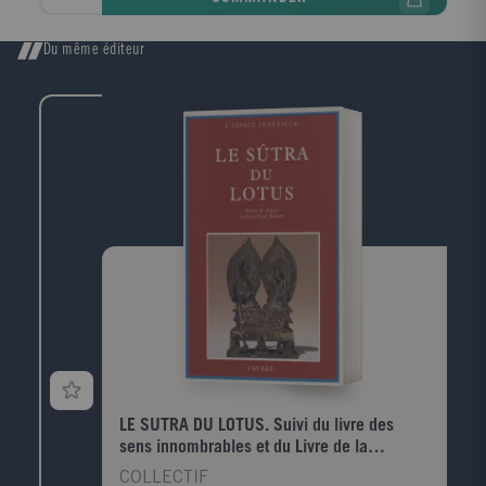
plus tard, liée à un mystérieux problème au coccyx.
Porté par une écriture galvanisante jamais dénuée
d'humour, cet ouvrage interroge les périls de la
Du même éditeur
maladie, de la souffrance, et pose une question
brûlante : face à un corps qui nous trahit, comment
trouver en soi la force de vivre ...
LE SUTRA DU LOTUS. Suivi du livre des
sens innombrables et du Livre de la
contemplation de Sage-Univ
COLLECTIF