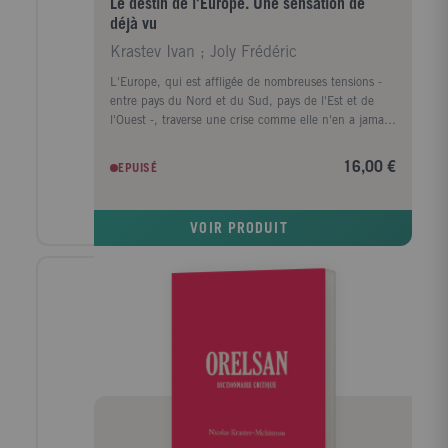
Le destin de l'Europe. Une sensation de
déjà vu
Krastev Ivan ; Joly Frédéric
L'Europe, qui est affligée de nombreuses tensions -
entre pays du Nord et du Sud, pays de l'Est et de
l'Ouest -, traverse une crise comme elle n'en a jamais
connue, aggravée encore par les vagues migratoires et
la montée des populismes. Pourra-t-elle la surmonter
16,00 €
EPUISÉ
sous l'impulsion d'un couple franco-allemand à
l'alliance refondée ? Ce couple parviendra-t-il à éviter
une fracture définitive avec les pays de l'Est,
VOIR PRODUIT
désormais si méfiants à l'égard des valeurs
occidentales ? Si le politiste bulgare Ivan Krastev, l'un
des meilleurs spécialistes du monde postsoviétique et
des questions européennes, éclaire ici de façon très
singulière ces questions brûlantes, c'est notamment
parce qu'il a vécu l'effondrement brutal du bloc
soviétique et que cette expérience a profondément
façonné sa réflexion. Les constructions humaines sont
fragiles, nous alerte-t-il. Ce livre d'un Européen
convaincu, inspiré par le "pessimisme de l'intelligence
et l'optimisme de la volonté" d'Antonio Gramsci, pose
des questions qui fâchent et nous met en garde