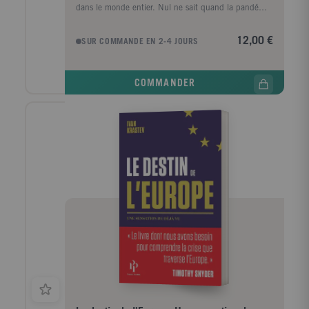
dans le monde entier. Nul ne sait quand la pandémie
de Covid-19 se terminera, et en- core moins
comment. Nous ne pouvons que spéculer sur son
12,00 €
SUR COMMANDE EN 2-4 JOURS
impact politique et économique à long terme. Mais
les histo- riens sont clairs : les épidémies sont des
événements. La pres- sion considérable qu'elles
COMMANDER
exercent sur les sociétés rendent visibles des
structures latentes qui, en d'autres circonstances,
n'apparaîtraient pas aussi clairement. La pandémie
que nous vivons aujourd'hui, qui est l'expérience
naturelle la plus in- croyable à laquelle nous ayons
assisté dans notre vie, a fait du monde un laboratoire
social géant. Il est trop tôt, bien su^r, pour tirer des
conclusions définitives quant à l'impact durable de
cette crise mondiale. Mais ce pe- tit livre en tire sept
premières lec ? ons. Chacune fait l'objet d'un
chapitre, qui décrit comment elles s'articulent avec le
contexte politique, social et économique plus général.
Ivan Krastev, l'un des meilleurs analystes actuels de la
vie internationale, explore quelques pistes pour
anticiper les conséquences politiques, économiques
et sociales, de la pan- démie - conséquences à coup
su^r considérables.