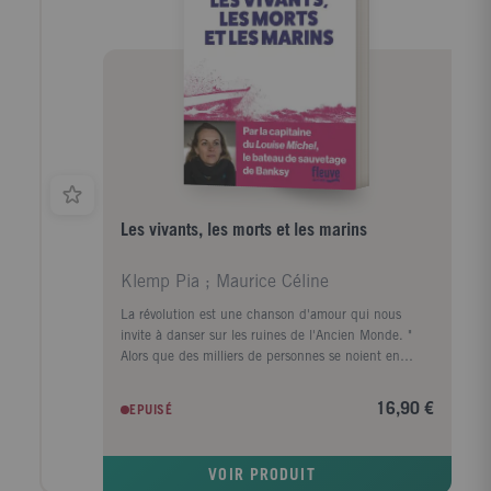
Packer consiste à raconter la ruine d'un pays et de
ses idéaux à hauteur d'homme. » Le Monde Préface
inédite de François Busnel Traduit de l'anglais (États-
Unis) par Étienne Dobenesque
Les vivants, les morts et les marins
Klemp Pia ; Maurice Céline
La révolution est une chanson d'amour qui nous
invite à danser sur les ruines de l'Ancien Monde. "
Alors que des milliers de personnes se noient en
Méditerranée, cherchant à atteindre l'Europe pour y
trouver refuge, une femme capitaine décide de
16,90 €
EPUISÉ
prendre la mer avec son équipage. Elle refuse
d'accepter que l'Union européenne ait décidé de
laisser les gens mourir en toute connaissance de
VOIR PRODUIT
cause. Mais quand leurs opérations de sauvetage sont