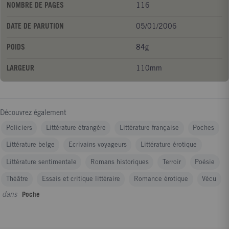
NOMBRE DE PAGES
116
DATE DE PARUTION
05/01/2006
POIDS
84g
LARGEUR
110mm
Découvrez également
Policiers
Littérature étrangère
Littérature française
Poches
Littérature belge
Ecrivains voyageurs
Littérature érotique
Littérature sentimentale
Romans historiques
Terroir
Poésie
Théâtre
Essais et critique littéraire
Romance érotique
Vécu
dans
Poche