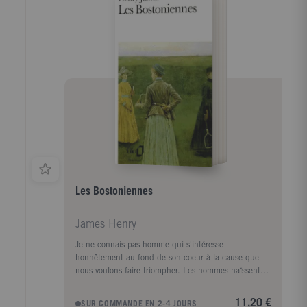
Les Bostoniennes
James Henry
Je ne connais pas homme qui s'intéresse
honnêtement au fond de son coeur à la cause que
nous voulons faire triompher. Les hommes haïssent
cette cause, ils n'ont que du mépris pour elle ; ils
essayent de l'anéantir partout où ils la rencontrent...
11,20 €
SUR COMMANDE EN 2-4 JOURS