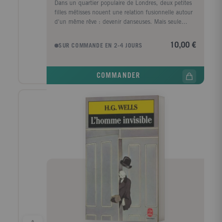
Dans un quartier populaire de Londres, deux petites
filles métisses nouent une relation fusionnelle autour
d'un même rêve : devenir danseuses. Mais seule
Tracey, la plus effrontée, a du talent. L'autre possède
des idées : sur le rythme et le temps, les corps et la
10,00 €
SUR COMMANDE EN 2-4 JOURS
musique noire, ce que signifie appartenir, ce que
signifie être libre. Leur amitié explosive s'interrompt
brusquement au début de la vingtaine. Empruntant
COMMANDER
des chemins différents vers un destin qu'elles
imaginent lumineux, chacune s'égarera pourtant en
route. Débordant d'énergie, d'humour et d'émotion,
Swing Time raconte les espoirs et les désillusions de
ceux qui suivent la danse et de ceux qui la mènent.