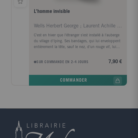
L'homme invisible
Wells Herbert George ; Laurent Achille ; Nicolaï C
C'est en hiver que l'étranger s'est installé à l'auberge
du village d'Iping. Ses bandages, qui lui enveloppent
entièrement la tête, sauf le nez, d'un rouge vif, lui
donnent un aspect étrange, assez terrifiant, et les
langues vont bon train. On l'aurait peut-être laissé en
7,90 €
SUR COMMANDE EN 2-4 JOURS
paix s'il n'avait pas retardé le paiement de sa note et
s'il n'y avait pas eu un vol mystérieux au presbytère.
Mandat est donné de l'arrêter, mais comment se saisir
COMMANDER
d'un personnage qui disparaît à mesure qu'il se
dépouille de ses vêtements? Quant à l'étranger, obligé
d'être nu pour échapper aux poursuites, il souffre
cruellement du froid et de la faim. Ainsi débute
l'aventure du savant qui a découvert la formule de
l'invisibilité, un des romans les plus célèbres de
Herbert George Wells et, par son invention et son
humour, un des chefs d??uvre de la littérature
fantastique.