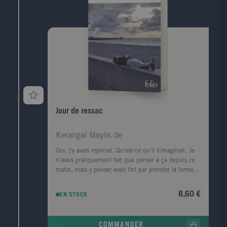
Jour de ressac
Kerangal Maylis de
Oui, j'y avais repensé. Qu'est-ce qu'il s'imaginait. Je
n'avais pratiquement fait que penser à ça depuis ce
matin, mais y penser avait fini par prendre la forme
d'une ville, d'un premier amour, la forme d'un porte-
conteneurs." Le corps d'un homme est retrouvé au
8,60 €
EN STOCK
pied de la digue Nord du Havre, avec, dans sa
poche, griffonné sur un ticket de cinéma, un numéro
de téléphone, celui de la narratrice. Convoquée par la
COMMANDER