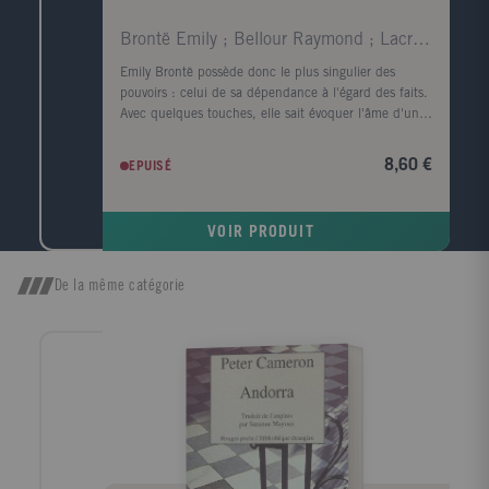
Brontë Emily ; Bellour Raymond ; Lacretelle Jacque
Emily Brontë possède donc le plus singulier des
pouvoirs : celui de sa dépendance à l'égard des faits.
Avec quelques touches, elle sait évoquer l'âme d'un
visage et rendre le corps superflu ; en parlant de la
lande, elle fait souffler le vent et gronder le tonnerre.
8,60 €
EPUISÉ
Virginia Woolf. Quand, parmi tous les arbres, je
cherche celui dont la forme s'harmonise le mieux
avec le cadre du roman tragique d'Emily Brontë, c'est
VOIR PRODUIT
l'image d'un vieux robinier tortueux qui me vient à
l'esprit, d'un vieux robinier tordu par le vent qui
souffle toujours dans la même direction ; l'écorce est
De la même catégorie
noire, le tronc est creux et, dans ce creux, la pluie a
formé une petite flaque où baignent quelques feuilles
mortes. John Cowper Powys