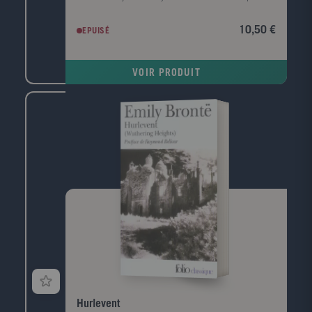
mutilé d'une femme noire sur le bord de la rivière
Sabine. Il est convaincu que le meurtre est l'oeuvre
10,50 €
EPUISÉ
de l'Homme-chèvre, un monstre de légende. Le
nombre de victimes s'alourdit, un homme est lynché
et le père de Harry, l'homme de loi local, enquête.
VOIR PRODUIT
Hurlevent