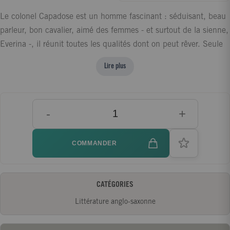
Le colonel Capadose est un homme fascinant : séduisant, beau
parleur, bon cavalier, aimé des femmes - et surtout de la sienne,
Everina -, il réunit toutes les qualités dont on peut rêver. Seule
ombre au tableau, c'est un menteur invétéré qui affabule à
Lire plus
longueur de journée. Lorsque Oliver Lyon, un peintre de talent,
amoureux d'Everina, décide de réaliser un portrait du colonel
qui révélera au grand jour sa véritable nature, les choses se
-
+
compliquent... Un court chef-d'?uvre sur l'obsession de
l'imposture et une vibrante histoire d'amour.
COMMANDER
CATÉGORIES
Littérature anglo-saxonne