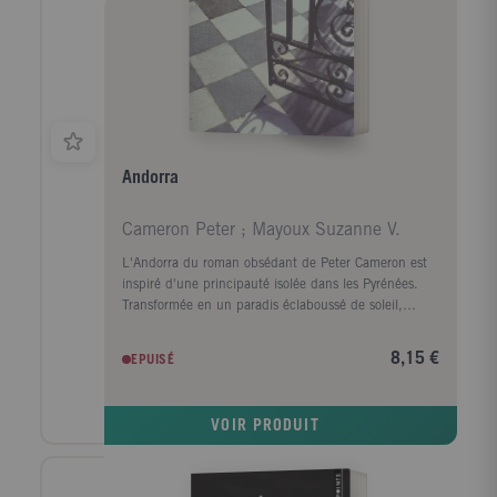
Andorra
Cameron Peter ; Mayoux Suzanne V.
L'Andorra du roman obsédant de Peter Cameron est
inspiré d'une principauté isolée dans les Pyrénées.
Transformée en un paradis éclaboussé de soleil,
chacun y a quelque chose à cacher. C'est là que vient
Alexander Fox, pensant y trouver réconfort et refuge,
8,15 €
EPUISÉ
alors qu'il n'y rencontre que des souvenirs inquiétants
de son passé. Andorra est un roman brillant et
inventif sur le mensonge, le désir, et la tromperie de
VOIR PRODUIT
la mémoire.