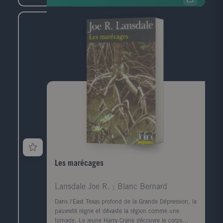
police, elle prend le train pour Le Havre, ville de son
enfance, de sa jeunesse, qu'elle a quittée il y a
longtemps. Durant ce jour de retour, cherchant à
comprendre ce qui la lie à ce mort dont elle ignore
tout, elle va exhumer ses souvenirs mais aussi la
mémoire de cette ville traumatisée par la guerre, ce
qui a disparu, ce qui a survécu, et raviver les vestiges
d'un amour adolescent.
Les marécages
Lansdale Joe R. ; Blanc Bernard
Dans l'East Texas profond de la Grande Dépression, la
pauvreté règne et dévaste la région comme une
tornade. Le jeune Harry Crane découvre le corps