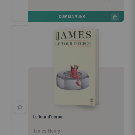
Le monde regorge de beaux messieurs qui seraient
bien contents de vous fermer la bouche avec des
baisers ! Le jour où vous deviendrez une menace pour
COMMANDER
leur égoïsme, leurs intérêts, ou leur immoralité - et je
demande chaque jour au ciel, mon amie, que vous le
deveniez - ce serait une fameuse victoire pour l'un
d'entre eux de réussir à vous persuader qu'il vous
aime. C'est alors que vous verrez ce qu'il fera de vous
et à quelles extrémités son amour l'entraînera !
Le tour d'écrou
James Henry