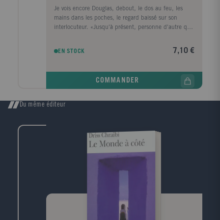
Je vois encore Douglas, debout, le dos au feu, les
mains dans les poches, le regard baissé sur son
interlocuteur. «Jusqu'à présent, personne d'autre que
moi n'en a entendu parler. C'est par trop horrible.»
Plusieurs voix s'étant naturellement élevées pour
7,10 €
EN STOCK
déclarer que cela donnait le plus grand prix à la
chose, notre ami nous regarda les uns après les
autres avec un art consommé et poursuivit,
COMMANDER
ménageant son triomphe: «Cela surpasse tout. Je ne
connais rien qui s'en rapproche.» Je me rappelle avoir
demandé: «Rien d'aussi franchement terrifiant?» Il
Du même éditeur
eut l'air de dire que cela n'était pas si simple, de se
trouver en peine de qualificatif. Il se passa la main
sur les yeux et fit une petite grimace: «Rien d'aussi
épouvantablement... épouvantable!» «Oh, quel
délice!» s'écria quelqu'un - une femme.Le Tour
d'écrou est unanimement considéré comme le chef-
d'oeuvre d'Henry James. Borges a même écrit que,
selon lui, «aucune époque ne possède des romans de
sujet aussi admirable que Le Tour d'écrou...» Une
intrigue serrée, un mode narratif subtilement ouvragé,
des personnages plus vrais que nature, une
atmosphère étouffante: le fantastique rejoint le