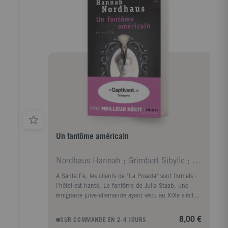
Un fantôme américain
Nordhaus Hannah ; Grimbert Sibylle ; Georgesco Flo
A Santa Fe, les clients de "La Posada" sont formels :
l'hôtel est hanté. Le fantôme de Julia Staab, une
émigrante juive-allemande ayant vécu au XIXe siècle,
existe bel et bien. De son visage blême émane une
aura de tristesse. De quel outrage son spectre
8,00 €
SUR COMMANDE EN 2-4 JOURS
réclame-t-il justice ? Nul ne le sait. Sauf Hannah