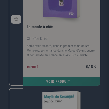
quotidien et s'impose comme une version possible de
la réalité.Pour la première fois, grâce à la magie d'une
traduction réussie, l'univers de James devient
directement accessible au lecteur français.
Le monde à côté
Chraïbi Driss
Après avoir raconté, dans le premier tome de ses
Mémoires, son enfance dans le Maroc d'avant-guerre
et son arrivée en France en 1945, Driss Chraïbi
reprend le fil de son récit autobiographique. Au
début des années 50, il découvre une autre planète,
8,10 €
EPUISÉ
l'Alsace, et s'y installe avec sa femme dans une sorte
d'ermitage amoureux voué à l'écriture. Puis ses
premiers succès d'écrivain le ramènent à Paris et la
VOIR PRODUIT
communauté maghrébine trouve en lui l'une de ses
premières voix dans le milieu littéraire. Défilent
ensuite les années France Culture, les années
canadiennes, les années à l'Ile d'Yeu, les amis et les
rencontres (François Mitterrand, Lucien Bodard...),
les paysages, les livres et les femmes de sa vie.