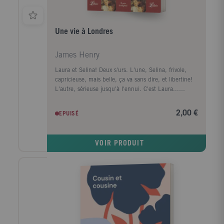
Une vie à Londres
James Henry
Laura et Selina! Deux s'urs. L'une, Selina, frivole,
capricieuse, mais belle, ça va sans dire, et libertine!
L'autre, sérieuse jusqu'à l'ennui. C'est Laura...
Depuis qu'elle vit à Londres chez Selina, Laura porte
sur sa s'ur volage ce regard critique qu'autorise une
2,00 €
EPUISÉ
existence sans éclat. Mais que sait-elle de Selina,
condamnée avant même d'être entendue? Que sait-
elle de ce vieux monde, elle qui arrive tout droit
VOIR PRODUIT
d'Amérique? Elle, dont le seul souci devrait être de se
trouver un mari... Entre les deux s'urs,
l'incompréhension est vite à son comble. Une rivalité
qui tourne au désavantage de Laura lorsque celle-ci
s'affiche avec un jeune américain... Passée maître
dans l'art de la séduction, Selina impose sans mal
son inconduite. Mais Laura? Devra-t-elle faire taire ses
désirs...