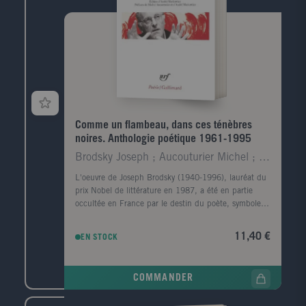
sujet aussi admirable que Le Tour d'écrou...» Une
intrigue serrée, un mode narratif subtilement ouvragé,
des personnages plus vrais que nature, une
atmosphère étouffante: le fantastique rejoint le
quotidien et s'impose comme une version possible de
la réalité.Pour la première fois, grâce à la magie d'une
traduction réussie, l'univers de James devient
directement accessible au lecteur français.
Comme un flambeau, dans ces ténèbres
noires. Anthologie poétique 1961-1995
Brodsky Joseph ; Aucouturier Michel ; Bordier Jean
L'oeuvre de Joseph Brodsky (1940-1996), lauréat du
prix Nobel de littérature en 1987, a été en partie
occultée en France par le destin du poète, symbole
de la dissidence du régime soviétique. Pour rendre
compte de sa poésie d'une extraordinaire virtuosité
11,40 €
EN STOCK
formelle, liant l'intime à l'épique, au mythologique, et
à de constantes préoccupations métaphysiques,
André Markowicz a composé un volume qui réunit les
COMMANDER
poèmes publiés dans la collection "Du monde entier"
en 1987 et 1993, replacés ici dans leur ordre