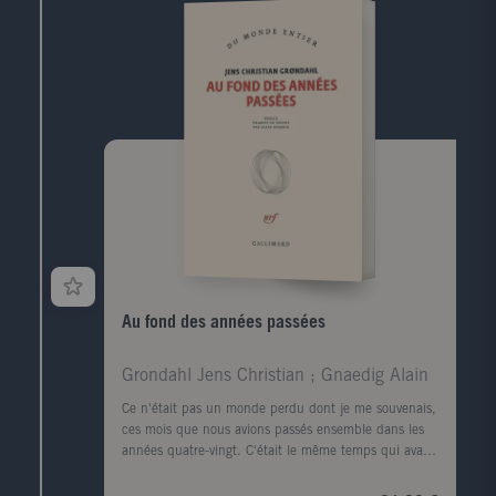
chronologique, auxquels s'ajoute une sélection de
poèmes inédits en français.
Au fond des années passées
Grondahl Jens Christian ; Gnaedig Alain
Ce n'était pas un monde perdu dont je me souvenais,
ces mois que nous avions passés ensemble dans les
années quatre-vingt. C'était le même temps qui avait
continué sa course, et avait fini par nous rattraper."
De prime abord, la vie du narrateur semble terminée.