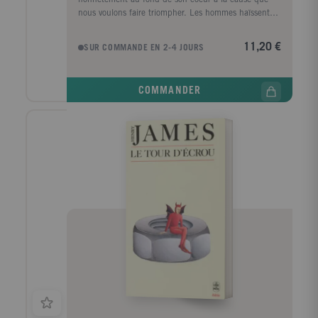
nous voulons faire triompher. Les hommes haïssent
cette cause, ils n'ont que du mépris pour elle ; ils
essayent de l'anéantir partout où ils la rencontrent...
11,20 €
SUR COMMANDE EN 2-4 JOURS
Le monde regorge de beaux messieurs qui seraient
bien contents de vous fermer la bouche avec des
baisers ! Le jour où vous deviendrez une menace pour
COMMANDER
leur égoïsme, leurs intérêts, ou leur immoralité - et je
demande chaque jour au ciel, mon amie, que vous le
deveniez - ce serait une fameuse victoire pour l'un
d'entre eux de réussir à vous persuader qu'il vous
aime. C'est alors que vous verrez ce qu'il fera de vous
et à quelles extrémités son amour l'entraînera !