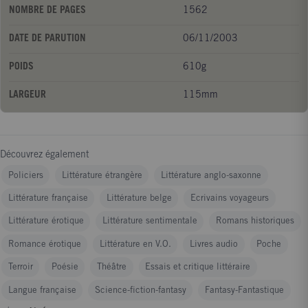
NOMBRE DE PAGES
1562
DATE DE PARUTION
06/11/2003
POIDS
610g
LARGEUR
115mm
Découvrez également
Policiers
Littérature étrangère
Littérature anglo-saxonne
Littérature française
Littérature belge
Ecrivains voyageurs
Littérature érotique
Littérature sentimentale
Romans historiques
Romance érotique
Littérature en V.O.
Livres audio
Poche
Terroir
Poésie
Théâtre
Essais et critique littéraire
Langue française
Science-fiction-fantasy
Fantasy-Fantastique