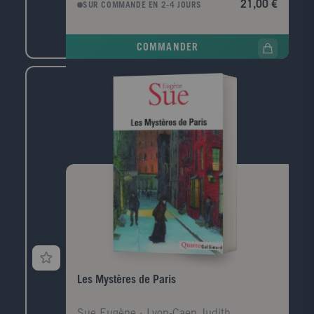
21,00 €
SUR COMMANDE EN 2-4 JOURS
Le diagnostic de maladie de Parkinson a d'abord été
posé, puis sa femme l'a quitté. Mais un jour, au
milieu d'un parc de Copenhague, il croise Anna, son
COMMANDER
amour de jeunesse, une femme libre qu'il a tant
aimée autrefois. Aujourd'hui, elle ne se soucie pas de
ce diagnostic, et elle l'entraîne dans le drame de sa
propre vie, une histoire emblématique de notre
temps, remplie d'abus de pouvoir et de trahisons.
Jens Christian Grøndahl écrit une partition subtile où
au milieu des souvenirs sont exposées les
problématiques les plus actuelles - qui vont de la
maladie à l'égarement politique, du fossé entre les
générations aux violences faites aux femmes. Une fois
encore, Jens Christian Grøndahl nous éblouit par sa
capacité à saisir l'esprit du temps et à montrer
comment l'on peut choisir de se relever après avoir
subi une chute et faire le choix de la vie.
Les Mystères de Paris
Sue Eugène ; Lyon-Caen Judith