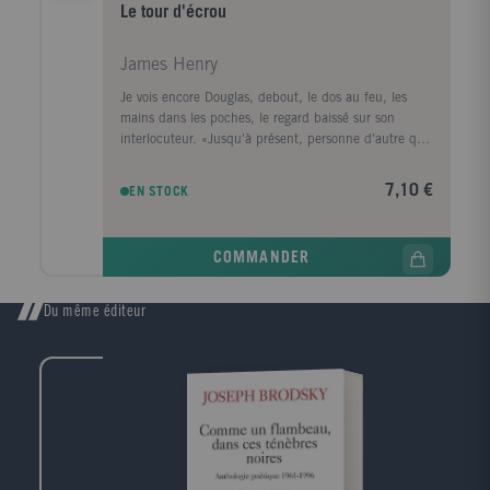
Le tour d'écrou
James Henry
Je vois encore Douglas, debout, le dos au feu, les
mains dans les poches, le regard baissé sur son
interlocuteur. «Jusqu'à présent, personne d'autre que
moi n'en a entendu parler. C'est par trop horrible.»
Plusieurs voix s'étant naturellement élevées pour
7,10 €
EN STOCK
déclarer que cela donnait le plus grand prix à la
chose, notre ami nous regarda les uns après les
autres avec un art consommé et poursuivit,
COMMANDER
ménageant son triomphe: «Cela surpasse tout. Je ne
connais rien qui s'en rapproche.» Je me rappelle avoir
demandé: «Rien d'aussi franchement terrifiant?» Il
Du même éditeur
eut l'air de dire que cela n'était pas si simple, de se
trouver en peine de qualificatif. Il se passa la main
sur les yeux et fit une petite grimace: «Rien d'aussi
épouvantablement... épouvantable!» «Oh, quel
délice!» s'écria quelqu'un - une femme.Le Tour
d'écrou est unanimement considéré comme le chef-
d'oeuvre d'Henry James. Borges a même écrit que,
selon lui, «aucune époque ne possède des romans de