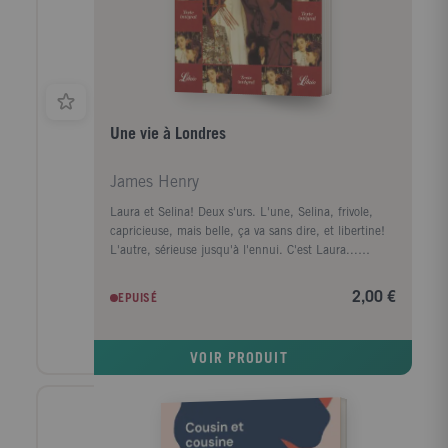
Une vie à Londres
James Henry
Laura et Selina! Deux s'urs. L'une, Selina, frivole,
capricieuse, mais belle, ça va sans dire, et libertine!
L'autre, sérieuse jusqu'à l'ennui. C'est Laura...
Depuis qu'elle vit à Londres chez Selina, Laura porte
sur sa s'ur volage ce regard critique qu'autorise une
2,00 €
EPUISÉ
existence sans éclat. Mais que sait-elle de Selina,
condamnée avant même d'être entendue? Que sait-
elle de ce vieux monde, elle qui arrive tout droit
VOIR PRODUIT
d'Amérique? Elle, dont le seul souci devrait être de se
trouver un mari... Entre les deux s'urs,
l'incompréhension est vite à son comble. Une rivalité
qui tourne au désavantage de Laura lorsque celle-ci
s'affiche avec un jeune américain... Passée maître