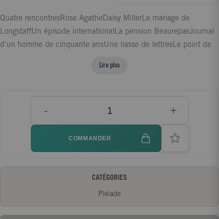
Quatre rencontresRose AgatheDaisy MillerLe mariage de
LongstaffUn épisode internationalLa pension BeaurepasJournal
d'un homme de cinquante ansUne liasse de lettresLe point de
vueLe siège de LondresImpressions d'une cousineLady
Lire plus
BarberinaL'auteur de « Beltraffio »PandoraLes bonnes raisons
de GeorginaUn hiver en Nouvelle-AngleterreLe chemin du
devoirMrs TemperlyLouisa PallantLes papiers d'AspernLe
-
+
menteurL'avertissement des temps modernes. Traductions par
Marie-Françoise Cachin, Annick Duperray, Evelyne Labbé,
François-Xavier Jaujard, Aurélie Guillain, Diane de Margerie,
COMMANDER
Marie-Rita Micalet, Catherine Pappo-Musard, Christine Savinel
et Muriel Zagha.
CATÉGORIES
Pléiade