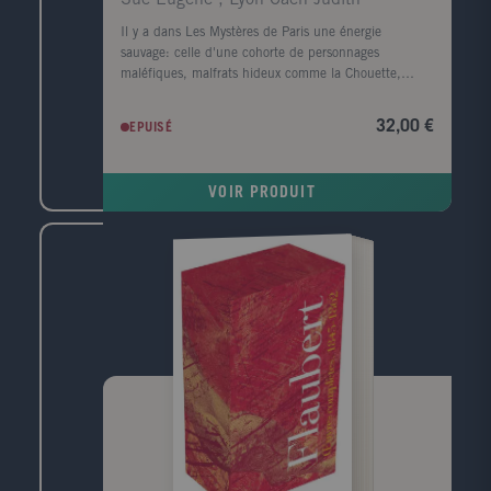
Il y a dans Les Mystères de Paris une énergie
sauvage: celle d'une cohorte de personnages
maléfiques, malfrats hideux comme la Chouette,
Tortillard - un anti-Gavroche -, le Maître d'école ou
Bras-Rouge, criminels du grand monde comme le
32,00 €
EPUISÉ
comte de Saint-Remy, monstres hypocrites comme le
notaire Jacques Ferrand. Eugène Sue n'est pas avare
de noirceur. Mais il y a aussi une sauvagerie du Bien,
VOIR PRODUIT
celle de Rodolphe, prince mélancolique venu à Paris
à la recherche de sa fille perdue, impitoyable avec les
méchants qu'il punit au mépris des lois. On doit à sa
cruauté quelques-unes des scènes les plus
stupéfiantes du roman: le châtiment du Maître
d'école, ou le supplice de luxure imposé à Jacques
Ferrand. Cette cruauté contraste avec la pureté
morale de Fleur-de-Marie, comme avec la face solaire
de Rodolphe, providence de tous les malheureux
honnêtes dont il croise le chemin. Le roman exprime
dans son ensemble une quête assoiffée de
régénération morale de la société, par l'amélioration
des mécanismes préventifs et répressifs (c'est le sens
de l'engagement de Sue en faveur dans
l'encellulement des criminels) ainsi que par