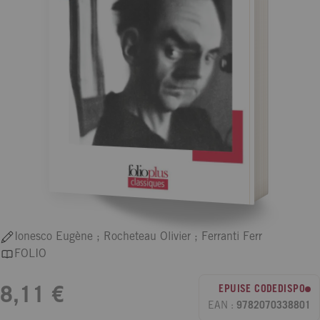
Ionesco Eugène ; Rocheteau Olivier ; Ferranti Ferr
FOLIO
EPUISE CODEDISPO
8,11 €
EAN :
9782070338801