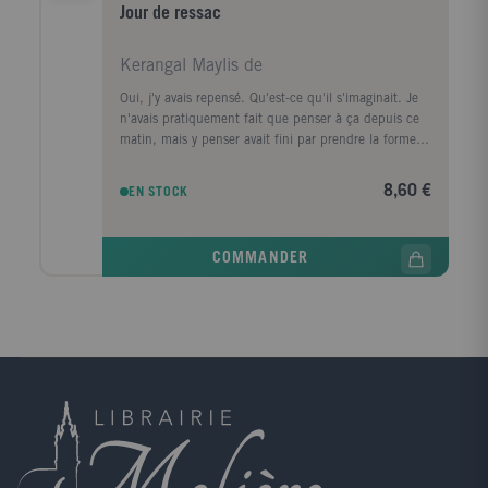
Jour de ressac
Kerangal Maylis de
Oui, j'y avais repensé. Qu'est-ce qu'il s'imaginait. Je
n'avais pratiquement fait que penser à ça depuis ce
matin, mais y penser avait fini par prendre la forme
d'une ville, d'un premier amour, la forme d'un porte-
conteneurs." Le corps d'un homme est retrouvé au
8,60 €
EN STOCK
pied de la digue Nord du Havre, avec, dans sa
poche, griffonné sur un ticket de cinéma, un numéro
de téléphone, celui de la narratrice. Convoquée par la
COMMANDER
police, elle prend le train pour Le Havre, ville de son
enfance, de sa jeunesse, qu'elle a quittée il y a
longtemps. Durant ce jour de retour, cherchant à
comprendre ce qui la lie à ce mort dont elle ignore
tout, elle va exhumer ses souvenirs mais aussi la
mémoire de cette ville traumatisée par la guerre, ce
qui a disparu, ce qui a survécu, et raviver les vestiges
d'un amour adolescent.