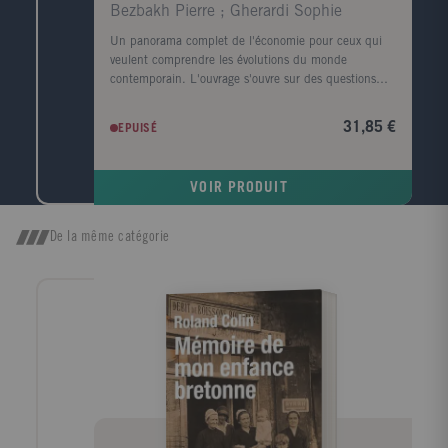
Bezbakh Pierre ; Gherardi Sophie
Un panorama complet de l'économie pour ceux qui
veulent comprendre les évolutions du monde
contemporain. L'ouvrage s'ouvre sur des questions
d'actualité: L'immigration est-elle une bonne chose
pour l'économie ? Le chômage va-t-il baisser ? Quel
31,85 €
EPUISÉ
impact économique a le réchauffement climatique ? ?
Viennent ensuite Les temps forts qui retracent les
grandes étapes de l'histoire économique depuis
VOIR PRODUIT
l'esclavage antique jusqu'à la crise financière
actuelle?Enfin, la troisième partie est consacrée au
dictionnaire: plus de 700 entrées sur les concepts,
De la même catégorie
les personnalités, les grandes problématiques et les
grandes puissances économiques.