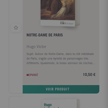
NOTRE-DAME DE PARIS
Hugo Victor
Sujet: Autour de Notre-Dame, dans la cité médiévale
de Paris, s'agite une kyrielle de personnages très
différents: Quasimodo, le bossu sonneur de cloches;
Gringoire, le poète; Frollo, le sinistre archidiacre;
Phoebus, le capitaine des archers du roi. Ils sont tous
10,50 €
EPUISÉ
fascinés par la belle bohémienne Esméralda...
Commentaire: Cette version intégrale du célèbre
roman de Victor Hugo est présentée dans une
VOIR PRODUIT
superbe édition, illustrée de très beaux croquis,
enrichie de nombreuses notes qui définissent en bas
de page tous les mots difficiles. Le livre est en outre
agrémenté de pages documentaires liées à la vie au