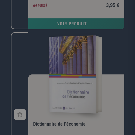
narre la création du monde, relate l'histoire du
3,95 €
EPUISÉ
peuple hébreu et nous fait partager la vie et
l'enseignement de Jésus jusqu'à sa résurrection.
Considérée en Occident comme Le Livre des Livres, la
VOIR PRODUIT
Bible a profondément marqué l'humanité dans sa
morale, ses moeurs, sa culture et ses arts.
Dictionnaire de l'économie