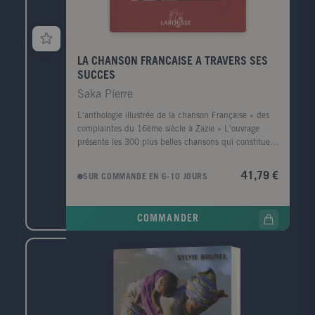
LA CHANSON FRANCAISE A TRAVERS SES
SUCCES
Saka Pierre
L'anthologie illustrée de la chanson Française « des
complaintes du 16ème siècle à Zazie » L'ouvrage
présente les 300 plus belles chansons qui constituent
le patrimoine chanté de la France. Chaque partie
comporte une introduction puis une vingtaine de
41,79 €
SUR COMMANDE EN 6-10 JOURS
chansons classées chronologiquement, chacune étant
présentée par une petite introduction. Les 2/3 des
chansons concernent la période de 1945 à nos jours,
COMMANDER
avec en moyenne 4 chansons par année. Un index
général des chansons complète l'ouvrage. 16 pages
supplémentaires couvrent la période 1996-1999, avec
une dizaine de nouvelles chansons (Zazie, Garou,
Brigitte Fontaine, etc.) Public: Public familial pour
retrouver ensemble les grands succès de plusieurs
générations