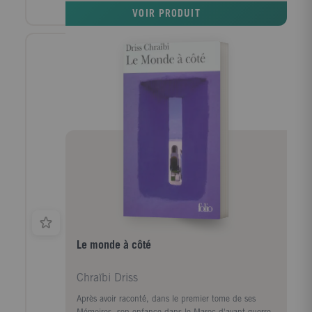
un camp d'internement. Dans une langue poétique,
VOIR PRODUIT
avec grâce et pudeur, Hoai Huong Nguyen peint le
Vietnam d'hier et un amour qui affronte la violence
d'une guerre. L'histoire bouleversante de Mai et de
Yann laisse percer la lumière des humbles héros qui
croient à la liberté et à l'absolu malgré les vicissitudes
de l'Histoire. Tout est là : l'Histoire, l'histoire, la
manière de les faire s'imbriquer, la netteté de
l'écriture, la volonté de trouver une parole adéquate à
la tragédie, la complexité des psychologies... "Un
instant de littérature pure." Yann Moix, Le Figaro
littéraire.
Le monde à côté
Chraïbi Driss
Après avoir raconté, dans le premier tome de ses