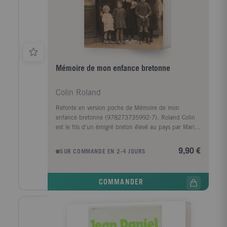
Mémoire de mon enfance bretonne
Colin Roland
Refonte en version poche de Mémoire de mon
enfance bretonne (978273735992-7). Roland Colin
est le fils d'un émigré breton élevé au pays par Marig
ar Rouz, son étonnante grand-mère qui a vécu trois
guerres (1870, 1914-1918, 1939- 1945), découvert
9,90 €
SUR COMMANDE EN 2-4 JOURS
Buffalo Bill et ses Indiens à Brest en 1889, et est
morte à presque 90 ans. Près d'elle, son petit-fils
reçoit le précieux viatique de la langue et de la
COMMANDER
culture des racines. Pour le jeune adolescent, la
guerre en Bretagne est une bouleversante épreuve,
tempérée par la magie de la vie du terroir. A la
Libération, Roland Colin monte à Paris, en quête
d'un engagement social et professionnel dans un