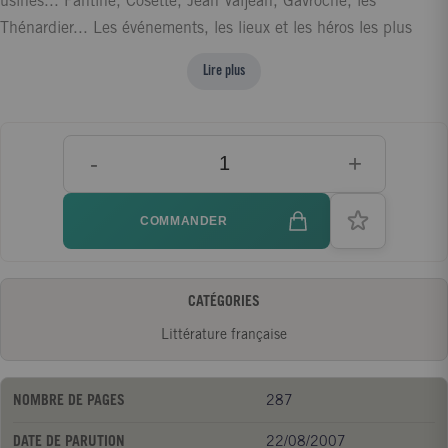
usines... Fantine, Cosette, Jean Valjean, Gavroche, les
Thénardier... Les événements, les lieux et les héros les plus
célèbres de toute la littérature française dans un roman
Lire plus
d'aventures, de passion et de haine, de vengeance et de
pardon, tour à tour tragique et drôle, violent et sentimental,
historique et légendaire, noir et poétique. Le chef-d'oeuvre de
-
+
Victor Hugo, mille fois adapté et traduit, à découvrir dans sa
version originale.
COMMANDER
CATÉGORIES
Littérature française
NOMBRE DE PAGES
287
DATE DE PARUTION
22/08/2007