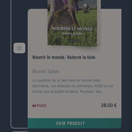
Nourrir le monde. Vaincre la faim
Brunel Sylvie
La question de la faim dans le monde reste
lancinante. Les émeutes du printemps 2008 lui ont
donné une actualité brûlante. Pourtant, dès
l'automne de la même année, le retour des bonnes
récoltes et la crise financière des pays riches faisaient
28,50 €
EPUISÉ
de nouveau passer au second plan le scandale de la
faim. Ce n'est en effet que lorsque le monde craint
de manquer de nourriture qu'il se préoccupe de la
VOIR PRODUIT
production alimentaire. Que les récoltes soient
bonnes, et les préoccupations quotidiennes