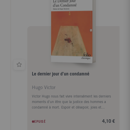
Moyen-Age: Notre-Dame, Paris, la Seine, les
costumes, l'alimentation, les moines, le guêt...Une
bonne idée de cadeau qui ravira les grands lecteurs,
sensibles aux beaux ouvrages.
Le dernier jour d'un condamné
Hugo Victor
Victor Hugo nous fait vivre intensément les derniers
moments d'un être que la justice des hommes a
condamné à mort. Espoir et désepoir, joies et
souffrances, le séisme moral que subit cet homme,
l'électrochoc de sa fin prochaine révoltent le lecteur.
4,10 €
EPUISÉ
Ce livre est si fort, si intense, si éclatant, qu'au fond
de notre âme quelque chose se fêle...