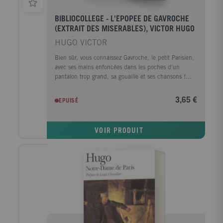
BIBLIOCOLLEGE - L'EPOPEE DE GAVROCHE
(EXTRAIT DES MISERABLES), VICTOR HUGO
HUGO VICTOR
Bien sûr, vous connaissez Gavroche, le petit Parisien,
avec ses mains enfoncées dans les poches d'un
pantalon trop grand, sa gouaille et ses chansons !
Son image familière est devenue un symbole de la
ville qui l'abrite : Paris. Mais c'est dans le roman de
3,65 €
EPUISÉ
Victor Hugo, Les Misérables, qu'il a commencé à
battre le pavé. Gamin de la rue abandonné mais
volant au secours des opprimés, méprisé mais joyeux,
VOIR PRODUIT
insolent mais sensible, il est l'un des personnages les
plus attachants de la littérature française. A travers le
destin tragique de cette "petite grande âme" , Victor
Hugo plaide la cause de tous les enfants malheureux.
- Des extraits annotés relatant l'épopée de Gavroche -
Des questionnaires au fil du texte - Des documents
iconographiques exploités - Une présentation de
Victor Hugo et de son époque - Un aperçu du genre
du roman - Un groupement de textes : "L'enfance
malheureuse"