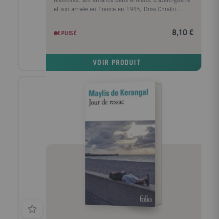
Mémoires, son enfance dans le Maroc d'avant-guerre
et son arrivée en France en 1945, Driss Chraïbi
reprend le fil de son récit autobiographique. Au
début des années 50, il découvre une autre planète,
8,10 €
EPUISÉ
l'Alsace, et s'y installe avec sa femme dans une sorte
d'ermitage amoureux voué à l'écriture. Puis ses
premiers succès d'écrivain le ramènent à Paris et la
VOIR PRODUIT
communauté maghrébine trouve en lui l'une de ses
premières voix dans le milieu littéraire. Défilent
ensuite les années France Culture, les années
canadiennes, les années à l'Ile d'Yeu, les amis et les
rencontres (François Mitterrand, Lucien Bodard...),
les paysages, les livres et les femmes de sa vie.