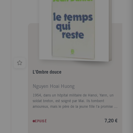
monde à rebâtir. Il entre à l'Ecole de la France
d'Outremer où Senghor est son professeur. Négritude
et Celtitude se comprennent alors comme alliance
entre les identités et les solidarités nouvelles à
construire. Ce livre est l'histoire d'un parcours fertile
en expériences rejoignant les problèmes les plus vifs
du temps présent.
L'Ombre douce
Nguyen Hoai Huong
1954, dans un hôpital militaire de Hanoi, Yann, un
soldat breton, est soigné par Mai. Ils tombent
amoureux, mais le père de la jeune fille l'a promise à
un autre. Elle s'insurge, elle est bannie de la
famille... Ils se marient en toute hâte, avant que
7,20 €
EPUISÉ
Yann rejoigne la cuvette de Diên Biên Phu. Après la
défaite de l'armée française, Yann est emmené dans