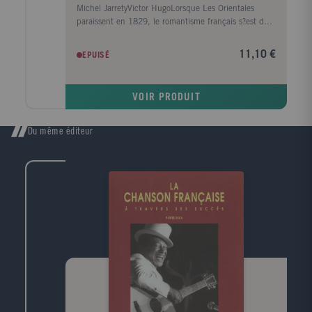
Michel JarretyVictor HugoLorsque Les Orientales
paraissent en 1829, le romantisme français s?est déjà
tourné vers l?Orient que la guerre d?indépendance
grecque a rendu plus présent encore. Mais si Hugo
11,10 €
EPUISÉ
n?est pas ici un précurseur, la nouveauté de son
recueil éclate pourtant dans la couleur, l?étrangeté
luxuriante des mots, la puissance d?images concrètes
VOIR PRODUIT
et toute la virtuosité du vers. Ainsi se compose la
somptueuse image d?un monde désarrimé comme un
fantasme, mais un monde ardent et sensuel, plein de
Du même éditeur
désir et d?énergie. Deux ans plus tard, Les Feuilles d?
automne sont d?une tonalité tout autre, ouvertes à ce
lyrisme intime où Lamartine s?est imposé. Dans cette
poésie « de la famille, du foyer domestique, de la vie
privée » qui évoque les joies fugaces et les tristesses
diffuses, une sorte d?autobiographie s?écrit, mais qui
s?ouvre aussi bien à l?identité collective du siècle et à
la plénitude du monde sensible. La voix que nous
entendons ici, c?est bien celle que Hugo imposera
désormais comme la sienne.Edition présentée et
annotée par Franck Laurent.