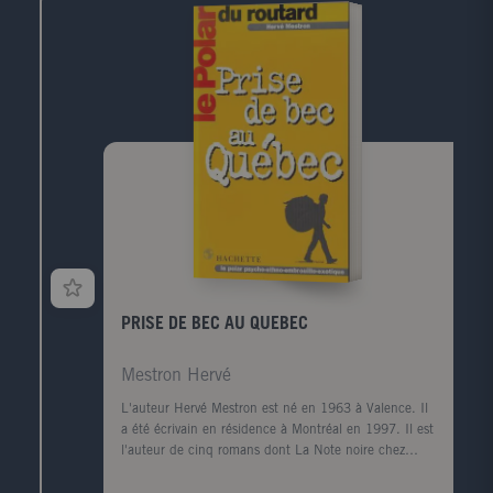
Khmers, envoûté par Jeanne, Edmond apprend à ses
dépens que c'est une contrée " qui te bouffe l'âme "
et succombe au Mékong blues. Le jeune Edmond
Benakem, surnommé Eddie, français de souche
tuniso-bretonne, reporter au Guide du routard,
voudrait bien faire paisiblement son job de globe-
trotter fureteur. Mais c'est sans compter sur la
redoutable force des choses, qui, pour chaque
nouvelle destination, l'entraîne dans
d'invraisemblables tribulations. Confronté à des
situations hors normes, Eddie réagit avec son c'ur,
son humour et sa sensibilité. A chaque fois, pour
chaque polar, un voyage coloré au pays des
embrouilles carabinées...
PRISE DE BEC AU QUEBEC
Mestron Hervé
L'auteur Hervé Mestron est né en 1963 à Valence. Il
a été écrivain en résidence à Montréal en 1997. Il est
l'auteur de cinq romans dont La Note noire chez
Climats et de trois recueils de nouvelles.