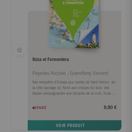
Ibiza et Formentera
Peyroles Nicolas ; Grandferry Vincent
Des remparts d'Eivissa aux ruelles de Sant Antoni, de
la côte sauvage du Nord aux criques du Sud, des
tables campagnardes aux temples de la nuit, Ibiza et
Formentera se déploient en un clin d'oeil avec un
guide pas comme les autres. Un concept unique :
9,90 €
EPUISÉ
une carte grand format, dépliable par ville et par
région, pour se repérer immédiatement ; Les 10
incontournables et 10 idées pour vivre à l'heure
VOIR PRODUIT
d'Ibiza et Formentera ; 250 sites, monuments,