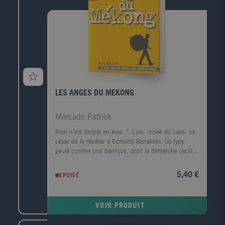
LES ANGES DU MEKONG
Mercado Patrick
Rien n'est simple en Asie. ". Luis, croisé au Laos, ne
cesse de le répéter à Edmond Benakem. Ce type
gaulé comme une barrique, dont la démarche oscille
entre le dandinement du canard et la nonchalance
du grizzly, détourne Eddie de son travail pour
5,40 €
EPUISÉ
détendre le Mékong à la recherche d'une jeune
Hmong enlevée à ses parents. Cette traque initiatique
les mènera après moult péripéties et rencontre
VOIR PRODUIT
attachantes jusqu'à Phnom Penh. Confronté à une
violence qu'il ne soupçonnait pas, fasciné par les