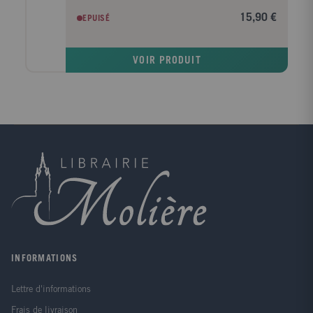
randonner sur un volcan, se régaler de tapas à
15,90 €
EPUISÉ
Tenerife... À vous de choisir ! Complet Toutes les
informations dont vous avez besoin pour réussir et
profiter de votre séjour Pratique Des centaines
VOIR PRODUIT
d'adresses authentiques choisies par nos auteurs-
voyageurs Culturel Les clés pour comprendre la
destination ...avec GEOGUIDE ¿ Montagnes, étendues
volcaniques, littoral : le visage contrasté des sept îles
¿ Les plus belles plages, criques, piscines naturelles
pour lézarder ¿ Toutes les activités nature pour les
sportifs ¿ Les adresses gourmandes pour savourer la
gastronomie de l'archipel.
INFORMATIONS
Lettre d'informations
Frais de livraison