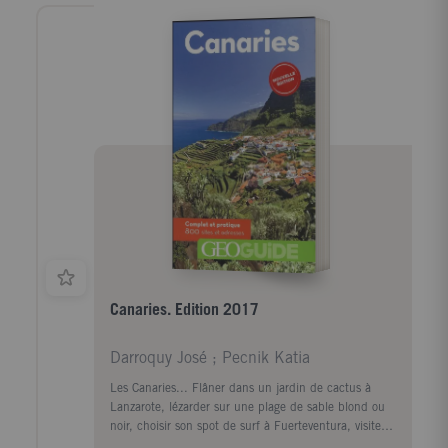
adresses et activités chroniqués par des auteurs-
voyageurs et localisés sur les cartes ; Un zoom sur la
vie nocturne à Ibiza ; 80 photos pour tout voir ;
Toutes les informations pratiques indispensables.
Canaries. Edition 2017
Darroquy José ; Pecnik Katia
Les Canaries... Flâner dans un jardin de cactus à
Lanzarote, lézarder sur une plage de sable blond ou
noir, choisir son spot de surf à Fuerteventura, visiter
la fondation d'art contemporain César Manrique,