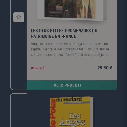
LES PLUS BELLES PROMENADES DU
PATRIMOINE EN FRANCE
Vingt-deux chapitres dressent région par région, un
rapide inventaire des ""grands sites"", pour mieux se
consacrer ensuite aux ""petits""." Une carte régionale,
en ouverture de chapitre, rappelle les hauts lieux et
situe clairement chaque promenade. Les cent
25,50 €
EPUISÉ
cinquante promenades originales, autour des grands
monuments de France, s'accompagnent de cartes
détaillées. "Des pictogrammes facilitent le choix de la
VOIR PRODUIT
promenade : architecture, nature ou culture ;
randonnée pédestre, excursion motorisée ; distance à
parcourir, temps minimum à y consacrer."