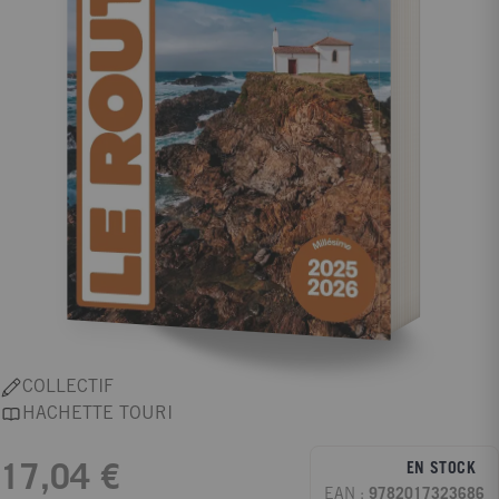
COLLECTIF
HACHETTE TOURI
EN STOCK
17,04 €
EAN :
9782017323686