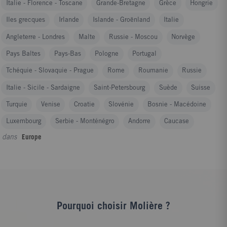
Italie - Florence - Toscane
Grande-Bretagne
Grèce
Hongrie
Iles grecques
Irlande
Islande - Groënland
Italie
Angleterre - Londres
Malte
Russie - Moscou
Norvège
Pays Baltes
Pays-Bas
Pologne
Portugal
Tchéquie - Slovaquie - Prague
Rome
Roumanie
Russie
Italie - Sicile - Sardaigne
Saint-Petersbourg
Suède
Suisse
Turquie
Venise
Croatie
Slovénie
Bosnie - Macédoine
Luxembourg
Serbie - Monténégro
Andorre
Caucase
dans
Europe
Pourquoi choisir Molière ?