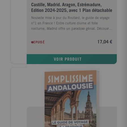
Castille, Madrid. Aragon, Estrémadure,
Edition 2024-2025, avec 1 Plan détachable
Nouvelle mise à jour du Routard, le guide de voyage
n°1 en France ! Entre culture diurne et folie
nocturne, Madrid offre un paradoxe génial. Découvrez
la richesse de ses musées, musardez de ruelles en
ruelles jusqu'à la fameuse plaza Mayor et laissez-vous
17,04 €
EPUISÉ
entraîner dans les bars à tapas du quartier de La
Latina. Dans Le Routard Madrid, mis à jour par nos
spécialistes, vous trouverez : - Une première partie en
VOIR PRODUIT
couleurs pour découvrir la ville à l'aide de photos et
de cartes illustrant les coups de coeur de nos auteurs
; - des itinéraires thématiques et géographiques, avec
toutes les infos et astuces dont vous avez besoin pour
réussir et profiter pleinement de votre voyage ; - des
activités (consacrer au moins une soirée (ou une nuit
? ) à déguster des tapas en passant de bar en bar,
marcher sur les traces de la Movida à Madrid...), des
visites (recevoir toute l'émotion qui se dégage du
Guernica de Picasso au Centro de Arte Reina Sofía,
prendre un grand bol d'air pur au parque del Buen
Retiro...), à partager en famille, entre amis ou en solo
; - près de 10 cartes et plans détachables avec toutes