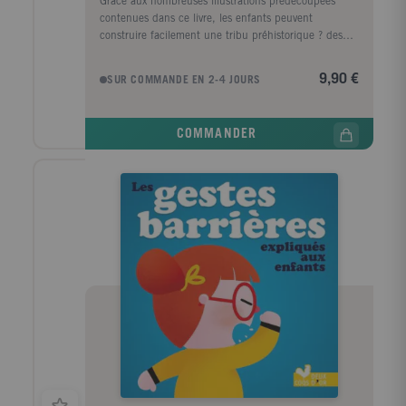
Grâce aux nombreuses illustrations prédécoupées
contenues dans ce livre, les enfants peuvent
construire facilement une tribu préhistorique ? des
chasseurs, des mamans et leur bébé...? et créer des
scènes de la vie quotidienne (vie près de la hutte,
9,90 €
SUR COMMANDE EN 2-4 JOURS
chasse des animaux...).
COMMANDER