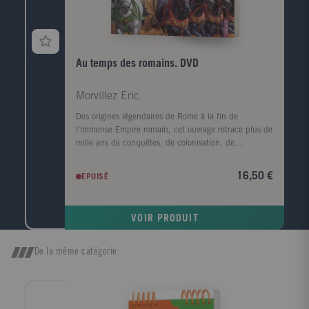
Au temps des romains. DVD
Morvillez Eric
Des origines légendaires de Rome à la fin de
l'immense Empire romain, cet ouvrage retrace plus de
mille ans de conquêtes, de colonisation, de
constructions qui ont profondément marqué le
monde. Rome nous livre tous ses secrets: ses dieux,
16,50 €
EPUISÉ
son armée, ses grands hommes, sa vie quotidienne,
ses fêtes, son génie... et toutes les richesses qu'elle
nous a léguées. Une chronique vivante qui nous
VOIR PRODUIT
entraîne au coeur de cette grande civilisation! Voir
l'Histoire, c'est revivre, grâce au DVD, des
événements historiques qui ont bouleversé le monde.
De la même catégorie
Les superstars de l'Empire romain, c'étaient eux: les
gladiateurs! A travers ce superbe film aux décors
parfaitement reconstitués, on suit les aventures
haletantes de Verus, esclave dans les carrières