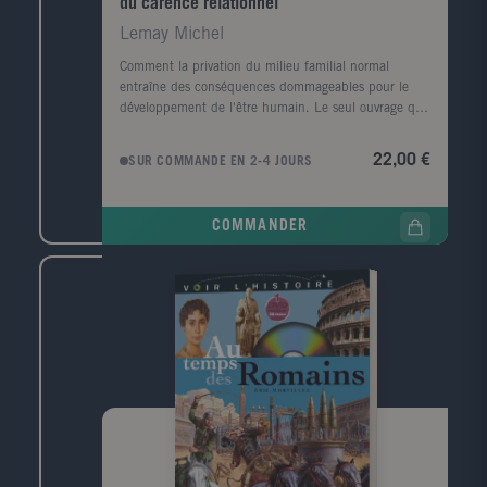
du carencé relationnel
Lemay Michel
Comment la privation du milieu familial normal
entraîne des conséquences dommageables pour le
développement de l'être humain. Le seul ouvrage qui
éclaire de façon pertinente ce sujet.Public : Tous les
professionnels chargés de la protection de l'enfance ;
22,00 €
SUR COMMANDE EN 2-4 JOURS
travailleurs sociaux, médecins, psychologues,
magistrats, responsables politiques, chercheurs.
COMMANDER