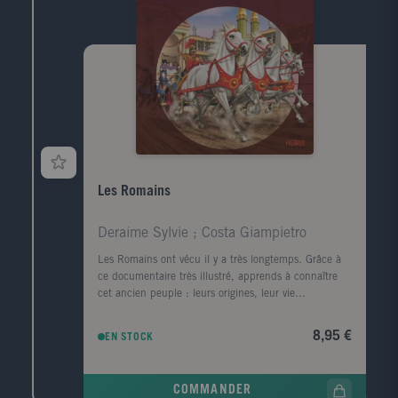
Les Romains
Deraime Sylvie ; Costa Giampietro
Les Romains ont vécu il y a très longtemps. Grâce à
ce documentaire très illustré, apprends à connaître
cet ancien peuple : leurs origines, leur vie
quotidienne, leurs batailles... Au début du livre,
découvre des images à découper pour apprendre en
8,95 €
EN STOCK
t'amusant !
COMMANDER