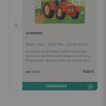
Le tracteur
Bryan Lara ; Tudor Nia ; Duran Véronique
Un premier documentaire à rabats consacré aux
tracteurs et aux tâches qu'ils réalisent à la ferme au
fil des saisons. Apporter du foin aux moutons dans la
neige, moissonner les champs de blé sous le soleil
d'été ? découvre tout ce qu'il y a à savoir sur les
9,50 €
EN STOCK
tâches que les tracteurs accomplissent au fil des
saisons. Les enfants vont adorer soulever les rabats
pour regarder à l'intérieur du tracteur et observer
COMMANDER
comment il fonctionne. dès 3 ans