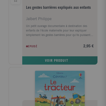
Les gestes barrières expliqués aux enfants
Jalbert Philippe
Un petit ouvrage documentaire à destination des
enfants de l'école maternelle pour leur expliquer
simplement les gestes barrières pour qu'ils puissent
se protéger et protéger les autres du coronavirus et
des virus en général. Un dessin animé conçu par
2,95 €
EPUISÉ
l'auteur et adapté de ce livre est également
disponible sur YouTube et a dépassé les 100 000
vues en à peine quelques jours.
VOIR PRODUIT