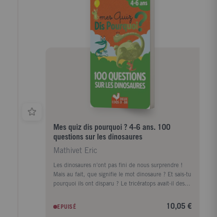
romaines, devenu l'un des plus célèbres gladiateurs
de son époque. De ses premiers entraînements dans
l'arène à son ultime combat pour gagner son épée de
bois, gage de sa liberté, vous apprendrez tout sur les
conditions de vie des gladiateurs, la construction et
l'inauguration du Colisée en l'an 80 par l'empereur
Titus, la chasse aux fauves, la soif du peuple pour les
jeux sanglants... Un film aussi instructif que
passionnant!
Mes quiz dis pourquoi ? 4-6 ans. 100
questions sur les dinosaures
Mathivet Eric
Les dinosaures n'ont pas fini de nous surprendre !
Mais au fait, que signifie le mot dinosaure ? Et sais-tu
pourquoi ils ont disparu ? Le tricératops avait-il des
dents ? Les dinosaures à plumes savaient-ils voler ...
10,05 €
EPUISÉ