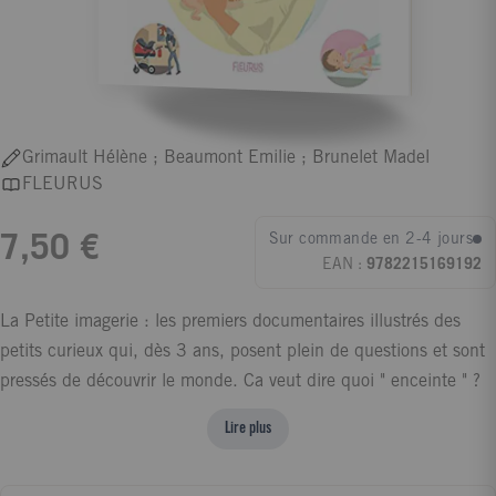
Grimault Hélène ; Beaumont Emilie ; Brunelet Madel
FLEURUS
Sur commande en 2-4 jours
7,50 €
EAN :
9782215169192
La Petite imagerie : les premiers documentaires illustrés des
petits curieux qui, dès 3 ans, posent plein de questions et sont
pressés de découvrir le monde. Ca veut dire quoi " enceinte " ?
Tu trouveras la réponse dans ce livre, ainsi que tout ce que tu
Lire plus
veux savoir sur les mystères de la naissance. Cet ouvrage a été
relu et approuvé par une pédiatre.