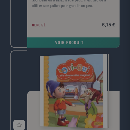
Souriceau en a assez d'être petit. Il est décidé à
utiliser une potion pour grandir un peu.
6,15 €
EPUISÉ
VOIR PRODUIT