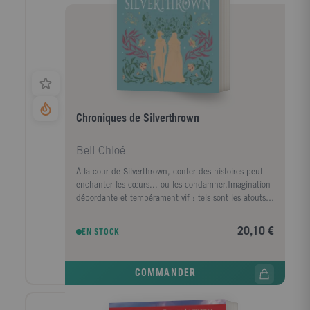
Chroniques de Silverthrown
Bell Chloé
À la cour de Silverthrown, conter des histoires peut
enchanter les cœurs... ou les condamner.Imagination
débordante et tempérament vif : tels sont les atouts
de Lyra Merryweather. À vingt ans, elle use de ses
talents de Conteuse pour faire rêver les autres et
20,10 €
EN STOCK
subvenir aux besoins des siens. Le conte de sa propre
vie connaît un rebondissement inattendu lorsqu’elle
est invitée au Château Royal pour se produire au
COMMANDER
prestigieux Bal de la Lune. Elle y fait la rencontre du
Renard Doré, un soldat masqué taciturne qui
l’intrigue au plus haut point. Leurs destins