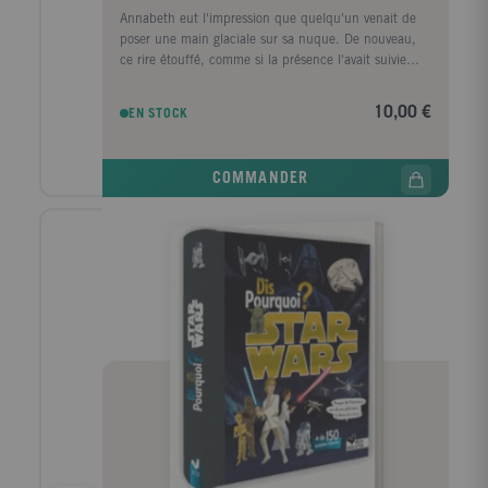
Annabeth eut l'impression que quelqu'un venait de
poser une main glaciale sur sa nuque. De nouveau,
ce rire étouffé, comme si la présence l'avait suivie
depuis qu'elle avait quitté le vaisseau. Une partie
d'elle avait envie de kidnapper Percy immédiatement,
10,00 €
EN STOCK
remonter à bord avec lui et s'enfuir, maintenant.
Annabeth ne pourrait supporter de perdre Pery une
fois encore.
COMMANDER