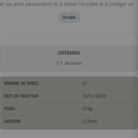
et ses amis parviendront-ils à mener l’enquête et à protéger un
groupe de Gravalanch d’Alola et de Racaillou d’Alola de
Lire plus
chercheurs de pierres malintentionnés ...
CATÉGORIES
S.F. Jeunesse
NOMBRE DE PAGES
57
DATE DE PARUTION
15/01/2020
POIDS
104g
LARGEUR
125mm