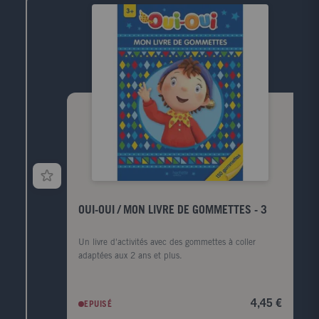
OUI-OUI / MON LIVRE DE GOMMETTES - 3
Un livre d'activités avec des gommettes à coller
adaptées aux 2 ans et plus.
4,45 €
EPUISÉ