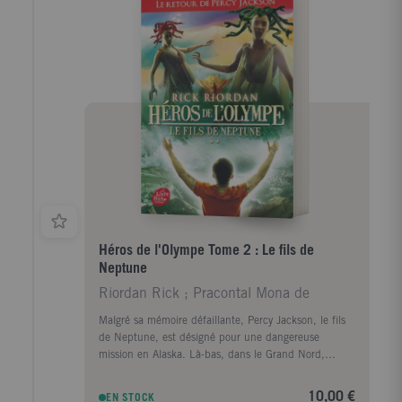
s’entremêlent dans un vertige de bals étincelants et
de faux-semblants. Pour survivre aux jeux de pouvoir
et aux secrets de famille, Lyra devra manier bien plus
que des mots.
Héros de l'Olympe Tome 2 : Le fils de
Neptune
Riordan Rick ; Pracontal Mona de
Malgré sa mémoire défaillante, Percy Jackson, le fils
de Neptune, est désigné pour une dangereuse
mission en Alaska. Là-bas, dans le Grand Nord,
rappelés du Styx par Gaïa, les monstres se réveillent
un à un. Assisté par les demi-dieux Hazel et Frank,
10,00 €
EN STOCK