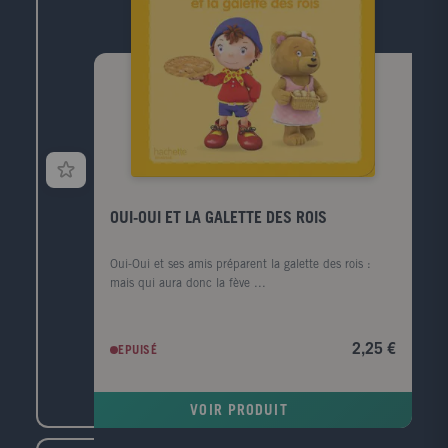
OUI-OUI ET LA GALETTE DES ROIS
Oui-Oui et ses amis préparent la galette des rois :
mais qui aura donc la fève ...
2,25 €
EPUISÉ
VOIR PRODUIT