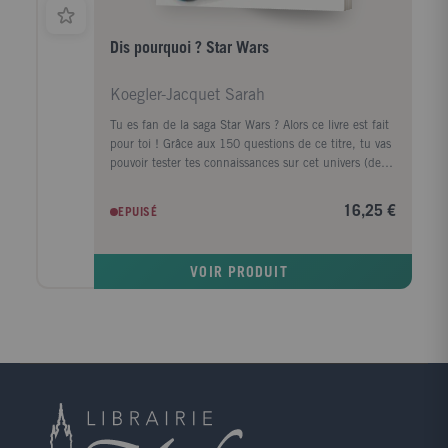
Dis pourquoi ? Star Wars
Koegler-Jacquet Sarah
Tu es fan de la saga Star Wars ? Alors ce livre est fait
pour toi ! Grâce aux 150 questions de ce titre, tu vas
pouvoir tester tes connaissances sur cet univers (de
l'épisode 1 à l'épisode 7) : Qui est le créateur de la
saga Star Wars ? Qui est le père de Luke Skywalker ?
16,25 €
EPUISÉ
Qui est Watto ? Pourquoi Finn a-t-il quitté le Premier
Ordre ...
VOIR PRODUIT