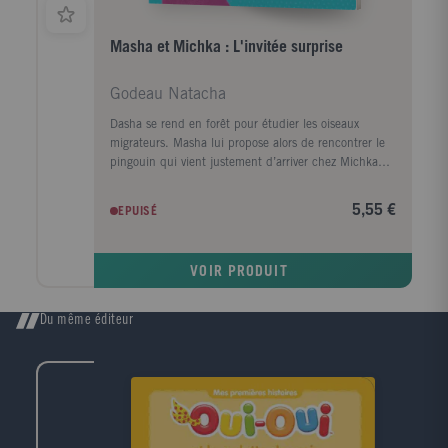
Masha et Michka : L'invitée surprise
Godeau Natacha
Dasha se rend en forêt pour étudier les oiseaux
migrateurs. Masha lui propose alors de rencontrer le
pingouin qui vient justement d’arriver chez Michka
pour les vacances. Mais la rencontre ne se passe pas
comme prévu… Quel est donc ce drôle d’oiseau ...
5,55 €
EPUISÉ
VOIR PRODUIT
Du même éditeur