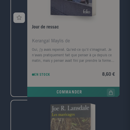
Jour de ressac
Kerangal Maylis de
Oui, j'y avais repensé. Qu'est-ce qu'il s'imaginait. Je
n'avais pratiquement fait que penser à ça depuis ce
matin, mais y penser avait fini par prendre la forme
d'une ville, d'un premier amour, la forme d'un porte-
conteneurs." Le corps d'un homme est retrouvé au
8,60 €
EN STOCK
pied de la digue Nord du Havre, avec, dans sa
poche, griffonné sur un ticket de cinéma, un numéro
de téléphone, celui de la narratrice. Convoquée par la
COMMANDER
police, elle prend le train pour Le Havre, ville de son
enfance, de sa jeunesse, qu'elle a quittée il y a
longtemps. Durant ce jour de retour, cherchant à
comprendre ce qui la lie à ce mort dont elle ignore
tout, elle va exhumer ses souvenirs mais aussi la
mémoire de cette ville traumatisée par la guerre, ce
qui a disparu, ce qui a survécu, et raviver les vestiges