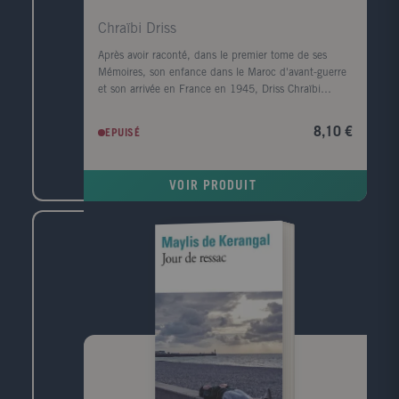
Chraïbi Driss
Après avoir raconté, dans le premier tome de ses
Mémoires, son enfance dans le Maroc d'avant-guerre
et son arrivée en France en 1945, Driss Chraïbi
reprend le fil de son récit autobiographique. Au
début des années 50, il découvre une autre planète,
8,10 €
EPUISÉ
l'Alsace, et s'y installe avec sa femme dans une sorte
d'ermitage amoureux voué à l'écriture. Puis ses
premiers succès d'écrivain le ramènent à Paris et la
VOIR PRODUIT
communauté maghrébine trouve en lui l'une de ses
premières voix dans le milieu littéraire. Défilent
ensuite les années France Culture, les années
canadiennes, les années à l'Ile d'Yeu, les amis et les
rencontres (François Mitterrand, Lucien Bodard...),
les paysages, les livres et les femmes de sa vie.