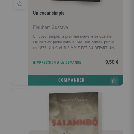
commentée par Jacques Neefs.
Un coeur simple
Flaubert Gustave
Un coeur simple, la première nouvelle de Gustave
Flaubert est parue dans le livre Trois contes, publié
en 1877. UN CoeUR SIMPLE EST AU DEPART UNE
NOUVELLE DE GUSTAVE FLAUBERT TIREE DU
RECUEIL TROIS CONTES, QUI RETRACE
9,50 €
IMPRESSION À LA DEMANDE
L'HISTOIRE D'UNE SERVANTE AU XIXE SIECLE, EN
NORMANDIE, FELICITE DE SON PRENOM. Félicité
qui a cinquante ans, est au service de Mme Aubain,
COMMANDER
veuve endettée et mère de deux enfants, qui a dû
emménager dans une maison héritée de ses ancêtres
à Pont-l'Evêque. Servante modèle, Félicité est entrée
au service de Mme Aubain à l'âge de 18 ans suite à
une déception amoureuse - l'homme qu'elle aimait
s'est marié avec une vieille femme pour échapper à la
conscription -. Félicité s'occupe des enfants de Mme
Aubain, Paul et Virginie, âgés de sept et quatre ans
puis Paul va quitter la maison pour suivre des études
au collège de Caen. Félicité souffre d'abord de ce