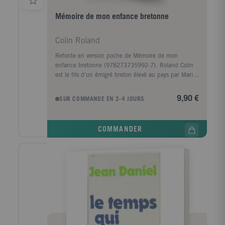
Mémoire de mon enfance bretonne
Colin Roland
Refonte en version poche de Mémoire de mon
enfance bretonne (978273735992-7). Roland Colin
est le fils d'un émigré breton élevé au pays par Marig
ar Rouz, son étonnante grand-mère qui a vécu trois
guerres (1870, 1914-1918, 1939- 1945), découvert
9,90 €
SUR COMMANDE EN 2-4 JOURS
Buffalo Bill et ses Indiens à Brest en 1889, et est
morte à presque 90 ans. Près d'elle, son petit-fils
reçoit le précieux viatique de la langue et de la
COMMANDER
culture des racines. Pour le jeune adolescent, la
guerre en Bretagne est une bouleversante épreuve,
tempérée par la magie de la vie du terroir. A la
Libération, Roland Colin monte à Paris, en quête
d'un engagement social et professionnel dans un
monde à rebâtir. Il entre à l'Ecole de la France
d'Outremer où Senghor est son professeur. Négritude
et Celtitude se comprennent alors comme alliance
entre les identités et les solidarités nouvelles à
construire. Ce livre est l'histoire d'un parcours fertile