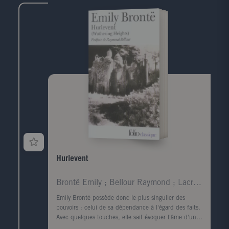
Hurlevent
Brontë Emily ; Bellour Raymond ; Lacretelle Jacque
Emily Brontë possède donc le plus singulier des
pouvoirs : celui de sa dépendance à l'égard des faits.
Avec quelques touches, elle sait évoquer l'âme d'un
visage et rendre le corps superflu ; en parlant de la