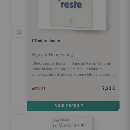
en expériences rejoignant les problèmes les plus vifs
du temps présent.
L'Ombre douce
Nguyen Hoai Huong
1954, dans un hôpital militaire de Hanoi, Yann, un
soldat breton, est soigné par Mai. Ils tombent
amoureux, mais le père de la jeune fille l'a promise à
un autre. Elle s'insurge, elle est bannie de la
famille... Ils se marient en toute hâte, avant que
7,20 €
EPUISÉ
Yann rejoigne la cuvette de Diên Biên Phu. Après la
défaite de l'armée française, Yann est emmené dans
un camp d'internement. Dans une langue poétique,
VOIR PRODUIT
avec grâce et pudeur, Hoai Huong Nguyen peint le
Vietnam d'hier et un amour qui affronte la violence
d'une guerre. L'histoire bouleversante de Mai et de
Yann laisse percer la lumière des humbles héros qui
croient à la liberté et à l'absolu malgré les vicissitudes