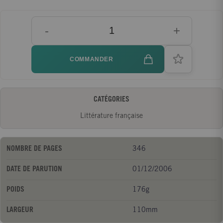
esprit" selon Baudelaire qui voulait"surtout attirer l'attention du
lecteur sur cette faculté souffrante, souterraine et révoltée, qui
-
+
traverse toute l'oeuvre, ce filon ténébreux qui illumine et qui sert
de guide à travers ce carphanaüm pandémoniaque de la
solitude".
COMMANDER
CATÉGORIES
Littérature française
NOMBRE DE PAGES
346
DATE DE PARUTION
01/12/2006
POIDS
176g
LARGEUR
110mm