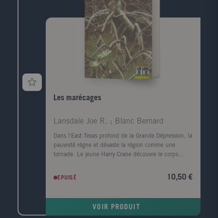
d'un amour adolescent.
Les marécages
Lansdale Joe R. ; Blanc Bernard
Dans l'East Texas profond de la Grande Dépression, la
pauvreté règne et dévaste la région comme une
tornade. Le jeune Harry Crane découvre le corps
mutilé d'une femme noire sur le bord de la rivière
Sabine. Il est convaincu que le meurtre est l'oeuvre
10,50 €
EPUISÉ
de l'Homme-chèvre, un monstre de légende. Le
nombre de victimes s'alourdit, un homme est lynché
et le père de Harry, l'homme de loi local, enquête.
VOIR PRODUIT