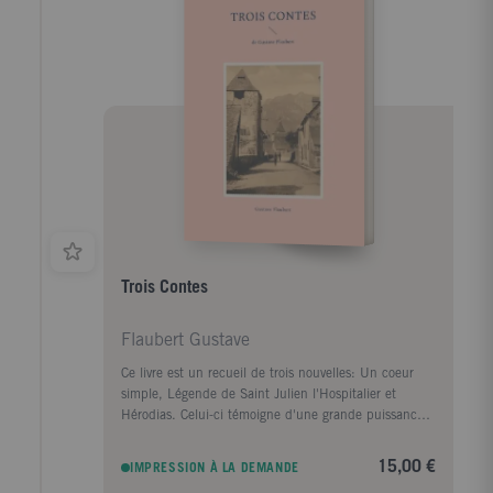
Esprit lui apparaît sous l'aspect d'un gigantesque
perroquet.
Trois Contes
Flaubert Gustave
Ce livre est un recueil de trois nouvelles: Un coeur
simple, Légende de Saint Julien l'Hospitalier et
Hérodias. Celui-ci témoigne d'une grande puissance
d'évocation, qu'il s'agisse du portrait psychologique
de Félicité dans 'Un coeur simple', de la violence des
15,00 €
IMPRESSION À LA DEMANDE
actes de Saint Julien, ou de l'atmosphère surchargée