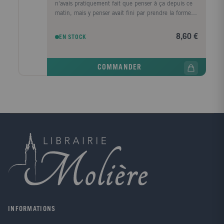
n'avais pratiquement fait que penser à ça depuis ce
matin, mais y penser avait fini par prendre la forme
d'une ville, d'un premier amour, la forme d'un porte-
conteneurs." Le corps d'un homme est retrouvé au
8,60 €
EN STOCK
pied de la digue Nord du Havre, avec, dans sa
poche, griffonné sur un ticket de cinéma, un numéro
de téléphone, celui de la narratrice. Convoquée par la
COMMANDER
police, elle prend le train pour Le Havre, ville de son
enfance, de sa jeunesse, qu'elle a quittée il y a
longtemps. Durant ce jour de retour, cherchant à
comprendre ce qui la lie à ce mort dont elle ignore
tout, elle va exhumer ses souvenirs mais aussi la
mémoire de cette ville traumatisée par la guerre, ce
qui a disparu, ce qui a survécu, et raviver les vestiges
d'un amour adolescent.
INFORMATIONS