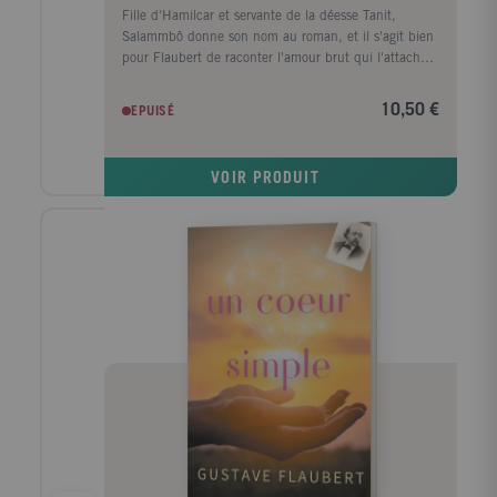
Fille d'Hamilcar et servante de la déesse Tanit,
Salammbô donne son nom au roman, et il s'agit bien
pour Flaubert de raconter l'amour brut qui l'attache à
Mâtho, le chef des mercenaires employés par
Carthage dans sa guerre contre les Romains; le destin
10,50 €
EPUISÉ
des deux héros est pris dans le tumulte de batailles et
de cruautés auquel donne lieu, près de trois cents
ans avant Jésus-Christ, la révolte des mercenaires au
VOIR PRODUIT
retour du combat. En 1856, Madame Bovary avait été
un considérable événement littéraire. Six ans plus
tard, le deuxième roman de Flaubert, très attendu,
suscita pourtant des réactions contradictoires:
beaucoup le jugèrent incompréhensible, lesté d'une
érudition historique excessive, et finalement
ennuyeux; d'autres au contraire s'enthousiasmèrent
pour son originalité profonde et sa puissance
d'évocation. Ce que Salammbô pouvait alors offrir
d'étrange ne s'est pas effacé, mais l'évidence, s'est
imposée d'une beauté jusqu'alors inédite en
littérature ? la beauté d'une fable où la violence de
l'Histoire se trouve somptueusement mise en
scène.Collection Classiques dirigée par Michel Zink et
Michel Jarrety.Édition préfacée, annotée et