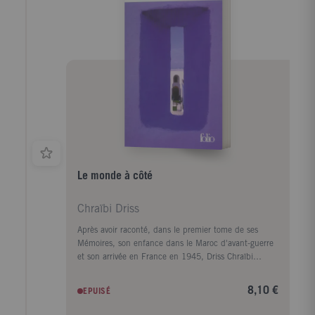
de l'Histoire. Tout est là : l'Histoire, l'histoire, la
manière de les faire s'imbriquer, la netteté de
l'écriture, la volonté de trouver une parole adéquate à
la tragédie, la complexité des psychologies... "Un
instant de littérature pure." Yann Moix, Le Figaro
littéraire.
Le monde à côté
Chraïbi Driss
Après avoir raconté, dans le premier tome de ses
Mémoires, son enfance dans le Maroc d'avant-guerre
et son arrivée en France en 1945, Driss Chraïbi
reprend le fil de son récit autobiographique. Au
début des années 50, il découvre une autre planète,
8,10 €
EPUISÉ
l'Alsace, et s'y installe avec sa femme dans une sorte
d'ermitage amoureux voué à l'écriture. Puis ses