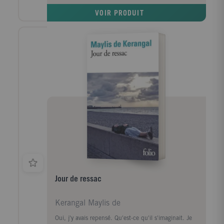
premiers succès d'écrivain le ramènent à Paris et la
VOIR PRODUIT
communauté maghrébine trouve en lui l'une de ses
premières voix dans le milieu littéraire. Défilent
ensuite les années France Culture, les années
canadiennes, les années à l'Ile d'Yeu, les amis et les
rencontres (François Mitterrand, Lucien Bodard...),
les paysages, les livres et les femmes de sa vie.
Jour de ressac
Kerangal Maylis de
Oui, j'y avais repensé. Qu'est-ce qu'il s'imaginait. Je