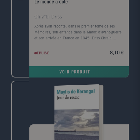
Le monde à côté
Chraïbi Driss
Après avoir raconté, dans le premier tome de ses
Mémoires, son enfance dans le Maroc d'avant-guerre
et son arrivée en France en 1945, Driss Chraïbi
reprend le fil de son récit autobiographique. Au
début des années 50, il découvre une autre planète,
8,10 €
EPUISÉ
l'Alsace, et s'y installe avec sa femme dans une sorte
d'ermitage amoureux voué à l'écriture. Puis ses
premiers succès d'écrivain le ramènent à Paris et la
VOIR PRODUIT
communauté maghrébine trouve en lui l'une de ses
premières voix dans le milieu littéraire. Défilent
ensuite les années France Culture, les années
canadiennes, les années à l'Ile d'Yeu, les amis et les
rencontres (François Mitterrand, Lucien Bodard...),
les paysages, les livres et les femmes de sa vie.