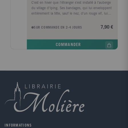
C'est en hiver que l'étranger s'est installé à l'auberge
du village d'Iping. Ses bandages, qui lui enveloppent
entièrement la tête, sauf le nez, d'un rouge vif, lui
donnent un aspect étrange, assez terrifiant, et les
langues vont bon train. On l'aurait peut-être laissé en
7,90 €
SUR COMMANDE EN 2-4 JOURS
paix s'il n'avait pas retardé le paiement de sa note et
s'il n'y avait pas eu un vol mystérieux au presbytère.
Mandat est donné de l'arrêter, mais comment se saisir
COMMANDER
d'un personnage qui disparaît à mesure qu'il se
dépouille de ses vêtements? Quant à l'étranger, obligé
d'être nu pour échapper aux poursuites, il souffre
cruellement du froid et de la faim. Ainsi débute
l'aventure du savant qui a découvert la formule de
l'invisibilité, un des romans les plus célèbres de
Herbert George Wells et, par son invention et son
humour, un des chefs d??uvre de la littérature
fantastique.
INFORMATIONS