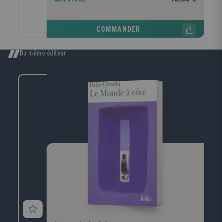
des genouxtu n'as jamais fait cela n'est-ce pasfait
quoice que j'ai faitsi si bien des fois avec bien des
femmespuis je me suis mis à pleurer sa main me
COMMANDER
toucha de nouveau et je pleurais contre sa blouse
humide elle était étendue sur le dos et par-delà ma
tête elle regardait le ciel je pouvais voir un cercle
Du même éditeur
blanc sous ses prunelles et j'ouvris mon
couteau."Notes Biographiques : William Faulkner est
né en 1897 dans l'État du Mississippi. Il appartient à
une vieille famille aristocratique ruinée par la guerre
de Sécession. Après avoir tâté de différents métiers,
vécu à New York et à Paris, il revient habiter dans son
pays natal et s'installe à Oxford, Mississippi. Il partage
désormais son temps entre la littérature et
l'administration de ses terres. William Faulkner a reçu
le prix Nobel en 1949 ; il est probablement l'écrivain
qui a eu le plus d'influence sur la littérature
contemporaine. Il est mort le 6 juillet 1962.