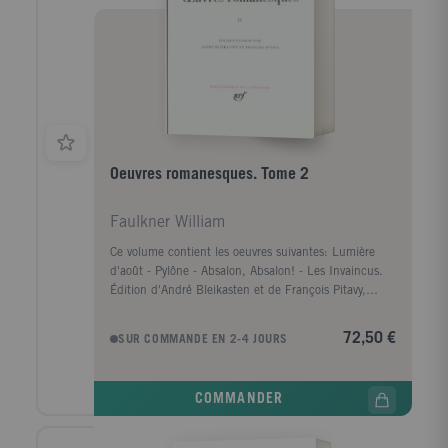
Oeuvres romanesques. Tome 2
Faulkner William
Ce volume contient les oeuvres suivantes: Lumière
d'août - Pylône - Absalon, Absalon! - Les Invaincus.
Édition d'André Bleikasten et de François Pitavy,
traduit de l'anglais par M.-E. Coindreau, R.-N.
Raimbault, G.L. Rousselet et Vorce Ch.-P. et révisé
72,50 €
SUR COMMANDE EN 2-4 JOURS
par André Bleikasten, Didier Coupaye et François
Pitavy.
COMMANDER