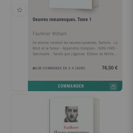
Oeuvres romanesques. Tome 1
Faulkner William
Ce volume contient les oeuvres suivantes: Sartoris - Le
Bruit et la fureur - Appendice Compson: 1699-1945 -
Sanctuaire - Tandis que j'agonise. Édition de Michel
Gresset, traduit de l'anglais par Maurice-Edgar
Coindreau, Henri Delgove et R.-N. Raimbault.
76,50 €
SUR COMMANDE EN 2-4 JOURS
COMMANDER