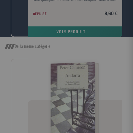
visage et rendre le corps superflu ; en parlant de la
lande, elle fait souffler le vent et gronder le tonnerre.
8,60 €
EPUISÉ
Virginia Woolf. Quand, parmi tous les arbres, je
cherche celui dont la forme s'harmonise le mieux
avec le cadre du roman tragique d'Emily Brontë, c'est
VOIR PRODUIT
l'image d'un vieux robinier tortueux qui me vient à
l'esprit, d'un vieux robinier tordu par le vent qui
souffle toujours dans la même direction ; l'écorce est
De la même catégorie
noire, le tronc est creux et, dans ce creux, la pluie a
formé une petite flaque où baignent quelques feuilles
mortes. John Cowper Powys