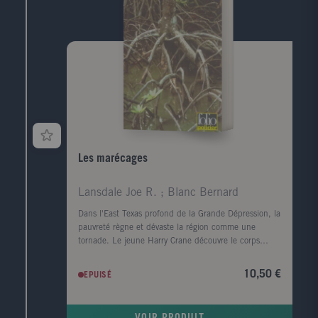
qui a disparu, ce qui a survécu, et raviver les vestiges
d'un amour adolescent.
Les marécages
Lansdale Joe R. ; Blanc Bernard
Dans l'East Texas profond de la Grande Dépression, la
pauvreté règne et dévaste la région comme une
tornade. Le jeune Harry Crane découvre le corps
mutilé d'une femme noire sur le bord de la rivière
Sabine. Il est convaincu que le meurtre est l'oeuvre
10,50 €
EPUISÉ
de l'Homme-chèvre, un monstre de légende. Le
nombre de victimes s'alourdit, un homme est lynché
et le père de Harry, l'homme de loi local, enquête.