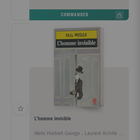
signifie être libre. Leur amitié explosive s'interrompt
brusquement au début de la vingtaine. Empruntant
COMMANDER
des chemins différents vers un destin qu'elles
imaginent lumineux, chacune s'égarera pourtant en
route. Débordant d'énergie, d'humour et d'émotion,
Swing Time raconte les espoirs et les désillusions de
ceux qui suivent la danse et de ceux qui la mènent.
L'homme invisible
Wells Herbert George ; Laurent Achille ; Nicolaï C