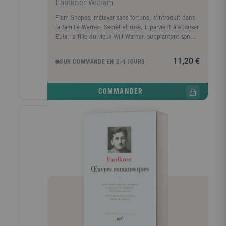
Faulkner William
Flem Snopes, métayer sans fortune, s'introduit dans
la famille Warner. Secret et rusé, il parvient à épouser
Eula, la fille du vieux Will Warner, supplantant son
rival Labove, qui a tenté d'abuser d'elle. Sur le
triomphe de Snopes, qui roule tout le monde, et qui
11,20 €
SUR COMMANDE EN 2-4 JOURS
symbolise l'avilissement du Sud, s'achève ce premier
acte d'une trilogie romanesque qui se poursuivra avec
Le domaine et La ville.
COMMANDER