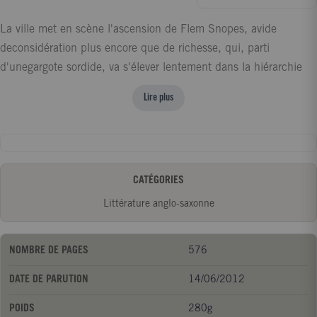
La ville met en scène l'ascension de Flem Snopes, avide
deconsidération plus encore que de richesse, qui, parti
d'unegargote sordide, va s'élever lentement dans la hiérarchie
de laville. Mais cette chronique d'un bourg du Mississippi,
Lire plus
dévoiléeà travers le prisme de trois narrateurs, est aussi une
grande etpathétique histoire d'amour dont Eula Snopes, une
nonchalanteet fatale beauté, est l'héroïne.
CATÉGORIES
Littérature anglo-saxonne
NOMBRE DE PAGES
576
DATE DE PARUTION
14/06/2012
POIDS
280g