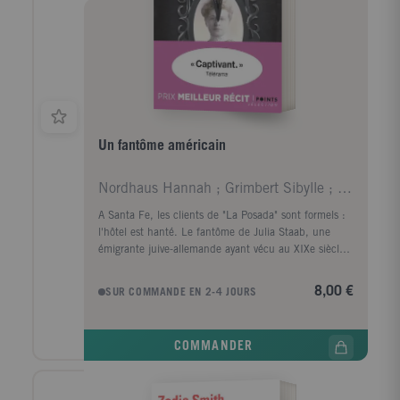
Un fantôme américain
Nordhaus Hannah ; Grimbert Sibylle ; Georgesco Flo
A Santa Fe, les clients de "La Posada" sont formels :
l'hôtel est hanté. Le fantôme de Julia Staab, une
émigrante juive-allemande ayant vécu au XIXe siècle,
existe bel et bien. De son visage blême émane une
aura de tristesse. De quel outrage son spectre
8,00 €
SUR COMMANDE EN 2-4 JOURS
réclame-t-il justice ? Nul ne le sait. Sauf Hannah
Nordhaus, son arrière-arrière-petite-fille qui part sur
les traces de son ancêtre et honore sa mémoire. Un
COMMANDER
dernier hommage qui, peut-être, permettra à Julia de
trouver le repos éternel.