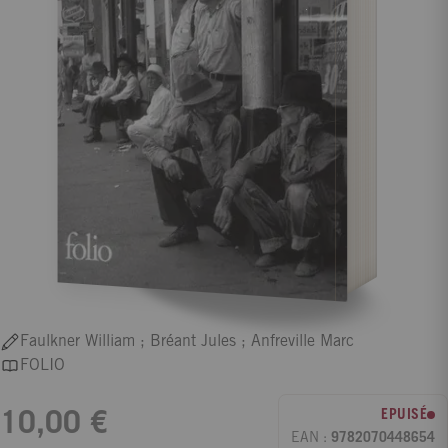
Faulkner William ; Bréant Jules ; Anfreville Marc
FOLIO
EPUISÉ
10,00 €
EAN :
9782070448654