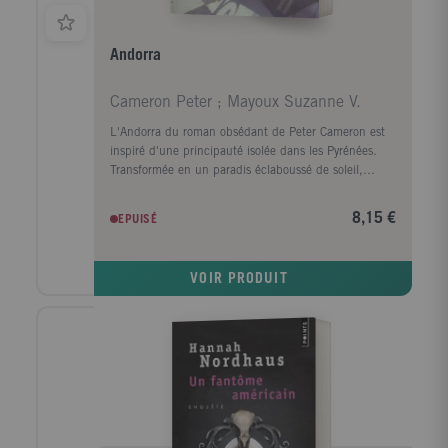
Andorra
Cameron Peter ; Mayoux Suzanne V.
L'Andorra du roman obsédant de Peter Cameron est
inspiré d'une principauté isolée dans les Pyrénées.
Transformée en un paradis éclaboussé de soleil,
chacun y a quelque chose à cacher. C'est là que vient
Alexander Fox, pensant y trouver réconfort et refuge,
8,15 €
EPUISÉ
alors qu'il n'y rencontre que des souvenirs inquiétants
de son passé. Andorra est un roman brillant et
inventif sur le mensonge, le désir, et la tromperie de
VOIR PRODUIT
la mémoire.