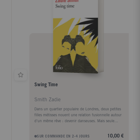
Swing Time
Smith Zadie
Dans un quartier populaire de Londres, deux petites
filles métisses nouent une relation fusionnelle autour
d'un même rêve : devenir danseuses. Mais seule
Tracey, la plus effrontée, a du talent. L'autre possède
des idées : sur le rythme et le temps, les corps et la
10,00 €
SUR COMMANDE EN 2-4 JOURS
musique noire, ce que signifie appartenir, ce que