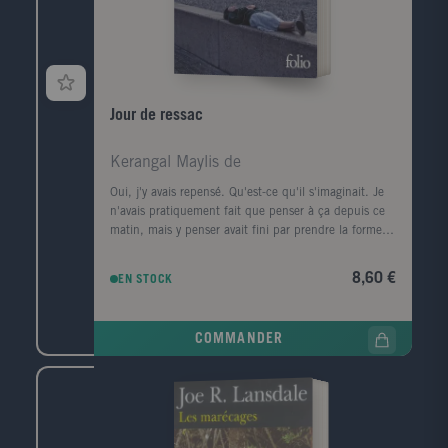
Jour de ressac
Kerangal Maylis de
Oui, j'y avais repensé. Qu'est-ce qu'il s'imaginait. Je
n'avais pratiquement fait que penser à ça depuis ce
matin, mais y penser avait fini par prendre la forme
d'une ville, d'un premier amour, la forme d'un porte-
conteneurs." Le corps d'un homme est retrouvé au
8,60 €
EN STOCK
pied de la digue Nord du Havre, avec, dans sa
poche, griffonné sur un ticket de cinéma, un numéro
de téléphone, celui de la narratrice. Convoquée par la
COMMANDER
police, elle prend le train pour Le Havre, ville de son
enfance, de sa jeunesse, qu'elle a quittée il y a
longtemps. Durant ce jour de retour, cherchant à
comprendre ce qui la lie à ce mort dont elle ignore
tout, elle va exhumer ses souvenirs mais aussi la
mémoire de cette ville traumatisée par la guerre, ce