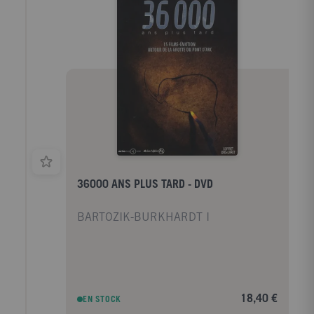
orthographiques issues des rectifications de
l'orthographe - Des tableaux de conjugaison - Les
noms des habitants des pays et des régions CE-CM 8-
11 ans
36000 ANS PLUS TARD - DVD
BARTOZIK-BURKHARDT I
18,40 €
EN STOCK