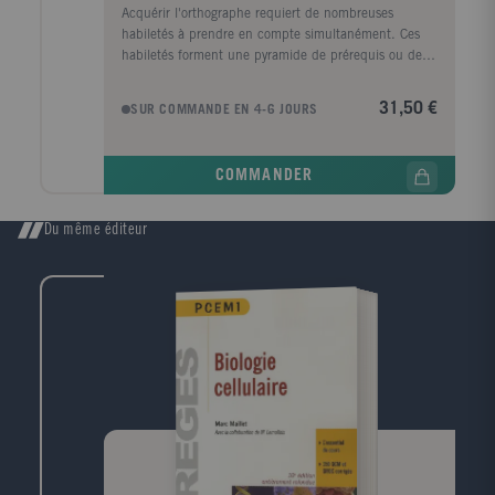
Acquérir l'orthographe requiert de nombreuses
habiletés à prendre en compte simultanément. Ces
habiletés forment une pyramide de prérequis ou de
requis qui doivent s'automatiser pour répondre aux
diverses tâches requises par l'acte d'écrire.Une
31,50 €
SUR COMMANDE EN 4-6 JOURS
personne qui a un langage pauvre, mal structuré va
peiner pour apprendre à lire ; ses difficultés de
lecture se répercutent sur l'orthographe. Comment
COMMANDER
aller plus loin si transcrire des sons en lettres exige
trop de temps et une concentration exagérée ?
Comment découper l'écrit en mots si on n'en a pas
Du même éditeur
conscience ? Comment appliquer une règle si on n'en
détecte pas son champ d'application. Tout se tient,
les difficultés s'accumulent. Ecrire devient une
opération qui exige des efforts inutiles. Ces efforts
constituent une surcharge cognitive. Orthographier
requiert toujours un certain niveau d'attention,
notamment pour s'adapter aux exigences d'un texte.
Ce contrôle se porte principalement sur les subtilités
des accords. D'où l'intérêt d'alléger le nombre des
tâches en les automatisant au maximum. Tel est
l'objectif de ce livre qui propose des moyens et des
supports pour apprendre à gérer le poids de la charge