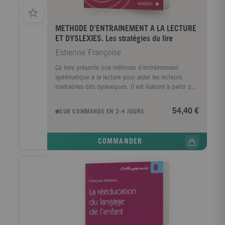
METHODE D'ENTRAINEMENT A LA LECTURE
ET DYSLEXIES. Les stratégies du lire
Estienne Françoise
Ce livre présente une méthode d'entraînement
systématique à la lecture pour aider les lecteurs
malhabiles dits dyslexiques. Il est élaboré à partir des
modèles théoriques actuels fournis par la
psycholinguistique - rappelés dans un premier
54,40 €
SUR COMMANDE EN 2-4 JOURS
chapitre - et s'appuie notamment sur l'importance de
l'automatisation de l'identification du mot comme
étape essentielle dans l'acquisition de la lecture.
COMMANDER
Dans cette optique, l'ouvrage présente à la fois une
méthode et un matériel d'exercices propres à travailler
les stratégies de base de l'acte lexique : le
déchiffrage, l'adressage et la compréhension.
Destinés d'abord aux dyslexiques confrontés à la
difficulté de lire, la méthode et le matériel peuvent
aussi très bien s'utiliser comme manuel de
perfectionnement de la lecture pour un public plus
large. En outre, l'abondance et la variété des