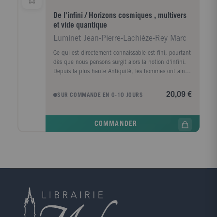
De l'infini / Horizons cosmiques , multivers
et vide quantique
Luminet Jean-Pierre-Lachièze-Rey Marc
Ce qui est directement connaissable est fini, pourtant
dès que nous pensons surgit alors la notion d'infini.
Depuis la plus haute Antiquité, les hommes ont ainsi
été confrontés à la notion d'infini. En mathématiques
le simple fait de vouloir diviser un nombre par zéro
20,09 €
SUR COMMANDE EN 6-10 JOURS
implique d'envisager ce concept. Par ailleurs, il existe
plusieurs sortes d'infinis mathématiques : par
exemple, l'infini de l'ensemble des nombres réels est
COMMANDER
plus "peuplé" que celui des nombres naturels. Les
physiciens, hommes de l'expérimentation, ont
toujours concentré leurs efforts sur l'élimination des
infinis. Pourtant, les théories les plus modernes,
comme celles des quantas ou des trous noirs, font
surgir de nouveaux infinis. Et que dire des fractales,
de la théorie des cordes, de la cosmologie quantique
? L'infini y renaît sans cesse de ses cendres.
Entièrement révisé à la lumière des derniers résultats
de la recherche, cette nouvelle édition retrace