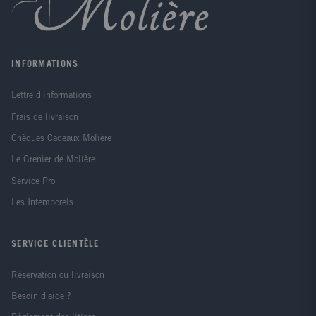
quelques grandes étapes des "histoires parallèles" de
l'infini en cosmologie, en mathématiques et en
physique fondamentale et leurs inextricables relations
avec le statut métaphysique qu'a également l'infini.
Deux nouveaux chapitres développent les notions
INFORMATIONS
d'horizon cosmique et d'univers multiple.
Lettre d'informations
Frais de livraison
Chèques Cadeaux Molière
Le Grenier de Molière
Service Pro
Les Intemporels
SERVICE CLIENTÈLE
Réservation ou livraison
Besoin d'aide ?