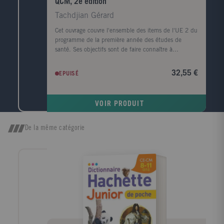
QCM, 2e édition
Tachdjian Gérard
Cet ouvrage couvre l'ensemble des items de l'UE 2 du
programme de la première année des études de
santé. Ses objectifs sont de faire connaître à
l'étudiant la structure et la fonction des principaux
composants de la cellule eucaryote permettant
32,55 €
EPUISÉ
d'appréhender les conditions d'expression et de
régulation du programme cellulaire les principales
étapes de développement de l'embryon humain la
VOIR PRODUIT
structure des principaux tissus et de savoir décrire les
principales méthodes d'étude des cellules et des
tissus. Il comporte 7 grandes parties dont les 31
De la même catégorie
chapitres développent successivement : les méthodes
d'étude des cellules et des tissus la structure générale
de la cellule le noyau les chromosomes et les bases
moléculaires de l'hérédité l'intégration des signaux
membranaires et le programme fonctionnel de la
cellule la structure et la fonction des tissus la biologie
de la reproduction l'embryologie des 4 premières
semaines. L'ouvrage comprend l'essentiel du cours
présenté de façon claire et détaillée et en fin de
chapitre vous trouverez un total de 350