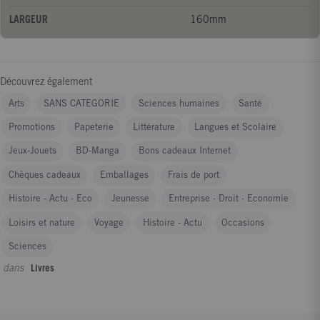
personnes intéressées par l'expression écrite, pédagogues,
LARGEUR
160mm
psychologues, professeurs de français...
Découvrez également
Arts
SANS CATEGORIE
Sciences humaines
Santé
Promotions
Papeterie
Littérature
Langues et Scolaire
Jeux-Jouets
BD-Manga
Bons cadeaux Internet
Chèques cadeaux
Emballages
Frais de port
Histoire - Actu - Eco
Jeunesse
Entreprise - Droit - Economie
Loisirs et nature
Voyage
Histoire - Actu
Occasions
Sciences
dans
Livres