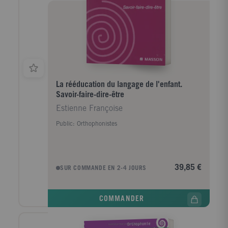
exercices permettent d'étendre leur champ
d'application dans de nombreux domaines du langage
oral et écrit. Puisse ce livre convaincre les
orthopohonistes, les enseignants, les parents et
surtout l'apprenti lecteur qu'une lecture flexible est le
résultat d'un entraînement systématique et spécifique
que l'on peut rendre amusant et enrichissant.
La rééducation du langage de l'enfant.
Savoir-faire-dire-être
Estienne Françoise
Public: Orthophonistes
39,85 €
SUR COMMANDE EN 2-4 JOURS
COMMANDER