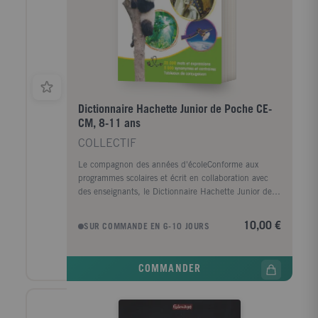
entrainements pour tester vos connaissances.
L'apprentissage est largement facilité par les 300
illustrations en couleur ou clichés d'imagerie qui
viennent éclairer le texte.
Dictionnaire Hachette Junior de Poche CE-
CM, 8-11 ans
COLLECTIF
Le compagnon des années d'écoleConforme aux
programmes scolaires et écrit en collaboration avec
des enseignants, le Dictionnaire Hachette Junior de
poche guidera les enfants dans leur maîtrise
progressive de la langue française. Un dictionnaire
10,00 €
SUR COMMANDE EN 6-10 JOURS
pour apprendre et comprendre- 25 000 mots et
expressions courantes - des définitions claires et
précises - plus de 30 000 exemples d'emploi en
COMMANDER
contexte - 5 000 synonymes et contraires pour
enrichir son vocabulaire - Des remarques de
grammaire, d'orthographe, de prononciation, l'origine
des mots, les mots de la même famille - Les variantes