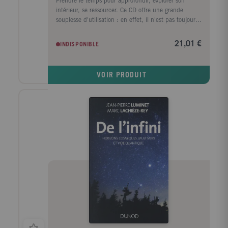
Prendre le temps pour approfondir, explorer son
intérieur, se ressourcer. Ce CD offre une grande
souplesse d'utilisation : en effet, il n'est pas toujours
facile de se déplacer pour aller prendre un cours ; il
laisse aussi la possibilité de découvrir un yoga
21,01 €
INDISPONIBLE
différent, de pouvoir le pratiquer seul ou à plusieurs,
au moment où on le souhaite. Le type de yoga
proposé : un enchaînement de postures et de
VOIR PRODUIT
visualisations associé à différentes respirations, puis
un travail sur la gestion de ses propres canaux
énergétiques. La série d'exercices intègre une
relaxation complète, un exercice d'ancrage des nadis
à partir du chakra du c'ur, un exercice de nettoyage
des énergies physique et éthérique, une décongestion
de la sangle abdominale avec la gestion du ki autour
du deuxième chakra. Les postures principales sont
visibles à l'intérieur de la jaquette.