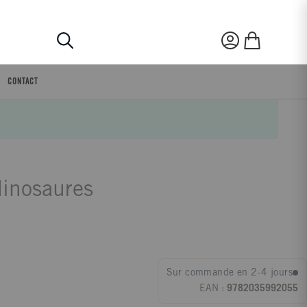
Rechercher
Mon compte
Mon panier
CONTACT
dinosaures
Sur commande en 2-4 jours
EAN :
9782035992055