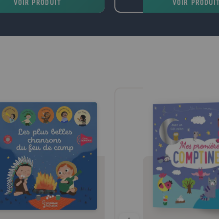
VOIR PRODUIT
VOIR PRODUI
e craint de manquer de nourriture
résurrection. Considérée en
l se préoccupe de la production
comme Le Livre des Livres, 
entaire. Que les récoltes soient bonnes,
profondément marqué l'hum
es préoccupations quotidiennes
morale, ses moeurs, sa cultu
nnent le dessus: faire rouler les
ures ( agrocarburants ), produire en
e pour l'industrie agroalimentaire (
), se débarrasser des excédents qui
chuter les prix en les bradant sur les
hés mondiaux... La faim silencieuse,
e des pauvres, est de nouveau oubliée.
 les situations de guerre, ce sont les
ements caritatifs qui prennent en
ge les affamés. Dans les situations de
, rares sont ceux qui se préoccupent
malnutris. Pire encore: la nouvelle
gion du développement durable, en
ant l'accent sur l'idée que les
urces sont limitées, légitime
différence à leur égard. Comme s'il
ait de toute façon des régulateurs pour
ger une planète présentée comme
euplée. Pourtant, il est possible de
rir le monde. II est possible de vaincre