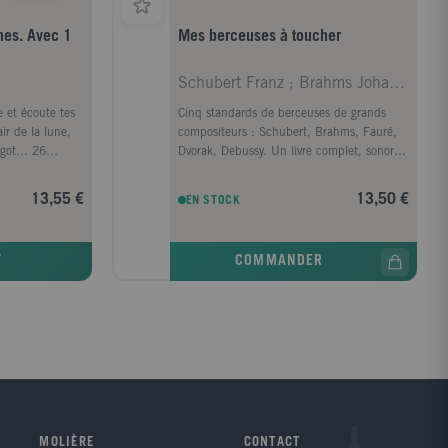
nes. Avec 1
Mes berceuses à toucher
Schubert Franz ; Brahms Johannes ; Faure Gabriel ;
e et écoute tes
Cinq standards de berceuses de grands
ir de la lune,
compositeurs : Schubert, Brahms, Fauré,
rgot... 26
Dvorak, Debussy. Un livre complet, sonore
me à chanter,
et tactile, avec des puces et des matières
ntales, que tu
toutes douces !Notes Biographiques :
13,55 €
13,50 €
EN STOCK
lashant le
Marion Billet est née en août 1982 à Lyon.
il. Fais de
Elle a suivi une formation à l'Ecole Cohl
pendant quatre ans. Elle commence dès le
T
COMMANDER
début de ses études à travailler pour la
presse et l'édition jeunesse en tant
qu'illustratrice à Paris. Elle a illustré plus
de 150 livres publiés dans 25 pays. Son
univers craquant et coloré est aussi visible
dans des séries télévisées, de la presse, de
la papeterie et sur des objets de
puériculture.
MOLIÈRE
CONTACT