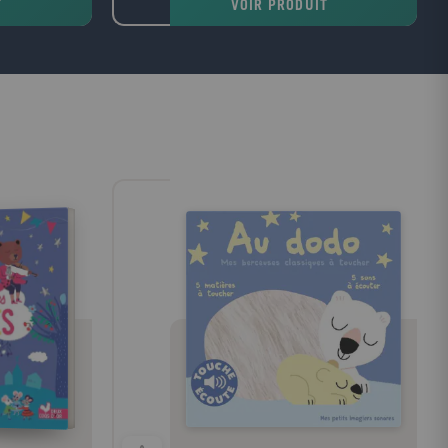
T
VOIR PRODUIT
 Occident
retracent les grandes étapes de l'histoire
la Bible a
économique depuis l'esclavage antique
anité dans sa
jusqu'à la crise financière actuelle?Enfin, la
re et ses arts.
troisième partie est consacrée au
dictionnaire: plus de 700 entrées sur les
concepts, les personnalités, les grandes
problématiques et les grandes puissances
économiques.