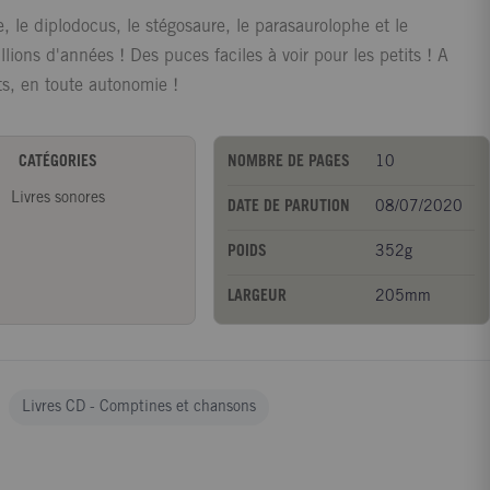
, le diplodocus, le stégosaure, le parasaurolophe et le
llions d'années ! Des puces faciles à voir pour les petits ! A
its, en toute autonomie !
CATÉGORIES
NOMBRE DE PAGES
10
Livres sonores
DATE DE PARUTION
08/07/2020
POIDS
352g
LARGEUR
205mm
Livres CD - Comptines et chansons