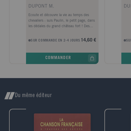
DUPONT M.
DU
Ecoute et découvre la vie au temps des
chevaliers : suis Paulin, le petit page, dans
les dédales du grand château fort ! Des
puces faciles à voir pour les petits ! A
chaque page, l'enfant écoute l'histoire et
14,60 €
SUR COMMANDE EN 2-4 JOURS
SU
les bruits, en toute autonomie !
COMMANDER
Du même éditeur