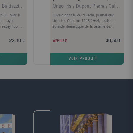
1943-1944
Dupont Jean-Michel ; Baldazzini J. M.
Origo Iris ; Dupont Pierre ; Calamandrei Piero ; M
1956. Avec le
Guerre dans le Val d'Orcia, journal que
oi, Jayne
tient Iris Origo en 1943-1944, relate un
e sex-symbol
épisode dramatique de la bataille de
tureuse Texanne
Florence. Iris Origo avait recueilli dans son
lyn, tous les
domaine de La Foce en Toscane des
22,10 €
30,50 €
EPUISÉ
t qu'à sa
enfants réfugiés des villes du nord prises
t de vrais
sous les bombardements; mais les
 hors du
Allemands sont aux portes, sont dans la
T
VOIR PRODUIT
e Mickey
propriété même, et il lui faut conduire les
vers, et qu'elle
enfants en lieu sûr, alors que la bataille fait
ans son
rage. Cet épisode, point culminant du livre,
 nage en plein
s'accompagne de toutes les observations
là, à Hollywood
qu'Iris Origo fait de l'Italie jour après jour.
pérament
Elles permettront au lecteur de s'instruire
irmament son
des drames trop peu connus en France qui
ntamer sa
se sont joués au moment de la chute de
e la vodka et la
Mussolini, et de mesurer la confusion
Bradant ses
générale qui s'empare alors de l'Italie. Le
des cabarets au
quotidien saisi sur le vif offre, dans sa
ément le
fraîcheur, un contraste saisissant avec la
arrière, Jayne
gravité des événements. Au coeur de la