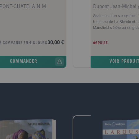
PONT-CHATELAIN M
Anatomie d'un sex symbol. 
triomphe de La Blonde et m
Mansfield s'élève au rang d
planétaire. Pour cette plan
qui se rêve en nouvelle Mari
30,00 €
R COMMANDE EN 4-6 JOURS
EPUISÉ
espoirs sont permis, d'autan
plastique affolante s'ajouten
talents d'actrice et un Q. I.
COMMANDER
VOIR PRODUI
commun. Quand elle épous
Hargitay, alias Monsieur Uni
emménage à Beverly Hills d
fabuleux Pink Palace, Jayne
conte de fée. Seulement voi
on ne goûte guère son tem
fantasque, et à peine au f
étoile pâlit déjà, avant d'e
descente dans les vapeurs d
chimie des amphétamines. 
rondeurs dans des films et 
rabais, cherchant désespér
pygmalion qui relancera sa c