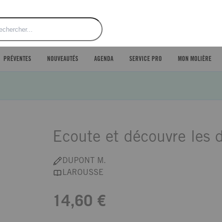
ercher
PRÉVENTES
NOUVEAUTÉS
AGENDA
SERVICE PRO
MON MOLIÈRE
Ecoute et découvre les 
DUPONT M.
LAROUSSE
14,60 €