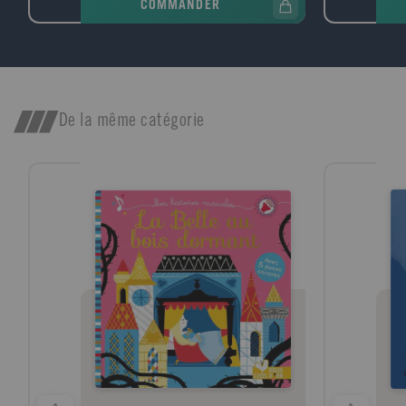
COMMANDER
présentée par une petite introduction. Les
mond
2/3 des chansons concernent la période de
qu'i
1945 à nos jours, avec en moyenne 4
alim
chansons par année. Un index général des
et l
chansons complète l'ouvrage. 16 pages
repre
supplémentaires couvrent la période 1996-
voit
1999, avec une dizaine de nouvelles
mass
De la même catégorie
chansons (Zazie, Garou, Brigitte Fontaine,
OGM 
etc.) Public: Public familial pour retrouver
font 
ensemble les grands succès de plusieurs
marc
générations
cell
Dans
mouv
char
paix
des 
reli
mett
resso
l'in
fall
allé
surp
nour