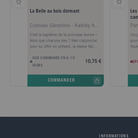
la f
La Belle au bois dormant
Les
Brun
ca
Sorb
déve
Cosneau Géraldine - Kalicky Anne
Par
d'Ac
nomb
C'est le baptême de la princesse Aurore !
Cinq
polit
Alors que chacune des 7 fées s'approche
pour
déve
pour lui offrir un présent, la vilaine fée
Youk
Carabosse lui jette un sort : le jour de son
jamb
SUR COMMANDE EN 6-10
seizième anniversaire, la princesse se
tes 
10,75 €
EP
piquera le doigt sur un fuseau et mourra...
camp
JOURS
5 doubles pages pour découvrir l'histoire et
l’en
5 grands airs de la Belle au bois dormant,
illu
COMMANDER
la célèbre suite musicale de Tchaïkovsky.
text
Avec un imagier qui accompagne l'histoire
puce
pour s'éveiller !
« Éc
les p
INFORMATIONS