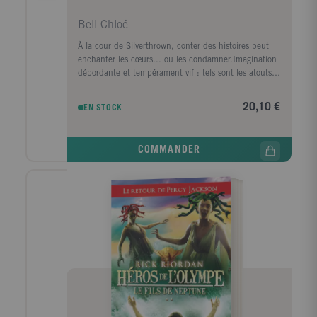
Bell Chloé
À la cour de Silverthrown, conter des histoires peut
enchanter les cœurs... ou les condamner.Imagination
débordante et tempérament vif : tels sont les atouts
de Lyra Merryweather. À vingt ans, elle use de ses
talents de Conteuse pour faire rêver les autres et
20,10 €
EN STOCK
subvenir aux besoins des siens. Le conte de sa propre
vie connaît un rebondissement inattendu lorsqu’elle
est invitée au Château Royal pour se produire au
COMMANDER
prestigieux Bal de la Lune. Elle y fait la rencontre du
Renard Doré, un soldat masqué taciturne qui
l’intrigue au plus haut point. Leurs destins
s’entremêlent dans un vertige de bals étincelants et
de faux-semblants. Pour survivre aux jeux de pouvoir
et aux secrets de famille, Lyra devra manier bien plus
que des mots.