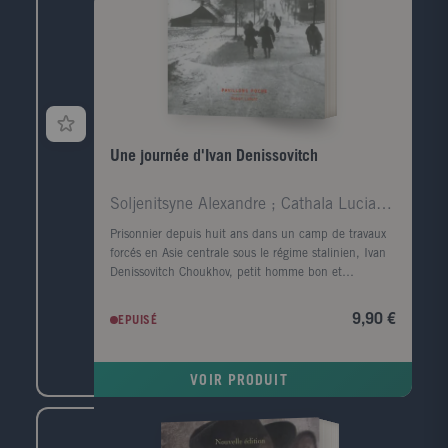
livre utile. Au centre de leurs préoccupations, des
conseils vitaux pour mieux s'entourer, mieux réduire
notre stress, mieux s'alimenter, mieux se dépenser,
mieux se reposer, mieux interagir avec les autres ...
autant de solides piliers pour affronter les épreuves
du temps. Le guide indispensable pour devenir
acteur de sa santé.
Une journée d'Ivan Denissovitch
Soljenitsyne Alexandre ; Cathala Lucia ; Cathala J
Prisonnier depuis huit ans dans un camp de travaux
forcés en Asie centrale sous le régime stalinien, Ivan
Denissovitch Choukhov, petit homme bon et
débrouillard, est un zek, un détenu dans le langage
administratif soviétique. Harcelé par ses bourreaux, le
9,90 €
EPUISÉ
froid et la faim, il s'efforce de survivre avec dignité.
Alexandre Soljenitsyne nous plonge dans le quotidien
d'une victime des camps de travail, et c'est toute
VOIR PRODUIT
l'horreur de cet univers " hors la vie " qui nous saute
au visage.En 1962, avec ce texte inoubliable écrit en
deux mois dans une langue vive, truculente et
lyrique, Soljenitsyne et le monde du goulag entraient