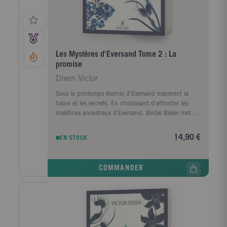
Les Mystères d'Eversand Tome 2 : La
promise
Dixen Victor
Sous le printemps éternel d'Eversand macèrent la
haine et les secrets. En choisissant d'affronter les
maléfices ancestraux d'Eversand, Birdie Baker met en
jeu non seulement sa vie, mais aussi son âme. Le
compte à rebours est lancé avant le point de non-
14,90 €
EN STOCK
retour. Les ombres du passé ne sont pas les seuls
dangers qui menacent Birdie : les vivants constituent
des adversaires tout aussi redoutables. Acculée par
COMMANDER
des forces qui la dépassent, emportée par des
sentiments qu'elle ne maîtrise plus, la jeune femme
perd pied. Et si son unique issue était d'intégrer la
famille qu'elle déteste entre toutes : les Rosemore ...
À travers Les Mystères d'Eversand , saga familiale
voracement addictive, Victor Dixen nous emporte