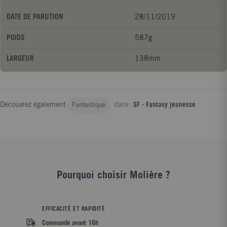
coeurs avant de consumer le monde.La flamme brûle plus fort
DATE DE PARUTION
28/11/2019
juste avant de s'éteindre.
POIDS
587g
LARGEUR
138mm
Découvrez également
dans
Fantastique
SF - Fantasy jeunesse
Pourquoi choisir Molière ?
EFFICACITÉ ET RAPIDITÉ
Commandé avant 16h