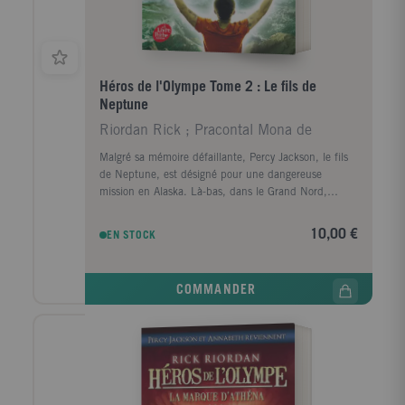
Héros de l'Olympe Tome 2 : Le fils de
Neptune
Riordan Rick ; Pracontal Mona de
Malgré sa mémoire défaillante, Percy Jackson, le fils
de Neptune, est désigné pour une dangereuse
mission en Alaska. Là-bas, dans le Grand Nord,
rappelés du Styx par Gaïa, les monstres se réveillent
un à un. Assisté par les demi-dieux Hazel et Frank,
10,00 €
EN STOCK
Percy doit une fois encore combattre le chaos qui
menace. Pour cela, il lui faudra délivrer une divinité
pas comme les autres : Thanatos lui-même, le dieu
COMMANDER
des Morts...