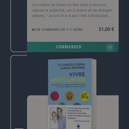
Une histoire de France du XXe siècle à nos jours,
originale et subjective, par le prisme de ses étrangers
célèbres. " Je suis né le 4 avril 1945 à Montauban de
parents allemands, lesquels ont attendu plus de six
mois pour déclarer ma venue au monde - trop tard !
21,00 €
SUR COMMANDE EN 2-4 JOURS
Cela a fait de moi un apatride, qui a grandi dans le
15e arrondissement de Paris avec les derniers
hussards noirs de la République, a été un supporter
COMMANDER
inconditionnel de l'équipe de France de Raymond
Kopa en 1958, avant d'arriver à Francfort et de
prendre la nationalité allemande... pour éviter le
service militaire. Revenu en France pour mes études,
j'en suis expulsé en mai 1968 - une interdiction de
séjour levée dix ans plus tard. Depuis, ma vie est une
sorte de pont entre l'Allemagne et l'Hexagone, et, en
2015, j'ai obtenu le droit de devenir aussi français.
Pouvoir désormais jouer avec les deux maillots
correspond au fond assez bien à mon état d'esprit : la
France doit beaucoup à ses étrangers, sans qui son
histoire aurait été tout autre. Ainsi, c'est également la
Grande Histoire qui se dessine à travers eux : car tous
sont arrivés au gré des mouvements politiques,
économiques, scientifiques, culturels... et même