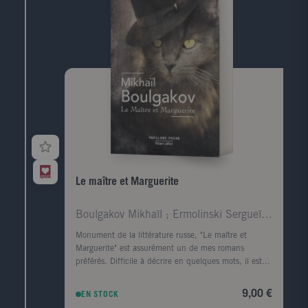
en littérature." L'ouvrage fit l'effet d'une bombe car il
révélait au grand jour l'existence des camps
staliniens. " Le Monde
Le maître et Marguerite
Boulgakov Mikhaïl ; Ermolinski Sergueï ; Gourg Mar
Monument de la littérature russe, "Le maître et
Marguerite" est assurément un de mes romans
préférés. Difficile à décrire en quelques mots, il est
drôle et sombre à la fois, entrelaçant le fil tendu
entre le Maître et Marguerite, avec les allégories
9,00 €
EN STOCK
chrétiennes et le prosaïsme soviétique.