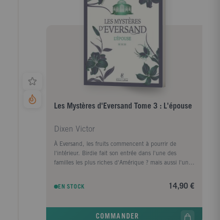
dans un tourbillon d'ambitions démesurées, de
sombres secrets et d'amours incandescentes où se
croisent les vivants et les morts.
Les Mystères d'Eversand Tome 3 : L'épouse
Dixen Victor
À Eversand, les fruits commencent à pourrir de
l'intérieur. Birdie fait son entrée dans l'une des
familles les plus riches d'Amérique ? mais aussi l'une
des plus toxiques. Orgueil sans bornes et haine rancie
façonnent les Rosemore depuis des générations.
14,90 €
EN STOCK
Aujourd'hui, la dynastie exsangue peine à se
perpétuer faute d'héritier et les affaires périclitent.
Dans l'ombre, Birdie ?uvre secrètement à saper sa
COMMANDER
belle-famille. Saura-t-elle tenir son rôle d'épouse