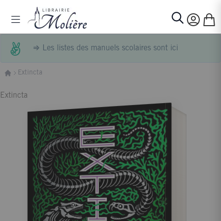
Allez au contenu
Basculer la navigation
Mon p
Rechercher
⇒
Les listes des manuels scolaires sont ici
Extincta
Extincta