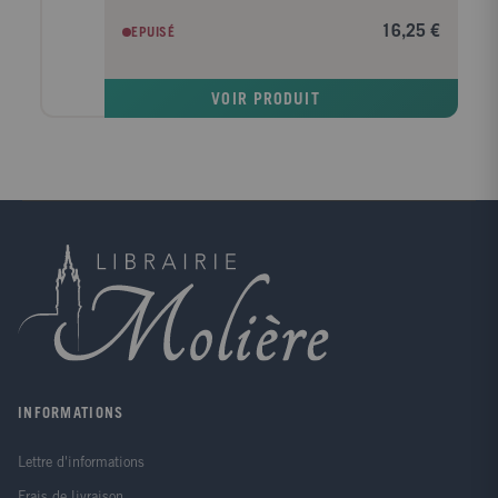
saga Star Wars ? Qui est le père de Luke Skywalker ?
16,25 €
EPUISÉ
Qui est Watto ? Pourquoi Finn a-t-il quitté le Premier
Ordre ...
VOIR PRODUIT
INFORMATIONS
Lettre d'informations
Frais de livraison