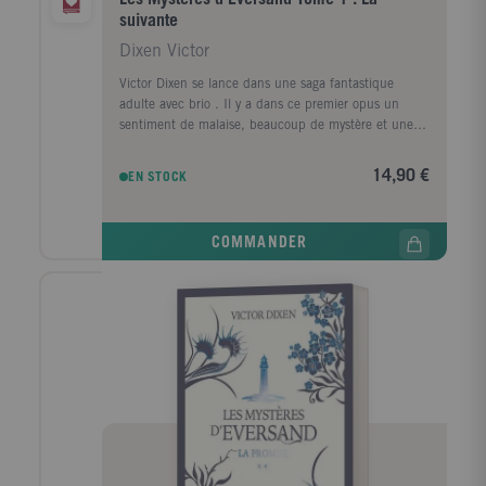
temps. ___________________ A propos de Vampyria :
suivante
" Victor Dixen transforme le Roi-Soleil en un vampire
Dixen Victor
immortel. Une réussite ! " Le Figaro " Sur un rythme
fracassant, Vampyria est une lecture fascinante et
Victor Dixen se lance dans une saga fantastique
envoûtante ! " France Info " Une uchronie baroque et
adulte avec brio . Il y a dans ce premier opus un
captivante, redoutablement efficace, à dévorer. " RTL
sentiment de malaise, beaucoup de mystère et une
" On vibre avec Jeanne et on n'a qu'une envie,
ambiance gothique qui nous entraîne dans les pas de
tourner les pages, encore et encore. " 20 minutes
Birdie, nouvellement employée dans un manoir hors
14,90 €
EN STOCK
du temps ! A suivre ...
COMMANDER