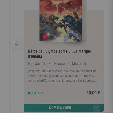
Héros de l'Olympe Tome 3 : La marque
d'Athéna
Riordan Rick ; Pracontal Mona de
Annabeth eut l'impression que quelqu'un venait de
poser une main glaciale sur sa nuque. De nouveau,
ce rire étouffé, comme si la présence l'avait suivie
depuis qu'elle avait quitté le vaisseau. Une partie
d'elle avait envie de kidnapper Percy immédiatement,
10,00 €
EN STOCK
remonter à bord avec lui et s'enfuir, maintenant.
Annabeth ne pourrait supporter de perdre Pery une
fois encore.
COMMANDER