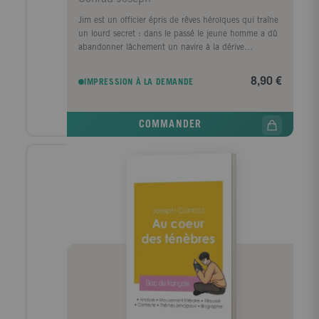
Jim est un officier épris de rêves héroïques qui traîne
un lourd secret : dans le passé le jeune homme a dû
abandonner lâchement un navire à la dérive
condamnant ainsi les centaines de passagers au
tumulte des flots... Son exil en Asie lui permettra-t-il
8,90 €
IMPRESSION À LA DEMANDE
de restaurer sa dignité ? Ou bien restera-t-il pour
toujours un poltron, marqué à jamais par cette
infamie... ...
COMMANDER