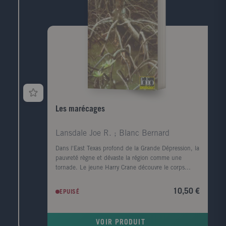
qui a disparu, ce qui a survécu, et raviver les vestiges
d'un amour adolescent.
Les marécages
Lansdale Joe R. ; Blanc Bernard
Dans l'East Texas profond de la Grande Dépression, la
pauvreté règne et dévaste la région comme une
tornade. Le jeune Harry Crane découvre le corps
mutilé d'une femme noire sur le bord de la rivière
Sabine. Il est convaincu que le meurtre est l'oeuvre
10,50 €
EPUISÉ
de l'Homme-chèvre, un monstre de légende. Le
nombre de victimes s'alourdit, un homme est lynché
et le père de Harry, l'homme de loi local, enquête.
VOIR PRODUIT