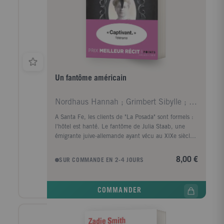
Un fantôme américain
Nordhaus Hannah ; Grimbert Sibylle ; Georgesco Flo
A Santa Fe, les clients de "La Posada" sont formels :
l'hôtel est hanté. Le fantôme de Julia Staab, une
émigrante juive-allemande ayant vécu au XIXe siècle,
existe bel et bien. De son visage blême émane une
aura de tristesse. De quel outrage son spectre
8,00 €
SUR COMMANDE EN 2-4 JOURS
réclame-t-il justice ? Nul ne le sait. Sauf Hannah
Nordhaus, son arrière-arrière-petite-fille qui part sur
les traces de son ancêtre et honore sa mémoire. Un
COMMANDER
dernier hommage qui, peut-être, permettra à Julia de
trouver le repos éternel.