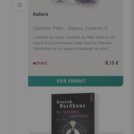
Andorra
Cameron Peter ; Mayoux Suzanne V.
L'Andorra du roman obsédant de Peter Cameron est
inspiré d'une principauté isolée dans les Pyrénées.
Transformée en un paradis éclaboussé de soleil,
chacun y a quelque chose à cacher. C'est là que vient
Alexander Fox, pensant y trouver réconfort et refuge,
8,15 €
EPUISÉ
alors qu'il n'y rencontre que des souvenirs inquiétants
de son passé. Andorra est un roman brillant et
inventif sur le mensonge, le désir, et la tromperie de
VOIR PRODUIT
la mémoire.