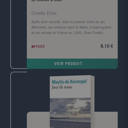
Chraïbi Driss
Après avoir raconté, dans le premier tome de ses
Mémoires, son enfance dans le Maroc d'avant-guerre
et son arrivée en France en 1945, Driss Chraïbi
reprend le fil de son récit autobiographique. Au
début des années 50, il découvre une autre planète,
8,10 €
EPUISÉ
l'Alsace, et s'y installe avec sa femme dans une sorte
d'ermitage amoureux voué à l'écriture. Puis ses
premiers succès d'écrivain le ramènent à Paris et la
VOIR PRODUIT
communauté maghrébine trouve en lui l'une de ses
premières voix dans le milieu littéraire. Défilent
ensuite les années France Culture, les années
canadiennes, les années à l'Ile d'Yeu, les amis et les
rencontres (François Mitterrand, Lucien Bodard...),
les paysages, les livres et les femmes de sa vie.