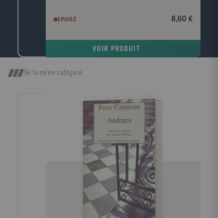
visage et rendre le corps superflu ; en parlant de la
lande, elle fait souffler le vent et gronder le tonnerre.
8,60 €
EPUISÉ
Virginia Woolf. Quand, parmi tous les arbres, je
cherche celui dont la forme s'harmonise le mieux
avec le cadre du roman tragique d'Emily Brontë, c'est
VOIR PRODUIT
l'image d'un vieux robinier tortueux qui me vient à
l'esprit, d'un vieux robinier tordu par le vent qui
souffle toujours dans la même direction ; l'écorce est
De la même catégorie
noire, le tronc est creux et, dans ce creux, la pluie a
formé une petite flaque où baignent quelques feuilles
mortes. John Cowper Powys