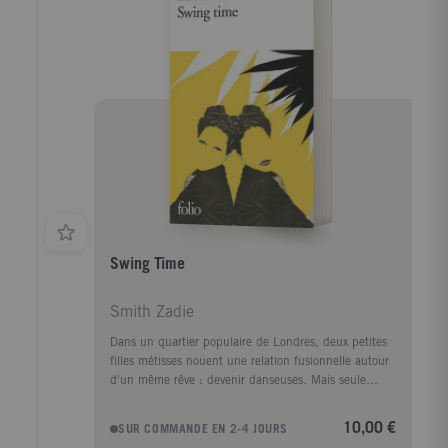
Swing Time
Smith Zadie
Dans un quartier populaire de Londres, deux petites
filles métisses nouent une relation fusionnelle autour
d'un même rêve : devenir danseuses. Mais seule
Tracey, la plus effrontée, a du talent. L'autre possède
des idées : sur le rythme et le temps, les corps et la
10,00 €
SUR COMMANDE EN 2-4 JOURS
musique noire, ce que signifie appartenir, ce que