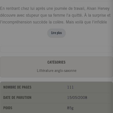
En rentrant chez lui après une journée de travail, Alvan Hervey
découvre avec stupeur que sa femme l'a quitté. À la surprise et
l'incompréhension succède la colère. Mais voilà que l'infidèle
revient. La confrontation peut commencer... Une nouvelle
Lire plus
cruelle et intimiste dans les brumes londoniennes.
CATÉGORIES
Littérature anglo-saxonne
NOMBRE DE PAGES
111
DATE DE PARUTION
15/05/2008
POIDS
85g