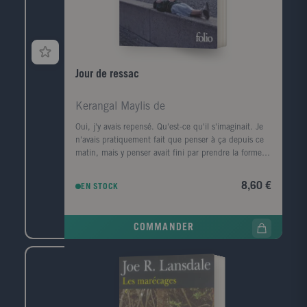
Jour de ressac
Kerangal Maylis de
Oui, j'y avais repensé. Qu'est-ce qu'il s'imaginait. Je
n'avais pratiquement fait que penser à ça depuis ce
matin, mais y penser avait fini par prendre la forme
d'une ville, d'un premier amour, la forme d'un porte-
conteneurs." Le corps d'un homme est retrouvé au
8,60 €
EN STOCK
pied de la digue Nord du Havre, avec, dans sa
poche, griffonné sur un ticket de cinéma, un numéro
de téléphone, celui de la narratrice. Convoquée par la
COMMANDER
police, elle prend le train pour Le Havre, ville de son
enfance, de sa jeunesse, qu'elle a quittée il y a
longtemps. Durant ce jour de retour, cherchant à
comprendre ce qui la lie à ce mort dont elle ignore
tout, elle va exhumer ses souvenirs mais aussi la
mémoire de cette ville traumatisée par la guerre, ce