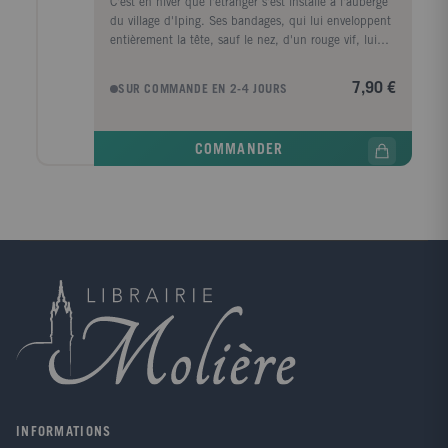
C'est en hiver que l'étranger s'est installé à l'auberge
du village d'Iping. Ses bandages, qui lui enveloppent
entièrement la tête, sauf le nez, d'un rouge vif, lui
donnent un aspect étrange, assez terrifiant, et les
langues vont bon train. On l'aurait peut-être laissé en
7,90 €
SUR COMMANDE EN 2-4 JOURS
paix s'il n'avait pas retardé le paiement de sa note et
s'il n'y avait pas eu un vol mystérieux au presbytère.
Mandat est donné de l'arrêter, mais comment se saisir
COMMANDER
d'un personnage qui disparaît à mesure qu'il se
dépouille de ses vêtements? Quant à l'étranger, obligé
d'être nu pour échapper aux poursuites, il souffre
cruellement du froid et de la faim. Ainsi débute
l'aventure du savant qui a découvert la formule de
l'invisibilité, un des romans les plus célèbres de
Herbert George Wells et, par son invention et son
humour, un des chefs d??uvre de la littérature
fantastique.
INFORMATIONS