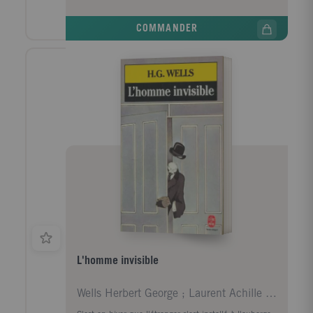
signifie être libre. Leur amitié explosive s'interrompt
brusquement au début de la vingtaine. Empruntant
COMMANDER
des chemins différents vers un destin qu'elles
imaginent lumineux, chacune s'égarera pourtant en
route. Débordant d'énergie, d'humour et d'émotion,
Swing Time raconte les espoirs et les désillusions de
ceux qui suivent la danse et de ceux qui la mènent.
L'homme invisible
Wells Herbert George ; Laurent Achille ; Nicolaï C