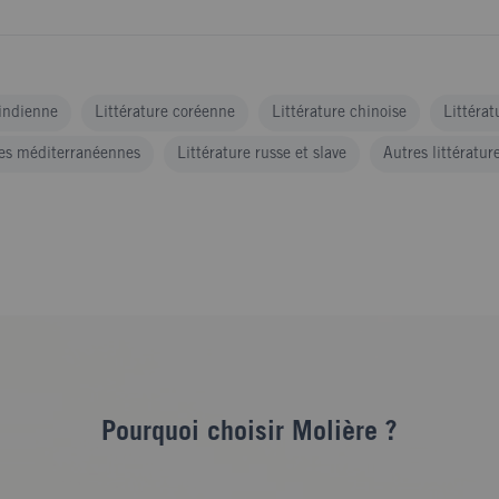
 indienne
Littérature coréenne
Littérature chinoise
Littérat
res méditerranéennes
Littérature russe et slave
Autres littératur
Pourquoi choisir Molière ?