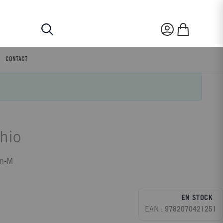
Rechercher
Mon compte
Mon panier
CONTACT
hio
an-M
EN STOCK
EAN :
9782070421251