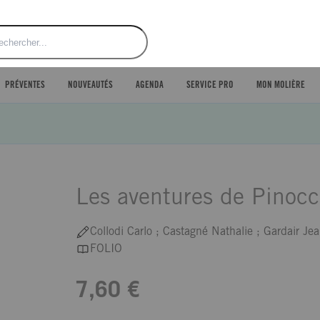
ercher
PRÉVENTES
NOUVEAUTÉS
AGENDA
SERVICE PRO
MON MOLIÈRE
Les aventures de Pinocc
Collodi Carlo ; Castagné Nathalie ; Gardair Je
FOLIO
7,60 €