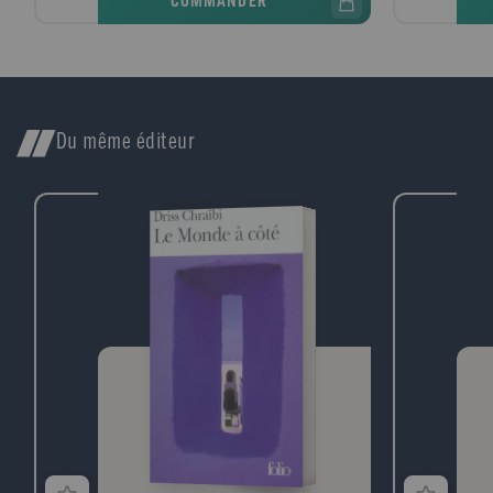
COMMANDER
convient comme un gant. Comme Peter
Pan, son frère cadet, Pinocchio possède
une double nature qui lui permet d'évoluer
aux confins de la fable et de la réalité -
mais, à la différence du lutin de
Kensington, il ne cherche pas refuge au
pays des rêves. Il affronte avec une infinie
Du même éditeur
curiosité tous les dangers du vaste monde,
qu'ils revêtent l'aspect de deux aigrefins
patibulaires, d'un insatiable serpent, voire
d'un piège à loups. Il possède tous les
traits d'une nature exubérante et débridée
avec l'impertinence et l'anarchisme foncier
de l'enfance. Ce chef-d'?uvre de la
"littérature pour la jeunesse" est aussi
héritier d'une prestigieuse tradition qui
n'est guère éloignée d'Orwell ou de Kafka.
La brillante adaptation cinématographique
de Roberto Benigni vient opportunément
nous le rappeler.