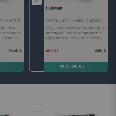
Hurlevent
anc Bernard
Brontë Emily ; Bellour Raymond ; Lacretelle Jacque
e la Grande
Emily Brontë possède donc le plus singulier
e et dévaste la
des pouvoirs : celui de sa dépendance à
 Le jeune Harry
l'égard des faits. Avec quelques touches,
ilé d'une
elle sait évoquer l'âme d'un visage et
a rivière
rendre le corps superflu ; en parlant de la
10,50 €
8,60 €
EPUISÉ
e le meurtre est
lande, elle fait souffler le vent et gronder le
, un monstre de
tonnerre. Virginia Woolf. Quand, parmi tous
mes s'alourdit,
les arbres, je cherche celui dont la forme
T
VOIR PRODUIT
père de Harry,
s'harmonise le mieux avec le cadre du
te.
roman tragique d'Emily Brontë, c'est
l'image d'un vieux robinier tortueux qui me
vient à l'esprit, d'un vieux robinier tordu
par le vent qui souffle toujours dans la
même direction ; l'écorce est noire, le tronc
est creux et, dans ce creux, la pluie a
formé une petite flaque où baignent
quelques feuilles mortes. John Cowper
Powys