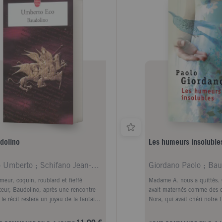
ru, ce qui a survécu, et raviver les
iges d'un amour adolescent.
dolino
Les humeurs insoluble
Eco Umberto ; Schifano Jean-Noël
Giordano Paolo ; Bau
meur, coquin, roublard et fieffé
Madame A. nous a quittés. 
eur, Baudolino, après une rencontre
avait maternés comme des e
le récit restera un joyau de la fantaisie
Nora, qui avait chéri notre 
berto Eco, devient l'homme de
comme le sien, a préféré aff
iance et le fin conseiller de l'empereur
cancer qui la ronge. Sans el