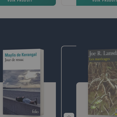
VOIR PRODUIT
VOIR PRODUI
cheminées pour allumer le f
réchauffer les appartements
comment ça arriva, mais le 
beau jour ce morceau de boi
dans la boutique d'un vieux