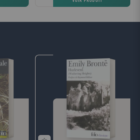
T
VOIR PRODUIT
eu et
bonne fée aux cheveux bleus veille sur lui.
. Je ne sais pas
Et Geppetto irait n'importe où pour le
fait est qu'un
retrouver, jusque dans le ventre d'une
s se retrouva
baleine ! Véritable roman d'apprentissage,
 menuisier...
la merveilleuse histoire de Pinocchio a fait
le tour du monde. Sous forme de films, de
dessins animés, en albums, en feuilleton
télévisé, depuis sa naissance à la fin du
XIXe siècle, Pinocchio a fait vibrer des
générations d'enfants et traverse le temps
comme il passe les frontières. C'est un
bonheur que de lire l'histoire originale et
intégrale de ce petit bonhomme de bois
pourvu de tous les défauts (il est menteur,
paresseux, entêté...) qui doit passer par de
nombreuses épreuves pour devenir un jour
un vrai petit garçon. Pour cela, il devra
montrer son bon coeur, celui qui battra
finalement dans sa poitrine devenue
humaine. Entre temps, on aura suivi avec
émotion toutes les étapes de son voyage au
long d'un conte moral à valeur universelle.
--Pascale Wester