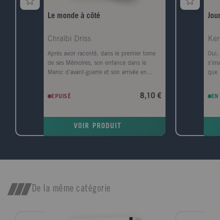
Le monde à côté
Jou
Chraïbi Driss
Ker
Après avoir raconté, dans le premier tome
Oui, 
de ses Mémoires, son enfance dans le
s'im
Maroc d'avant-guerre et son arrivée en
que 
France en 1945, Driss Chraïbi reprend le fil
pens
de son récit autobiographique. Au début
vill
8,10 €
EPUISÉ
EN
des années 50, il découvre une autre
port
planète, l'Alsace, et s'y installe avec sa
est 
femme dans une sorte d'ermitage
Havr
VOIR PRODUIT
amoureux voué à l'écriture. Puis ses
un t
premiers succès d'écrivain le ramènent à
télép
Paris et la communauté maghrébine trouve
Conv
en lui l'une de ses premières voix dans le
pour
milieu littéraire. Défilent ensuite les années
jeun
France Culture, les années canadiennes,
Dura
les années à l'Ile d'Yeu, les amis et les
comp
De la même catégorie
rencontres (François Mitterrand, Lucien
elle
Bodard...), les paysages, les livres et les
souv
femmes de sa vie.
ville