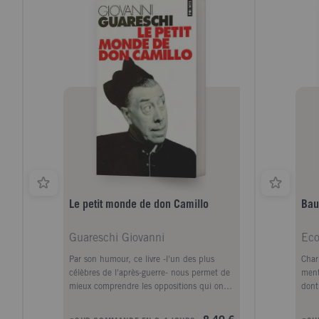
dispa
vest
Le petit monde de don Camillo
Bau
Guareschi Giovanni
Par son humour, ce livre -l'un des plus
Char
célèbres de l'après-guerre- nous permet de
ment
mieux comprendre les oppositions qui ont
dont 
déchiré les consciences italiennes pendant
d'Um
de nombreuses années. En inventant les
conf