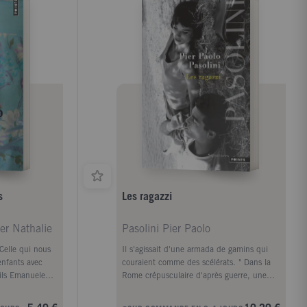
s
Les ragazzi
er Nathalie
Pasolini Pier Paolo
Celle qui nous
Il s'agissait d'une armada de gamins qui
nfants avec
couraient comme des scélérats. " Dans la
fils Emanuele
Rome crépusculaire d'après guerre, une
ronter seule le
bande d'adolescents vit de petits larcins et
le, les
de crimes divers. Cherchant la bonne