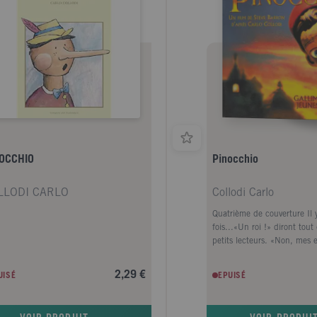
OCCHIO
Pinocchio
LLODI CARLO
Collodi Carlo
Quatrième de couverture Il 
fois...«Un roi !» diront tout
petits lecteurs. «Non, mes 
vous êtes trompés. Il y avai
morceau de bois...» Ce n'ét
2,29 €
UISÉ
EPUISÉ
de luxe, mais un morceau p
vulgaire tas de petit bois, 
l'hiver, on met dans les poêl