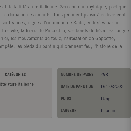
e et de la littérature italienne. Son contenu mythique, poétique
le domaine des enfants. Tous prennent plaisir à ce livre écrit
les souffrances, dignes d'un roman de Sade, endurées par un
 très vite, la fugue de Pinocchio, ses bonds de lièvre, sa fougue
inier, les mouvements de foule, l'arrestation de Geppetto,
tempête, les pieds du pantin qui prennent feu, l'histoire de la
CATÉGORIES
NOMBRE DE PAGES
293
ittérature italienne
DATE DE PARUTION
16/10/2002
POIDS
156g
LARGEUR
115mm