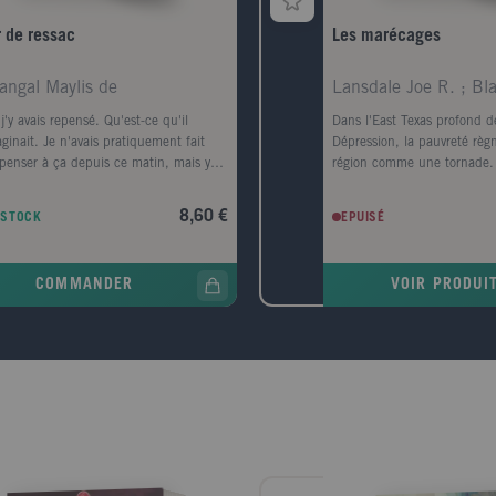
r de ressac
Les marécages
angal Maylis de
Lansdale Joe R. ; Bl
j'y avais repensé. Qu'est-ce qu'il
Dans l'East Texas profond d
aginait. Je n'avais pratiquement fait
Dépression, la pauvreté règn
penser à ça depuis ce matin, mais y
région comme une tornade.
er avait fini par prendre la forme d'une
Crane découvre le corps mut
e, d'un premier amour, la forme d'un
femme noire sur le bord de l
8,60 €
 STOCK
EPUISÉ
e-conteneurs." Le corps d'un homme
Sabine. Il est convaincu qu
retrouvé au pied de la digue Nord du
l'oeuvre de l'Homme-chèvre
e, avec, dans sa poche, griffonné sur
légende. Le nombre de victi
COMMANDER
VOIR PRODUI
icket de cinéma, un numéro de
un homme est lynché et le 
hone, celui de la narratrice.
l'homme de loi local, enquê
oquée par la police, elle prend le train
 Le Havre, ville de son enfance, de sa
esse, qu'elle a quittée il y a longtemps.
nt ce jour de retour, cherchant à
rendre ce qui la lie à ce mort dont
 ignore tout, elle va exhumer ses
enirs mais aussi la mémoire de cette
 traumatisée par la guerre, ce qui a