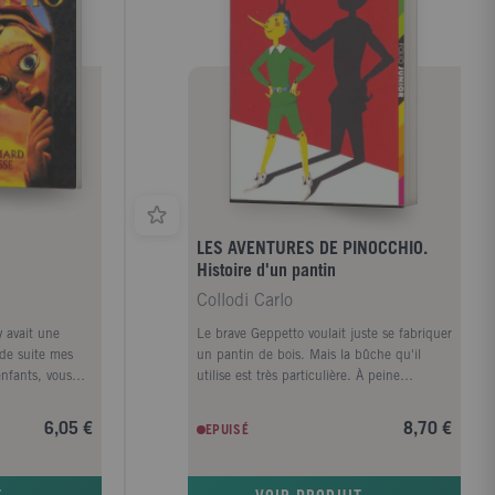
LES AVENTURES DE PINOCCHIO.
Histoire d'un pantin
Collodi Carlo
y avait une
Le brave Geppetto voulait juste se fabriquer
 de suite mes
un pantin de bois. Mais la bûche qu'il
enfants, vous
utilise est très particulière. À peine
t une fois un
terminé, le pantin prend vie mais c'est une
ait pas du bois
petite canaille désobéissante qui se lance
6,05 €
8,70 €
EPUISÉ
ris dans un
aussitôt dans mille aventures souvent
de ceux que,
dangereuses. Il aura faim, sera volé,
es et les
changé en âne... Heureusement, une