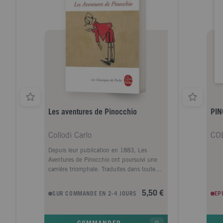
Les aventures de Pinocchio
PIN
Collodi Carlo
CO
Depuis leur publication en 1883, Les
Aventures de Pinocchio ont poursuivi une
carrière triomphale. Traduites dans toutes
les langues de l'Europe mais aussi en
swahili, en assamais, en papiamento, leurs
5,50 €
SUR COMMANDE EN 2-4 JOURS
EP
tirages rivalisent sans doute avec ceux de la
Bible ou du Coran. À l'heure de la
globalisation, le qualificatif d'universel leur