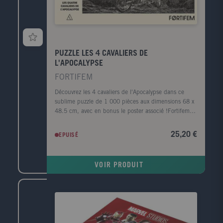
PUZZLE LES 4 CAVALIERS DE
L'APOCALYPSE
FORTIFEM
Découvrez les 4 cavaliers de l'Apocalypse dans ce
sublime puzzle de 1 000 pièces aux dimensions 68 x
48.5 cm, avec en bonus le poster associé !Fortifem,
c'est l'alliance sur le papier d'Adrian Havet et Jesse
Daubertes, deux amis graphistes de formation qui
25,20 €
EPUISÉ
sous ce nom ont décidé de s'adonner à leur passion
commune, l'illustration. De leurs inspirations et de
leurs rêveries a émergé un style à mi-chemin, entre
VOIR PRODUIT
les gravures anciennes et le tatouage moderne,
souvent sombre mais jamais sans décalage, comme le
représentent bien ces Cavaliers de l'Apocalypse
paradant sur des monutures assez inattendues.
Travaillant depuis désormais 10 ans pour la musique
métal qu'ils affectionnent particulièrement, ils ont