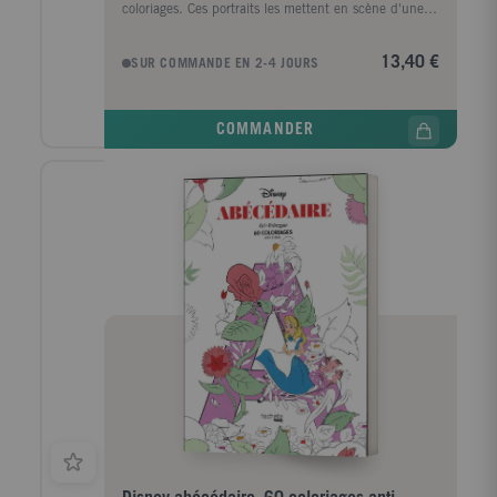
coloriages. Ces portraits les mettent en scène d'une
façon inédite. Vaiana, Yzma, Vanellope, Nick, Judy,
Hercule, Clochette, Alice, Figaro, Merlin... petits,
13,40 €
SUR COMMANDE EN 2-4 JOURS
mignons, enfants, adultes, méchants ou héros,
retrouvez vos personnages favoris et donnez-leur vie
en laissant libre cours à votre imagination.
COMMANDER