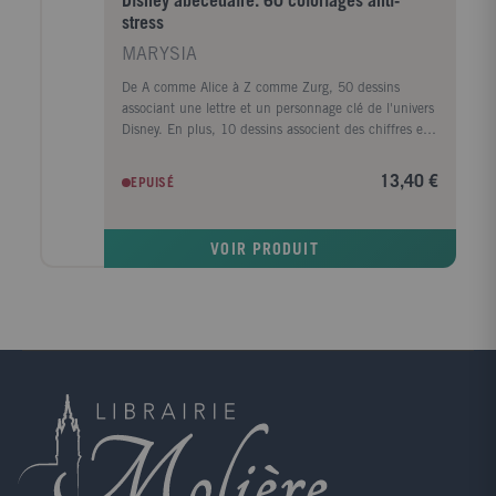
Disney abécédaire. 60 coloriages anti-
stress
MARYSIA
De A comme Alice à Z comme Zurg, 50 dessins
associant une lettre et un personnage clé de l'univers
Disney. En plus, 10 dessins associent des chiffres et
des duos, trios ou autres groupes de personnages (les
Sept Nains, les 101 Dalmatiens, Rifi, Fifi et Loulou...
13,40 €
EPUISÉ
VOIR PRODUIT