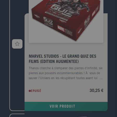
collaboré avec des groupes tels que Rammstein,
Queens of the Stone, Slipknot et Gojia.
MARVEL STUDIOS - LE GRAND QUIZ DES
FILMS (EDITION AUGMENTEE)
Thanos cherche à s'emparer des pierres d'infinité, six
pierres aux pouvoirs incommensurables ! À vous de
sauver l'Univers en les récupérant toutes avant lui :
lancez le dé, tirez une carte et montrez que vous êtes
incollable sur les films du Marvel Cinematic Universe
30,25 €
EPUISÉ
! + de 750 questions sur les films Marvel, d'Iron
Manà Ant-Man et la Guêpe: Quantumania 1 livre de
règles 20 cartes Bonus 1 dé pyramidal
VOIR PRODUIT