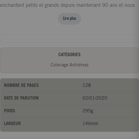
enchantent petits et grands depuis maintenant 90 ans et nous
avons tous notre propre histoire avec chacun d'entre
Lire plus
eux...Petits, mignons, enfants, adultes, méchants ou héros :
retrouvez vos personnages favoris et donnez-leur vie en laissant
libre cours à votre imagination !
CATÉGORIES
Coloriage Antistress
NOMBRE DE PAGES
128
DATE DE PARUTION
02/01/2020
POIDS
295g
LARGEUR
146mm