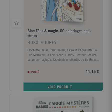
Bloc Fées & magie. 60 coloriages anti-
stress
BUSSI AUDREY
Clochette, Jafar, Pimprenelle, Flora et Pâquerette, la
Fée-Marraine, la Fée Bleue, Hadès, Docteur Facilier,
la lampe magique, les objets enchantés de La Belle
et la Bête... la magie est partout dans les films
d'animation Disney. Redécouvrez les sorciers, les fées
11,15 €
EPUISÉ
et les objets magiques des grands classiques de
l'animation à travers 60 coloriages inédits.
VOIR PRODUIT