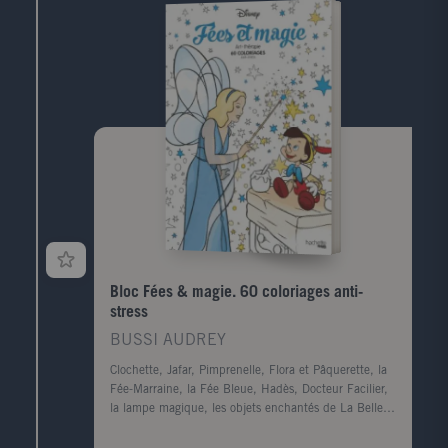
Bloc Fées & magie. 60 coloriages anti-
stress
BUSSI AUDREY
Clochette, Jafar, Pimprenelle, Flora et Pâquerette, la
Fée-Marraine, la Fée Bleue, Hadès, Docteur Facilier,
la lampe magique, les objets enchantés de La Belle
et la Bête... la magie est partout dans les films
d'animation Disney. Redécouvrez les sorciers, les fées