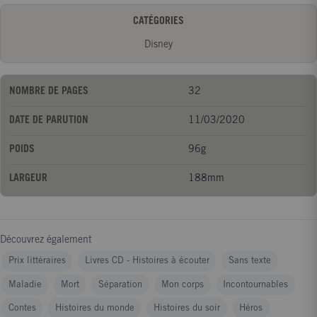
jour où le royaume est en danger ! Leurs deux soeurs et leurs
CATÉGORIES
amis commencent alors une incroyable aventure jusqu'à la Forêt
Enchantée. Un voyage qui les changera pour toujours...
Disney
NOMBRE DE PAGES
32
DATE DE PARUTION
11/03/2020
POIDS
96g
LARGEUR
188mm
Découvrez également
Prix littéraires
Livres CD - Histoires à écouter
Sans texte
Maladie
Mort
Séparation
Mon corps
Incontournables
Contes
Histoires du monde
Histoires du soir
Héros