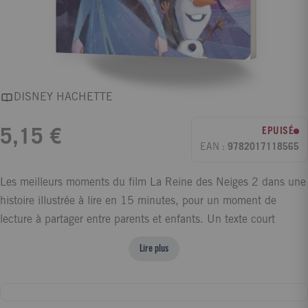
DISNEY HACHETTE
EPUISÉ
5,15 €
EAN :
9782017118565
Les meilleurs moments du film La Reine des Neiges 2 dans une
histoire illustrée à lire en 15 minutes, pour un moment de
lecture à partager entre parents et enfants. Un texte court
accompagné de grandes images riches, dynamiques et colorées.
Lire plus
Dès 3 ans. L'histoire : Elsa et Anna vivent heureuses à
Arendelle. Mais depuis quelques temps, la reine entend une
mystérieuse voix qui l'appelle... Elsa tente de l'ignorer jusqu'au