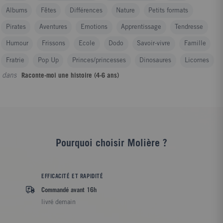
Albums
Fêtes
Différences
Nature
Petits formats
Pirates
Aventures
Emotions
Apprentissage
Tendresse
Humour
Frissons
Ecole
Dodo
Savoir-vivre
Famille
Fratrie
Pop Up
Princes/princesses
Dinosaures
Licornes
dans
Raconte-moi une histoire (4-6 ans)
Pourquoi choisir Molière ?
EFFICACITÉ ET RAPIDITÉ
Commandé avant 16h
livré demain