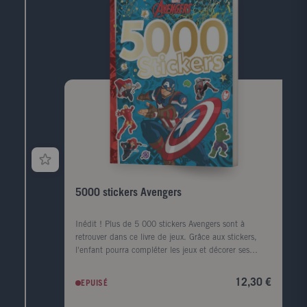
5000 stickers Avengers
Inédit ! Plus de 5 000 stickers Avengers sont à
retrouver dans ce livre de jeux. Grâce aux stickers,
l'enfant pourra compléter les jeux et décorer ses
affaires à l'infini. Un nouveau grand format avec du
fer à dorer sur la couverture.
12,30 €
EPUISÉ