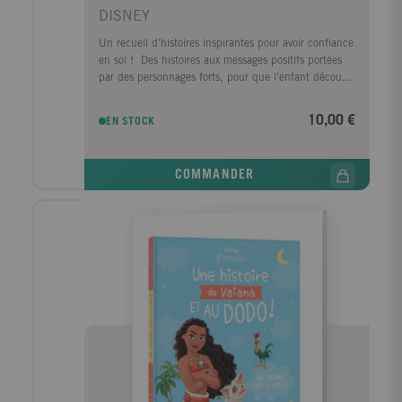
DISNEY
Un recueil d’histoires inspirantes pour avoir confiance
en soi ! Des histoires aux messages positifs portées
par des personnages forts, pour que l’enfant découvre
que lui aussi est fantastique. Au début de chaque
histoire, une introduction sur la personnalité du
10,00 €
EN STOCK
héros/de l’héroïne. Une mise en exergue des valeurs
et des actions positives. Des questions à la fin de
chaque histoire pour inciter à la réflexion et ouvrir le
COMMANDER
dialogue. Contient : Hercule : L’histoire du film Le
Roi Lion : Les qualités d’un roi Mulan : Le tournoi
des cours impériales Zootopie : L’histoire du film
Rebelle : Un défi pour Merida Dès 3 ans.