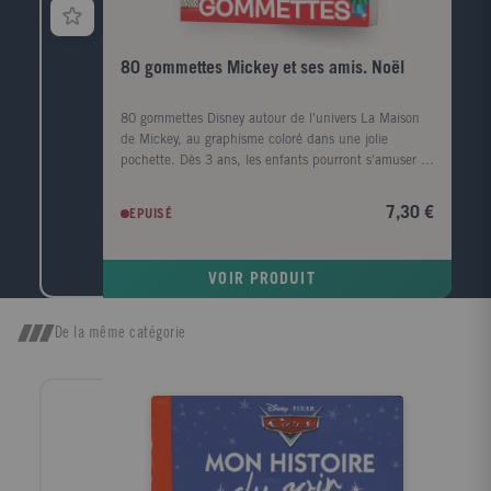
80 gommettes Mickey et ses amis. Noël
80 gommettes Disney autour de l'univers La Maison
de Mickey, au graphisme coloré dans une jolie
pochette. Dès 3 ans, les enfants pourront s'amuser à
imaginer plein d'histoires de Noël avec ces gommettes
thématisées pour l'occasion. Les tailles des
7,30 €
EPUISÉ
gommettes sont particulièrement adaptées aux mains
des petits et peuvent être maniées en toute
simplicité.
VOIR PRODUIT
De la même catégorie