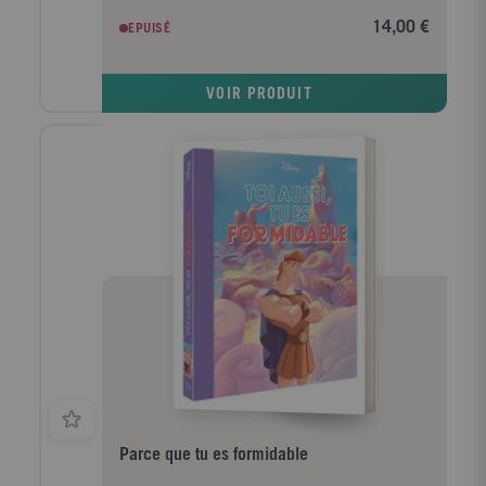
tendre accompagne chaque chanson mythique de
14,00 €
EPUISÉ
d'Aladdin et invite à découvrir l'univers magique du
film. En écoutant ou en chantant, l'enfant peut
observer les détails de l'image tout en étant
VOIR PRODUIT
autonome. 5 puces sonores, 5 chansons Disney !
Parce que tu es formidable