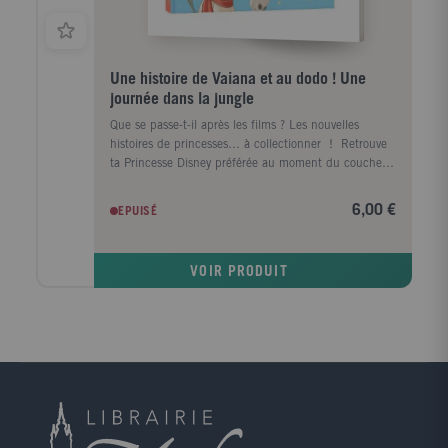
Une histoire de Vaiana et au dodo ! Une
journée dans la jungle
Que se passe-t-il après les films ? Les nouvelles
histoires de princesses… à collectionner ! Retrouve
ta Princesse Disney préférée au moment du coucher.
Mets-toi au lit et plonge au cœur d’une de ses
nouvelles aventures pour t’endormir avec de belles
6,00 €
EPUISÉ
images plein la tête ! Un petit album illustré de 32
pages pour découvrir une nouvelle histoire de Vaiana.
Dès 3 ans. L'histoire : Vaiana, accompagnée des
VOIR PRODUIT
enfants du village, part récolter des cannes à sucre.
C’est une véritable aventure pour ses jeunes
compagnons ! La jungle est un terrain de jeu idéal
pour une partie de cache-cache… Mais attention à
ne pas s’y perdre ! Imprimé et fabriqué en France.