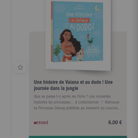
Une histoire de Vaiana et au dodo ! Une
journée dans la jungle
Que se passe-t-il après les films ? Les nouvelles
histoires de princesses… à collectionner ! Retrouve
ta Princesse Disney préférée au moment du coucher.
Mets-toi au lit et plonge au cœur d’une de ses
nouvelles aventures pour t’endormir avec de belles
6,00 €
EPUISÉ
images plein la tête ! Un petit album illustré de 32
pages pour découvrir une nouvelle histoire de Vaiana.
Dès 3 ans. L'histoire : Vaiana, accompagnée des