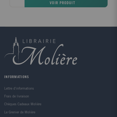
VOIR PRODUIT
enfants du village, part récolter des cannes à sucre.
C’est une véritable aventure pour ses jeunes
compagnons ! La jungle est un terrain de jeu idéal
pour une partie de cache-cache… Mais attention à
ne pas s’y perdre ! Imprimé et fabriqué en France.
INFORMATIONS
Lettre d'informations
Frais de livraison
Chèques Cadeaux Molière
Le Grenier de Molière