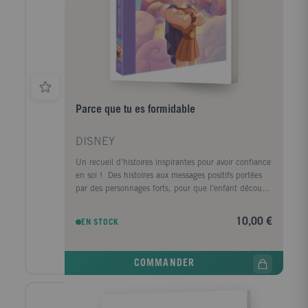
Parce que tu es formidable
DISNEY
Un recueil d’histoires inspirantes pour avoir confiance
en soi ! Des histoires aux messages positifs portées
par des personnages forts, pour que l’enfant découvre
que lui aussi est fantastique. Au début de chaque
histoire, une introduction sur la personnalité du
10,00 €
EN STOCK
héros/de l’héroïne. Une mise en exergue des valeurs
et des actions positives. Des questions à la fin de
chaque histoire pour inciter à la réflexion et ouvrir le
COMMANDER
dialogue. Contient : Hercule : L’histoire du film Le
Roi Lion : Les qualités d’un roi Mulan : Le tournoi
des cours impériales Zootopie : L’histoire du film
Rebelle : Un défi pour Merida Dès 3 ans.