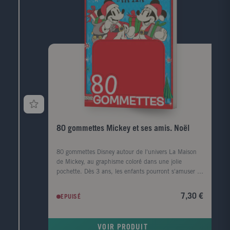
80 gommettes Mickey et ses amis. Noël
80 gommettes Disney autour de l'univers La Maison
de Mickey, au graphisme coloré dans une jolie
pochette. Dès 3 ans, les enfants pourront s'amuser à
imaginer plein d'histoires de Noël avec ces gommettes
thématisées pour l'occasion. Les tailles des
7,30 €
EPUISÉ
gommettes sont particulièrement adaptées aux mains
des petits et peuvent être maniées en toute
simplicité.
VOIR PRODUIT