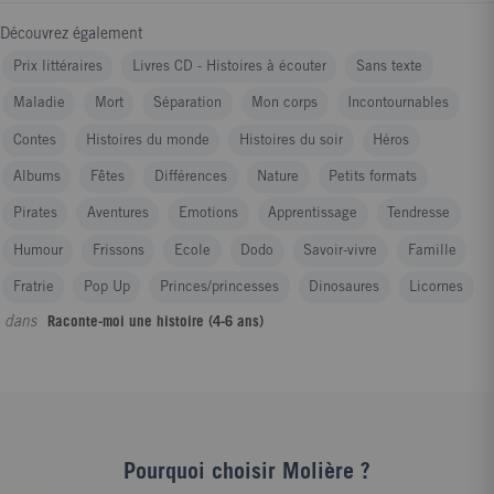
Découvrez également
Prix littéraires
Livres CD - Histoires à écouter
Sans texte
Maladie
Mort
Séparation
Mon corps
Incontournables
Contes
Histoires du monde
Histoires du soir
Héros
Albums
Fêtes
Différences
Nature
Petits formats
Pirates
Aventures
Emotions
Apprentissage
Tendresse
Humour
Frissons
Ecole
Dodo
Savoir-vivre
Famille
Fratrie
Pop Up
Princes/princesses
Dinosaures
Licornes
dans
Raconte-moi une histoire (4-6 ans)
Pourquoi choisir Molière ?