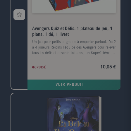
Avengers Quiz et Défis. 1 plateau de jeu, 4
pions, 1 dé, 1 livret
Un jeu pour petits et grands à emporter partout. De 2
à 4 joueurs Rejoins l'équipe des Avengers pour relever
tous les défis et devenir, toi aussi, un Super?Héros !
pour remporter la partie, tu devras répondre aux
questions, faire deviner des personnages ou des
10,05 €
EPUISÉ
actions et dévoiler tes qualités de dessinateur !
VOIR PRODUIT