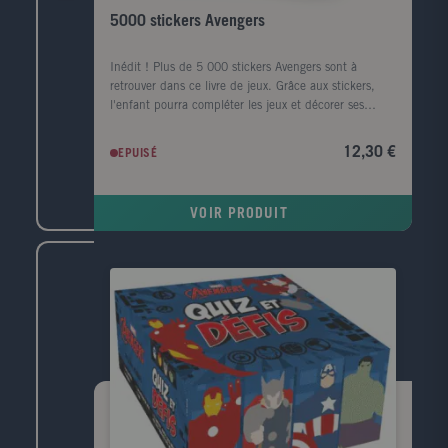
5000 stickers Avengers
Inédit ! Plus de 5 000 stickers Avengers sont à
retrouver dans ce livre de jeux. Grâce aux stickers,
l'enfant pourra compléter les jeux et décorer ses
affaires à l'infini. Un nouveau grand format avec du
fer à dorer sur la couverture.
12,30 €
EPUISÉ
VOIR PRODUIT