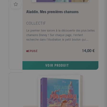
Aladdin. Mes premières chansons
COLLECTIF
Le premier livre sonore à la découverte des plus belles
chansons Disney ! Sur chaque page, l'enfant
recherche dans l'illustration le petit bouton qui
déclenchera la chanson. Une illustration simple et
tendre accompagne chaque chanson mythique de
14,00 €
EPUISÉ
d'Aladdin et invite à découvrir l'univers magique du
film. En écoutant ou en chantant, l'enfant peut
observer les détails de l'image tout en étant
VOIR PRODUIT
autonome. 5 puces sonores, 5 chansons Disney !