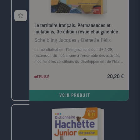
Le territoire français. Permanences et
mutations, 3e édition revue et augmentée
Scheibling Jacques ; Damette Félix
La mondialisation, l'élargissement de l'UE à 28,
l'extension du libéralisme à l'ensemble des activités,
modifient les conditions du développement de l'Etat-
nation qui perd de sa substance au profit de logiques
économiques et politiques supranationales. Nous
20,20 €
EPUISÉ
assistons à un changement d'échelle des problèmes
territoriaux : ils deviennent infra-régionaux et
renvoient à l'Etat et non à l'Europe. Cet ouvrage,
VOIR PRODUIT
entièrement mis à jour, s'adresse aux étudiants en
géographie et en histoire, aux candidats aux concours
de l'enseignement, aux élèves des classes
préparatoires ainsi qu'aux professeurs d'histoire-
géographie.