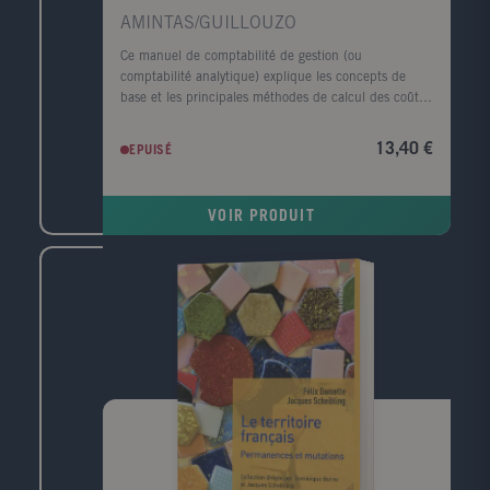
AMINTAS/GUILLOUZO
Ce manuel de comptabilité de gestion (ou
comptabilité analytique) explique les concepts de
base et les principales méthodes de calcul des coûts.
Particulièrement pédagogique, il a été conçu à
l'intention des filières généralistes (sciences
13,40 €
EPUISÉ
économiques et AES, filières LEA, écoles de
commerce, MSG) et des formations intégrant un
enseignement de comptabilité de gestion (IUT, BTS).
VOIR PRODUIT
Il convient également aux étudiants des filières
comptables (DCG, DCSG, MSTCF). Chaque chapitre
comporte une partie de cours, une application
détaillée et des exercices corrigés.