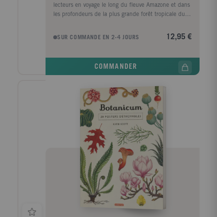
lecteurs en voyage le long du fleuve Amazone et dans
les profondeurs de la plus grande forêt tropicale du
monde. Pars en voyage sur les rives du plus long
fleuve et dans les profondeurs de la plus grande forêt
12,95 €
SUR COMMANDE EN 2-4 JOURS
tropicale du monde. Tourne les pages et soulève les
rabats pour explorer la jungle et découvrir les secrets
de ses animaux et végétaux les plus extraordinaires.
COMMANDER
Rends visite à des habitants de l'Amazonie et
apprends comment aider à protéger cet écosystème
aussi extraordinaire que fragile. dès 6 ans