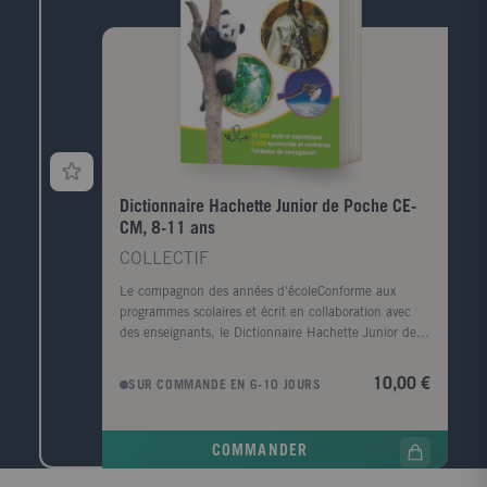
Dictionnaire Hachette Junior de Poche CE-
CM, 8-11 ans
COLLECTIF
Le compagnon des années d'écoleConforme aux
programmes scolaires et écrit en collaboration avec
des enseignants, le Dictionnaire Hachette Junior de
poche guidera les enfants dans leur maîtrise
progressive de la langue française. Un dictionnaire
10,00 €
SUR COMMANDE EN 6-10 JOURS
pour apprendre et comprendre- 25 000 mots et
expressions courantes - des définitions claires et
précises - plus de 30 000 exemples d'emploi en
COMMANDER
contexte - 5 000 synonymes et contraires pour
enrichir son vocabulaire - Des remarques de