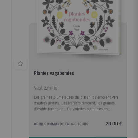
Plantes vagabondes
Vast Emilie
Les graines plumeteuses du pissenlit s'envolent vers
d'autres jardins. Les fraisiers rampent, les graines
d'érable tournoient. De violettes sauteuses en
nénuphars nageurs, en train ou à fourmi, Emilie Vast
nous entraîne dans quatorze voyages végétaux, à la
20,00 €
SUR COMMANDE EN 4-6 JOURS
découverte de la dissémination végétale.