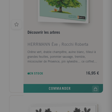
Découvrir les arbres
HERRMANN Ève ; Rocchi Roberta
Chêne vert, érable champêtre, aulne blanc, tilleul à
grandes feuilles, pommier sauvage, tremble,
micocoulier de Provence, pin sylvestre... ce coffret
nous emmène à la découverte de 30 espèces
d'arbres. Il contient : 30 fiches d'identité (30 arbres)
16,95 €
EN STOCK
; 90 cartes classifiées pour s'entraîner à reconnaître
les arbres et à mémoriser leur nom ; 4 cartes
définitions (feuilles caduques, feuilles persistantes,
COMMANDER
etc.) ; 4 planches d'anatomie (l'arbre, la feuille, les
racines, le tronc) ; 1 livret pour mener les activités ; 1
histoire à lire (La Vie de l'arbre).