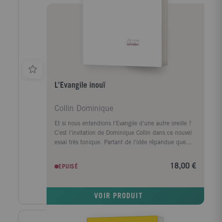
L'Evangile inouï
Collin Dominique
Et si nous entendions l'Evangile d'une autre oreille ?
C'est l'invitation de Dominique Collin dans ce nouvel
essai très tonique. Partant de l'idée répandue que
l'Evangile a passé avec feu la chrétienté, il argue qu'il
est possible d'en entendre l'inouï : "ce que l'oreille
18,00 €
EPUISÉ
n'a pas entendu" (1 Co 2, 9). Quel inouï annonce la
"Bonne Nouvelle" ? Une possibilité d'être Soi au lieu
d'être asservi à son "moi" infantile et régressif. Il y a
VOIR PRODUIT
urgence, dit l'auteur. Dépossédée de son futur, notre
époque est tentée par l'attraction du rien. Nous ne
nous en sortirons pas sans changer notre manière de