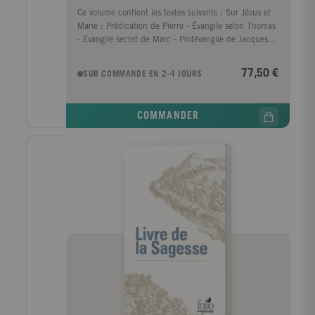
Ce volume contient les textes suivants : Sur Jésus et
Marie : Prédication de Pierre - Évangile selon Thomas
- Évangile secret de Marc - Protévangile de Jacques -
Évangile de l'enfance du Pseudo-Matthieu - Livre de
la nativité de Marie - Dormition de Marie du Pseudo-
77,50 €
SUR COMMANDE EN 2-4 JOURS
Jean - Histoire de l'enfance de Jésus - Vie de Jésus
en arabe - Évangile de Pierre - Questions de
Barthélemy - Livre de la Résurrection de Jésus-Christ
COMMANDER
par l'apôtre Barthélemy - Épîtres des apôtres -
Fragments évangéliques. Visions et révélations :
Ascension d'Isaïe - Apocalypse d'Esdras - Apocalypse
de Sedrach - Visions d'Esdras - Cinquième livre
d'Esdras - Sixième livre d'Esdras - Odes de Salomon -
Apocalypse de Pierre - Apocalypse de Paul - Livre de
la révélation d'Elkasaï. Sur Jean-Baptiste et les
apôtres : Actes d'André - Actes de Jean - Actes de
Pierre - Actes de Paul - Actes de Philippe - Actes de
Thomas - Doctrine de l'apôtre Addaï - Légende de
Simon et Théonoé - Éloge de Jean-Baptiste -
Correspondance de Paul et de Sénèque. Édition
publiée sous la direction de François Bovon et de
Pierre Geoltrain, traduit de différentes langues par
Daniel A. Bertrand, Rita Beyers, Anne Boud'hors,