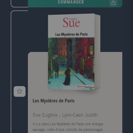
COMMANDER
amour de jeunesse, une femme libre qu'il a tant
aimée autrefois. Aujourd'hui, elle ne se soucie pas de
ce diagnostic, et elle l'entraîne dans le drame de sa
propre vie, une histoire emblématique de notre
temps, remplie d'abus de pouvoir et de trahisons.
Jens Christian Grøndahl écrit une partition subtile où
au milieu des souvenirs sont exposées les
problématiques les plus actuelles - qui vont de la
maladie à l'égarement politique, du fossé entre les
générations aux violences faites aux femmes. Une fois
encore, Jens Christian Grøndahl nous éblouit par sa
capacité à saisir l'esprit du temps et à montrer
comment l'on peut choisir de se relever après avoir
subi une chute et faire le choix de la vie.
Les Mystères de Paris
Sue Eugène ; Lyon-Caen Judith
Il y a dans Les Mystères de Paris une énergie
sauvage: celle d'une cohorte de personnages