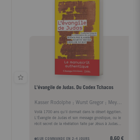
penser. Car l'Evangile est cette parole qui n'a pas
pour fonction de résoudre des problèmes, mais de
donner l'envie de penser différemment. Face au
chaos qui vient, reste à entendre l'inouï du "bon
sens" ouvert par l'Evangile. Bon sens de penser à
l'Autre. Bon sens de vivre une conversion à la joie.
Bon sens de tendre l'oreille à l'Evangile inouï.
L'évangile de Judas. Du Codex Tchacos
Kasser Rodolphe ; Wurst Gregor ; Meyer Marvin ; Ga
Voilà 1700 ans qu'il dormait dans le désert égyptien.
L'Évangile de Judas et son message gnostique, ou le
récit secret de la révélation faite par Jésus à Judas
l'Iscariote, remet en question les origines même de la
religion chrétienne : Judas ne serait pas le traître
8,60 €
SUR COMMANDE EN 2-4 JOURS