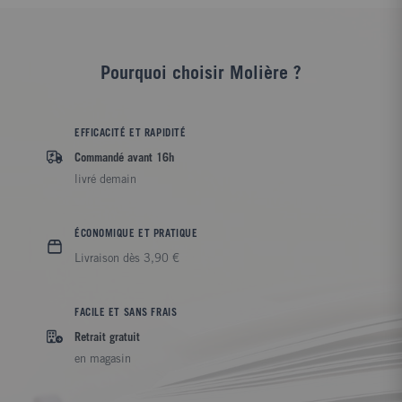
institutionnel, ces textes ouvrent un espace à l'imagination. Ils
se développent en quelque sorte dans les interstices des livres
canoniques. Ils comblent des vides, inscrivent une parole dans
Pourquoi choisir Molière ?
les silences, donnent une voix aux personnages muets, un nom
et un visage à ceux qui n'étaient que des ombres. Comme toute
littérature, ils rusent avec le discours clos.
EFFICACITÉ ET RAPIDITÉ
Commandé avant 16h
livré demain
ÉCONOMIQUE ET PRATIQUE
Livraison dès 3,90 €
FACILE ET SANS FRAIS
Retrait gratuit
en magasin