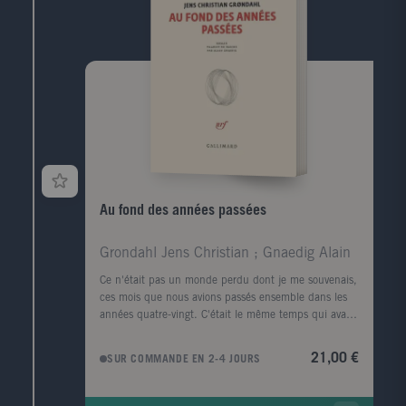
Au fond des années passées
Grondahl Jens Christian ; Gnaedig Alain
Ce n'était pas un monde perdu dont je me souvenais,
ces mois que nous avions passés ensemble dans les
années quatre-vingt. C'était le même temps qui avait
continué sa course, et avait fini par nous rattraper."
De prime abord, la vie du narrateur semble terminée.
21,00 €
SUR COMMANDE EN 2-4 JOURS
Le diagnostic de maladie de Parkinson a d'abord été
posé, puis sa femme l'a quitté. Mais un jour, au
milieu d'un parc de Copenhague, il croise Anna, son