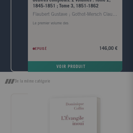
Oeuvres complètes. 2 volumes : Tome 2,
Caen.
1845-1851 ; Tome 3, 1851-1862
Flaubert Gustave ; Gothot-Mersch Claudine
Le premier volume des
146,00 €
EPUISÉ
VOIR PRODUIT
De la même catégorie