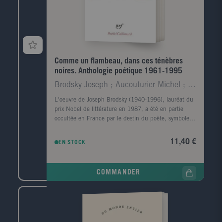
Comme un flambeau, dans ces ténèbres
noires. Anthologie poétique 1961-1995
Brodsky Joseph ; Aucouturier Michel ; Bordier Jean
L'oeuvre de Joseph Brodsky (1940-1996), lauréat du
prix Nobel de littérature en 1987, a été en partie
occultée en France par le destin du poète, symbole
de la dissidence du régime soviétique. Pour rendre
compte de sa poésie d'une extraordinaire virtuosité
11,40 €
EN STOCK
formelle, liant l'intime à l'épique, au mythologique, et
à de constantes préoccupations métaphysiques,
André Markowicz a composé un volume qui réunit les
COMMANDER
poèmes publiés dans la collection "Du monde entier"
en 1987 et 1993, replacés ici dans leur ordre
chronologique, auxquels s'ajoute une sélection de
poèmes inédits en français.