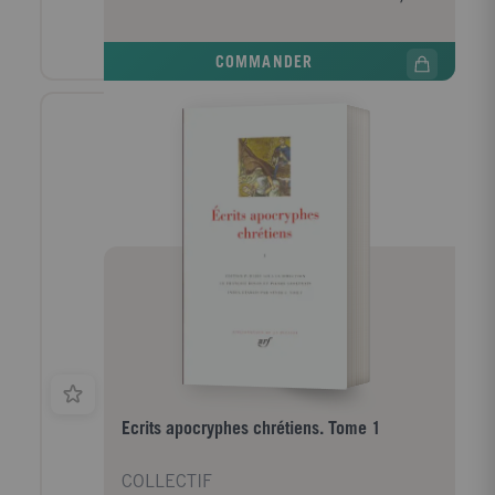
cupide que l'on croit mais l'apôtre par excellence,
celui que Jésus choisit pour le livrer. Ce codex,
découvert en 2001, est la plus spectaculaire
COMMANDER
révélation archéologique depuis les Rouleaux de la
mer Morte (1947). Il est ici accompagné de
commentaires qui le resituent dans le contexte du
christianisme naissant, à l'heure où l'Église, traversée
par de multiples controverses, est en butte aux
hérésies.
Ecrits apocryphes chrétiens. Tome 1
COLLECTIF