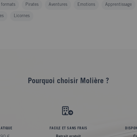
s formats
Pirates
Aventures
Emotions
Apprentissage
es
Licornes
Pourquoi choisir Molière ?
RATIQUE
FACILE ET SANS FRAIS
DISPON
,90 €
Retrait gratuit
C