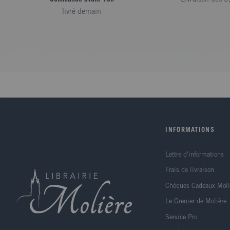
livré demain
INFORMATIONS
Lettre d'informations
Frais de livraison
Chèques Cadeaux Moli
Le Grenier de Molière
Service Pro