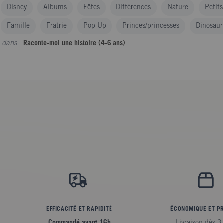
Disney
Albums
Fêtes
Différences
Nature
Petit
Famille
Fratrie
Pop Up
Princes/princesses
Dinosaur
dans
Raconte-moi une histoire (4-6 ans)
EFFICACITÉ ET RAPIDITÉ
ÉCONOMIQUE ET P
Commandé avant 16h
Livraison dès 3