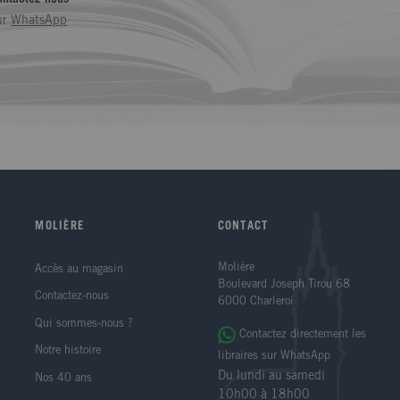
ur
WhatsApp
MOLIÈRE
CONTACT
Molière
Accès au magasin
Boulevard Joseph Tirou 68
Contactez-nous
6000 Charleroi
Qui sommes-nous ?
Contactez directement les
Notre histoire
libraires sur WhatsApp
Du lundi au samedi
Nos 40 ans
10h00 à 18h00