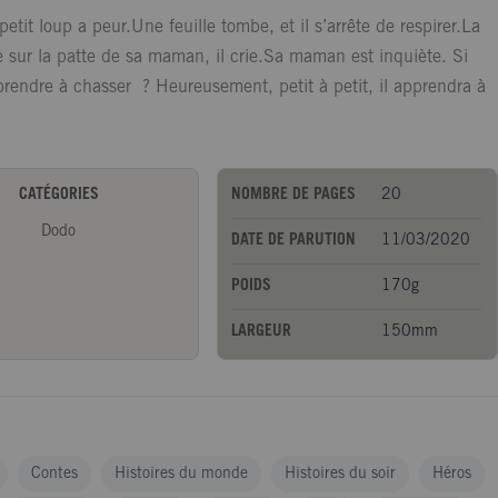
petit loup a peur.Une feuille tombe, et il s’arrête de respirer.La
e sur la patte de sa maman, il crie.Sa maman est inquiète. Si
prendre à chasser ? Heureusement, petit à petit, il apprendra à
CATÉGORIES
NOMBRE DE PAGES
20
Dodo
DATE DE PARUTION
11/03/2020
POIDS
170g
LARGEUR
150mm
Contes
Histoires du monde
Histoires du soir
Héros