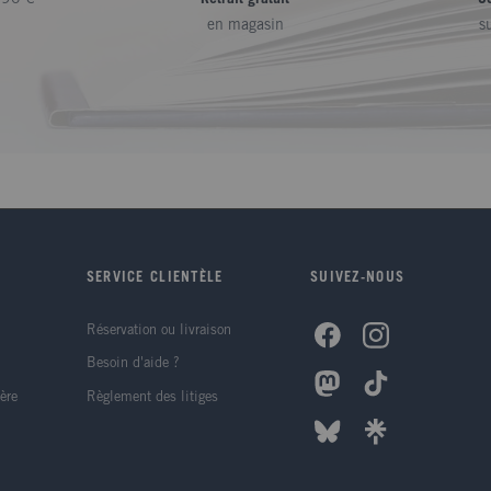
en magasin
s
SERVICE CLIENTÈLE
SUIVEZ-NOUS
Réservation ou livraison
Besoin d'aide ?
ère
Règlement des litiges