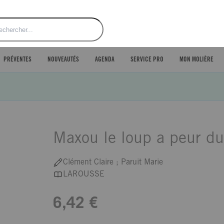
ercher
PRÉVENTES
NOUVEAUTÉS
AGENDA
SERVICE PRO
MON MOLIÈRE
Maxou le loup a peur du
Clément Claire ; Paruit Marie
LAROUSSE
6,42 €