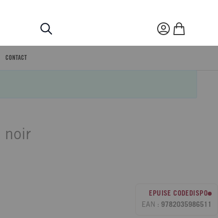
Rechercher
Mon compte
Mon panier
CONTACT
 noir
EPUISE CODEDISPO
EAN :
9782035986511