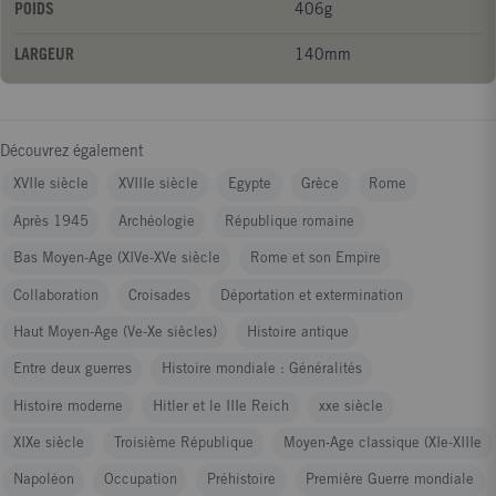
POIDS
406g
d'interprétations scientifiques et médicales déroutantes, à
l'image des maladies issues du péché ou des saignées. Tantôt
LARGEUR
140mm
avant-gardiste, tantôt décadent, découvrez ce surprenant Moyen
Age !
Découvrez également
XVIIe siècle
XVIIIe siècle
Egypte
Grèce
Rome
Après 1945
Archéologie
République romaine
Bas Moyen-Age (XIVe-XVe siècle
Rome et son Empire
Collaboration
Croisades
Déportation et extermination
Haut Moyen-Age (Ve-Xe siècles)
Histoire antique
Entre deux guerres
Histoire mondiale : Généralités
Histoire moderne
Hitler et le IIIe Reich
xxe siècle
XIXe siècle
Troisième République
Moyen-Age classique (XIe-XIIIe
Napoléon
Occupation
Préhistoire
Première Guerre mondiale