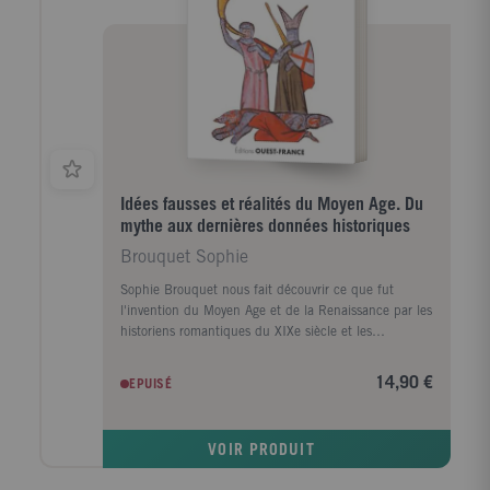
envers des sexualités non conformes. Le deuxième est
celui de la méfiance envers l'étranger. Le troisième, la
réputation, offre un spectre plus large autour des
notions d'infamie, d'impureté et de comportements
moralement condamnables. Tous aboutissent à la
mise en place d'un processus répressif en trois
phases : stigmatisation, ségrégation et enfin
exclusion.
Idées fausses et réalités du Moyen Age. Du
mythe aux dernières données historiques
Brouquet Sophie
Sophie Brouquet nous fait découvrir ce que fut
l'invention du Moyen Age et de la Renaissance par les
historiens romantiques du XIXe siècle et les
motivations politiques qui en étaient parfois à
l'origine. Elle nous emmène revisiter certaines de nos
14,90 €
EPUISÉ
croyances sur le Moyen Age : le roi Arthur a-t-il
vraiment existé ? Quel est le symbole de l'affaire du
vase de Soissons ? Quelle fut la véritable bataille de
VOIR PRODUIT
Roncevaux ? Les aventures de Ragnar Lodbrok : les
Vikings furent-ils une calamité ? L'élection d'Hugues