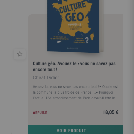
Culture géo. Avouez-le : vous ne savez pas
encore tout !
Chirat Didier
Avouez-le, vous ne savez pas encore tout !• Quelle est
la commune la plus froide de France ...• Pourquoi
l’actuel 16e arrondissement de Paris devait-il être le
13e ...• Quel fromage est né de la fraude fiscale ...•
Pourquoi peut-on aller au lido dans le Languedoc-
18,05 €
EPUISÉ
Roussillon ...• Quel grand vignoble bordelais a été
gagné sur les eaux ...• Pourquoi avoir choisi Kourou
comme base de lancement spatial ...Dans cet
VOIR PRODUIT
ouvrage, Didier Chirat nous raconte la géographie