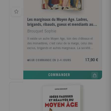
Les marginaux du Moyen Age. Ladres,
brigands, ribauds, gueux et mendiants au
Moyen Age
Brouquet Sophie
II existe un autre Moyen Age, loin des châteaux et
des monastères, c'est celui de la marge, celui des
exclus, brigands et autres marginaux. La société
médiévale n'est pas seulement partagée entre le
clergé, les nobles et les paysans. Des pans entiers de
17,90 €
SUR COMMANDE EN 2-4 JOURS
la population sont exclus de la communauté
souhaitée par l'Eglise et les autorités civiles. Cet
ouvrage a pour but d'approcher ces laissés-pour-
COMMANDER
compte de l'Histoire, méconnus et diffamés qui
n'apparaissent la plupart du temps que dans les
documents ou les images provenant des cercles du
pouvoir et de la répression. Trois grands critères
posent les fondements de l'exclusion : les difformités
corporelles, l'errance et la mauvaise réputation. Le
premier naît de la peur à l'égard des corps déformés
par la maladie ou la folie, ainsi que la suspicion