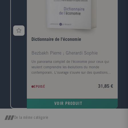
Dictionnaire de l'économie
Bezbakh Pierre ; Gherardi Sophie
Un panorama complet de l'économie pour ceux qui
veulent comprendre les évolutions du monde
contemporain. L'ouvrage s'ouvre sur des questions
d'actualité: L'immigration est-elle une bonne chose
pour l'économie ? Le chômage va-t-il baisser ? Quel
31,85 €
EPUISÉ
impact économique a le réchauffement climatique ? ?
Viennent ensuite Les temps forts qui retracent les
grandes étapes de l'histoire économique depuis
VOIR PRODUIT
l'esclavage antique jusqu'à la crise financière
actuelle?Enfin, la troisième partie est consacrée au
dictionnaire: plus de 700 entrées sur les concepts,
De la même catégorie
les personnalités, les grandes problématiques et les
grandes puissances économiques.