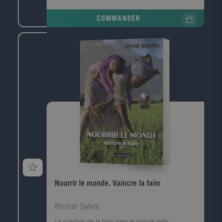
présentée par une petite introduction. Les 2/3 des
chansons concernent la période de 1945 à nos jours,
COMMANDER
avec en moyenne 4 chansons par année. Un index
général des chansons complète l'ouvrage. 16 pages
supplémentaires couvrent la période 1996-1999, avec
une dizaine de nouvelles chansons (Zazie, Garou,
Brigitte Fontaine, etc.) Public: Public familial pour
retrouver ensemble les grands succès de plusieurs
générations
Nourrir le monde. Vaincre la faim
Brunel Sylvie
La question de la faim dans le monde reste