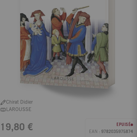
Chirat Didier
LAROUSSE
EPUISÉ
19,80 €
EAN :
9782035975874