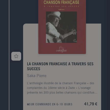
LA CHANSON FRANCAISE A TRAVERS SES
SUCCES
Saka Pierre
L'anthologie illustrée de la chanson Française « des
complaintes du 16ème siècle à Zazie » L'ouvrage
présente les 300 plus belles chansons qui constituent
le patrimoine chanté de la France. Chaque partie
comporte une introduction puis une vingtaine de
41,79 €
SUR COMMANDE EN 6-10 JOURS
chansons classées chronologiquement, chacune étant