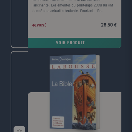
lancinante. Les émeutes du printemps 2008 lui ont
donné une actualité brûlante. Pourtant, dès
l'automne de la même année, le retour des bonnes
récoltes et la crise financière des pays riches faisaient
28,50 €
EPUISÉ
de nouveau passer au second plan le scandale de la
faim. Ce n'est en effet que lorsque le monde craint
de manquer de nourriture qu'il se préoccupe de la
VOIR PRODUIT
production alimentaire. Que les récoltes soient
bonnes, et les préoccupations quotidiennes
reprennent le dessus: faire rouler les voitures (
agrocarburants ), produire en masse pour l'industrie
agroalimentaire ( OGM ), se débarrasser des
excédents qui font chuter les prix en les bradant sur
les marchés mondiaux... La faim silencieuse, celle
des pauvres, est de nouveau oubliée. Dans les
situations de guerre, ce sont les mouvements
caritatifs qui prennent en charge les affamés. Dans
les situations de paix, rares sont ceux qui se
préoccupent des malnutris. Pire encore: la nouvelle
religion du développement durable, en mettant
l'accent sur l'idée que les ressources sont limitées,
légitime l'indifférence à leur égard. Comme s'il fallait
de toute façon des régulateurs pour alléger une