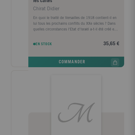
les cartes
Chirat Didier
En quoi le traité de Versailles de 1918 contient-il en
lui tous les prochains conflits du XXe siècles ? Dans
quelles circonstances l'Etat d'Israël a-t-il été créé en
1948 ? Comment expliquer l'arrivée d'Hitler au
pouvoir en 1933 ? Quand Al-Quaida et les autres
35,65 €
EN STOCK
réseaux terroristes sont-ils nés ? Comment les
frontières de l'Europe de l'Est se sont-elles dessinées
en 1989, à la chute du mur de Berlin ? La crise des
COMMANDER
missiles de 1962, la guerre froide, les
décolonisations... autant d'évènements qui ont
modifié le visage du monde et modelé un siècle de
guerres, mais aussi de grandes avances médicales et
techniques, de révolutions politiques et de progrès
majeurs. Chaque événement est ici replacé dans le
contexte historique et géopolitique précis, permettant
de comprendre comment le monde d'aujourd'hui
s'est constitué, ses frontières actuelles, et les grands
enjeux qui l'animent.