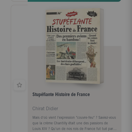
française au gré d’anecdotes insolites et truculentes.
Composé de 300 récits et d’une quinzaine de cartes,
ce livre parcourt toutes les régions françaises, pour
nous expliquer les liens entre la géographie et
l’histoire, le patrimoine, les arts culinaires et la
langue.Des Hauts-de-France à la Bretagne, des terres
méditerranéennes à la France ultramarine, un
ouvrage pour faire le tour de France, s’émerveiller des
curiosités de notre beau pays et parfaire sa culture
générale !
Stupéfiante Histoire de France
Chirat Didier
Mais d'où vient l'expression "couvre-feu" ? Saviez-vous
que la crème Chantilly était une des passions de
Louis XIV ? Qu'un de nos rois de France fut tué par