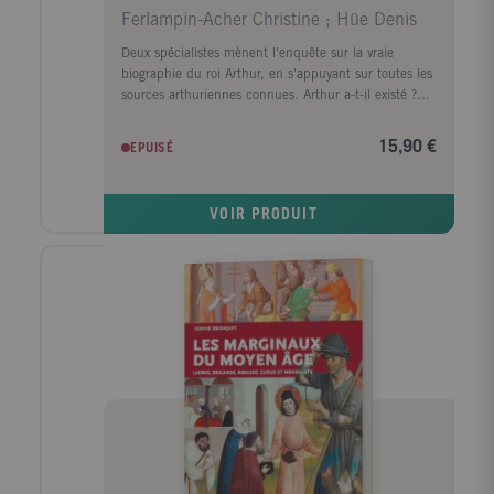
Ferlampin-Acher Christine ; Hüe Denis
Deux spécialistes mènent l'enquête sur la vraie
biographie du roi Arthur, en s'appuyant sur toutes les
sources arthuriennes connues. Arthur a-t-il existé ?
Même si sa réalité historique fait débat, ce roi est
avant tout une figure légendaire portée par une
15,90 €
EPUISÉ
tradition littéraire ancienne. Après une introduction
mettant au clair l'état des diverses sources
concernant Arthur et faisant rapidement le point sur
VOIR PRODUIT
les études arthuriennes, les deux chercheurs
développent chronologiquement les grandes étapes
de la vie d'Arthur, en précisant les traditions
divergentes. Outre la biographie d'Arthur (de sa
naissance par l'entremise de Merlin à sa mort ou
plutôt son départ pour Avalon), ils s'intéressent
également à ses rapports avec Merlin, avec Guenièvre,
au Graal.