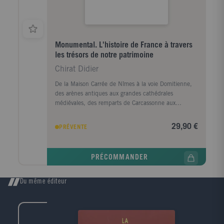
Monumental. L'histoire de France à travers
les trésors de notre patrimoine
Chirat Didier
De la Maison Carrée de Nîmes à la voie Domitienne,
des arènes antiques aux grandes cathédrales
médiévales, des remparts de Carcassonne aux
citadelles de Vauban, le patrimoine français déploie
une richesse et une diversité exceptionnelles. Il est
29,90 €
PRÉVENTE
surtout le témoin de siècles d'histoire, de guerres, de
révolutions et de savoir-faire, que ce livre se propose
de raconter à travers cinquante lieux mythiques.
PRÉCOMMANDER
Chaque chapitre fait revivre, grâce à des anecdotes et
des éclairages thématiques, l'architecture, la fonction
et l'incroyable destin de ces majestueux édifices,
Du même éditeur
qu'ils soient religieux, militaires, civils ou industriels.
À la fois promenade curieuse et panorama historique,
cet ouvrage invite à regarder et découvrir autrement le
patrimoine français.