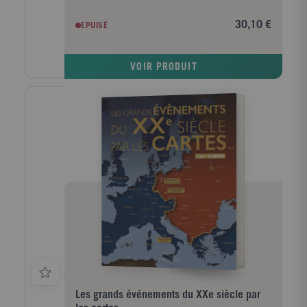
un cochon ? Que les poubelles firent leur apparition
sous Haussmann ? Chaque grand évènement a été
30,10 €
EPUISÉ
précédé ou suivi d'un fait, d'une anecdote farfelue,
insolite, curieuse, qui pourtant en dit long sur la
grande histoire. Ce sont ces petites histoires que ce
VOIR PRODUIT
livre raconte avec truculence et autant d'humour,
faisant ainsi la chronique enjouée de nos croyances,
coutumes et traditions les plus étonnantes !
Les grands événements du XXe siècle par