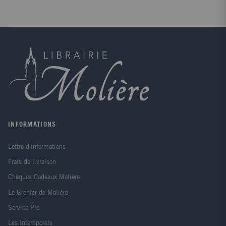
Capet fut-elle un hasard de l'histoire de France ? Les
croisades furent-elles le fruit d'un Moyen Age
fanatique ? Les serfs étaient-ils condamnés à travailler
? Elle nous raconte aussi les mythes de l'amour
courtois, la réalité des Chevaliers et des tournois, la
sexualité et la morale du monde médiéval, l'invention
du moine paillard, les fantasmes sur les prisons, les
cachots, les culs de basse-fosse, et la chasse aux
sorcières...
INFORMATIONS
Lettre d'informations
Frais de livraison
Chèques Cadeaux Molière
Le Grenier de Molière
Service Pro
Les Intemporels