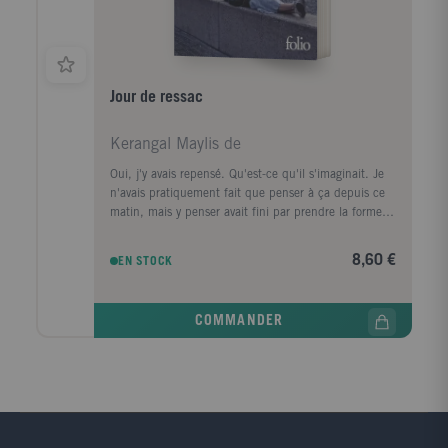
Jour de ressac
Kerangal Maylis de
Oui, j'y avais repensé. Qu'est-ce qu'il s'imaginait. Je
n'avais pratiquement fait que penser à ça depuis ce
matin, mais y penser avait fini par prendre la forme
d'une ville, d'un premier amour, la forme d'un porte-
conteneurs." Le corps d'un homme est retrouvé au
8,60 €
EN STOCK
pied de la digue Nord du Havre, avec, dans sa
poche, griffonné sur un ticket de cinéma, un numéro
de téléphone, celui de la narratrice. Convoquée par la
COMMANDER
police, elle prend le train pour Le Havre, ville de son
enfance, de sa jeunesse, qu'elle a quittée il y a
longtemps. Durant ce jour de retour, cherchant à
comprendre ce qui la lie à ce mort dont elle ignore
tout, elle va exhumer ses souvenirs mais aussi la
mémoire de cette ville traumatisée par la guerre, ce
qui a disparu, ce qui a survécu, et raviver les vestiges