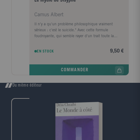
Le mythe de Sisyphe
Camus Albert
Il n'y a qu'un problème philosophique vraiment
sérieux : c'est le suicide." Avec cette formule
foudroyante, qui semble rayer d'un trait toute la
philosophie, un jeune homme de moins de trente ans
commence son analyse de sa sensibilité absurde. Il
9,50 €
EN STOCK
décrit le "mal de l'esprit" dont souffre l'époque
actuelle : "L'absurde naît de la confrontation de
l'appel humain avec le silence déraisonnable du
COMMANDER
monde."
Du même éditeur