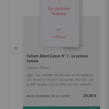
de ce qui fera la personnalité de Camus, sa
sensibilité, la genèse de sa pensée, les raisons de son
engagement. Pourquoi, toute sa vie, il aura voulu
parler au nom de ceux à qui la parole est refusée.
Cahiers Albert Camus N° 7 : Le premier
homme
Camus Albert
Alger. Une charrette cahotée dans la nuit transporte
une femme sur le point d'accoucher. Plus tard, naît
le petit Jacques, celui-là même que l'on retrouve dès
le second chapitre, à 40 ans. Devant la tombe de son
père, visitée pour la première fois, il prend soudain
24,00 €
SUR COMMANDE EN 2-4 JOURS
conscience de l'existence de cet inconnu. Dans le
bateau qui l'emporte vers sa mère à Alger, commence
la brutale remontée dans cette enfance dont il n'a