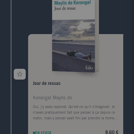
canadiennes, les années à l'Ile d'Yeu, les amis et les
rencontres (François Mitterrand, Lucien Bodard...),
les paysages, les livres et les femmes de sa vie.
Jour de ressac
Kerangal Maylis de
Oui, j'y avais repensé. Qu'est-ce qu'il s'imaginait. Je
n'avais pratiquement fait que penser à ça depuis ce
matin, mais y penser avait fini par prendre la forme
d'une ville, d'un premier amour, la forme d'un porte-
conteneurs." Le corps d'un homme est retrouvé au
8,60 €
EN STOCK