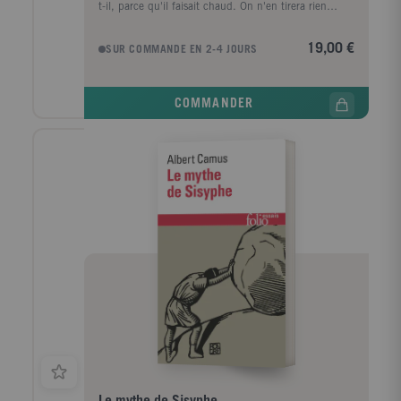
t-il, parce qu'il faisait chaud. On n'en tirera rien
d'autre. Rien ne le fera plus réagir : ni l'annonce de
sa condamnation, ni la mort de sa mère, ni les
19,00 €
SUR COMMANDE EN 2-4 JOURS
paroles du prêtre avant la fin. Comme si, sur cette
plage, il avait soudain eu la révélation de l'universelle
équivalence du tout et du rien. La conscience de
COMMANDER
n'être sur la terre qu'en sursis, d'une mort qui, quoi
qu'il arrive, arrivera, sans espoir de salut. Et comment
être autre chose qu'indifférent à tout après ça ?
Étranger sur la terre, étranger à lui-même, Meursault
le bien nommé pose les questions qui deviendront un
leitmotiv dans l'oeuvre de Camus. De La Peste à La
Chute, mais aussi dans ses pièces et dans ses essais,
celui qui allait devenir Prix Nobel de littérature en
1957 ne cessera de s'interroger sur le sens de
l'existence. Sa mort violente en 1960 contribua
quelque peu à rendre mythique ce maître à penser
de toute une génération. --Karla Manuele