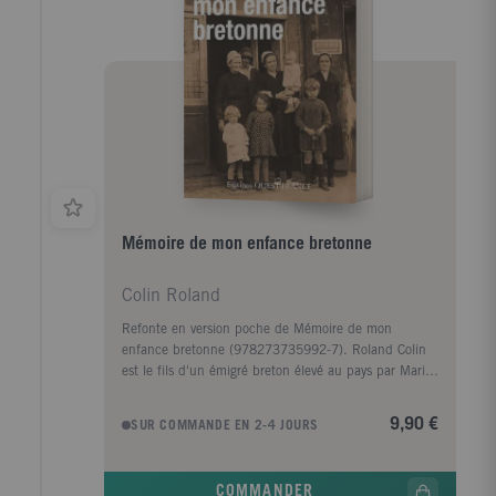
Mémoire de mon enfance bretonne
Colin Roland
Refonte en version poche de Mémoire de mon
enfance bretonne (978273735992-7). Roland Colin
est le fils d'un émigré breton élevé au pays par Marig
ar Rouz, son étonnante grand-mère qui a vécu trois
guerres (1870, 1914-1918, 1939- 1945), découvert
9,90 €
SUR COMMANDE EN 2-4 JOURS
Buffalo Bill et ses Indiens à Brest en 1889, et est
morte à presque 90 ans. Près d'elle, son petit-fils
reçoit le précieux viatique de la langue et de la
COMMANDER