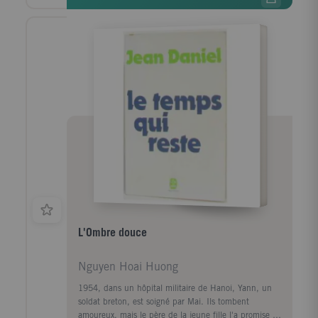
culture des racines. Pour le jeune adolescent, la
guerre en Bretagne est une bouleversante épreuve,
tempérée par la magie de la vie du terroir. A la
Libération, Roland Colin monte à Paris, en quête
d'un engagement social et professionnel dans un
monde à rebâtir. Il entre à l'Ecole de la France
d'Outremer où Senghor est son professeur. Négritude
et Celtitude se comprennent alors comme alliance
entre les identités et les solidarités nouvelles à
construire. Ce livre est l'histoire d'un parcours fertile
en expériences rejoignant les problèmes les plus vifs
du temps présent.
L'Ombre douce
Nguyen Hoai Huong
1954, dans un hôpital militaire de Hanoi, Yann, un
soldat breton, est soigné par Mai. Ils tombent
amoureux, mais le père de la jeune fille l'a promise à