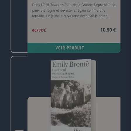
Dans l'East Texas profond de la Grande Dépression, la
pauvreté règne et dévaste la région comme une
tornade. Le jeune Harry Crane découvre le corps
mutilé d'une femme noire sur le bord de la rivière
Sabine. Il est convaincu que le meurtre est l'oeuvre
10,50 €
EPUISÉ
de l'Homme-chèvre, un monstre de légende. Le
nombre de victimes s'alourdit, un homme est lynché
et le père de Harry, l'homme de loi local, enquête.
VOIR PRODUIT