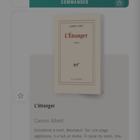
COMMANDER
jamais guéri. Les souvenirs de l'école, de la rue et de
la famille jaillissent, faits de soleil et d'ombre. Mais à
l'ombre et à la misère, il découvre qu'il a répondu,
toujours, par une "ardeur affamée", une "folie de
vivre" indéfectibles malgré ce père qui lui a manqué.
Le Premier homme est le roman auquel travaillait
Camus au moment de mourir. Les nombreuses notes
en bas de page, hésitations ou rajouts de l'écrivain
retrouvés dans son manuscrit sont un émouvant
témoignage de l'oeuvre en cours. Une oeuvre
ambitieuse, aux accents autobiographiques évidents,
dans laquelle Camus a cherché à dire ses "raisons de
vivre, de vieillir et de mourir sans révolte". Laure
Anciel
L'étranger
Camus Albert
Condamné à mort, Meursault. Sur une plage
algérienne, il a tué un Arabe. À cause du soleil, dira-