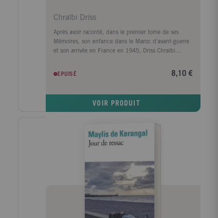
Chraïbi Driss
Après avoir raconté, dans le premier tome de ses
Mémoires, son enfance dans le Maroc d'avant-guerre
et son arrivée en France en 1945, Driss Chraïbi
reprend le fil de son récit autobiographique. Au
début des années 50, il découvre une autre planète,
8,10 €
EPUISÉ
l'Alsace, et s'y installe avec sa femme dans une sorte
d'ermitage amoureux voué à l'écriture. Puis ses
premiers succès d'écrivain le ramènent à Paris et la
VOIR PRODUIT
communauté maghrébine trouve en lui l'une de ses
premières voix dans le milieu littéraire. Défilent
ensuite les années France Culture, les années
canadiennes, les années à l'Ile d'Yeu, les amis et les
rencontres (François Mitterrand, Lucien Bodard...),
les paysages, les livres et les femmes de sa vie.