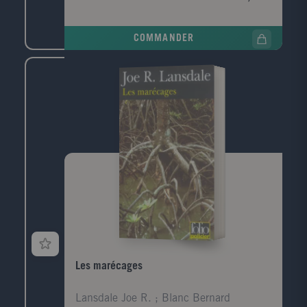
pied de la digue Nord du Havre, avec, dans sa
poche, griffonné sur un ticket de cinéma, un numéro
de téléphone, celui de la narratrice. Convoquée par la
COMMANDER
police, elle prend le train pour Le Havre, ville de son
enfance, de sa jeunesse, qu'elle a quittée il y a
longtemps. Durant ce jour de retour, cherchant à
comprendre ce qui la lie à ce mort dont elle ignore
tout, elle va exhumer ses souvenirs mais aussi la
mémoire de cette ville traumatisée par la guerre, ce
qui a disparu, ce qui a survécu, et raviver les vestiges
d'un amour adolescent.
Les marécages
Lansdale Joe R. ; Blanc Bernard