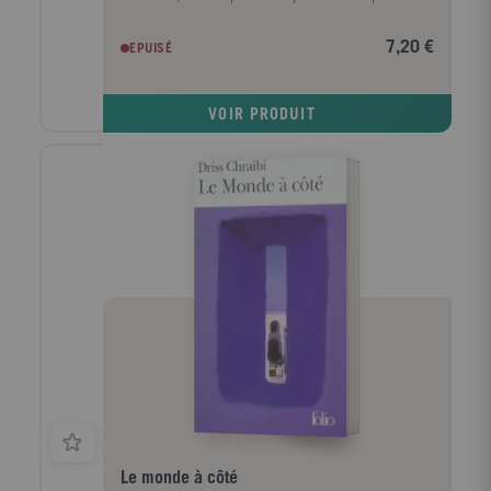
un autre. Elle s'insurge, elle est bannie de la
famille... Ils se marient en toute hâte, avant que
7,20 €
EPUISÉ
Yann rejoigne la cuvette de Diên Biên Phu. Après la
défaite de l'armée française, Yann est emmené dans
un camp d'internement. Dans une langue poétique,
VOIR PRODUIT
avec grâce et pudeur, Hoai Huong Nguyen peint le
Vietnam d'hier et un amour qui affronte la violence
d'une guerre. L'histoire bouleversante de Mai et de
Yann laisse percer la lumière des humbles héros qui
croient à la liberté et à l'absolu malgré les vicissitudes
de l'Histoire. Tout est là : l'Histoire, l'histoire, la
manière de les faire s'imbriquer, la netteté de
l'écriture, la volonté de trouver une parole adéquate à
la tragédie, la complexité des psychologies... "Un
instant de littérature pure." Yann Moix, Le Figaro
littéraire.
Le monde à côté