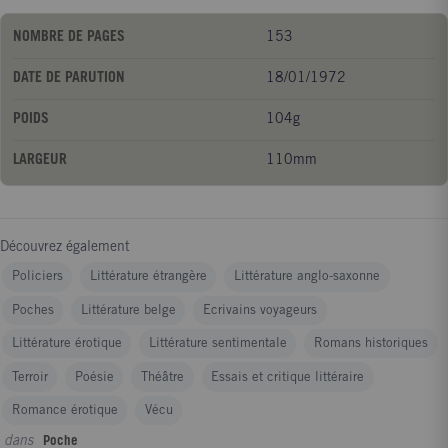
signe notamment «L'étranger» (1942) et «La Peste» (1947), et
NOMBRE DE PAGES
153
reçoit le prix Nobel de littérature en 1957. Il meurt en 1960
dans un accident de voiture.
DATE DE PARUTION
18/01/1972
POIDS
104g
LARGEUR
110mm
Découvrez également
Policiers
Littérature étrangère
Littérature anglo-saxonne
Poches
Littérature belge
Ecrivains voyageurs
Littérature érotique
Littérature sentimentale
Romans historiques
Terroir
Poésie
Théâtre
Essais et critique littéraire
Romance érotique
Vécu
dans
Poche