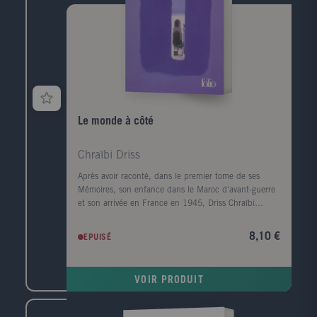
Le monde à côté
Chraïbi Driss
Après avoir raconté, dans le premier tome de ses
Mémoires, son enfance dans le Maroc d'avant-guerre
et son arrivée en France en 1945, Driss Chraïbi
reprend le fil de son récit autobiographique. Au
début des années 50, il découvre une autre planète,
8,10 €
EPUISÉ
l'Alsace, et s'y installe avec sa femme dans une sorte
d'ermitage amoureux voué à l'écriture. Puis ses
premiers succès d'écrivain le ramènent à Paris et la
VOIR PRODUIT
communauté maghrébine trouve en lui l'une de ses
premières voix dans le milieu littéraire. Défilent
ensuite les années France Culture, les années