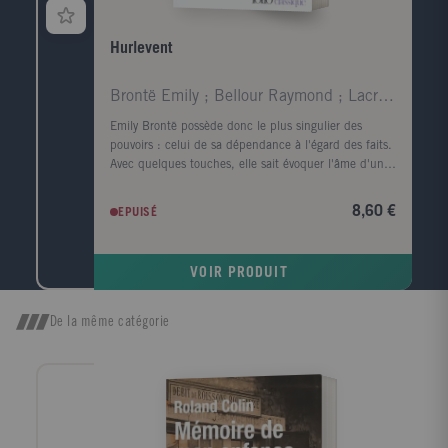
Hurlevent
Brontë Emily ; Bellour Raymond ; Lacretelle Jacque
Emily Brontë possède donc le plus singulier des
pouvoirs : celui de sa dépendance à l'égard des faits.
Avec quelques touches, elle sait évoquer l'âme d'un
visage et rendre le corps superflu ; en parlant de la
lande, elle fait souffler le vent et gronder le tonnerre.
8,60 €
EPUISÉ
Virginia Woolf. Quand, parmi tous les arbres, je
cherche celui dont la forme s'harmonise le mieux
avec le cadre du roman tragique d'Emily Brontë, c'est
VOIR PRODUIT
l'image d'un vieux robinier tortueux qui me vient à
l'esprit, d'un vieux robinier tordu par le vent qui
souffle toujours dans la même direction ; l'écorce est
De la même catégorie
noire, le tronc est creux et, dans ce creux, la pluie a
formé une petite flaque où baignent quelques feuilles
mortes. John Cowper Powys