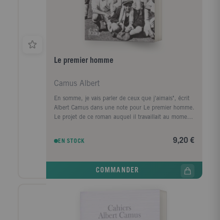
Le premier homme
Camus Albert
En somme, je vais parler de ceux que j'aimais", écrit
Albert Camus dans une note pour Le premier homme.
Le projet de ce roman auquel il travaillait au moment
de sa mort était ambitieux. Il avait dit un jour que les
écrivains "gardent l'espoir de retrouver les secrets
9,20 €
EN STOCK
d'un art universel qui, à force d'humilité et de
maîtrise, ressusciterait enfin les personnages dans
leur chair et dans leur durée". Il avait jeté les bases
COMMANDER
de ce qui serait le récit de l'enfance de son "premier
homme". Cette rédaction initiale a un caractère
autobiographique qui aurait sûrement disparu dans la
version définitive du roman. Mais c'est justement ce
côté autobiographique qui est précieux aujourd'hui.
Après avoir lu ces pages, on voit apparaître les racines