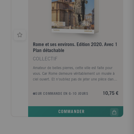
Rome et ses environs. Edition 2020. Avec 1
Plan détachable
COLLECTIF
Amateur de belles pierres, cette ville est faite pour
vous. Car Rome demeure véritablement un musée à
ciel ouvert. Et n'oubliez pas de jeter une pièce dans
la fontaine de Trevi pour être sûr de revenir dans la
Cité Eternelle... Dans ce guide, remis à jour chaque
10,75 €
SUR COMMANDE EN 6-10 JOURS
année par notre équipe : Tous nos coups de coeur
illustrés : des suggestions de programmes et toutes
les infos pour organiser votre séjour ; des visites, des
COMMANDER
activités et des centaines d'adresses au meilleur
rapport qualité/prix vérifiées sur le terrain ; un plan
détachable avec toutes nos adresses positionnées.
Merci à tous les Routards qui partagent nos