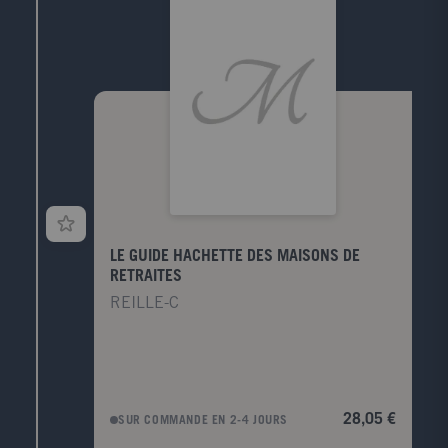
plus » pour enrichir votre compréhension des lieux
que vous visitez.- Des quiz pour tester vos
connaissances tout en vous amusant.- Un format
poche, une maquette élégante et colorée.Retrouvez
nous sur Facebook
(www.facebook.com/GuidesBleus)et sur YouTube -
Guides Bleus.
LE GUIDE HACHETTE DES MAISONS DE
RETRAITES
REILLE-C
28,05 €
SUR COMMANDE EN 2-4 JOURS