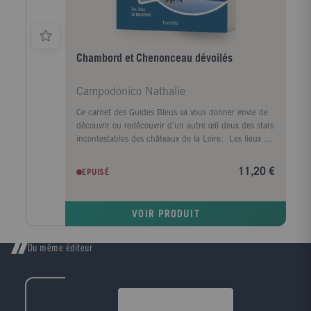
Chambord et Chenonceau dévoilés
Campodonico Nathalie
Ce carnet des Guides Bleus va vous donner envie de
découvrir ou redécouvrir d’un autre œil deux des stars
incontestables des châteaux de la Loire. Les lieux se
racontent ! Pourquoi le génial architecte qui
construisit Chambord nous est-il inconnu ...Quelle
11,20 €
EPUISÉ
mystérieuse raison poussa François Ier à édifier un
château royal dans une région alors excentrée et
insalubre ? Quelle reine confisqua à la belle Diane
VOIR PRODUIT
de Poitiers le château de Chenonceau qu’Henri II lui
avait offert ...- Des visites passionnantes qui
racontent l’art et l’histoire.- Une foule d’anecdotes
Du même éditeur
pour découvrir les mystères qui entourent ces
châteaux de légende, les intrigues et rivalités entre
courtisans ou favorites, et la vie quotidienne dans une
résidence royale à la Renaissance.- Des focus sur des
événements historiques marquants, et des « Petits