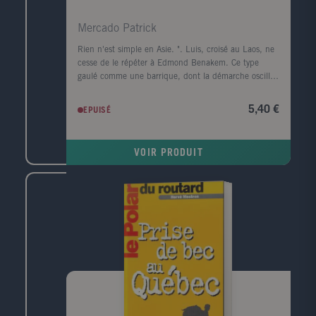
Mercado Patrick
Rien n'est simple en Asie. ". Luis, croisé au Laos, ne
cesse de le répéter à Edmond Benakem. Ce type
gaulé comme une barrique, dont la démarche oscille
entre le dandinement du canard et la nonchalance
du grizzly, détourne Eddie de son travail pour
5,40 €
EPUISÉ
détendre le Mékong à la recherche d'une jeune
Hmong enlevée à ses parents. Cette traque initiatique
les mènera après moult péripéties et rencontre
VOIR PRODUIT
attachantes jusqu'à Phnom Penh. Confronté à une
violence qu'il ne soupçonnait pas, fasciné par les
Khmers, envoûté par Jeanne, Edmond apprend à ses
dépens que c'est une contrée " qui te bouffe l'âme "
et succombe au Mékong blues. Le jeune Edmond
Benakem, surnommé Eddie, français de souche
tuniso-bretonne, reporter au Guide du routard,
voudrait bien faire paisiblement son job de globe-
trotter fureteur. Mais c'est sans compter sur la
redoutable force des choses, qui, pour chaque
nouvelle destination, l'entraîne dans
d'invraisemblables tribulations. Confronté à des