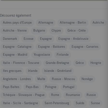
Des visites guidées des grands musées et des sites de la Rome
antique. - Nos adresses préférées de restaurants, cafés et
boutiques. - Un plan général détachable et des plans détaillés
Découvrez également
de chaque promenade. Retrouvez nous sur Facebook : www.
Autres pays d'Europe
Allemagne
Allemagne - Berlin
Autriche
facebook. com/GuidesBleus et sur YouTube.
Autriche - Vienne
Bulgarie
Chypre
Grèce - Crète
Danemark
Ecosse
Espagne
Espagne - Andalousie
Espagne - Catalogne
Espagne - Baléares
Espagne - Canaries
Espagne - Madrid
Yougoslavie
Finlande
Italie - Florence - Toscane
Grande-Bretagne
Grèce
Hongrie
Iles grecques
Irlande
Islande - Groënland
Angleterre - Londres
Malte
Russie - Moscou
Norvège
Pays Baltes
Pays-Bas
Pologne
Portugal
Tchéquie - Slovaquie - Prague
Rome
Roumanie
Russie
Italie - Sicile - Sardaigne
Saint-Petersbourg
Suède
Suisse