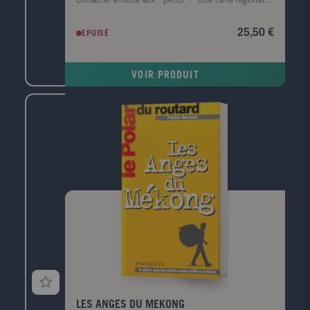
consacrer ensuite aux ""petits""." Une carte régionale,
en ouverture de chapitre, rappelle les hauts lieux et
situe clairement chaque promenade. Les cent
25,50 €
EPUISÉ
cinquante promenades originales, autour des grands
monuments de France, s'accompagnent de cartes
détaillées. "Des pictogrammes facilitent le choix de la
VOIR PRODUIT
promenade : architecture, nature ou culture ;
randonnée pédestre, excursion motorisée ; distance à
parcourir, temps minimum à y consacrer."
LES ANGES DU MEKONG