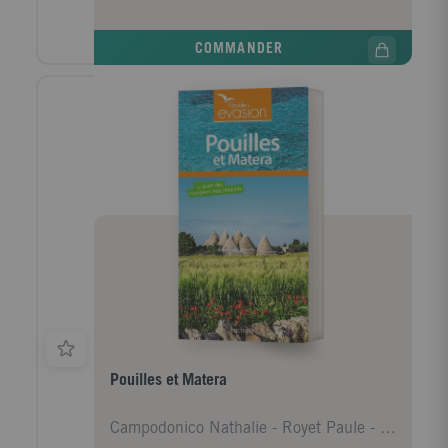
circuits avec des infos précises pour identifier les
meilleures étapes, les distances, les temps de
COMMANDER
transport. Des " balades secrètes " et des "coups de
coeur de l'auteur " pour sortir des sentiers battus. -
Des adresses d'hôtels, de restaurants, de pauses
testées par nos auteurs. Des infos pratiques et des
conseils pour composer votre voyage sur mesure. Les
guides Evasion sont réalisés par une équipe d'auteurs
et d'experts locaux qui arpentent le pays pour en
donner le meilleur ! Dans cette nouvelle édition du
guide Toscane : De nouvelles visites dans le Chianti et
sur le littoral, notamment. De nouvelles pages : La
Toscane, c'est aussi et Nos plus belles plages. Des
randonnées en Maremme, dans les environs de Pise.
Des suggestions d'activités pour découvrir l'archipel
autrement. Un carnet d'adresses revu et enrichi.
Pouilles et Matera
Campodonico Nathalie - Royet Paule - Huot Aurélie