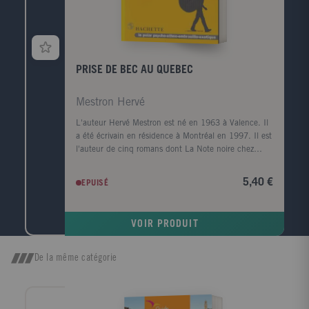
situations hors normes, Eddie réagit avec son c'ur,
son humour et sa sensibilité. A chaque fois, pour
chaque polar, un voyage coloré au pays des
embrouilles carabinées...
PRISE DE BEC AU QUEBEC
Mestron Hervé
L'auteur Hervé Mestron est né en 1963 à Valence. Il
a été écrivain en résidence à Montréal en 1997. Il est
l'auteur de cinq romans dont La Note noire chez
Climats et de trois recueils de nouvelles.
5,40 €
EPUISÉ
VOIR PRODUIT
De la même catégorie