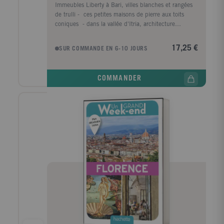
Immeubles Liberty à Bari, villes blanches et rangées
de trulli - ces petites maisons de pierre aux toits
coniques - dans la vallée d'Itria, architecture
baroque à Lecce, piscines rocheuses naturelles et
magnifiques plages du côté d'Otranto, quartiers
17,25 €
SUR COMMANDE EN 6-10 JOURS
troglodytiques et églises rupestres à Matera? Le guide
Évasion Pouilles et Matera vous permet de découvrir
en profondeur cette région du Sud de l'Italie et vous
COMMANDER
aide à construire facilement votre voyage selon vos
envies. Dans ce guide destiné aux voyageurs
indépendants, vous trouverez : Plusieurs idées de
circuits qui couvrent l'ensemble des Pouilles, du
Salento au Gargano, sans oublier un crochet en
Basilicate pour découvrir Matera. Toutes les infos
pour organiser votre séjour : quand partir, comment
se déplacer, quel budget prévoir. Les meilleurs
endroits pour dormir dans un ancien palais à Bari ou
dans une masseria de la vallée d'Itria, et pour goûter
la savoureuse cuisine des Pouilles qui permet de se
régaler à moindre frais. Les balades secrètes de nos
auteurs : à cheval dans le Gargano ou dans le
quartier des céramiques à Grottaglie. Des randonnées
dans le parc naturel régional des Dunes côtières et
dans celui de Porto Selvaggio. Et bien sûr, toutes les