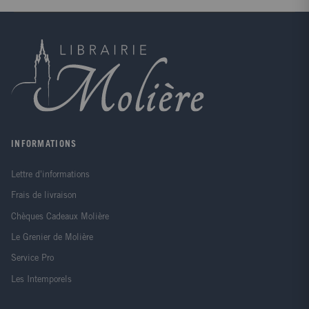
convictions : liberté et indépendance d'esprit ;
découverte et partage ; sincérité, tolérance et respect
des autres.
INFORMATIONS
Lettre d'informations
Frais de livraison
Chèques Cadeaux Molière
Le Grenier de Molière
Service Pro
Les Intemporels