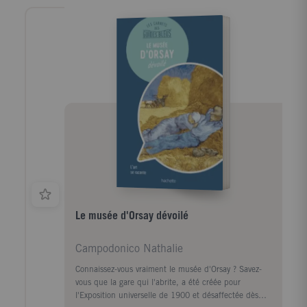
comptoirs portugais et hollandais, de l'autre la
fraîcheur des sommets verdoyants tapissés de rizières,
de plantations de thé et de jardins d'épices, les
anciennes capitales englouties par la jungle, les
temples perchés au sommet des montagnes et les
bouddhas géants contemplant sereinement l'horizon
du haut de leur promontoire rocheux. Sans oublier la
formidable diversité d'une faune où règnent
éléphants, léopards et baleines, la délicieuse variété
d'une gastronomie teintée de multiples influences et
l'intense religiosité qui transforme chaque fête en une
explosion de couleurs et de ferveur populaire.
Le musée d'Orsay dévoilé
Campodonico Nathalie
Connaissez-vous vraiment le musée d'Orsay ? Savez-
vous que la gare qui l'abrite, a été créée pour
l'Exposition universelle de 1900 et désaffectée dès