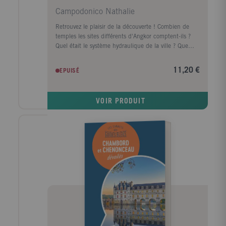
Campodonico Nathalie
Retrouvez le plaisir de la découverte ! Combien de
temples les sites différents d'Angkor comptent-ils ?
Quel était le système hydraulique de la ville ? Que
nous racontent les bas-reliefs du temple-montagne
d'Angkor Vat ? Qu'est-ce que la citadelle des Femmes
11,20 €
EPUISÉ
? Ce nouveau carnet de la collection des Guides Bleus
vous donnera envie d'explorer de fond en comble la
mystérieuse capitale de l'ancien Empire khmer
VOIR PRODUIT
enfouie dans la végétation. Des visites passionnantes
qui racontent l'art et l'histoire. Une foule d'anecdotes
pour découvrir les secrets de la construction des
monuments d'Angkor. Des focus pour apprendre à
mieux regarder les chefs-d'oeuvre. Un quizz pour
tester vos connaissances tout en vous amusant. Un
format poche, une maquette élégante et colorée.