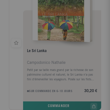
Le Sri Lanka
Campodonico Nathalie
Petit par sa taille mais grand par la richesse de son
patrimoine culturel et naturel, le Sri Lanka n'a pas
fini d'émerveiller les voyageurs. Posée sur les flots
turquoise de l'océan Indien, cette île
affectueusement surnommée la " Perle " , la " Larme "
30,20 €
SUR COMMANDE EN 6-10 JOURS
ou le " Joyau " semble avoir été bénie des dieux :
d'un côté la touffeur du littoral, les plages
immaculées ourlées de cocotiers, l'architecture
COMMANDER
coloniale et les remparts fortifiés des anciens