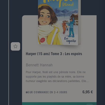
Harper (15 ans) Tome 3 : Les espoirs
Bennett Hannah
Pour Harper, Noël est une période noire. Elle ne
supporte pas les playlists de sa mère, sa bonne
humeur exagérée ses déclarations pailletées. Elle
prétend même que sa fille n'a pas de coeur.
Pourtant, Harper en a bien un, brisé en deux entre
6,95 €
SUR COMMANDE EN 2-4 JOURS
Declan et Josh. Elle croyait avoir déjà tout vécu à
Noël. Mais le choc a été de taille lorsque la sonnette
de la porte d'entrée a retenti.