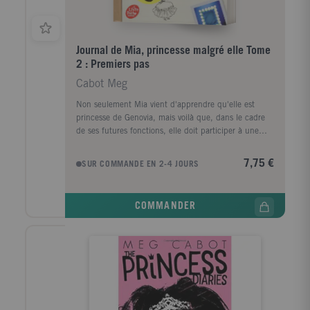
Journal de Mia, princesse malgré elle Tome
2 : Premiers pas
Cabot Meg
Non seulement Mia vient d'apprendre qu'elle est
princesse de Genovia, mais voilà que, dans le cadre
de ses futures fonctions, elle doit participer à une
émission en prime time pour la télévision. Elle qui
déteste son physique ! Et, pour couronner le tout, sa
7,75 €
SUR COMMANDE EN 2-4 JOURS
mère attend un bébé de son prof de maths.
Heureusement, elle peut se confier à son journal.
COMMANDER