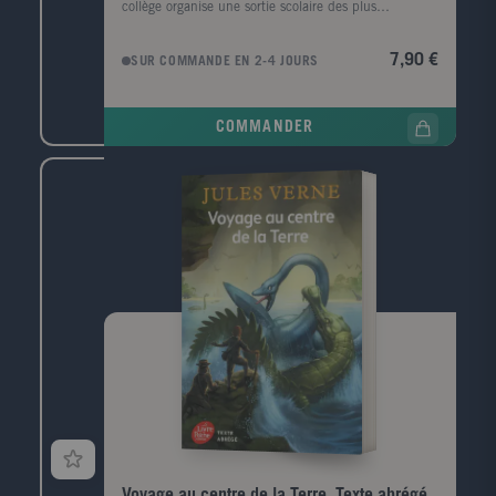
collège organise une sortie scolaire des plus
amusantes en ce début d'hiver : deux jours loin de sa
famille avec toute sa classe et plein d'activités
7,90 €
SUR COMMANDE EN 2-4 JOURS
sympas. Mais une fois sur place, Charlotte découvre
un secret qu'elle aurait mille fois préféré ne pas
savoir. A l'autre bout du pays, Emilie est prête à tout
COMMANDER
pour oublier ses histoires d'amour rocambolesques.
Loin de sa famille et de sa BFF, elle se jette à pieds
joints dans une aventure équestre qui lui en fera voir
de toutes les couleurs. Charlotte et Emilie
parviendront-elles à résoudre tous leurs problèmes
malgré la distance qui les sépare ?
Voyage au centre de la Terre. Texte abrégé