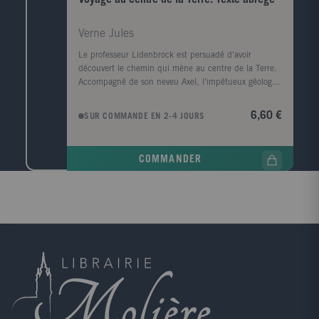
Verne Jules
Le professeur Lidenbrock est persuadé d'avoir
découvert le chemin qui mène au centre de la Terre.
Accompagné de son neveu Axel, l'impétueux géologue
part en Islande. Là, au fond d'un volcan, les deux
explorateurs et leur guide s'enfoncent dans les
6,60 €
SUR COMMANDE EN 2-4 JOURS
entrailles mystérieuses du globe. Un voyage d'une
folle audace, véritable défi lancé à la science.
COMMANDER