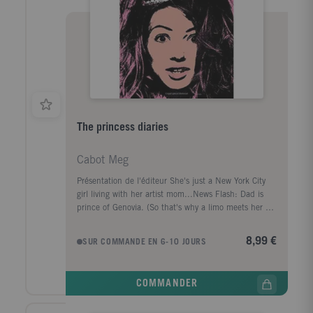
The princess diaries
Cabot Meg
Présentation de l'éditeur She's just a New York City
girl living with her artist mom...News Flash: Dad is
prince of Genovia. (So that's why a limo meets her at
the airport!) Downer: Dad can't have any more kids.
(So no heir to the throne.) Shock of the Century: Like
8,99 €
SUR COMMANDE EN 6-10 JOURS
it or not, Mia Thermopolis is prime princess material.
Mia must take princess lessons from her dreaded
grandmére, the dowager princess of Genovia, who
COMMANDER
thinks Mia has a thing or two to learn before she
steps up to the throne. Well, her father can lecture