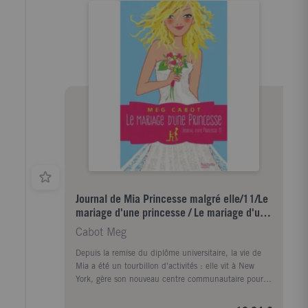
her until he's royal-blue in the face about her
princessly duty -- no way is she moving to Genovia
and leaving Manhattan behind. But what's a girl to
do when her name is Princess Amelia Mignonette
Grimaldi Thermopolis Renaldo... --Ce texte fait
référence à une édition épuisée ou non disponible de
ce titre.
Journal de Mia Princesse malgré elle/11/Le
mariage d'une princesse / Le mariage d'une
princesse
Cabot Meg
Depuis la remise du diplôme universitaire, la vie de
Mia a été un tourbillon d'activités : elle vit à New
York, gère son nouveau centre communautaire pour
adolescents, est follement amoureuse? et tout cela en
tenant ses engagements royaux. Et à propos