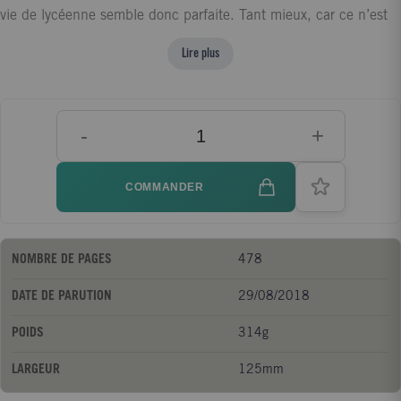
vie de lycéenne semble donc parfaite. Tant mieux, car ce n’est
vraiment pas le cas de sa vie de princesse : bientôt Mia assistera
Lire plus
formellement aux toutes premières élections de Genovia, or la
campagne électorale de son père lui donne du fil à retordre.
Quant à sa vie amoureuse, elle frôle la catastrophe : alors que
-
+
Mia commence à se dire que le merveilleux J.P. est le petit ami
rêvé, Michael est de retour du Japon ! Voilà qui risque de
bouleverser une nouvelle fois la vie de Mia...
COMMANDER
NOMBRE DE PAGES
478
DATE DE PARUTION
29/08/2018
POIDS
314g
LARGEUR
125mm