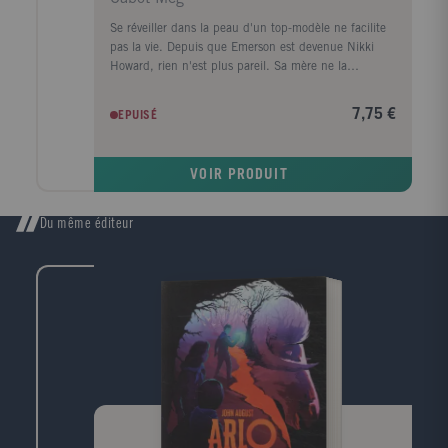
Se réveiller dans la peau d'un top-modèle ne facilite
pas la vie. Depuis que Emerson est devenue Nikki
Howard, rien n'est plus pareil. Sa mère ne la
reconnaît plus, elle doit concilier lycée et séances-
photos, son patron l'espionne 24h/24, son fils la
7,75 €
EPUISÉ
harcèle, et le garçon de ses rêves ne lui accorde pas
un regard. sans parler de ce type qui prétend être
son frère.
VOIR PRODUIT
Du même éditeur