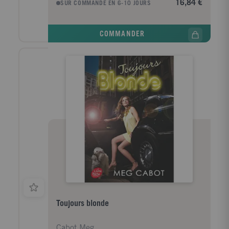
16,84 €
SUR COMMANDE EN 6-10 JOURS
d'engagements, Michael a réussi à soustraire Mia à
ses obligations le temps d'un interlude exotique sur
une île des Caraïbes, où il l'a demandée en mariage.
COMMANDER
Bien sûr, Mia n'a pas eu besoin de consulter son
journal intime pour répondre " oui ".
Malheureusement, un scandale est venu gâcher le
bonheur de Mia : sa grand-mère a livré de fausses
informations sur son mariage à la presse, et Michael a
pris la fuite. Pire, un politicien essaie de contraindre
le père de Mia de renoncer au trône? et tout cela à
cause d'un secret qui pourrait laisser Genovia sans
roi. Mia parviendra-t-elle à prouver à tout le monde ?
et surtout à elle-même ? qu'elle n'est pas seulement
prête à se marier mais également à régner ?
Toujours blonde
Cabot Meg