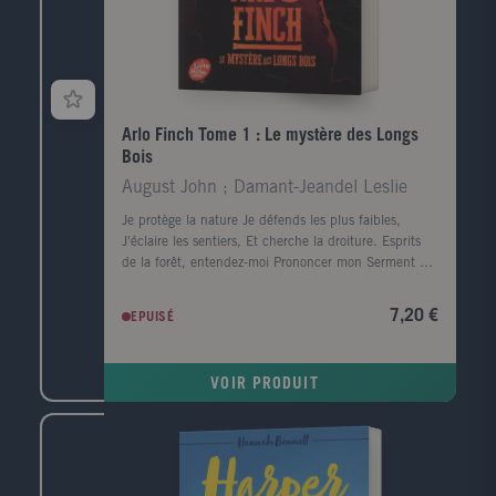
Arlo Finch Tome 1 : Le mystère des Longs
Bois
August John ; Damant-Jeandel Leslie
Je protège la nature Je défends les plus faibles,
J'éclaire les sentiers, Et cherche la droiture. Esprits
de la forêt, entendez-moi Prononcer mon Serment du
ranger" Quand Arlo rejoint les Rangers de Pine
Mountain, il n'imagine pas que, dans les mystérieux
7,20 €
EPUISÉ
Longs Bois qui entourent la ville, certaines pistes le
mèneront à la magie... et d'autres au danger.
VOIR PRODUIT