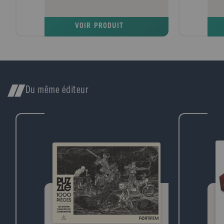
touche la rose enchantée de la Bête, des
que 
images étranges la submergent, des images
sorc
d'une mère qu'elle pensait ne jamais revoir.
occu
VOIR PRODUIT
Plus étrange encore, elle réalise que sa
conf
mère n'est autre que la belle enchanteresse
déco
qui, jadis, a maudit la Bête, son château,
leur
et tous ses habitants. Ceci n'est pas
Histo
l'histoire de la Belle et la Bête telle que
Disn
vous la connaissez. C'est une histoire de
uchr
famille. De magie. D'amour. Une histoire
Du même éditeur
où un seul détail peut tout changer.