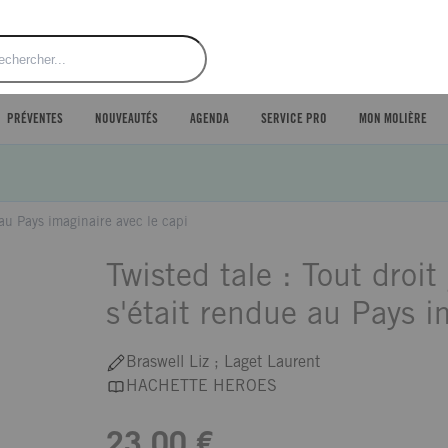
ercher
PRÉVENTES
NOUVEAUTÉS
AGENDA
SERVICE PRO
MON MOLIÈRE
 au Pays imaginaire avec le capi
Twisted tale : Tout droi
s'était rendue au Pays i
Braswell Liz ; Laget Laurent
HACHETTE HEROES
23,00 €