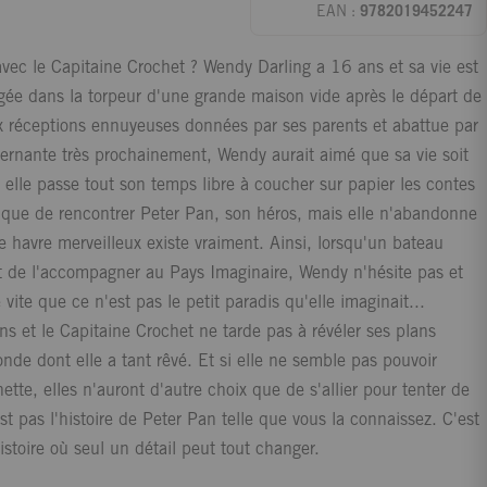
EAN :
9782019452247
avec le Capitaine Crochet ? Wendy Darling a 16 ans et sa vie est
égée dans la torpeur d'une grande maison vide après le départ de
ux réceptions ennuyeuses données par ses parents et abattue par
ernante très prochainement, Wendy aurait aimé que sa vie soit
et elle passe tout son temps libre à coucher sur papier les contes
nque de rencontrer Peter Pan, son héros, mais elle n'abandonne
e havre merveilleux existe vraiment. Ainsi, lorsqu'un bateau
et de l'accompagner au Pays Imaginaire, Wendy n'hésite pas et
vite que ce n'est pas le petit paradis qu'elle imaginait...
s et le Capitaine Crochet ne tarde pas à révéler ses plans
nde dont elle a tant rêvé. Et si elle ne semble pas pouvoir
tte, elles n'auront d'autre choix que de s'allier pour tenter de
st pas l'histoire de Peter Pan telle que vous la connaissez. C'est
stoire où seul un détail peut tout changer.