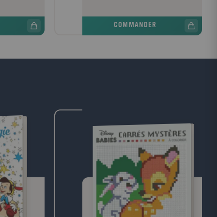
une chose :
transgresser les lois de son père, le Roi
uvrir ce qui se
Triton, et à commettre l'irréparable :
palais. Mais
échanger sa voix contre sa liberté. Mais
COMMANDER
eiller du sultan,
tout bascule lorsqu'elle ne parvient pas à
ouvoir. A l'aide
se défaire du marché passé avec Ursula...
de pouvoirs
Cinq années plus tard, orpheline et sans
 personnages
voix, Ariel est devenue la reine d'Atlantica
a magie, de
tandis que la sorcière des mers, toujours
ormais, Aladdin
déguisée, règne sur le royaume du Prince
nt unir le
Eric. Lorsque la Petite Sirène découvre que
 au point une
son père pourrait être vivant, elle retourne
un dictateur
à la surface pour confronter Ursula, auprès
e de déchirer
d'un prince qu'elle imaginait ne jamais
l'histoire
revoir. Ceci n'est pas l'histoire de La Petite
connaissez.
Sirène telle que vous la connaissez. C'est
r. De révolution.
une histoire de pouvoir. De courage.
 seul détail
D'amour. Une histoire où un seul détail
peut tout changer.