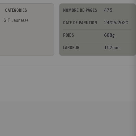
CATÉGORIES
NOMBRE DE PAGES
475
S.F. Jeunesse
DATE DE PARUTION
24/06/2020
POIDS
688g
LARGEUR
152mm