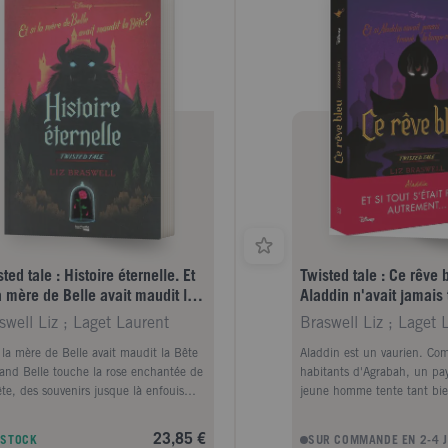
ted tale : Histoire éternelle. Et
Twisted tale : Ce rêve b
a mère de Belle avait maudit la
Aladdin n'avait jamais 
e ?
lampe ?
swell Liz ; Laget Laurent
Braswell Liz ; Laget 
i la mère de Belle avait maudit la Bête
Aladdin est un vaurien. Co
and Belle touche la rose enchantée de
habitants d'Agrabah, un pay
ête, des souvenirs jusque là enfouis
jeune homme tente tant bi
paraissent, ceux d'une mère qu'elle
survivre. La princesse Jasm
it ne jamais revoir. Elle réalise alors
elle, est sur le point de su
23,85 €
 STOCK
SUR COMMANDE EN 2-4 