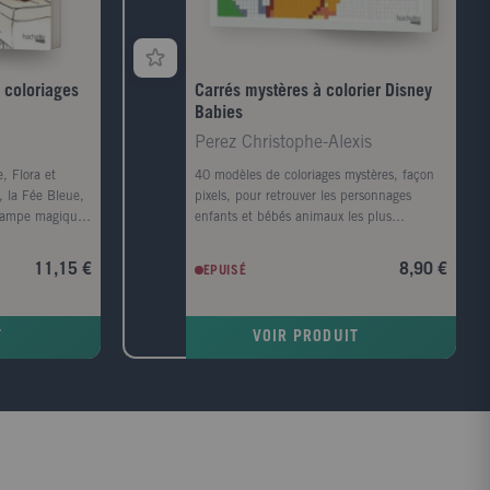
 coloriages
Carrés mystères à colorier Disney
Babies
Perez Christophe-Alexis
, Flora et
40 modèles de coloriages mystères, façon
, la Fée Bleue,
pixels, pour retrouver les personnages
 lampe magique,
enfants et bébés animaux les plus
elle et la
adorables de l'univers Disney.
 dans les films
11,15 €
8,90 €
EPUISÉ
vrez les
ets magiques des
tion à travers
T
VOIR PRODUIT