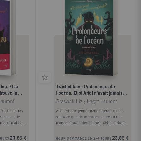
leu. Et si
Twisted tale : Profondeurs de
trouvé la
l'océan. Et si Ariel n'avait jamais
vaincu Ursula ?
Laurent
Braswell Liz ; Laget Laurent
mme les autres
Ariel est une jeune sirène rêveuse qui ne
s pauvre, le
souhaite que deux choses : parcourir le
en que mal de
monde et avoir des jambes. Cette curiosité
ine, quant à
pour le monde des humains et son
bir un mariage
attirance pour le Prince Eric la poussent à
23,85 €
23,85 €
JOURS
SUR COMMANDE EN 2-4 JOURS