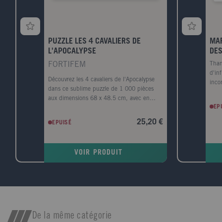
PUZZLE LES 4 CAVALIERS DE
MAR
L'APOCALYPSE
DES
FORTIFEM
Than
d'inf
Découvrez les 4 cavaliers de l'Apocalypse
inco
dans ce sublime puzzle de 1 000 pièces
l'Un
aux dimensions 68 x 48.5 cm, avec en
: la
EP
bonus le poster associé !Fortifem, c'est
que 
l'alliance sur le papier d'Adrian Havet et
Marv
25,20 €
EPUISÉ
Jesse Daubertes, deux amis graphistes de
ques
formation qui sous ce nom ont décidé de
Ant-
s'adonner à leur passion commune,
de r
VOIR PRODUIT
l'illustration. De leurs inspirations et de
leurs rêveries a émergé un style à mi-
chemin, entre les gravures anciennes et le
tatouage moderne, souvent sombre mais
jamais sans décalage, comme le
représentent bien ces Cavaliers de
l'Apocalypse paradant sur des monutures
De la même catégorie
assez inattendues. Travaillant depuis