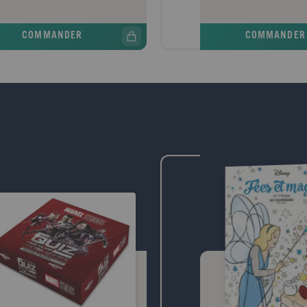
sa mère n'est autre que la belle
arrangé. Elle ne désire qu'
ière qui a maudit le château et tous ses
échapper à son destin, déco
pants. Choqués et en pleine
cache derrière les murs du 
COMMANDER
COMMANDER
usion, Belle et la Bête vont devoir
tout bascule lorsque le cons
uvrir un sombre mystère qui entoure
Jafar, prend subitement le p
s familles depuis vingt-et-un ans.
d'une lampe étrange dotée 
ire éternelle revisite le grand classique
extraordinaires, l'effrayant
ey La Belle et la Bête, dans une
tente de briser les lois de l
onie originale.
l'amour, et de la mort. Dés
et la princesse déchue doive
peuple d'Agrabah et mettre
rébellion pour faire tomber 
avide de pouvoir, qui menac
le royaume... Ceci n'est pas 
d'Aladdin telle que vous la 
C'est une histoire de pouvoi
D'amour. Une histoire où un
peut tout changer.