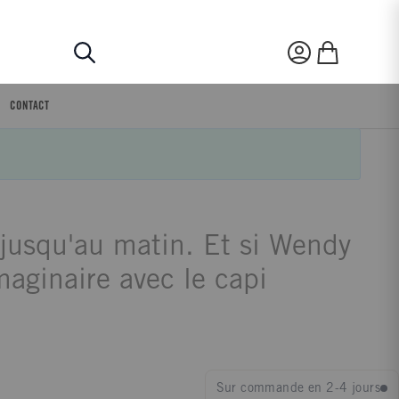
Rechercher
Mon compte
Mon panier
CONTACT
t jusqu'au matin. Et si Wendy
maginaire avec le capi
Sur commande en 2-4 jours