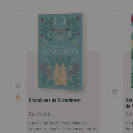
désormais 10 ans pour la musique métal
qu'ils affectionnent particulièrement, ils
ont collaboré avec des groupes tels que
Rammstein, Queens of the Stone, Slipknot
et Gojia.
Chroniques de Silverthrown
Hér
de 
Bell Chloé
À la cour de Silverthrown, conter des
Malg
histoires peut enchanter les cœurs... ou les
Jack