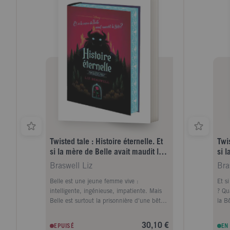
Twisted tale : Histoire éternelle. Et
Twis
si la mère de Belle avait maudit la
si l
Bête ? Edition collector
Bêt
Braswell Liz
Bra
Belle est une jeune femme vive :
Et s
intelligente, ingénieuse, impatiente. Mais
? Qu
Belle est surtout la prisonnière d'une bête
la B
effrayante et colérique - et c'est son
réap
principal souci. Pourtant, quand Belle
pensa
30,10 €
EPUISÉ
EN