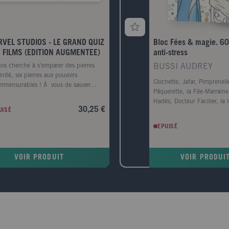
VEL STUDIOS - LE GRAND QUIZ
Bloc Fées & magie. 60
 FILMS (EDITION AUGMENTEE)
anti-stress
os cherche à s'emparer des pierres
BUSSI AUDREY
inité, six pierres aux pouvoirs
Clochette, Jafar, Pimprenelle
mmensurables ! À vous de sauver
Pâquerette, la Fée-Marraine
ivers en les récupérant toutes avant lui
Hadès, Docteur Facilier, la
ncez le dé, tirez une carte et montrez
30,25 €
UISÉ
les objets enchantés de La B
vous êtes incollable sur les films du
Bête... la magie est partout
el Cinematic Universe ! + de 750
EPUISÉ
d'animation Disney. Redécou
tions sur les films Marvel, d'Iron Manà
sorciers, les fées et les obj
Man et la Guêpe: Quantumania 1 livre
grands classiques de l'anima
ègles 20 cartes Bonus 1 dé pyramidal
VOIR PRODUIT
VOIR PRODUI
60 coloriages inédits.