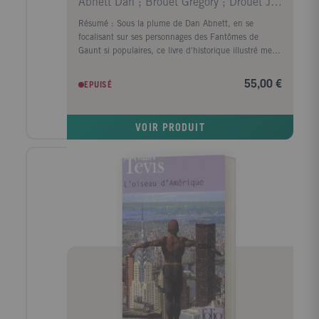
Abnett Dan ; Brouet Grégory ; Drouet Julien ; De M
Résumé : Sous la plume de Dan Abnett, en se
focalisant sur ses personnages des Fantômes de
Gaunt si populaires, ce livre d'historique illustré met à
l'honneur une fabuleuse série romanesque
incontournable pour les fans de science-fiction
55,00 €
EPUISÉ
militaire ou de Warhammer 40, 000.
VOIR PRODUIT