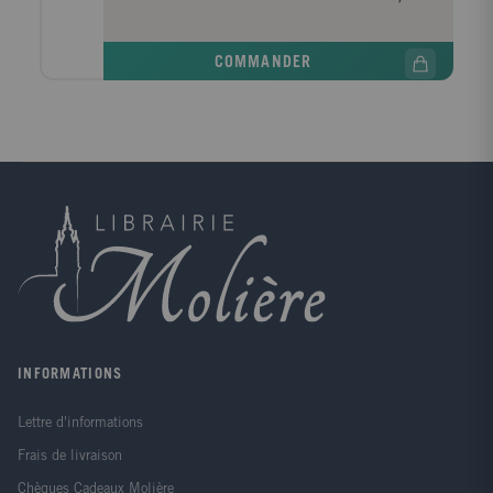
du physicien Sartorius et du cybernéticien Snaut, qui
semblent terrorisés. Lui-même reçoit la visite d'une
femme, Harey ; une femme qu'il a autrefois aimée et
COMMANDER
qui s'est suicidée plusieurs années auparavant.
Impossible. A moins qu'une entité intelligente
n'essaie d'entrer en contact avec lui en matérialisant
ses fantasmes les plus secrets, et qu'en l'océan lui-
même réside la clé de cette énigme aux dimensions
d'un monde. Solaris, une des pierres angulaires de la
science-fiction, a été porté à l'écran en 1972 par
Andreï Tarkovski et en 2002 par Steven Soderbergh.
INFORMATIONS
Lettre d'informations
Frais de livraison
Chèques Cadeaux Molière