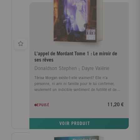
1984) publie L'homme tombé du ciel, son premier
roman, en 1963. Après un long silence, il revient à
l'écriture en 1980 avec L'oiseau d'Amérique, comparé
à sa publication au Meilleur des Mondes d'Aldous
Huxley et à Fahrenheit 451 de Ray Bradbury.
L'appel de Mordant Tome 1 : Le miroir de
ses rêves
Donaldson Stephen ; Dayre Valérie
Térisa Morgan existe-t-elle vraiment? Elle n'a
personne, ni ami ni famille pour le lui confirmer,
seulement un indicible sentiment de futilité et de
transparence. Le soir venu, elle erre seule dans son
grand appartement new-yorkais dont elle a tapissé les
11,20 €
EPUISÉ
murs de miroirs, vaines preuves de sa présence.
Aussi, quand Géraden fait irruption par
enchantement au beau milieu de son salon et
VOIR PRODUIT
l'implore de le suivre pour sauver son monde,
Mordant, Térisa obtempère: jamais personne ne lui
avait témoigné tant d'intérêt. Plongée dans un univers