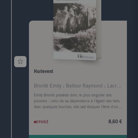
scientists have said there's far too much oxygen in
their atmosphere.""But wouldn't it be fascinating if
there were people? And they traveled through space
in some sort of ship?""Really, Ylla, you know how I
hate this emotional wailing. Let's get on with our
work."It was late in the day when she began singing
the song as she moved among the whispering pillars
of rain. She sang it over and over again."What's that
song?" snapped her husband at last, walking in to sit
at the fire table."I don't know." She looked up,
surprised at herself. She put her hand to her mouth,
unbelieving. The sun was setting. The house was
Hurlevent
closing itself in, like a giant flower, with the passing
of light. A wind blew among the pillars; the fire
tablebubbled its fierce pool of silver lava. The wind
Brontë Emily ; Bellour Raymond ; Lacretelle Jacque
stirred her russet hair, crooning softly in her ears. She
Emily Brontë possède donc le plus singulier des
stood silently looking out into the great sallow
pouvoirs : celui de sa dépendance à l'égard des faits.
distances of sea bottom, as if recalling something, her
Avec quelques touches, elle sait évoquer l'âme d'un
yellow eyes soft and moist. " "Drink to me only with
visage et rendre le corps superflu ; en parlant de la
thine eyes, and I will pledge with mine," " she sang,
lande, elle fait souffler le vent et gronder le tonnerre.
softly, quietly, slowly. " "Or leave a kiss within the cup,
8,60 €
EPUISÉ
Virginia Woolf. Quand, parmi tous les arbres, je
and I'll not ask for wine." " She hummed now, moving
cherche celui dont la forme s'harmonise le mieux
her hands in the wind ever so lightly, her eyes shut.
avec le cadre du roman tragique d'Emily Brontë, c'est
She finished the song.It was very beautiful."Never