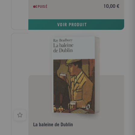
soufflant son haleine avinée dans le cou : «Oh ! la
10,00 €
EPUISÉ
solitude est un cercueil de verre.» Puis l'inconnu
disparaît. En contrebas, dans le canal, un vieillard se
balance, mort, dans une ancienne cage à
VOIR PRODUIT
lion.L'inspecteur Crumley mettra bien du temps à se
laisser convaincre par le narrateur, jeune romancier
un peu «tête brûlée», qui prétend avoir entendu
l'assassin et qui a commencé son enquête auprès de
personnages on ne peut plus singuliers.Dès lors, qui,
de Crumley ou du détective amateur, débrouillera
l'énigme ...
La baleine de Dublin