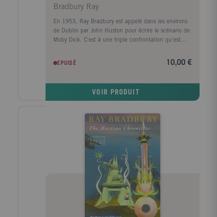
Bradbury Ray
En 1953, Ray Bradbury est appelé dans les environs
de Dublin par John Huston pour écrire le scénario de
Moby Dick. C'est à une triple confrontation qu'est
alors soumis celui qui n'était encore que l'auteur
relativement obscur des Chroniques martiennes, de
10,00 €
EPUISÉ
Fahrenheit 451 et d'un certain nombre de nouvelles.
Confrontation avec un monstre sacré du cinéma
américain, un homme au formidable appétit de vivre,
VOIR PRODUIT
à l'humeur fantasque, aux plaisanteries truculentes
ou cruelles ; confrontation avec cet autre monstre
qu'est l'animal mythique imaginé par Melville ;
confrontation, enfin, avec un pays où le merveilleux
et le loufoque sont toujours prêts à surgir de la
grisaille du quotidien. Troisième volet d'une
autobiographie romancée inaugurée avec La solitude
est un cercueil de verre et poursuivie avec Le fantôme
d'Hollywood, La baleine de Dublin délaisse le cadre
du roman policier pour une forme plus poétique, une
mosaïque de personnages hauts en couleur,
d'anecdotes épico-burlesques, de considérations sur
l'âme irlandaise qui sont autant d'étapes d'une sorte
de rite de passage : celui d'un jeune écrivain qui, au