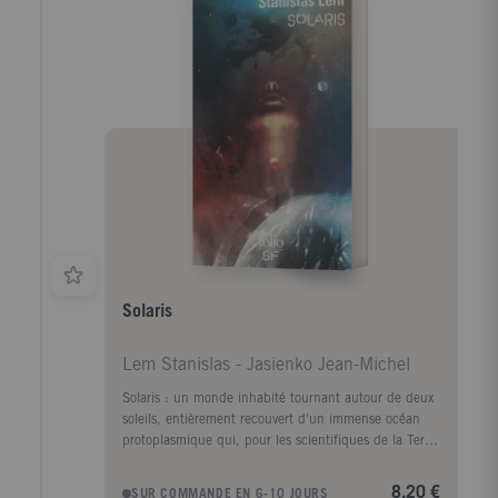
qui dépasse l'entendement - un monde où des
magiciens peuvent invoquer des dragons à travers les
miroirs, où des princesses aspirent à prendre le
pouvoir, où des royaumes se font la guerre - Térisa,
promise à un destin hors du commun qui l'amènera
dans les plus hautes sphères du pouvoir et de la
magie, va peu à peu découvrir qui elle est vraiment et
ce dont elle est capable.
Solaris
Lem Stanislas - Jasienko Jean-Michel
Solaris : un monde inhabité tournant autour de deux
soleils, entièrement recouvert d'un immense océan
protoplasmique qui, pour les scientifiques de la Terre,
demeure un irritant mystère. Dès son arrivée sur
Solaris, le Dr Kelvin est intrigué par le comportement
8,20 €
SUR COMMANDE EN 6-10 JOURS