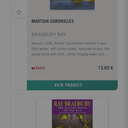
contact d'un grand cinéaste, d'un grand romancier et
d'un pays un peu fous, entrera en pleine possession
de son propre génie.
MARTIAN CHRONICLES
BRADBURY RAY
January 1999: Rocket SummerOne minute it was
Ohio winter, with doors closed, windows locked, the
panes blind with frost, icicles fringing every roof,
children skiing on slopes, housewives lumbering like
great black bears in their furs along the icy
13,60 €
EPUISÉ
streets.And then a long wave of warmth crossed the
small town. A flooding sea of hot air; it seemed as if
someone had left a bakery door open. The heat
VOIR PRODUIT
pulsed among the cottages and bushes and children.
The icicles dropped, shattering, to melt. The doors
flew open. The windows flew up. The children worked
off their wool clothes. The housewives shed their bear
disguises. The snow dissolved and showed last
summer's ancient green lawns.Rocket summer. The
words passed among the people in the open, airing
houses. Rocket summer. The warm desert air