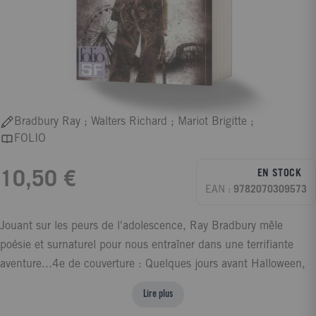
Bradbury Ray ; Walters Richard ; Mariot Brigitte ;
FOLIO
EN STOCK
10,50 €
EAN :
9782070309573
Jouant sur les peurs de l'adolescence, Ray Bradbury mêle
poésie et surnaturel pour nous entraîner dans une terrifiante
aventure...4e de couverture : Quelques jours avant Halloween,
la foire est arrivée à Green Town en pleine nuit, dans un train
Lire plus
mystérieux. Jim et Will ont entendu le chant de l'orgue et le