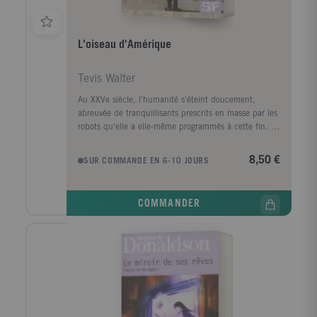
L'oiseau d'Amérique
Tevis Walter
Au XXVe siècle, l'humanité s'éteint doucement,
abreuvée de tranquillisants prescrits en masse par les
robots qu'elle a elle-même programmés à cette fin. Le
monde repose désormais sur les épaules de Robert
Spofforth, l'androïde le plus perfectionné jamais
8,50 €
SUR COMMANDE EN 6-10 JOURS
conçu, qui possède des facultés inouïes... sauf, à son
grand regret, celle de se suicider. Mais l'humanité
moribonde se fend d'un dernier sursaut. Paul
COMMANDER
Bentley, petit fonctionnaire sans importance,
découvre dans les vestiges d'une bibliothèque
l'émerveillement de la lecture, depuis longtemps
bannie, dont il partagera les joies avec Mary Lou, la
jolie rebelle qui refuse ce monde mécanisé. Un robot
capable de souffrir, un couple qui redécouvre l'amour
à travers les mots, est-ce là que réside l'ultime espoir
de l'homme? Biographie de l'auteur Professeur de
littérature à l'université de l'Ohio, Walter Tevis (1928-