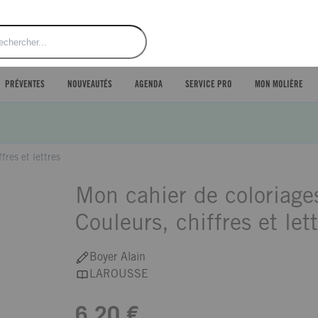
ercher
PRÉVENTES
NOUVEAUTÉS
AGENDA
SERVICE PRO
MON MOLIÈRE
fres et lettres
Mon cahier de coloriage
Couleurs, chiffres et let
Boyer Alain
LAROUSSE
6,20 €