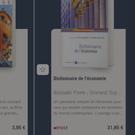
Dictionnaire de l'économie
Bezbakh Pierre ; Gherardi Sophie
iture couvrant
Un panorama complet de l'économie pour
 ans, la Bible
ceux qui veulent comprendre les évolutions
eux grandes
du monde contemporain. L'ouvrage s'ouvre
christianisme.
sur des questions d'actualité: L'immigration
mythes, elle
est-elle une bonne chose pour l'économie ?
3,95 €
31,85 €
EPUISÉ
elate l'histoire
Le chômage va-t-il baisser ? Quel impact