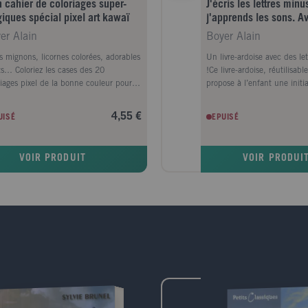
 cahier de coloriages super-
J'écris les lettres minu
iques spécial pixel art kawaï
j'apprends les sons. A
effaçable
er Alain
Boyer Alain
s mignons, licornes colorées, adorables
Un livre-ardoise avec des le
ts… Coloriez les cases des 20
!Ce livre-ardoise, réutilisable
riages pixel de la bonne couleur pour
propose à l’enfant une initi
e apparaître de surprenants dessins.Les
à l’écriture et à la lecture
riages pixel, un bon moyen d’exercer
de ses personnages favoris :
4,55 €
UISÉ
EPUISÉ
sens de l’observation, sa
Tobi. L’enfant touche d’abor
nnaissance des premiers chiffres et son
rugueuse avec son doigt. C
it logique et géométrique, tout en
sensorielle lui permet d’être
VOIR PRODUIT
VOIR PRODUI
usant. Idéal pour des enfants de
mémoriser la forme de la let
rnelle ou de début de primaire, à
de l’écriture. Puis, avec son 
ir de 4-5 ans.
repasse sur le modèle dans 
par les flèches. L’enfant re
sur les lettres en pointillés 
recommence autant de fois q
souhaite ! Grâce aux mots il
l’enfant associe bien chaque
qu’elle produit (« rrr » c
radis », par exemple). I
lettres rugueuses + 1 feutre
petite éponge