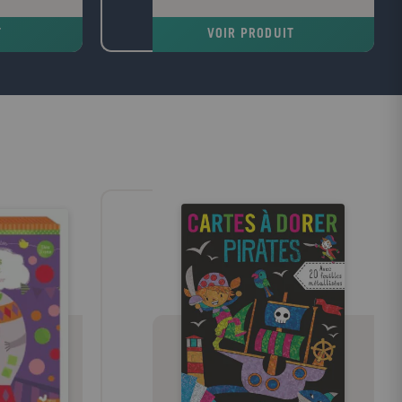
it partager la
économique a le réchauffement climatique
sus jusqu'à sa
? ?Viennent ensuite Les temps forts qui
T
VOIR PRODUIT
 Occident
retracent les grandes étapes de l'histoire
la Bible a
économique depuis l'esclavage antique
anité dans sa
jusqu'à la crise financière actuelle?Enfin, la
re et ses arts.
troisième partie est consacrée au
dictionnaire: plus de 700 entrées sur les
concepts, les personnalités, les grandes
problématiques et les grandes puissances
économiques.