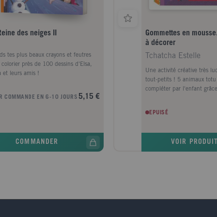
euplée. Pourtant, il est possible de
rir le monde. II est possible de vaincre
aim. Biographie de l'auteur Sylvie
Reine des neiges II
Gommettes en mousse.
el est géographe, professeur à Paris-
à décorer
onne, spécialiste des questions de
loppement, ancienne présidente
ds tes plus beaux crayons et feutres
Tchatcha Estelle
tion contre la Faim. Elle a publié de
 colorier près de 100 dessins d'Elsa,
reux ouvrages dont Famines et
Une activité créative très l
 et leurs amis !
iques ( 2002 ) et A qui profite le
tout-petits ! 5 animaux tot
loppement durable? (2008 ).
compléter par l'enfant grâc
5,15 €
R COMMANDE EN 6-10 JOURS
mosaïques en mousse ! Pou
dessin, un modèle guide l'e
EPUISÉ
réalisation. Une activité créa
et apaisante pour l'enfant, 
motricité et la ocncentration
COMMANDER
VOIR PRODUI