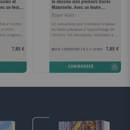
scules et
Je dessine mes premiers tracés
vec un feutre
Maternelle. Avec un feutre
effaçable
Boyer Alain
ttres à toucher
Un livre-ardoise pour s’entraîner à réaliser
 à l’infini,
les tracés préalables à l’apprentissage de
ation progressive
l’écriture !Ce livre-ardoise, réutilisable à
, en compagnie
l’infini, propose à l’enfant une initiation
 Sami, Julie et
progressive à l’écriture, en compagnie de
7,85 €
7,85 €
SUR COMMANDE EN 2-4 JOURS
d la lettre
ses personnages favoris : Sami, Julie et
ette approche
Tobi. Avec son doigt, l’enfant repasse sur
 actif et de
les pointillés. Puis il repasse avec son
T
COMMANDER
tre et le sens
feutre sur les lignes, les cercles, les
feutre, il
carrés… dans le sens indiqué. Grâce à la
le sens indiqué
petite éponge du feutre, l’enfant efface et
passe ensuite
recommence autant de fois qu’il le
et efface et
souhaite ! INCLUS ! 1 feutre effaçable et
u’il le
sa petite éponge
lustrés,
 lettre au son
omme dans «
NCLUS !Les 26
 effaçable et sa