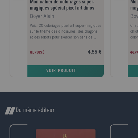
Mon cahier de coloriages super-
Mon
magiques spécial pixel art dinos
mag
Boyer Alain
Boy
Voici 20 coloriages pixel art super-magiques
Chat
sur le thème des dinosaures, des dragons
chio
et des robots pour exercer son sens de
colo
l'observation, sa reconnaissance des
fair
premiers chiffres et son esprit logique et
colo
4,55 €
EPUISÉ
EP
géométrique. Les coloriages pixel, une
son 
activité idéale pour s'initier à la logique et à
reco
la géométrie tout en s'amusant !
espr
VOIR PRODUIT
s’am
mate
part
Du même éditeur