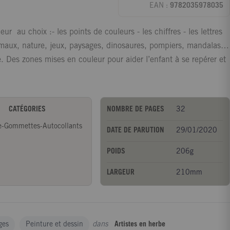
EAN :
9782035978035
r au choix :- les points de couleurs - les chiffres - les lettres
animaux, nature, jeux, paysages, dinosaures, pompiers, mandalas…
 Des zones mises en couleur pour aider l’enfant à se repérer et
CATÉGORIES
NOMBRE DE PAGES
32
e-Gommettes-Autocollants
DATE DE PARUTION
29/01/2020
POIDS
206g
LARGEUR
210mm
dans
ges
Peinture et dessin
Artistes en herbe