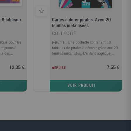
 6 tableaux
Cartes à dorer pirates. Avec 20
feuilles métallisées
COLLECTIF
udique pour les
Résumé : Une pochette contenant 10
u mignons à
tableaux de pirates à décorer grâce aux 20
e à des
feuilles métallisées. L'enfant applique
r chaque
facilement les feuilles métallisées sur des
nfant dans sa
zones autocollantes prédécoupées. Et grâce
12,35 €
7,55 €
EPUISÉ
tive gratifiante
aux pas à pas du livret, il peut réaliser des
qui développe la
créations originales avec ses tableaux (un
 !
cadre photos, une carte d'anniversaire, un
T
VOIR PRODUIT
calendrier...) et les offrir à ses proches !