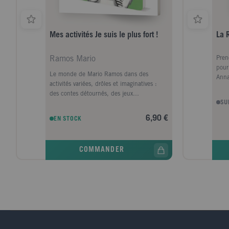
surp
nour
la f
Mes activités Je suis le plus fort !
La 
Brun
Sorb
déve
Ramos Mario
Pren
d'Ac
pour
nomb
Le monde de Mario Ramos dans des
Anna
polit
activités variées, drôles et imaginatives :
déve
des contes détournés, des jeux
SU
d'observation, des coloriages inédits, des
autocollants puzzles, des rébus et des jeux
6,90 €
EN STOCK
de mots et plein d'autres surprises ! 24
pages d'activités drôles et imaginatives ;
une double page stickers.
COMMANDER