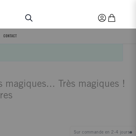
Rechercher
Mon compte
Mon panier
CONTACT
s magiques... Très magiques !
tres
Sur commande en 2-4 jours