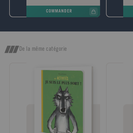
vingtaine de chansons classées
nouv
chronologiquement, chacune étant
de l
COMMANDER
présentée par une petite introduction. Les
mond
2/3 des chansons concernent la période de
qu'i
1945 à nos jours, avec en moyenne 4
alim
chansons par année. Un index général des
et l
chansons complète l'ouvrage. 16 pages
repre
supplémentaires couvrent la période 1996-
voit
1999, avec une dizaine de nouvelles
mass
De la même catégorie
chansons (Zazie, Garou, Brigitte Fontaine,
OGM 
etc.) Public: Public familial pour retrouver
font 
ensemble les grands succès de plusieurs
marc
générations
cell
Dans
mouv
char
paix
des 
reli
mett
resso
l'in
fall
allé