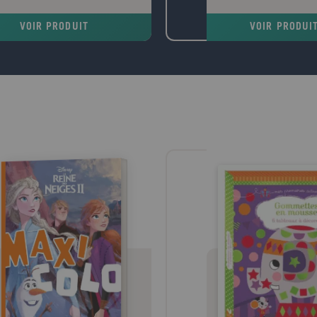
eau passer au second plan le scandale
du peuple hébreu et nous fa
a faim. Ce n'est en effet que lorsque le
vie et l'enseignement de Jé
VOIR PRODUIT
VOIR PRODUI
e craint de manquer de nourriture
résurrection. Considérée en
l se préoccupe de la production
comme Le Livre des Livres, 
entaire. Que les récoltes soient bonnes,
profondément marqué l'hum
es préoccupations quotidiennes
morale, ses moeurs, sa cultu
nnent le dessus: faire rouler les
ures ( agrocarburants ), produire en
e pour l'industrie agroalimentaire (
), se débarrasser des excédents qui
chuter les prix en les bradant sur les
hés mondiaux... La faim silencieuse,
e des pauvres, est de nouveau oubliée.
 les situations de guerre, ce sont les
ements caritatifs qui prennent en
ge les affamés. Dans les situations de
, rares sont ceux qui se préoccupent
malnutris. Pire encore: la nouvelle
gion du développement durable, en
ant l'accent sur l'idée que les
urces sont limitées, légitime
différence à leur égard. Comme s'il
ait de toute façon des régulateurs pour
ger une planète présentée comme