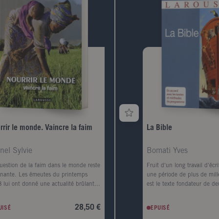
rrir le monde. Vaincre la faim
La Bible
nel Sylvie
Bomati Yves
uestion de la faim dans le monde reste
Fruit d'un long travail d'écr
inante. Les émeutes du printemps
une période de plus de mille
 lui ont donné une actualité brûlante.
est le texte fondateur de d
tant, dès l'automne de la même
religions: le judaïsme et le 
e, le retour des bonnes récoltes et la
Mêlant les faits réels et les 
28,50 €
UISÉ
EPUISÉ
 financière des pays riches faisaient de
narre la création du monde, r