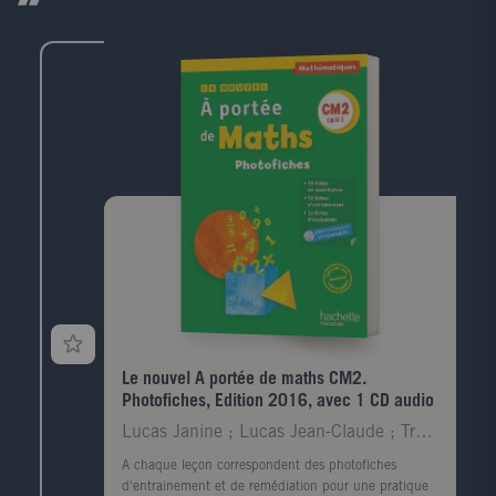
gros, les mots sont bien détachés les uns des autres
et les lignes bien espacées. Les histoires sont courtes,
drôles et très faciles à lire. Ecrites avec des mots en
adéquation avec leur progression, une quantité de
texte à lire réduite et adaptée, pour que l'enfant reste
motivé et prenne confiance. En plus de la petite
histoire, le livre contient : des conseils pour
accompagner l'enfant dans ses premières lectures, la
présentation des personnages, des activités pour
préparer la lecture, et à la fin : "As-tu bien compris
l'histoire ?" pour donner du sens à ce que l'enfant a
lu et aller plus loin que le simple déchiffrage ainsi
qu'une rubrique "Et toi, qu'en penses-tu ?" avec des
petites questions pour "faire réfléchir" ou simplement
discuter autour de l'histoire.
Le nouvel A portée de maths CM2.
Photofiches, Edition 2016, avec 1 CD audio
Lucas Janine ; Lucas Jean-Claude ; Trossevin Marie
A chaque leçon correspondent des photofiches
d'entrainement et de remédiation pour une pratique