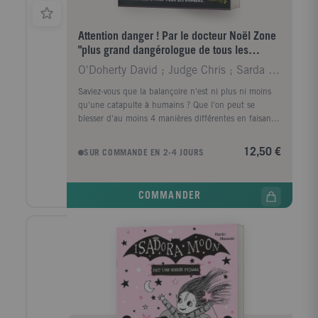
Attention danger ! Par le docteur Noël Zone
"plus grand dangérologue de tous les
temps"
O'Doherty David ; Judge Chris ; Sarda Yves
Saviez-vous que la balançoire n'est ni plus ni moins
qu'une catapulte à humains ? Que l'on peut se
blesser d'au moins 4 manières différentes en faisant
ses devoirs ? Qu'il est très facile de confondre sa
brosse à dents avec un serpent ? Docter Noël Zone
12,50 €
SUR COMMANDE EN 2-4 JOURS
exerce le métier le plus dangereux du monde : il est
dangerologiste. Il est même le meilleur dans son
domaine (normal : il est le seul). Dans son livre, il
COMMANDER
rassemble tous les conseils et règles indispensables
pour : Vous assurer que votre chat n'est pas un tigre.
Faire vos courses sans vous perdre ni être confondu
avec un sac à provisions. Vous créer un costume
d'abeille pour faire fuir un essaim. Distraire un ours
polaire avec un tour de carte... Et, qui sait, peut-être
obtiendrez-vous, grâce à lui, votre diplôme de
dangerologiste de niveau 1 ...