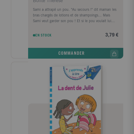
Bonté Thérèse
Sami a attrapé un pou. "Au secours !" dit maman les
bras chargés de lotions et de shampoings... Mais
Sami veut garder son pou ! Et si le pou voulait lui
aussi garder son petit garçon ? Ce niveau 2 est conçu
pour les enfants au milieu du CP et travaille le son
3,79 €
EN STOCK
(ou).
COMMANDER