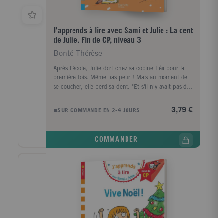
J'apprends à lire avec Sami et Julie : La dent
de Julie. Fin de CP, niveau 3
Bonté Thérèse
Après l'école, Julie dort chez sa copine Léa pour la
première fois. Même pas peur ! Mais au moment de
se coucher, elle perd sa dent. "Et s'il n'y avait pas de
petite souris chez Léna ? " s'inquiète-t-elle. Ce niveau
3 est conçu pour les enfants en fin de CP.
3,79 €
SUR COMMANDE EN 2-4 JOURS
COMMANDER