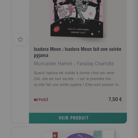
Isadora Moon : Isadora Moon fait une soirée
pyjama
Muncaster Harriet ; Faraday Charlotte
Quand Isadora est invitée à dormir chez son amie
Zoé, elle est tout excitée : c'est la première fois
qu'elle fait une soirée pyjama ! Elles vont pouvoir rire
et s'amuser jusqu'à minuit et peut-être même toute la
nuit. Isadora et Zoé vont profiter de la soirée pour
7,50 €
EPUISÉ
concocter un super gâteau pour remporter le
concours de pâtisserie de l'école. Mais seront-elles
capables de résister à la tentation de glisser quelques
VOIR PRODUIT
ingrédients magiques dans leur préparation ...