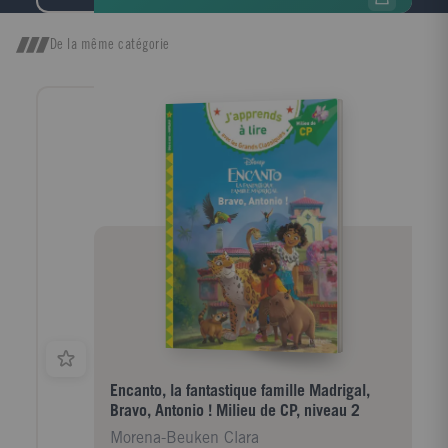
contexte - 5 000 synonymes et contraires pour
enrichir son vocabulaire - Des remarques de
grammaire, d'orthographe, de prononciation, l'origine
De la même catégorie
des mots, les mots de la même famille - Les variantes
orthographiques issues des rectifications de
l'orthographe - Des tableaux de conjugaison - Les
noms des habitants des pays et des régions CE-CM 8-
11 ans
Encanto, la fantastique famille Madrigal,
Bravo, Antonio ! Milieu de CP, niveau 2
Morena-Beuken Clara