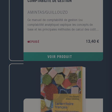
COMPTABILITE DE GESTION
AMINTAS/GUILLOUZO
Ce manuel de comptabilité de gestion (ou
comptabilité analytique) explique les concepts de
base et les principales méthodes de calcul des coûts.
Particulièrement pédagogique, il a été conçu à
l'intention des filières généralistes (sciences
13,40 €
EPUISÉ
économiques et AES, filières LEA, écoles de
commerce, MSG) et des formations intégrant un
enseignement de comptabilité de gestion (IUT, BTS).
VOIR PRODUIT
Il convient également aux étudiants des filières
comptables (DCG, DCSG, MSTCF). Chaque chapitre
comporte une partie de cours, une application
détaillée et des exercices corrigés.