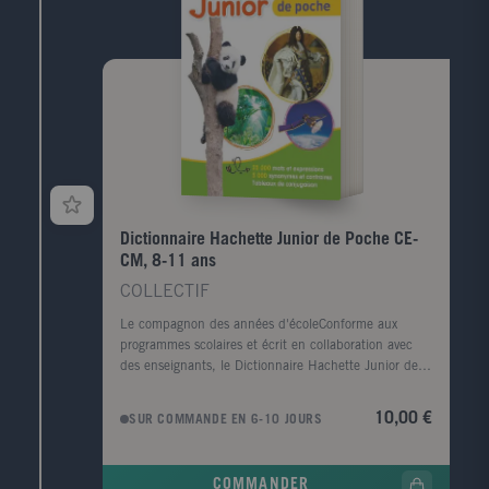
Dictionnaire Hachette Junior de Poche CE-
CM, 8-11 ans
COLLECTIF
Le compagnon des années d'écoleConforme aux
programmes scolaires et écrit en collaboration avec
des enseignants, le Dictionnaire Hachette Junior de
poche guidera les enfants dans leur maîtrise
progressive de la langue française. Un dictionnaire
10,00 €
SUR COMMANDE EN 6-10 JOURS
pour apprendre et comprendre- 25 000 mots et
expressions courantes - des définitions claires et
précises - plus de 30 000 exemples d'emploi en
COMMANDER