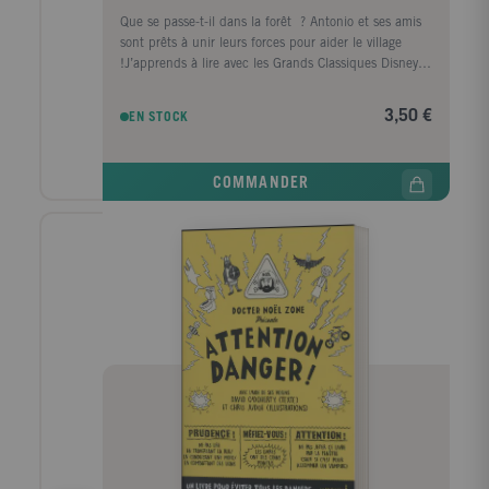
Que se passe-t-il dans la forêt ? Antonio et ses amis
sont prêts à unir leurs forces pour aider le village
!J’apprends à lire avec les Grands Classiques Disney
est une collection spécialement conçue pour
accompagner les enfants dans leur apprentissage de
3,50 €
EN STOCK
la lecture. Elle propose des petites histoires courtes et
faciles à lire. L’enfant peur lire tout seul dès le début
de l’apprentissage de la lecture. La collection
COMMANDER
propose quatre niveaux progressifs :• Niveau 1 –
Début de CP• Niveau 2 – Milieu de CP• Niveau 3 –
Fin de CP• Niveau CE1