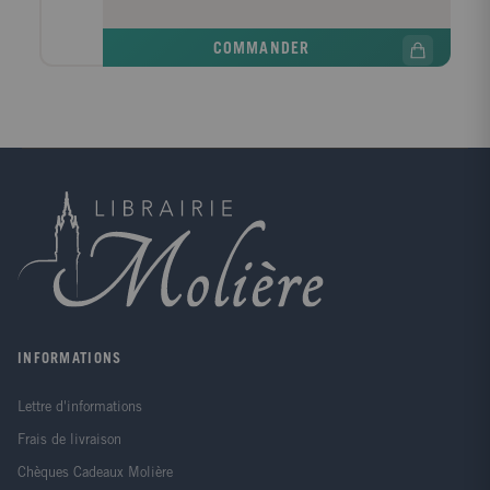
groupes de consonnes, des digrammes et de
nouveaux mots outils ; Lecture des différentes
COMMANDER
écritures d'un même son. Vous trouverez dans
chaque livre des étiquettes mots et des images
autocorrectives à découper, qui vous permettront de
faire découvrir à votre enfant le vocabulaire des textes
et l'aideront à le mémoriser.
INFORMATIONS
Lettre d'informations
Frais de livraison
Chèques Cadeaux Molière