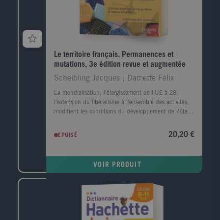
Le territoire français. Permanences et
mutations, 3e édition revue et augmentée
Scheibling Jacques ; Damette Félix
La mondialisation, l'élargissement de l'UE à 28,
l'extension du libéralisme à l'ensemble des activités,
modifient les conditions du développement de l'Etat-
nation qui perd de sa substance au profit de logiques
économiques et politiques supranationales. Nous
20,20 €
EPUISÉ
assistons à un changement d'échelle des problèmes
territoriaux : ils deviennent infra-régionaux et
renvoient à l'Etat et non à l'Europe. Cet ouvrage,
VOIR PRODUIT
entièrement mis à jour, s'adresse aux étudiants en
géographie et en histoire, aux candidats aux concours
de l'enseignement, aux élèves des classes
préparatoires ainsi qu'aux professeurs d'histoire-
géographie.