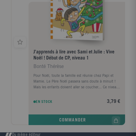
J'apprends à lire avec Sami et Julie : Vive
Noël ! Début de CP, niveau 1
Bonté Thérèse
Pour Noël, toute la famille est réunie chez Papi et
Mamie. Le Père Noël passera sans doute à minuit !
Mais les enfants doivent aller se coucher... Ce niveau
1 est conçu spécialement pour les enfants au début
du CP. Les mots utilisés dans l'histoire sont
3,79 €
EN STOCK
exclusivement construits avec des syllabes simples :
ba, be, bi, bo, bu, vi, ve, no, el et très facilement
déchiffrables pour un enfant qui débute en lecture.
COMMANDER
"J'apprends à lire avec Sami et Julie" est une
collection de petites histoires spécialement conçue
pour les enfants apprenant à lire. Le texte est écrit en
Du même éditeur