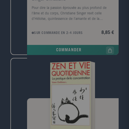
Pour dire la passion éprouvée au plus profond de
l'âme et du corps, Christiane Singer revit celle
d'Héloïse, quintessence de l'amante et de la
mystique. Elle nous donne à travers cette confession
tout à la fois païenne et spirituelle, ce bréviaire fou,
8,85 €
SUR COMMANDE EN 2-4 JOURS
cette exaltation unique du plaisir et de l'extase, un
texte qui restera parmi les plus intenses jamais écrits
sur l'amour.
COMMANDER