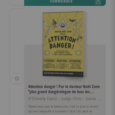
COMMANDER
propose quatre niveaux progressifs :• Niveau 1 –
Début de CP• Niveau 2 – Milieu de CP• Niveau 3 –
Fin de CP• Niveau CE1
Attention danger ! Par le docteur Noël Zone
"plus grand dangérologue de tous les
temps"
O'Doherty David ; Judge Chris ; Sarda Yves
Saviez-vous que la balançoire n'est ni plus ni moins
qu'une catapulte à humains ? Que l'on peut se