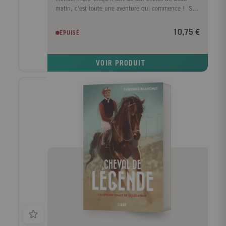
matin, c'est toute une aventure qui commence ! Sur
la terre, dans les airs et même sous l'eau, Picchu
s'amuse partout au pays des lamas. Mais
10,75 €
EPUISÉ
maintenant... Comment on rentre ? Aide Picchu à
retrouver son chemin au gré de ses rencontres ! Tu es
prêt ? A toi de jouer !
VOIR PRODUIT