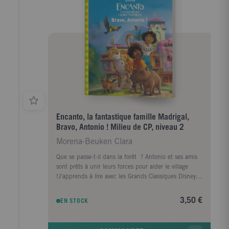
plus un enseignement fondé sur l'ésotérisme du
bouddhisme Mahayana et jamais révélé en Occident.
Encanto, la fantastique famille Madrigal,
Bravo, Antonio ! Milieu de CP, niveau 2
Morena-Beuken Clara
Que se passe-t-il dans la forêt ? Antonio et ses amis
sont prêts à unir leurs forces pour aider le village
!J’apprends à lire avec les Grands Classiques Disney
est une collection spécialement conçue pour
accompagner les enfants dans leur apprentissage de
3,50 €
EN STOCK
la lecture. Elle propose des petites histoires courtes et
faciles à lire. L’enfant peur lire tout seul dès le début
de l’apprentissage de la lecture. La collection