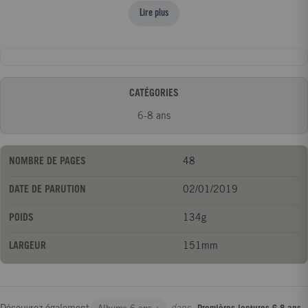
costume idéal, Emma est encore loin de se douter qu'elle devra
Lire plus
aider une petite licorne à retrouver sa maman... Heureusement,
elle pourra compter sur son ami Arthur et son chat Loustic pour
mener l'enquête à ses côtés !
CATÉGORIES
6-8 ans
NOMBRE DE PAGES
48
DATE DE PARUTION
02/01/2019
POIDS
134g
LARGEUR
151mm