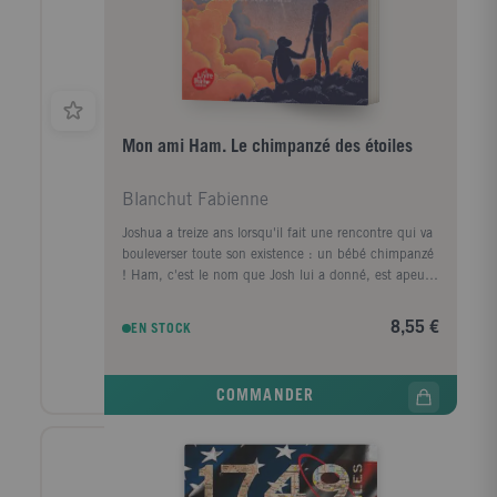
Mon ami Ham. Le chimpanzé des étoiles
Blanchut Fabienne
Joshua a treize ans lorsqu'il fait une rencontre qui va
bouleverser toute son existence : un bébé chimpanzé
! Ham, c'est le nom que Josh lui a donné, est apeuré
et maladif. A force de patience et d'amour, l'animal
révèle une intelligence hors-norme et des qualités
8,55 €
EN STOCK
extraordinaires. Repéré par les ingénieurs de la NASA,
le chimpanzé est choisi pour intégrer le programme
des singes astronautes. Cette aventure va changer à
COMMANDER
jamais la destinée des deux jeunes amis, et celle de
l'Humanité.