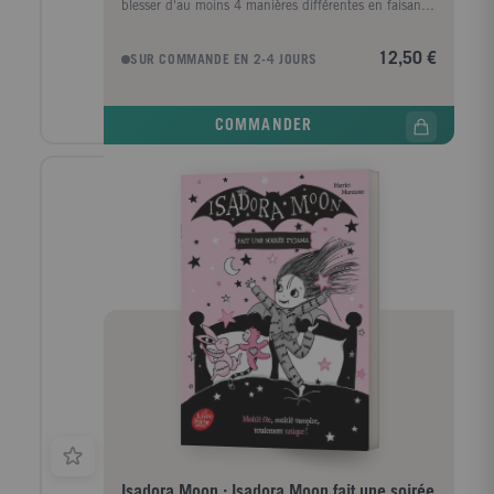
blesser d'au moins 4 manières différentes en faisant
ses devoirs ? Qu'il est très facile de confondre sa
brosse à dents avec un serpent ? Docter Noël Zone
12,50 €
SUR COMMANDE EN 2-4 JOURS
exerce le métier le plus dangereux du monde : il est
dangerologiste. Il est même le meilleur dans son
domaine (normal : il est le seul). Dans son livre, il
COMMANDER
rassemble tous les conseils et règles indispensables
pour : Vous assurer que votre chat n'est pas un tigre.
Faire vos courses sans vous perdre ni être confondu
avec un sac à provisions. Vous créer un costume
d'abeille pour faire fuir un essaim. Distraire un ours
polaire avec un tour de carte... Et, qui sait, peut-être
obtiendrez-vous, grâce à lui, votre diplôme de
dangerologiste de niveau 1 ...
Isadora Moon : Isadora Moon fait une soirée