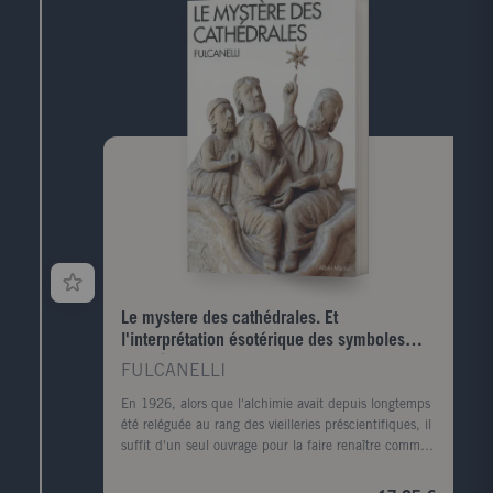
Le mystere des cathédrales. Et
l'interprétation ésotérique des symboles
hermétiques du Grand Oeuvre
FULCANELLI
En 1926, alors que l'alchimie avait depuis longtemps
été reléguée au rang des vieilleries préscientifiques, il
suffit d'un seul ouvrage pour la faire renaître comme
le phénix de ses cendres : Le Mystère des
cathédrales, signé d'un certain Fulcanelli. Dans ce