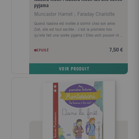
pyjama
Muncaster Harriet ; Faraday Charlotte
Quand Isadora est invitée à dormir chez son amie
Zoé, elle est tout excitée : c'est la première fois
qu'elle fait une soirée pyjama ! Elles vont pouvoir rire
et s'amuser jusqu'à minuit et peut-être même toute la
nuit. Isadora et Zoé vont profiter de la soirée pour
7,50 €
EPUISÉ
concocter un super gâteau pour remporter le
concours de pâtisserie de l'école. Mais seront-elles
capables de résister à la tentation de glisser quelques
VOIR PRODUIT
ingrédients magiques dans leur préparation ...