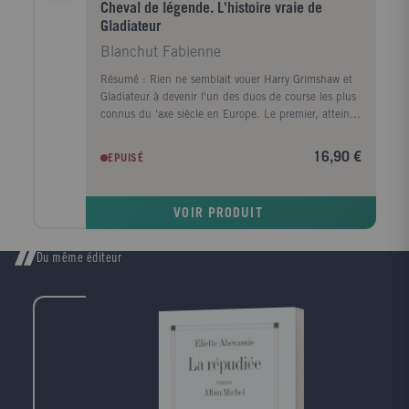
Cheval de légende. L'histoire vraie de
Gladiateur
Blanchut Fabienne
Résumé : Rien ne semblait vouer Harry Grimshaw et
Gladiateur à devenir l'un des duos de course les plus
connus du 'axe siècle en Europe. Le premier, atteint
de myopie sévère, enchaînera les succès malgré les
obstacles, porté par le second, un pur-sang boiteux.
16,90 €
EPUISÉ
Au fil des pages de ce roman, inspiré de faits réels,
se dessine le destin extraordinaire de ce binôme
équestre à qui tout va réussir. Une plongée intime
VOIR PRODUIT
dans le monde des courses hippiques, mais aussi et
surtout, le récit touchant d'une relation riche et
inexplicable : celle qui unit un cavalier à sa monture.
Du même éditeur