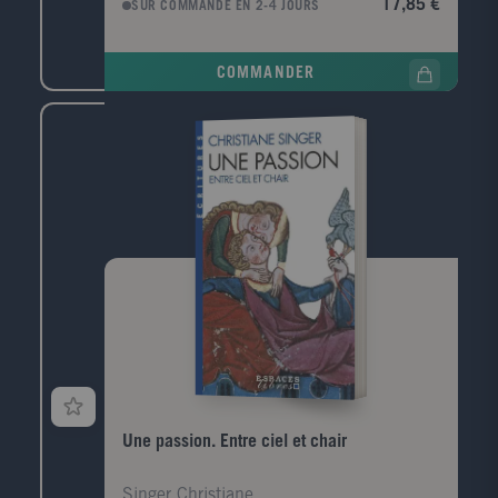
17,85 €
SUR COMMANDE EN 2-4 JOURS
texte unique en son genre, l'auteur se livre à une
analyse serrée de la mystérieuse symbolique, tout à
fait indépendante des motifs chrétiens, qui orne les
COMMANDER
grandes cathédrales de France, en particulier Notre-
Dame de Paris. Il montre, d'une manière
extraordinairement convaincante, comment ce
langage pictural inscrit dans la pierre constitue en
réalité une initiation complète aux opérations
alchimiques les plus poussées. Ce livre est l'un des
très grands classiques de l'ésotérisme contemporain,
mais aussi un puissant témoignage de la richesse et
de la complexité de notre patrimoine culturel, du
Moyen Âge jusqu'au temps présent. Fulcanelli, d'une
manière ou d'une autre, est toujours vivant et son
enseignement nous interpelle, que l'on adhère ou
non à l'alchimie.
Une passion. Entre ciel et chair
Singer Christiane