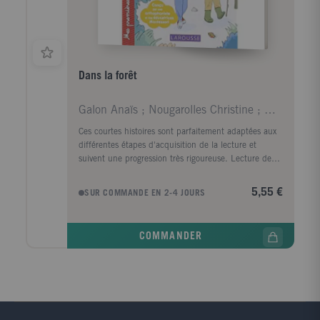
Dans la forêt
Galon Anaïs ; Nougarolles Christine ; Rinaldi Juli
Ces courtes histoires sont parfaitement adaptées aux
différentes étapes d'acquisition de la lecture et
suivent une progression très rigoureuse. Lecture de
mots courts et très simples ; Lecture de groupes de
consonnes et des premiers mots outils ; Lecture des
5,55 €
SUR COMMANDE EN 2-4 JOURS
digrammes (sons de deux lettres) ; Lecture des
groupes de consonnes, des digrammes et de
nouveaux mots outils ; Lecture des différentes
COMMANDER
écritures d'un même son. Vous trouverez dans
chaque livre des étiquettes mots et des images
autocorrectives à découper, qui vous permettront de
faire découvrir à votre enfant le vocabulaire des textes
et l'aideront à le mémoriser.