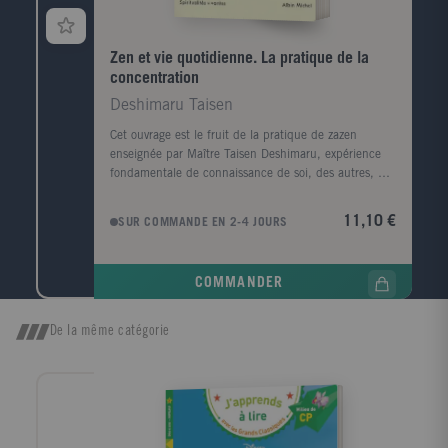
Zen et vie quotidienne. La pratique de la
concentration
Deshimaru Taisen
Cet ouvrage est le fruit de la pratique de zazen
enseignée par Maître Taisen Deshimaru, expérience
fondamentale de connaissance de soi, des autres, du
monde et du cosmos. Comment vivre ici et
maintenant? Comment observer son karma sur le
11,10 €
SUR COMMANDE EN 2-4 JOURS
chemin de la vie à la mort? Comment se concentrer
instant après instant tout au long de la vie
quotidienne afin de vivre pleinement le moment
COMMANDER
présent et ne pas laisser vainement passer le temps?
Observation-concentration, aller de l'un à l'autre, telle
est la méthode que nous propose Maître Deshimaru
De la même catégorie
aussi bien à travers la posture de zazen que durant la
vie quotidienne. C'est à partir de cette pratique
millénaire et au-delà du temps, par l'entraînement du
corps, de la respiration et de l'esprit qu'on devient un
miroir où tout peut se réfléchir. Cet ouvrage, basé sur
les principes de la médecine orientale, nous livre de