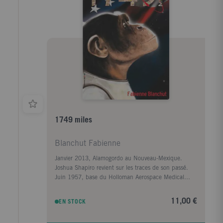
1749 miles
Blanchut Fabienne
Janvier 2013, Alamogordo au Nouveau-Mexique.
Joshua Shapiro revient sur les traces de son passé.
Juin 1957, base du Holloman Aerospace Medical
Center. A 13 ans, il se prend d'affection pour un
bébé chimpanzé apeuré et maladif. A force de
11,00 €
EN STOCK
patience et d'amour, Ham puisque c'est le nom que
Josh lui a donné, révèle une intelligence hors-norme