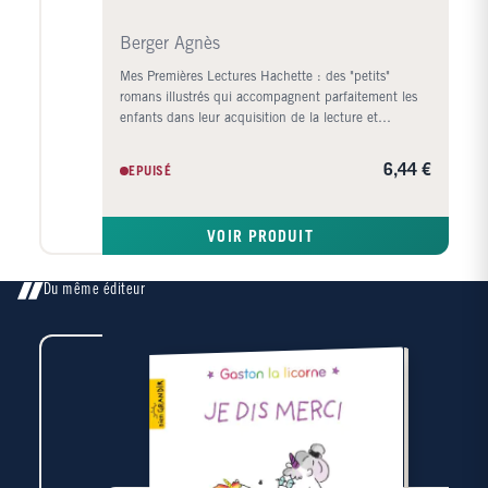
Berger Agnès
Mes Premières Lectures Hachette : des "petits"
romans illustrés qui accompagnent parfaitement les
enfants dans leur acquisition de la lecture et
transmettent le plaisir de lire. Dumbo, l'éléphant aux
trop grandes oreilles, fait face aux moqueries des
6,44 €
EPUISÉ
différents animaux du cirque auquel il appartient.
Mais grâce à son ami Timothée la souris, il va
comprendre que sa différence fait sa force.
VOIR PRODUIT
Du même éditeur