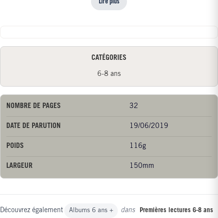
Lire plus
CATÉGORIES
6-8 ans
NOMBRE DE PAGES
32
DATE DE PARUTION
19/06/2019
POIDS
116g
LARGEUR
150mm
Découvrez également
dans
Albums 6 ans +
Premières lectures 6-8 ans