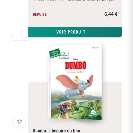
des clones créée pour défendre le Sénat Galactique
et faire face à la menace des Séparatistes et leur
leader militaire, le fourbe Général Grievous. Les Jedi
6,44 €
EPUISÉ
Obi-Wan Kenobi et Anakin Skywalker vont devoir faire
face à de redoutables adversaires et déjouer de
sombres complots qui pourraient faire renaître pour
VOIR PRODUIT
de bon la menace des Sith dans la galaxie.
Dumbo. L'histoire du film