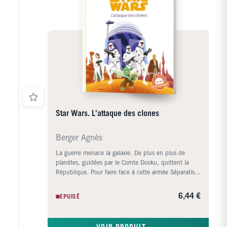
Star Wars. L'attaque des clones
Berger Agnès
La guerre menace la galaxie. De plus en plus de
planètes, guidées par le Comte Dooku, quittent la
République. Pour faire face à cette armée Séparatiste
grandissante, le Sénat décide de voter la création
d'une armée de clones. Afin d'assurer la protection
6,44 €
EPUISÉ
de la sénatrice Padmé Amidala, dont le vote sera
déterminant, le Jedi Obi-Wan Kenobi et son
Padawan, Anakin Skywalker, sont rappelés sur