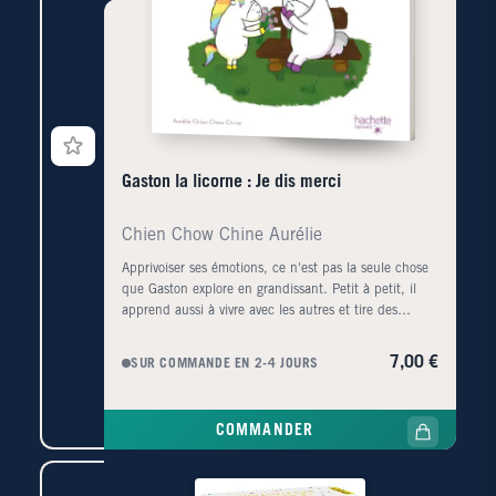
Gaston la licorne : Je dis merci
Chien Chow Chine Aurélie
Apprivoiser ses émotions, ce n'est pas la seule chose
que Gaston explore en grandissant. Petit à petit, il
apprend aussi à vivre avec les autres et tire des
enseignements de toutes les petites épreuves du
quotidien !Quand il veut et obtient quelque chose ou
7,00 €
SUR COMMANDE EN 2-4 JOURS
qu'on lui rend service, Gaston oublie parfois qu'il
existe un mot magique? Merci ! Comme Gaston,
découvre l'importance de ce mot et tout ce qu'il
COMMANDER
apporte de positif dans ta vie et dans celle des autres
!Notes Biographiques : Née à Paris, Aurélie chien
Chow Chine a travaillé pendant 10 ans dans le dessin