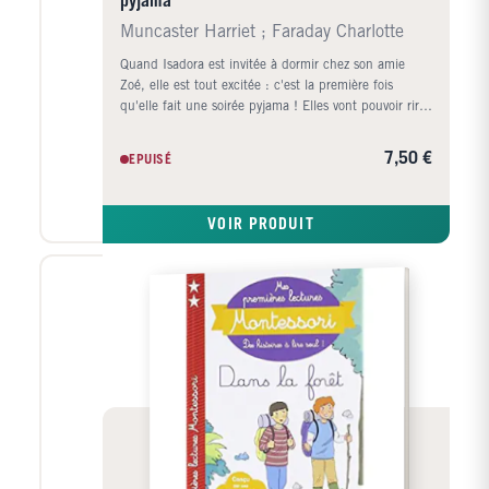
pyjama
Muncaster Harriet ; Faraday Charlotte
Quand Isadora est invitée à dormir chez son amie
Zoé, elle est tout excitée : c'est la première fois
qu'elle fait une soirée pyjama ! Elles vont pouvoir rire
et s'amuser jusqu'à minuit et peut-être même toute la
nuit. Isadora et Zoé vont profiter de la soirée pour
7,50 €
EPUISÉ
concocter un super gâteau pour remporter le
concours de pâtisserie de l'école. Mais seront-elles
capables de résister à la tentation de glisser quelques
VOIR PRODUIT
ingrédients magiques dans leur préparation ...