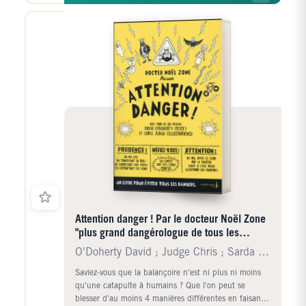
Début de CP• Niveau 2 – Milieu de CP• Niveau 3 –
Fin de CP• Niveau CE1
Attention danger ! Par le docteur Noël Zone
"plus grand dangérologue de tous les
temps"
O'Doherty David ; Judge Chris ; Sarda Yves
Saviez-vous que la balançoire n'est ni plus ni moins
qu'une catapulte à humains ? Que l'on peut se
blesser d'au moins 4 manières différentes en faisant