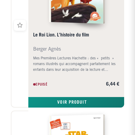
Le Roi Lion. L'histoire du film
Berger Agnès
Mes Premières Lectures Hachette : des « petits »
romans illustrés qui accompagnent parfaitement les
enfants dans leur acquisition de la lecture et
transmettent le plaisir de lire. Simba est un jeune
lionceau qui rêve d’aventure. Mais à la suite d’un
6,44 €
EPUISÉ
grave accident, il se retrouve exilé loin de la terre des
lions et doit affronter de nombreuses épreuves avant
de pouvoir rentrer chez lui.
VOIR PRODUIT