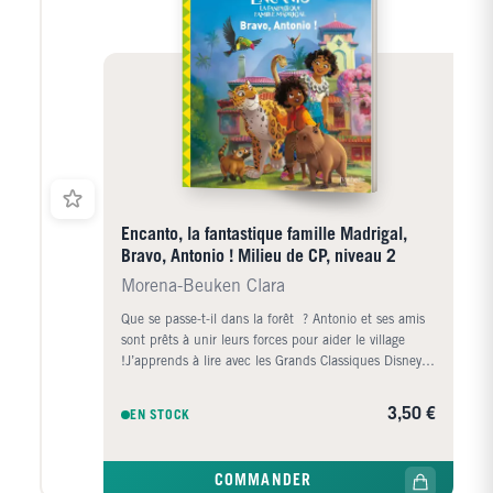
Encanto, la fantastique famille Madrigal,
Bravo, Antonio ! Milieu de CP, niveau 2
Morena-Beuken Clara
Que se passe-t-il dans la forêt ? Antonio et ses amis
sont prêts à unir leurs forces pour aider le village
!J’apprends à lire avec les Grands Classiques Disney
est une collection spécialement conçue pour
accompagner les enfants dans leur apprentissage de
3,50 €
EN STOCK
la lecture. Elle propose des petites histoires courtes et
faciles à lire. L’enfant peur lire tout seul dès le début
de l’apprentissage de la lecture. La collection
COMMANDER
propose quatre niveaux progressifs :• Niveau 1 –