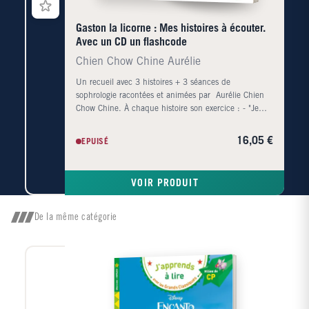
Gaston la licorne : Mes histoires à écouter.
Avec un CD un flashcode
Chien Chow Chine Aurélie
Un recueil avec 3 histoires + 3 séances de
sophrologie racontées et animées par Aurélie Chien
Chow Chine. À chaque histoire son exercice : - "Je
suis en colère" : chasser le nuage de colère - "Je suis
vexé" : la bulle de protection - "Je me concentre" : le
16,05 €
EPUISÉ
bouton de la concentrationAvec un CD audio et un
flashcode à l'intérieur du livre.
VOIR PRODUIT
De la même catégorie