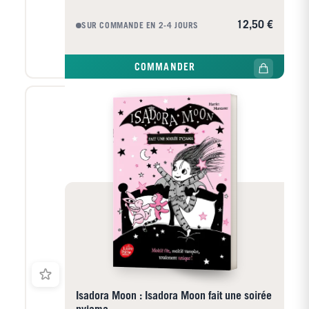
ses devoirs ? Qu'il est très facile de confondre sa
brosse à dents avec un serpent ? Docter Noël Zone
12,50 €
SUR COMMANDE EN 2-4 JOURS
exerce le métier le plus dangereux du monde : il est
dangerologiste. Il est même le meilleur dans son
domaine (normal : il est le seul). Dans son livre, il
COMMANDER
rassemble tous les conseils et règles indispensables
pour : Vous assurer que votre chat n'est pas un tigre.
Faire vos courses sans vous perdre ni être confondu
avec un sac à provisions. Vous créer un costume
d'abeille pour faire fuir un essaim. Distraire un ours
polaire avec un tour de carte... Et, qui sait, peut-être
obtiendrez-vous, grâce à lui, votre diplôme de
dangerologiste de niveau 1 ...
Isadora Moon : Isadora Moon fait une soirée