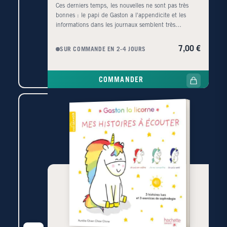
Ces derniers temps, les nouvelles ne sont pas très
bonnes : le papi de Gaston a l'appendicite et les
informations dans les journaux semblent très
mauvaises. Gaston s'inquiète et il a une grosse boule
au ventre. Grâce à un nouvel exercice de sophrologie,
7,00 €
SUR COMMANDE EN 2-4 JOURS
Gaston prend du recul, retrouve sa bonne humeur et
décide d'agir à son échelle pour rendre les choses
plus belles.
COMMANDER