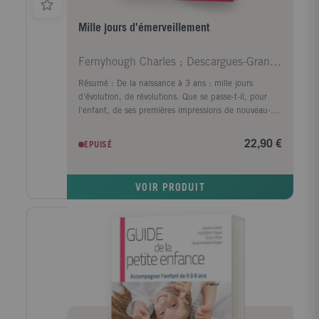
Mille jours d'émerveillement
Fernyhough Charles ; Descargues-Grant Madeleine
Résumé : De la naissance à 3 ans : mille jours
d'évolution, de révolutions. Que se passe-t-il, pour
l'enfant, de ses premières impressions de nouveau-né
à la maîtrise du langage ? Pendant trois ans, Charles
Fernyhough, un psychologue spécialiste du cerveau,
22,90 €
EPUISÉ
s'est penché sur la vie de sa fille Athena, pour
raconter le miracle qui a fait d'elle une petite
personne humaine, douée de langage et de
VOIR PRODUIT
sociabilité, de mémoire et de conscience. A travers
son récit intime chargé d'émotion, les parents,
grands-parents, tous les adultes soucieux du bien-être
des petits découvriront les arcanes de ce miracle, tout
en reconnaissant ce qu'ils vivent ou ont vécu. Mille
jours où éclosent la capacité de découvrir son corps
et son environnement, la faculté de bouger, se
reconnaître dans le miroir, se faire comprendre,
imaginer, penser, devenir soi... Il y a de quoi
s'émerveiller.