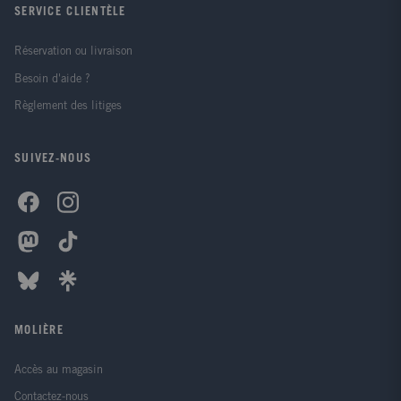
thème abordé et d'un condensé des ' questions que
SERVICE CLIENTÈLE
l'on se pose ' face à cette situation. Ils sont
également ponctués d'exemples d'encadrés ' Mémo '
Réservation ou livraison
(points importants à retenir) et ' Rôle de la
Besoin d'aide ?
professionnelle ' (conduites à tenir). Enfin des fiches
de synthèse détaillent certaines techniques de soins
Règlement des litiges
ou activités évoquées. Ce livre accompagnera
également les parents tout au long des premières
années de vie de leur(s) enfant(s). Le monde de
SUIVEZ-NOUS
l'enfance évoluant en permanence cette nouvelle
édition a été l'occasion d'actualiser et d'enrichir
l'ensemble des informations délivrées et plus
spécifiquement le suivi médical de l'enfant et la prise
en charge de l'enfant malade. Jacqueline Gassier est
puéricultrice diplômée d'Etat professeur de sciences
et techniques médico-sociales. Muriel Beliah-Nappez
est pédiatre praticien hospitalier à l'hôpital Antoine-
Béclère. Evelyne Allègre est psychothérapeute en
libéral. Claudine Montenot-Wagner est puéricultrice-
MOLIÈRE
cadre supérieur de santé et coordinatrice Petite
enfance à la Direction ' Enfance ' de la mairie de
Montpellier.
Accès au magasin
Contactez-nous