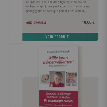
Ce livre est le fruit d'une vingtaine d'années de
recherche appliquée par l'auteur dans le domaine
pédagogique en tant que parent et éducateur
Montessori. Il améliorera vos connaissances sur la
psychologie de l'enfant, stimulera votre réflexion,
18,00 €
INDISPONIBLE
éclairera vos choix de vie et vous ouvrira de nouveaux
horizons. Après avoir étudié et appliqué les quelque
100 points répertoriés ici, vous comprendrez que
VOIR PRODUIT
l'éducation est un art et que tout art nécessite des
connaissances, de la créativité et de l'enthousiasme.
L'idée est de savoir aborder intelligemment les
difficultés qui se présentent et de mettre en place
des ressources actives, en gardant à l'esprit le bien de
l'enfant comme celui des personnes qui
l'accompagnent tout au long de son enfance et de
son adolescence. Ce manuel ludique, pratique et
néanmoins très enrichissant est une chaleureuse
invitation à devenir un parent ou un éducateur
créatif, afin que nos enfants soient demain des êtres
humains épanouis et de grande qualité. Si vous êtes
en contact avec des enfants dans votre famille, votre
profession ou vos activités de loisirs, ce manuel est
incontournable et ne manquera pas de vous
surprendre !