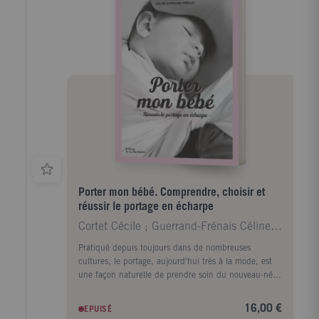
romaines, devenu l'un des plus célèbres gladiateurs
de son époque. De ses premiers entraînements dans
l'arène à son ultime combat pour gagner son épée de
bois, gage de sa liberté, vous apprendrez tout sur les
conditions de vie des gladiateurs, la construction et
l'inauguration du Colisée en l'an 80 par l'empereur
Titus, la chasse aux fauves, la soif du peuple pour les
jeux sanglants... Un film aussi instructif que
passionnant!
Porter mon bébé. Comprendre, choisir et
réussir le portage en écharpe
Cortet Cécile ; Guerrand-Frénais Céline ; Bost Ann
Pratiqué depuis toujours dans de nombreuses
cultures, le portage, aujourd'hui très à la mode, est
une façon naturelle de prendre soin du nouveau-né,
favorisant ainsi le peau à peau et le maternage.
Véritable guide, Porter mon bébé accompagne les
16,00 €
EPUISÉ
parents de la naissance de l'enfant à ses premiers