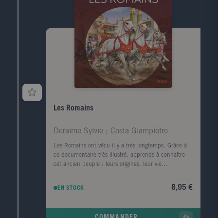
Les Romains
Deraime Sylvie ; Costa Giampietro
Les Romains ont vécu il y a très longtemps. Grâce à
ce documentaire très illustré, apprends à connaître
cet ancien peuple : leurs origines, leur vie
quotidienne, leurs batailles... Au début du livre,
découvre des images à découper pour apprendre en
8,95 €
EN STOCK
t'amusant !
COMMANDER