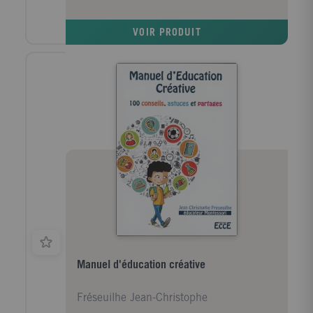
pas, leur prodiguant de nombreux conseils : les
différents modes de portage (porte-bébés " prêts-à-
VOIR PRODUIT
porter ", traditionnels ou modernes...) et plus
particulièrement de l'écharpe ; les avantages et
bienfaits du portage (développement psychomoteur,
protection du dos et de la hanche, sociabilité, lien
sécurisant...) ; les diverses techniques de nouages
(devant, dos, côté, nouages spécifiques : grossesse,
jumeaux, portage courte et longue durée...) ; plus de
350 photographies couleur dont de nombreux pas à
pas pour une utilisation optimale de l'écharpe de
portage. Un outil indispensable pour être en
harmonie avec son bébé.
Manuel d'éducation créative
Fréseuilhe Jean-Christophe