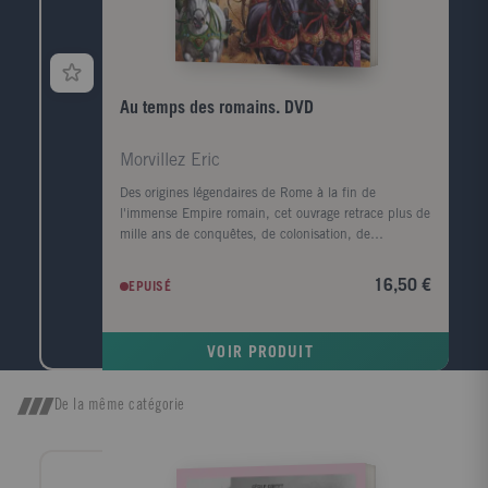
Au temps des romains. DVD
Morvillez Eric
Des origines légendaires de Rome à la fin de
l'immense Empire romain, cet ouvrage retrace plus de
mille ans de conquêtes, de colonisation, de
constructions qui ont profondément marqué le
monde. Rome nous livre tous ses secrets: ses dieux,
16,50 €
EPUISÉ
son armée, ses grands hommes, sa vie quotidienne,
ses fêtes, son génie... et toutes les richesses qu'elle
nous a léguées. Une chronique vivante qui nous
VOIR PRODUIT
entraîne au coeur de cette grande civilisation! Voir
l'Histoire, c'est revivre, grâce au DVD, des
événements historiques qui ont bouleversé le monde.
De la même catégorie
Les superstars de l'Empire romain, c'étaient eux: les
gladiateurs! A travers ce superbe film aux décors
parfaitement reconstitués, on suit les aventures
haletantes de Verus, esclave dans les carrières