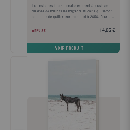
Les instances internationales estiment à plusieurs
dizaines de millions les migrants africains qui seront
contraints de quitter leur terre d'ici à 2050. Pour une
question de géographie, une partie de ces migrants
transitera par le Sahara et s'additionnera à
14,65 €
EPUISÉ
l'émigration Maghrébine en direction d'une Europe
qui ne se veut ni africaine ni musulmane. Un tel
exode créera immanquablement des frictions
VOIR PRODUIT
importantes aux frontières sud des pays du Maghreb
puis en Méditerranée. Comment éviter un tel chaos ?
Et si, prenant conscience de l'urgence, au lieu de se
rejeter, les peuples du Nord et du Sud s'alliaient pour
faire pression sur leurs gouvernants afin de permettre
aux populations de demeurer chez elles, en rendant
ce choix non seulement réalisable, mais aussi
attractif. Comment s'y prendre pour relever un tel défi
?