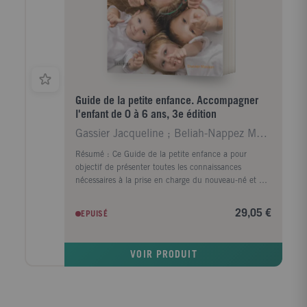
Guide de la petite enfance. Accompagner
l'enfant de 0 à 6 ans, 3e édition
Gassier Jacqueline ; Beliah-Nappez Muriel ; Allègr
Résumé : Ce Guide de la petite enfance a pour
objectif de présenter toutes les connaissances
nécessaires à la prise en charge du nouveau-né et de
l'enfant jusqu'à 6 ans au domicile ou en structure
d'accueil. Composé de six grandes parties l'ouvrage
29,05 €
EPUISÉ
couvre les domaines suivants : ? l'accueil du nouveau-
né qui présente les besoins du nouveau-né et fait le
point sur les différents types d'allaitement et le
VOIR PRODUIT
sommeil ; ? le développement de l'enfant de 0 à 6
ans (croissance développement psychomoteur étapes
de socialisation et autonomie) ; ? les activités d'éveil
et de jeux où sont abordées la place des jouets dans