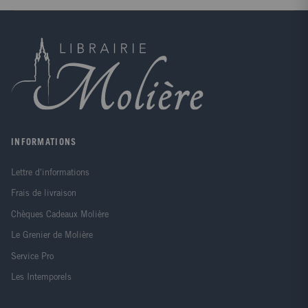
le développement de l'enfant et les différentes
activités d'éveil et de jeux ; ? l'accompagnement de
l'enfant au quotidien qui comprend l'alimentation
l'hygiène de vie de l'enfant la prévention des
accidents le concept de l'accompagnement à la
parentalité et les différents modes d'accueil ; ?
l'accompagnement et la prise en charge d'un enfant
malade en particulier les pathologies courantes les
affections chirurgicales neurologiques et
psychiatriques et enfin l'accompagnement d'un
enfant handicapé ; ? et en annexe trois chapitres qui
INFORMATIONS
présentent les aspects juridiques et administratifs à
connaître rappellent les règles d'ergonomie et
Lettre d'informations
replacent le professionnel dans son contexte de travail
à travers des mises en situation de la vie courante.
Frais de livraison
Clair pédagogique et richement illustré cet ouvrage
s'adresse à tous les professionnels de la petite
Chèques Cadeaux Molière
enfance (auxiliaires de puériculture éducatrices de
Le Grenier de Molière
jeunes enfants assistantes maternelles auxiliaires de
vie aux familles auxiliaires de vie sociale...) qui
Service Pro
trouveront dans cet ouvrage un véritable guide
Les Intemporels
pratique et précis. Les chapitres sont clairement
organisés composés systématiquement d'une
introduction puis d'une situation mettant en scène le