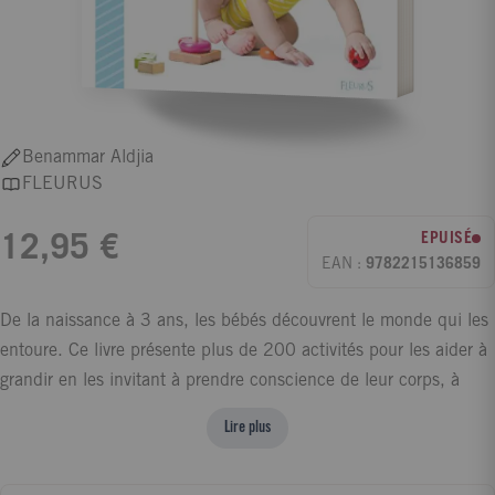
Benammar Aldjia
FLEURUS
EPUISÉ
12,95 €
EAN :
9782215136859
De la naissance à 3 ans, les bébés découvrent le monde qui les
entoure. Ce livre présente plus de 200 activités pour les aider à
grandir en les invitant à prendre conscience de leur corps, à
exprimer leurs émotions, à communiquer, à développer leur
Lire plus
créativité et, petit à petit, à prendre de l'autonomie. Parents,
grands-parents, assistantes maternelles... vous qui désirez