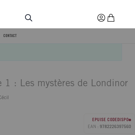
Rechercher
Mon compte
Mon panier
CONTACT
e 1 : Les mystères de Londinor
Cécil
EPUISE CODEDISPO
EAN :
9782226397560