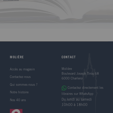
MOLIÈRE
CONTACT
Molière
Accès au magasin
Boulevard Joseph Tirou 68
Contactez-nous
6000 Charleroi
Qui sommes-nous ?
Contactez directement les
Notre histoire
libraires sur WhatsApp
Du lundi au samedi
Nos 40 ans
10h00 à 18h00