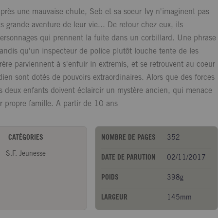
après une mauvaise chute, Seb et sa soeur Ivy n'imaginent pas
 grande aventure de leur vie... De retour chez eux, ils
ersonnages qui prennent la fuite dans un corbillard. Une phrase
tandis qu'un inspecteur de police plutôt louche tente de les
 frère parviennent à s'enfuir in extremis, et se retrouvent au coeur
dien sont dotés de pouvoirs extraordinaires. Alors que des forces
es deux enfants doivent éclaircir un mystère ancien, qui menace
r propre famille. A partir de 10 ans
CATÉGORIES
NOMBRE DE PAGES
352
S.F. Jeunesse
DATE DE PARUTION
02/11/2017
POIDS
398g
LARGEUR
145mm