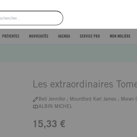
ercher
PRÉVENTES
NOUVEAUTÉS
AGENDA
SERVICE PRO
MON MOLIÈRE
Les extraordinaires Tom
Bell Jennifer ; Mountford Karl James ; Moran 
ALBIN MICHEL
15,33 €