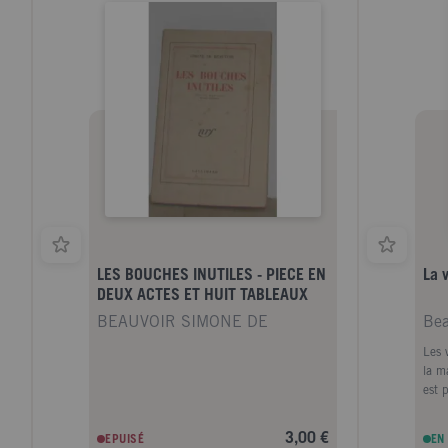
LES BOUCHES INUTILES - PIECE EN
La v
DEUX ACTES ET HUIT TABLEAUX
BEAUVOIR SIMONE DE
Bea
Les 
la ma
est 
n'on
droi
3,00 €
EPUISÉ
EN
colle