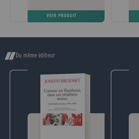
mini
elle
VOIR PRODUIT
misèr
soli
cons
mythe
incit
pas 
Sage
Du même éditeur
mond
rado
dess
tout
dégu
préfé
vieil
inter
un li
"Quel
C'es
pages
cond
ils l