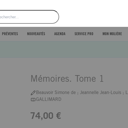
ercher
PRÉVENTES
NOUVEAUTÉS
AGENDA
SERVICE PRO
MON MOLIÈRE
Mémoires. Tome 1
Beauvoir Simone de ; Jeannelle Jean-Louis ; 
GALLIMARD
74,00 €