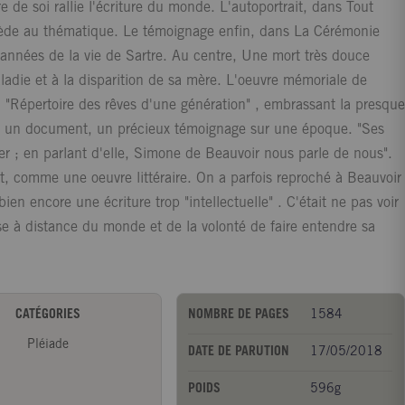
e de soi rallie l'écriture du monde. L'autoportrait, dans Tout
 cède au thématique. Le témoignage enfin, dans La Cérémonie
 années de la vie de Sartre. Au centre, Une mort très douce
ladie et à la disparition de sa mère. L'oeuvre mémoriale de
. "Répertoire des rêves d'une génération" , embrassant la presque
mme un document, un précieux témoignage sur une époque. "Ses
ier ; en parlant d'elle, Simone de Beauvoir nous parle de nous".
t, comme une oeuvre littéraire. On a parfois reproché à Beauvoir
en encore une écriture trop "intellectuelle" . C'était ne pas voir
ise à distance du monde et de la volonté de faire entendre sa
CATÉGORIES
NOMBRE DE PAGES
1584
Pléiade
DATE DE PARUTION
17/05/2018
POIDS
596g