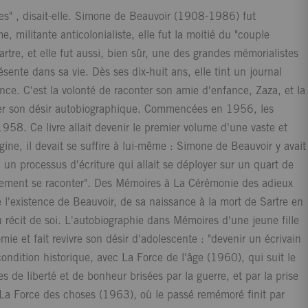
es" , disait-elle. Simone de Beauvoir (1908-1986) fut
 militante anticolonialiste, elle fut la moitié du "couple
artre, et elle fut aussi, bien sûr, une des grandes mémorialistes
ésente dans sa vie. Dès ses dix-huit ans, elle tint un journal
ence. C'est la volonté de raconter son amie d'enfance, Zaza, et la
tiser son désir autobiographique. Commencées en 1956, les
958. Ce livre allait devenir le premier volume d'une vaste et
gine, il devait se suffire à lui-même : Simone de Beauvoir y avait
a un processus d'écriture qui allait se déployer sur un quart de
ulement se raconter". Des Mémoires à La Cérémonie des adieux
 l'existence de Beauvoir, de sa naissance à la mort de Sartre en
 récit de soi. L'autobiographie dans Mémoires d'une jeune fille
ie et fait revivre son désir d'adolescente : "devenir un écrivain
ondition historique, avec La Force de l'âge (1960), qui suit le
de liberté et de bonheur brisées par la guerre, et par la prise
La Force des choses (1963), où le passé remémoré finit par