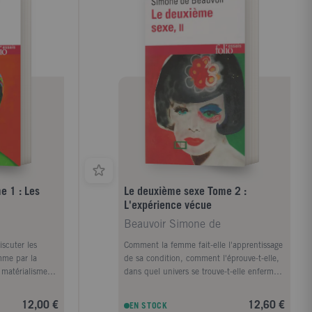
e 1 : Les
Le deuxième sexe Tome 2 :
L'expérience vécue
Beauvoir Simone de
scuter les
Comment la femme fait-elle l'apprentissage
emme par la
de sa condition, comment l'éprouve-t-elle,
e matérialisme
dans quel univers se trouve-t-elle enfermée,
 de montrer
quelles évasions lui sont permises, voilà ce
t la "réalité
que je chercherai à décrire. Alors
12,00 €
12,60 €
EN STOCK
pourquoi la
seulement nous pourrons comprendre