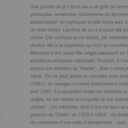
Une journée où je n'écris pas a un goût de cendr
philosophe, romancière, théoricienne du féminisme,
existentialiste" (et mythique) qu'elle forma avec S
de notre temps. Lécriture de soi a toujours été pr
intime. Elle continua sa vie durant, par intermitt
douleur liée à sa disparition qui font se concré
Mémoires d'une jeune fille rangée paraissent en 1
ambitieuse entreprise mémoriale. Pourtant, à l'ori
assouvi son ambition de "totalité" . Mais il amorç
siècle. "On ne peut jamais se connaître mais se
(1981), six ouvrages couvrent pratiquement toute
avril 1980. S'y succèdent toutes les modalités du
rangée, où elle retrace la conquête de son autonom
célèbre" . Les mémoires, récit d'une vie dans sa c
parcours du "Castor" de 1929 à 1944 - dix années 
de conscience d'une sorte d'aveuglement -, puis 