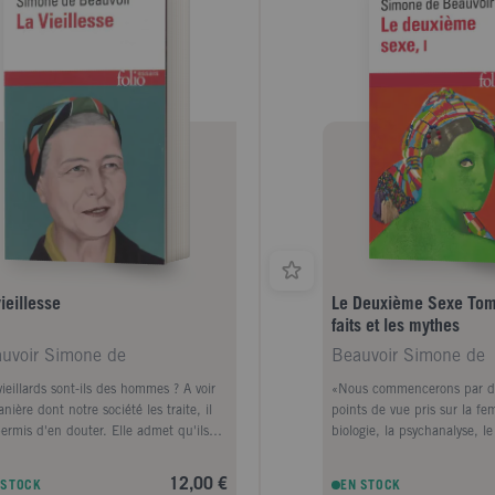
ieillesse
Le Deuxième Sexe Tom
faits et les mythes
uvoir Simone de
Beauvoir Simone de
vieillards sont-ils des hommes ? A voir
«Nous commencerons par di
nière dont notre société les traite, il
points de vue pris sur la f
permis d'en douter. Elle admet qu'ils
biologie, la psychanalyse, l
t ni les mêmes besoins ni les mêmes
historique. Nous essaierons
ts que les autres membres de la
ensuite positivement commen
12,00 €
 STOCK
EN STOCK
ctivité puisqu'elle leur refuse le
féminine" s'est constituée, 