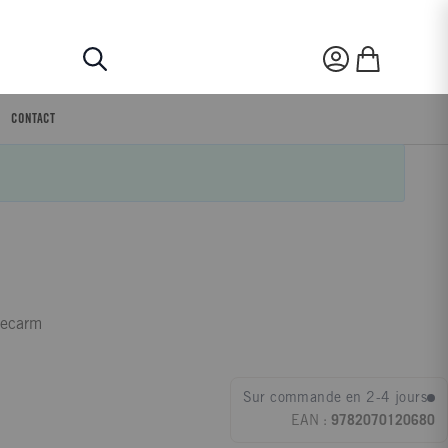
Rechercher
Mon compte
Mon panier
CONTACT
Lecarm
Sur commande en 2-4 jours
EAN :
9782070120680