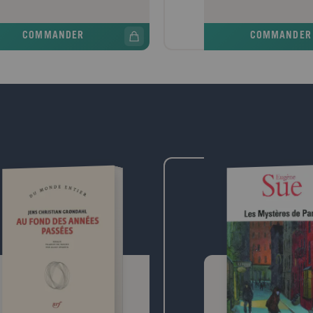
mum que ceux-ci jugent nécessaire ;
femme a été définie comme 
 les condamne délibérément à la
quelles en ont été les con
COMMANDER
COMMANDER
e, aux taudis, aux infirmités, à la
point de vue des hommes. A
tude, au désespoir. Pour apaiser sa
décrirons du point de vue 
cience, ses idéologues ont forgé des
monde tel qu'il leur est pro
s, d'ailleurs contradictoires, qui
pourrons comprendre à quell
ent l'adulte à voir dans le vieillard non
elles se heurtent au momen
son semblable mais un autre. Il est le
de s'évader de la sphère qui
 vénérable qui domine de très haut ce
jusqu'à présent assignée, el
e terrestre. Il est un vieux fou qui
participer au mitsein huma
te et extravague. Qu'on le situe au-
Beauvoir.Notes Biographiqu
us ou en dessous de notre espèce, en
Beauvoir est née à Paris le 
 cas on l'en exile. Mais plutôt que de
Elle fit ses études jusqu'au
iser la réalité, on estime encore
dans le très catholique cour
rable de radicalement l'ignorer : la
de philosophie en 1929, ell
lesse est un secret honteux et un sujet
Marseille, à Rouen et à Pari
dit. Quand j'ai dit que j'y consacrais
1943. C'est L'Invitée (1943
vre, on s'est le plus souvent exclamé :
considérer comme son vérit
le idée ! C'est triste ! C'est morbide ! "
littéraire. Viennent ensuite
t justement pourquoi j'ai écrit ces
autres (1945), Tous les ho
. J'ai voulu décrire en vérité la
mortels (1946), Les Mandari
ition de ces parias et la manière dont
Goncourt 1954), Les Belles
a vivent, j'ai voulu faire entendre leur
et La Femme rompue (1968