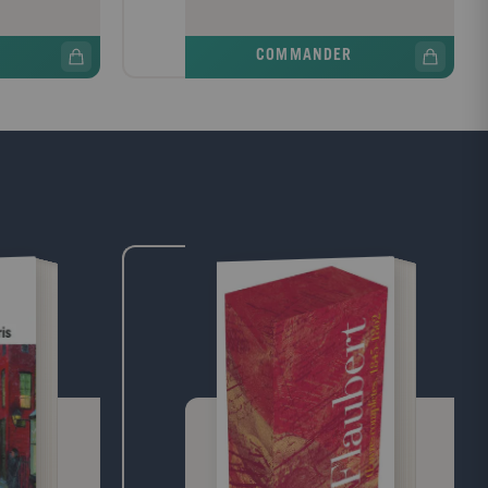
l'Autre et
quels problèmes se posent aux femmes
séquences du
qui, héritant d'un lourd passé, s'efforcent
COMMANDER
lors nous
de forger un avenir nouveau. Quand
des femmes le
j'emploie les mots "femme" ou "féminin" je
posé ; et nous
ne me réfère évidemment à aucun
es difficultés
archétype, à aucune immuable essence ;
t où, essayant
après la plupart de mes affirmations il faut
 leur a été
sous-entendre "dans l'état actuel de
les prétendent
l'éducation et des moeurs". Il ne s'agit pas
in.»Simone de
ici d'énoncer des vérités éternelles mais de
es : Simone de
décrire le fond commun sur lequel s'enlève
9 janvier 1908.
toute existence féminine singulière.
 baccalauréat
s Désir. Agrégée
e enseigna à
s jusqu'en
) qu'on doit
able début
 Le sang des
mmes sont
ns (prix
 Images (1966)
). Simone de