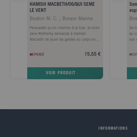
HAMISH MACBETH/06/QUI SEME
Son
LE VENT
esp
cri
Beaton M. C. ; Boraso Marina
Bo
Persuadée qu'on cherche à la tuer, la riche
Sa m
Jane Wetherby demande à Hamish
au c
Macbeth de jouer les gardes du corps en
son 
l'accompagnant dans son Spa sur l'île
Amér
d'Eileencraig, au large de l'Ecosse, avec un
d'an
15,55 €
EPUISÉ
SU
petit groupe d'amis. Dès son arrivée, un
le h
mauvais pressentiment chatouille notre
en c
flegmatique policier : les habitants sont
Noel
VOIR PRODUIT
menaçants et les invités de Jane à peine
coin
polis. Et, lorsque Heather, la plus snob
une 
d'entre eux, est retrouvée, le cou brisé, au
un m
bord d'une falaise, ses craintes se
ses 
confirment. Sur cette île inhospitalière où
arist
les événements étranges ne manquent pas,
tout
Hamish va devoir jouer les fins limiers pour
de D
retrouver le coupable... Vous aimez Agatha
de t
Raisin ? Vous allez adorer Hamish Macbeth
enqu
! Comme sa grande soeur Agatha, cet
tomb
INFORMATIONS
Hercule Poirot à la sauce écossaise entraîne
acci