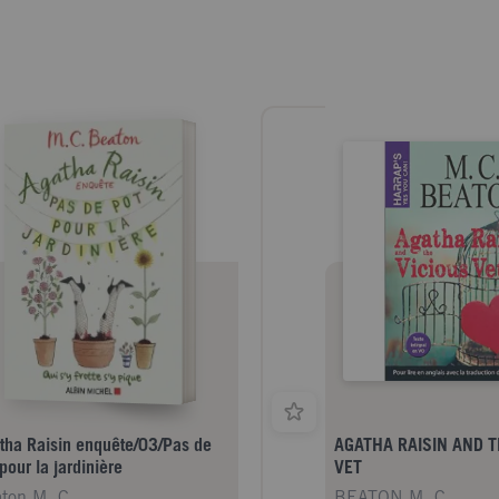
tha Raisin enquête/03/Pas de
AGATHA RAISIN AND T
pour la jardinière
VET
ton M. C.
BEATON M. C.