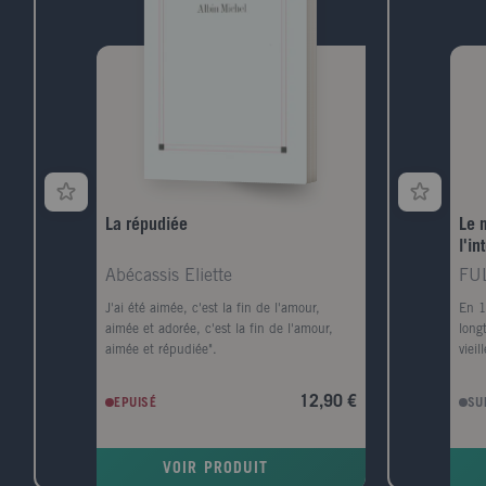
! " L'Agatha Raisin de M.C. Beaton est un
véritable trésor national. "
La répudiée
Le 
l'in
sym
Abécassis Eliette
FU
Oeu
J'ai été aimée, c'est la fin de l'amour,
En 1
aimée et adorée, c'est la fin de l'amour,
long
aimée et répudiée".
vieil
seul
le p
12,90 €
EPUISÉ
SU
cath
Dans
l'aut
VOIR PRODUIT
myst