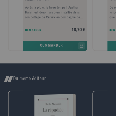
Après la pluie, le beau temps ! Agatha
De r
Raisin est désormais bien installée dans
long
son cottage de Carsely en compagnie de
que 
ses deux chats. Cerise sur le pudding, le
ses 
nouveau vétérinaire du village ne semble
d'un
16,70 €
EN STOCK
EN
pas insensible à ses charmes. Quand le
élég
beau véto succombe à une injection de
une j
tranquillisant destinée à un cheval rétif, la
port
COMMANDER
police locale conclut à un malencontreux
s'an
accident. Mais pour Agatha, dont le flair a
une 
permis de résoudre l'affaire de La Quiche
d'avo
fatale, il s'agit bien d'un meurtre. À
de c
l'étonnement de tous, le séduisant colonel
dont 
James Lacey partage pour une fois l'avis de
bell
son entreprenante voisine. Et nos deux
tête
Du même éditeur
détectives-amateurs se lancent dans une
pots
enquête bien plus périlleuse qu'ils ne
n'éta
l'imaginaient... Agatha Raisin, c'est une
dispa
Miss Marple d'aujourd'hui. Une quinqua
futé
qui n'a pas froid aux yeux, fume comme un
Agat
pompier et boit sec. Sans scrupule,
gour
pugnace, à la fois exaspérante et
attendrissante, elle vous fera mourir de rire