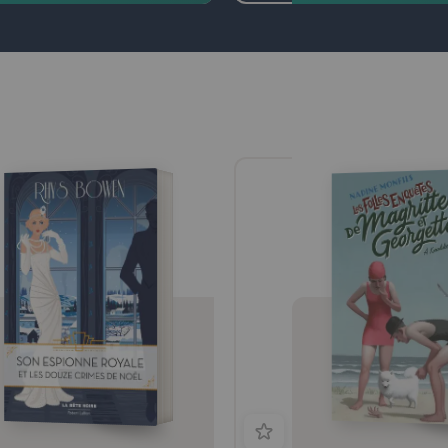
pendante des motifs chrétiens, qui
 les grandes cathédrales de France, en
iculier Notre-Dame de Paris. Il montre,
e manière extraordinairement
aincante, comment ce langage pictural
it dans la pierre constitue en réalité
initiation complète aux opérations
imiques les plus poussées. Ce livre est
 des très grands classiques de
otérisme contemporain, mais aussi un
sant témoignage de la richesse et de la
lexité de notre patrimoine culturel, du
n Âge jusqu'au temps présent.
anelli, d'une manière ou d'une autre,
toujours vivant et son enseignement
 interpelle, que l'on adhère ou non à
himie.