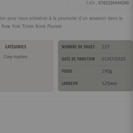
EAN :
9782226444585
on pour nous entraîner à la poursuite d'un assassin dans la
! " New York Times Book Review
CATÉGORIES
NOMBRE DE PAGES
227
Cosy mystery
DATE DE PARUTION
01/07/2020
POIDS
195g
LARGEUR
125mm