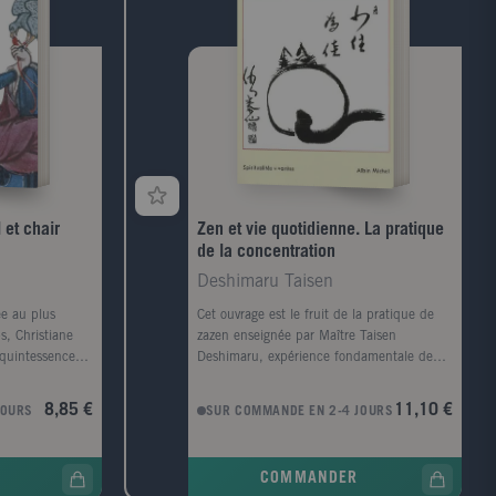
 et chair
Zen et vie quotidienne. La pratique
de la concentration
Deshimaru Taisen
ée au plus
Cet ouvrage est le fruit de la pratique de
s, Christiane
zazen enseignée par Maître Taisen
, quintessence
Deshimaru, expérience fondamentale de
ue. Elle nous
connaissance de soi, des autres, du monde
sion tout à la
et du cosmos. Comment vivre ici et
8,85 €
11,10 €
JOURS
SUR COMMANDE EN 2-4 JOURS
e bréviaire fou,
maintenant? Comment observer son karma
laisir et de
sur le chemin de la vie à la mort? Comment
a parmi les plus
se concentrer instant après instant tout au
COMMANDER
amour.
long de la vie quotidienne afin de vivre