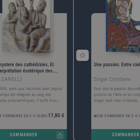
mystere des cathédrales. Et
Une passion. Entre ciel
terprétation ésotérique des
boles hermétiques du Grand
LCANELLI
Singer Christiane
vre
926, alors que l'alchimie avait depuis
Pour dire la passion éprouv
temps été reléguée au rang des
profond de l'âme et du corp
leries préscientifiques, il suffit d'un
Singer revit celle d'Héloïse
 ouvrage pour la faire renaître comme
de l'amante et de la mystiq
hénix de ses cendres : Le Mystère des
donne à travers cette confes
17,85 €
R COMMANDE EN 2-4 JOURS
SUR COMMANDE EN 2-4 
édrales, signé d'un certain Fulcanelli.
fois païenne et spirituelle, c
 ce texte unique en son genre,
cette exaltation unique du p
eur se livre à une analyse serrée de la
l'extase, un texte qui rester
COMMANDER
COMMANDER
érieuse symbolique, tout à fait
intenses jamais écrits sur l'