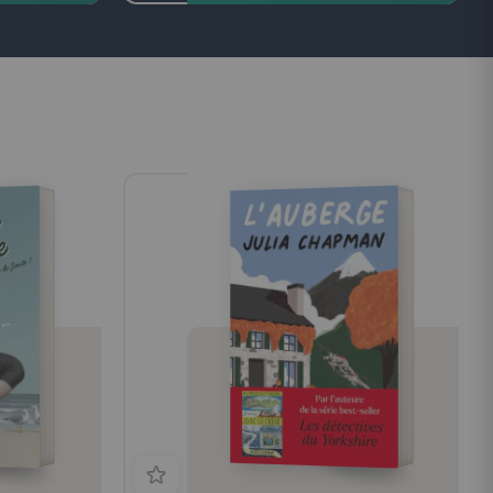
pleinement le moment présent et ne pas
laisser vainement passer le temps?
Observation-concentration, aller de l'un à
l'autre, telle est la méthode que nous
propose Maître Deshimaru aussi bien à
travers la posture de zazen que durant la
vie quotidienne. C'est à partir de cette
pratique millénaire et au-delà du temps,
par l'entraînement du corps, de la
respiration et de l'esprit qu'on devient un
miroir où tout peut se réfléchir. Cet
ouvrage, basé sur les principes de la
médecine orientale, nous livre de plus un
enseignement fondé sur l'ésotérisme du
bouddhisme Mahayana et jamais révélé en
Occident.