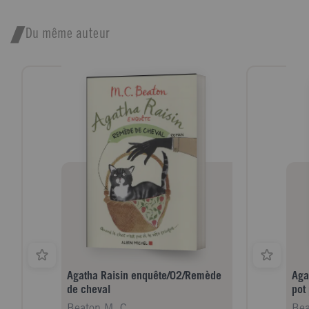
Du même auteur
Agatha Raisin enquête/02/Remède
Aga
de cheval
pot 
Beaton M. C.
Bea