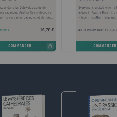
etour dans les Cotswolds après de
Everyone is excited when a
ues vacances, Agatha Raisin découvre
arrives in Agatha Raisin's p
son voisin James Lacey, objet de tous
village in southern England. 
fantasmes, est tombé sous le charme
ladies ?Agatha included? sta
e nouvelle venue au village. Aussi
pets to the vet's surgery. Th
16,70 €
 STOCK
SUR COMMANDE EN 2-4 
ante qu'amusante, Mary Fortune est
suddenly dies and it seems
ardinière hors pair, et la journée
regular Don Juan.
es ouvertes des jardins de Carsely
COMMANDER
COMMANDER
nonce déjà comme son triomphe. Mais
Agatha Raisin ne s'incline pas avant
ir combattu (quitte à se livrer à l'une
es petites supercheries peu reluisantes
elle a le secret) ! C'est alors que la
e Mary est retrouvée morte, enfoncée
 la première dans un de ses grands
 de fleurs. De toute évidence, Agatha
it pas la seule à souhaiter la
rition de sa rivale? " Si vous aimez la
e Miss Marple, vous ne résisterez pas à
ha Raisin? Cette série est une
mandise ! " Version femina