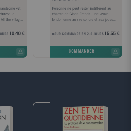
 handsome vet
Personne ne peut rester indifférent au
icturesque
charme de Gloria French, une veuve
All the village
londonienne au rire sonore et aux joues
rt to bring their
bien roses ! Les habitants des Cotswold ont
en the vet
accueilli avec joie cette dame toujours
10,40 €
15,55 €
JOURS
SUR COMMANDE EN 2-4 JOURS
 he was a
prête à rendre service et à lever des fonds
pour l'église. Même si sa fâcheuse manie à
emprunter des choses à ses voisins, sans
COMMANDER
jamais les rendre, en irrite plus d'un...
Lorsqu'on retrouve Gloria empoisonnée par
un vin de sureau qu'elle avait justement
"emprunté" , c'est le choc. Qui pouvait lui
en vouloir ? A Agatha de résoudre l'énigme
et de trouver l'empoisonneur ou
l'empoisonneuse...