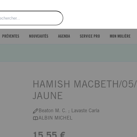
ercher
PRÉVENTES
NOUVEAUTÉS
AGENDA
SERVICE PRO
MON MOLIÈRE
HAMISH MACBETH/05/
JAUNE
Beaton M. C. ; Lavaste Carla
ALBIN MICHEL
15,55 €