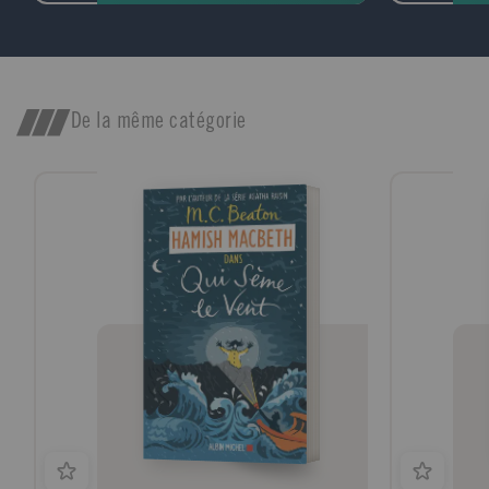
indé
orne
part
d'un
conv
inscr
De la même catégorie
une 
alch
l'un
l'és
puis
comp
Moye
Fulc
est 
nous
l'alc