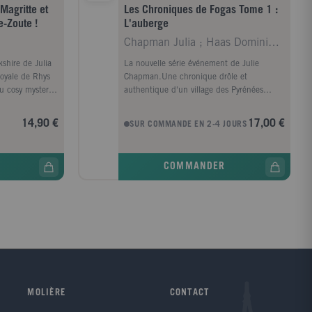
Magritte et
Les Chroniques de Fogas Tome 1 :
e-Zoute !
L'auberge
Chapman Julia ; Haas Dominique ; Leigniel Stéphani
shire de Julia
La nouvelle série événement de Julie
oyale de Rhys
Chapman.Une chronique drôle et
u cosy mystery
authentique d'un village des Pyrénées
 Les folles
françaises.Branle-bas de combat dans la
orgette ! Une
petite commune pyrénéenne de Fogas :
14,90 €
17,00 €
SUR COMMANDE EN 2-4 JOURS
enées par le
l'Auberge des Deux Vallées vient d'être
a femme,
rachetée par un couple d'Anglais.Les
Nord pour
habitants vont-ils devoir troquer foie gras,
COMMANDER
in les vacances,
garbure et cassoulet contre b?uf bouilli,
 Le peintre
fish & chips et infâme jelly ? Sus à
ette se
l'envahisseur ! Ni une ni deux, le maire,
sirs de la côte
fou de rage, convoque d'urgence un
ax, croquettes
conseil municipal, mais les querelles
s. Mais avant
internes ne font que jeter de l'huile sur le
 bien installés
feu...Français et Britanniques sauront-ils
us loin, les
trouver un terrain d'entente à la table des
 Loulou
négociations ...
 En grattant
MOLIÈRE
CONTACT
ré une main. Une