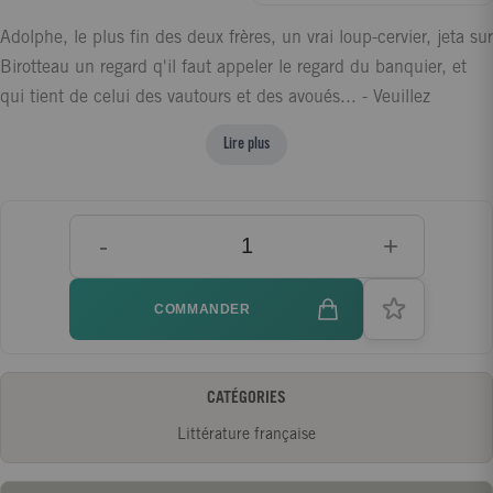
Adolphe, le plus fin des deux frères, un vrai loup-cervier, jeta sur
Birotteau un regard q'il faut appeler le regard du banquier, et
qui tient de celui des vautours et des avoués... - Veuillez
m'envoyer les actes sur lesquels repose l'affaire de la Madeleine,
Lire plus
dit-il... Si l'affaire est bonne, nous pourrons, pour ne pas vous
grever, nous contenter d'une part dans les bénéfices au lieu
d'un escompte. « Allons, se dit Birotteau..., je vois ce dont il
-
+
s'agit. Comme le castor poursuivi, je dois me débarrasser d'une
partie de ma peau. Il vaut mieux se laisser tondre que de mourir.
»
COMMANDER
CATÉGORIES
Littérature française