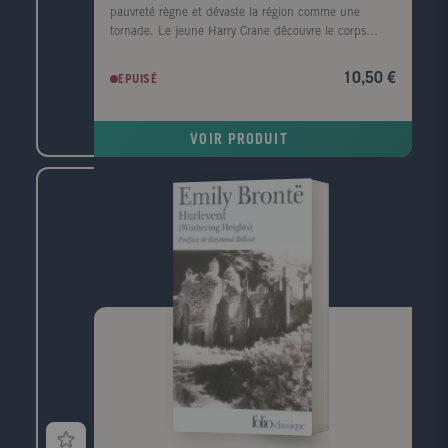
pauvreté règne et dévaste la région comme une
tornade. Le jeune Harry Crane découvre le corps
mutilé d'une femme noire sur le bord de la rivière
Sabine. Il est convaincu que le meurtre est l'oeuvre
10,50 €
EPUISÉ
de l'Homme-chèvre, un monstre de légende. Le
nombre de victimes s'alourdit, un homme est lynché
et le père de Harry, l'homme de loi local, enquête.
VOIR PRODUIT