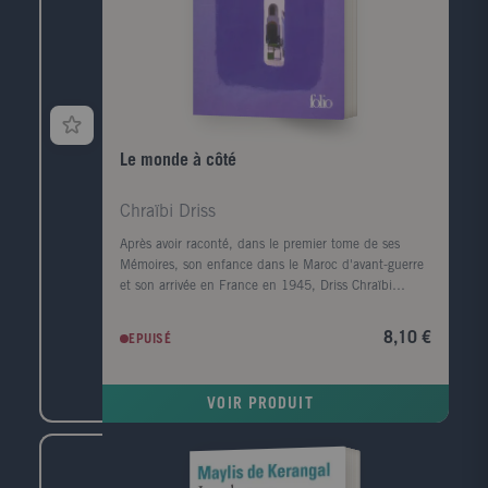
Le monde à côté
Chraïbi Driss
Après avoir raconté, dans le premier tome de ses
Mémoires, son enfance dans le Maroc d'avant-guerre
et son arrivée en France en 1945, Driss Chraïbi
reprend le fil de son récit autobiographique. Au
début des années 50, il découvre une autre planète,
8,10 €
EPUISÉ
l'Alsace, et s'y installe avec sa femme dans une sorte
d'ermitage amoureux voué à l'écriture. Puis ses
premiers succès d'écrivain le ramènent à Paris et la
VOIR PRODUIT
communauté maghrébine trouve en lui l'une de ses
premières voix dans le milieu littéraire. Défilent
ensuite les années France Culture, les années
canadiennes, les années à l'Ile d'Yeu, les amis et les