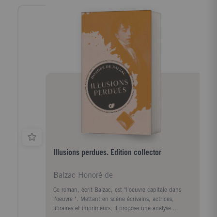
retrouver son identité. Hélas! Enterré sous des morts,
le voilà maintenant enterré sous des actes. On le croit
fou. Il gêne. Même sa veuve, remariée et héritière de
ses biens, souhaite le voir rentrer sous terre...
Illusions perdues. Edition collector
Balzac Honoré de
Ce roman, écrit Balzac, est "l'oeuvre capitale dans
l'oeuvre ". Mettant en scène écrivains, actrices,
libraires et imprimeurs, il propose une analyse