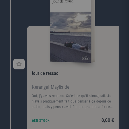
rencontres (François Mitterrand, Lucien Bodard...),
les paysages, les livres et les femmes de sa vie.
Jour de ressac
Kerangal Maylis de
Oui, j'y avais repensé. Qu'est-ce qu'il s'imaginait. Je
n'avais pratiquement fait que penser à ça depuis ce
matin, mais y penser avait fini par prendre la forme
d'une ville, d'un premier amour, la forme d'un porte-
conteneurs." Le corps d'un homme est retrouvé au
8,60 €
EN STOCK
pied de la digue Nord du Havre, avec, dans sa
poche, griffonné sur un ticket de cinéma, un numéro