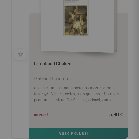
Le colonel Chabert
Balzac Honoré de
Chabert! Un nom dur à porter pour cet homme
foudroyé. Célèbre, certes, mais qui passe désormais
pour un imposteur. Car Chabert, colonel, comte
d'Empire, est mort à Eylau, et son décès, historique,
est consigné dans les actes militaires. Enseveli vivant!
5,90 €
EPUISÉ
Tel fut le sort de Chabert. Jeté dans une fosse au
milieu des cadavres, sortant de ce charnier par
miracle pour rester pendant six mois entre la vie et la
VOIR PRODUIT
mort. Un espoir ultime reste à ce malheureux: