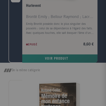
Hurlevent
Brontë Emily ; Bellour Raymond ; Lacretelle Jacque
Emily Brontë possède donc le plus singulier des
pouvoirs : celui de sa dépendance à l'égard des faits.
Avec quelques touches, elle sait évoquer l'âme d'un
visage et rendre le corps superflu ; en parlant de la
lande, elle fait souffler le vent et gronder le tonnerre.
8,60 €
EPUISÉ
Virginia Woolf. Quand, parmi tous les arbres, je
cherche celui dont la forme s'harmonise le mieux
avec le cadre du roman tragique d'Emily Brontë, c'est
VOIR PRODUIT
l'image d'un vieux robinier tortueux qui me vient à
l'esprit, d'un vieux robinier tordu par le vent qui
souffle toujours dans la même direction ; l'écorce est
De la même catégorie
noire, le tronc est creux et, dans ce creux, la pluie a
formé une petite flaque où baignent quelques feuilles
mortes. John Cowper Powys