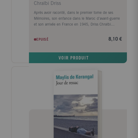
Chraïbi Driss
Après avoir raconté, dans le premier tome de ses
Mémoires, son enfance dans le Maroc d'avant-guerre
et son arrivée en France en 1945, Driss Chraïbi
reprend le fil de son récit autobiographique. Au
début des années 50, il découvre une autre planète,
8,10 €
EPUISÉ
l'Alsace, et s'y installe avec sa femme dans une sorte
d'ermitage amoureux voué à l'écriture. Puis ses
premiers succès d'écrivain le ramènent à Paris et la
VOIR PRODUIT
communauté maghrébine trouve en lui l'une de ses
premières voix dans le milieu littéraire. Défilent
ensuite les années France Culture, les années
canadiennes, les années à l'Ile d'Yeu, les amis et les
rencontres (François Mitterrand, Lucien Bodard...),
les paysages, les livres et les femmes de sa vie.