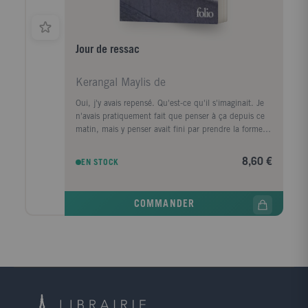
Jour de ressac
Kerangal Maylis de
Oui, j'y avais repensé. Qu'est-ce qu'il s'imaginait. Je
n'avais pratiquement fait que penser à ça depuis ce
matin, mais y penser avait fini par prendre la forme
d'une ville, d'un premier amour, la forme d'un porte-
conteneurs." Le corps d'un homme est retrouvé au
8,60 €
EN STOCK
pied de la digue Nord du Havre, avec, dans sa
poche, griffonné sur un ticket de cinéma, un numéro
de téléphone, celui de la narratrice. Convoquée par la
COMMANDER
police, elle prend le train pour Le Havre, ville de son
enfance, de sa jeunesse, qu'elle a quittée il y a
longtemps. Durant ce jour de retour, cherchant à
comprendre ce qui la lie à ce mort dont elle ignore
tout, elle va exhumer ses souvenirs mais aussi la
mémoire de cette ville traumatisée par la guerre, ce
qui a disparu, ce qui a survécu, et raviver les vestiges
d'un amour adolescent.