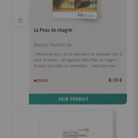
La Peau de chagrin
Balzac Honoré de
- Retournez-vous, dit le marchand en saisissant tout à
coup la lampe... et regardez cette Peau de chagrin...
Puisque vous êtes un orientaliste... peut-être lirez-
vous cette sentence... Ce qui voulait dire en français :
si tu me possèdes, tu posséderas tout. Mais ta vie
8,10 €
EPUISÉ
m'appartiendra dieu l'a voulu ainsi désire, et tes
désirs seront accomplis, mais règle tes souhaits sur ta
vie. Elle est la, à chaque vouloir je décroîtrai comme
VOIR PRODUIT
tes jours. Me veux-tu ...