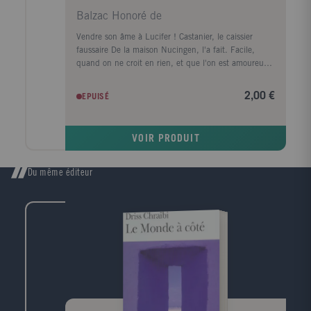
Balzac Honoré de
Vendre son âme à Lucifer ! Castanier, le caissier
faussaire De la maison Nucingen, l'a fait. Facile,
quand on ne croit en rien, et que l'on est amoureux
d'une jeune beauté. Finies la quarantaine ingrate et
les mains potelées d'homme gras ! A lui maintenant
2,00 €
EPUISÉ
cet insupportable éclat du regard capable de broyer
des volontés de fer... Mais à quel prix ! Les pouvoirs
du diable sont bien encombrants. Comment s'en
VOIR PRODUIT
débarrasser ? En dénichant l'âme faible prête à signer
le pacte. Et où la trouver sinon dans un lieu vénal où
se brasse l'argent ? A la Bourse ! Dans Jésus-Christ en
Du même éditeur
Flandre, une barque chavire en pleine tempête. Un
homme, qui ne possède rien, marche sur les flots.
L'évêque et la vieille dame s'élancent. La pécheresse
et le soldat suivent. Dieu, dans les vagues et le noir, y
reconnaîtra certainement les siens...