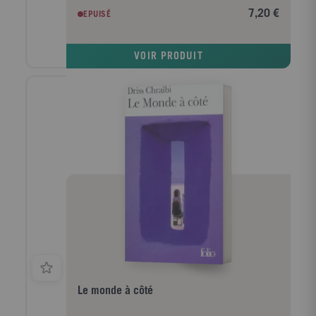
famille... Ils se marient en toute hâte, avant que
7,20 €
EPUISÉ
Yann rejoigne la cuvette de Diên Biên Phu. Après la
défaite de l'armée française, Yann est emmené dans
un camp d'internement. Dans une langue poétique,
VOIR PRODUIT
avec grâce et pudeur, Hoai Huong Nguyen peint le
Vietnam d'hier et un amour qui affronte la violence
d'une guerre. L'histoire bouleversante de Mai et de
Yann laisse percer la lumière des humbles héros qui
croient à la liberté et à l'absolu malgré les vicissitudes
de l'Histoire. Tout est là : l'Histoire, l'histoire, la
manière de les faire s'imbriquer, la netteté de
l'écriture, la volonté de trouver une parole adéquate à
la tragédie, la complexité des psychologies... "Un
instant de littérature pure." Yann Moix, Le Figaro
littéraire.
Le monde à côté