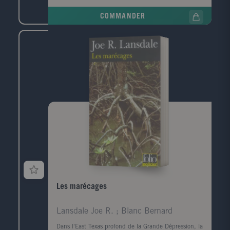
de téléphone, celui de la narratrice. Convoquée par la
COMMANDER
police, elle prend le train pour Le Havre, ville de son
enfance, de sa jeunesse, qu'elle a quittée il y a
longtemps. Durant ce jour de retour, cherchant à
comprendre ce qui la lie à ce mort dont elle ignore
tout, elle va exhumer ses souvenirs mais aussi la
mémoire de cette ville traumatisée par la guerre, ce
qui a disparu, ce qui a survécu, et raviver les vestiges
d'un amour adolescent.
Les marécages
Lansdale Joe R. ; Blanc Bernard
Dans l'East Texas profond de la Grande Dépression, la