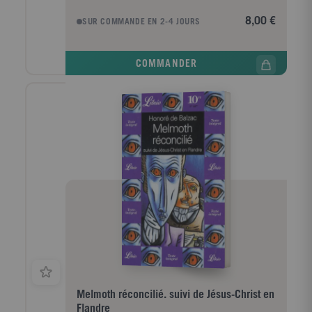
cinglante du milieu de la presse - "ce cancer qui
dévorera peut-être le pays" - et d'un monde où seuls
8,00 €
SUR COMMANDE EN 2-4 JOURS
les plus cyniques tirent leur épingle du jeu. Dans ce
récit d'apprentissage, Balzac trace de manière
exemplaire le parcours négatif qui avait été, depuis
COMMANDER
Chateaubriand, celui d'un certain XIX ? siècle :
l'initiation, par la souffrance et l'échec, à la dure loi
du réel. Pour Lucien de Rubempré, échappé de son
Angoumois natal, la leçon passe par Paris. Et Paris,
révélateur impitoyable, dissipera les mirages
provinciaux, offrant à Lucien, en guise de gloire
rêvée, le sentiment de son néant et de sa solitude :
cela s'appelle devenir adulte.
Melmoth réconcilié. suivi de Jésus-Christ en
Flandre