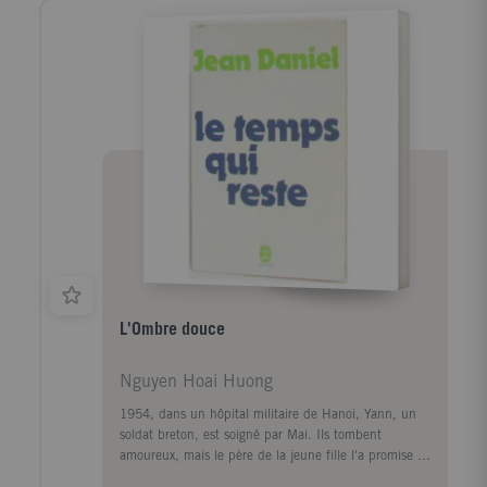
tempérée par la magie de la vie du terroir. A la
Libération, Roland Colin monte à Paris, en quête
d'un engagement social et professionnel dans un
monde à rebâtir. Il entre à l'Ecole de la France
d'Outremer où Senghor est son professeur. Négritude
et Celtitude se comprennent alors comme alliance
entre les identités et les solidarités nouvelles à
construire. Ce livre est l'histoire d'un parcours fertile
en expériences rejoignant les problèmes les plus vifs
du temps présent.
L'Ombre douce
Nguyen Hoai Huong
1954, dans un hôpital militaire de Hanoi, Yann, un
soldat breton, est soigné par Mai. Ils tombent
amoureux, mais le père de la jeune fille l'a promise à
un autre. Elle s'insurge, elle est bannie de la