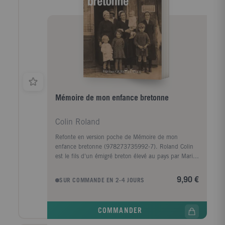
Mémoire de mon enfance bretonne
Colin Roland
Refonte en version poche de Mémoire de mon
enfance bretonne (978273735992-7). Roland Colin
est le fils d'un émigré breton élevé au pays par Marig
ar Rouz, son étonnante grand-mère qui a vécu trois
guerres (1870, 1914-1918, 1939- 1945), découvert
9,90 €
SUR COMMANDE EN 2-4 JOURS
Buffalo Bill et ses Indiens à Brest en 1889, et est
morte à presque 90 ans. Près d'elle, son petit-fils
reçoit le précieux viatique de la langue et de la
COMMANDER
culture des racines. Pour le jeune adolescent, la
guerre en Bretagne est une bouleversante épreuve,