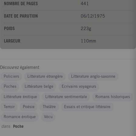
NOMBRE DE PAGES
441
DATE DE PARUTION
06/12/1975
POIDS
223g
LARGEUR
110mm
Découvrez également
Policiers
Littérature étrangère
Littérature anglo-saxonne
Poches
Littérature belge
Ecrivains voyageurs
Littérature érotique
Littérature sentimentale
Romans historiques
Terroir
Poésie
Théâtre
Essais et critique littéraire
Romance érotique
Vécu
dans
Poche