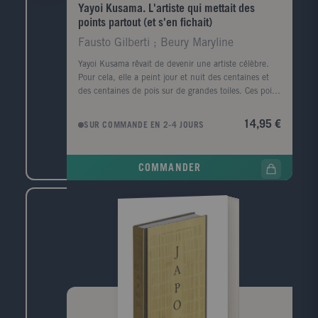
Yayoi Kusama. L'artiste qui mettait des
points partout (et s'en fichait)
Fausto Gilberti ; Beury Maryline
Yayoi Kusama rêvait de devenir une artiste célèbre.
Pour cela, elle a peint jour et nuit des centaines et
des centaines de pois sur de grandes toiles. Ces pois
n'ont pas tardé à sortir de ses toiles pour se retrouver
sur ses robes, ses tables ou ses murs, mais elle s'en
14,95 €
SUR COMMANDE EN 2-4 JOURS
fichait ! Découvre l'histoire étonnante de l'une des
plus grandes artistes contemporaines au monde.
COMMANDER