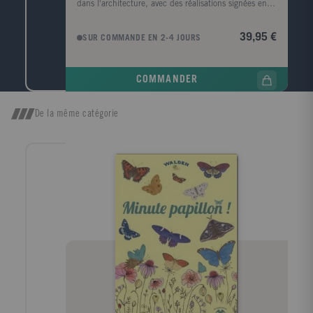
dans l'architecture, avec des réalisations signées entre
autres Lina Bo Bardi, Steven Holl, Frank Gehry,
Tadao Ando, Jean Nouvel et Philip Johnson. Rouge :
39,95 €
SUR COMMANDE EN 2-4 JOURS
Architecture monochrome présente des musées,
installations artistiques, maisons de campagne,
temples, théâtres, écoles et usines, offrant un
COMMANDER
nouveau regard sur le monde bâti à travers
l'esthétique de la couleur rouge.
De la même catégorie