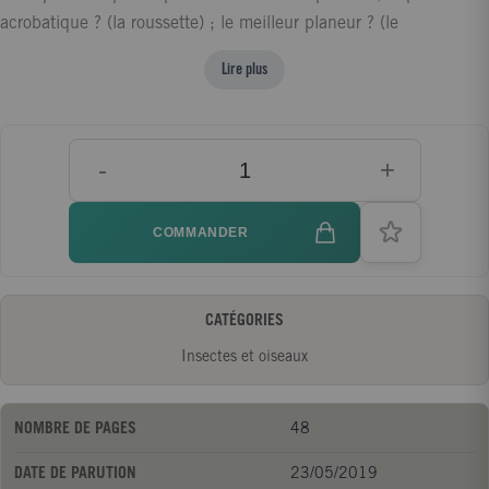
acrobatique ? (la roussette) ; le meilleur planeur ? (le
galéopithèque) ; celui qui vole le mieux en arrière ? (l'oiseau-
Lire plus
mouche)... Chaque oiseau est présenté par une illustration à la
manière des dessins techniques complétée par des informations
instructives et amusantes. Un livre qui fascinera petits et grands
-
+
!
COMMANDER
CATÉGORIES
Insectes et oiseaux
NOMBRE DE PAGES
48
DATE DE PARUTION
23/05/2019