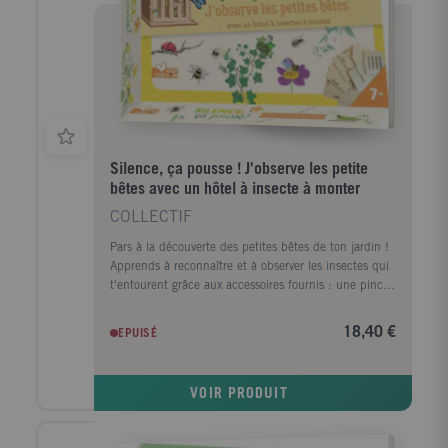
Silence, ça pousse ! J'observe les petite
bêtes avec un hôtel à insecte à monter
COLLECTIF
Pars à la découverte des petites bêtes de ton jardin !
Apprends à reconnaître et à observer les insectes qui
t'entourent grâce aux accessoires fournis : une pince,
une loupe et une boîte à insectes. Tu trouveras
également dans ton livre plein d'informations
18,40 €
EPUISÉ
passionnantes pour savoir identifier les insectes et
connaître tous leurs secrets. Où peux-tu les trouver ?
Que mangent-ils ? Sont-ils en danger ?
VOIR PRODUIT