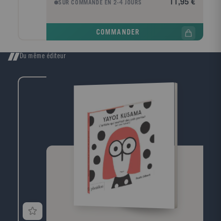
11,95 €
SUR COMMANDE EN 2-4 JOURS
s'agit. Un premier livre amusant pour découvrir les
dinosaures avec des pages à déplier !
COMMANDER
Du même éditeur