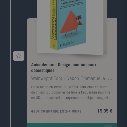
Animotecture. Design pour animaux
domestiques
Wainwright Tom ; Debon Emmanuelle ; Maylin Jeanne
De la niche en béton au griffoir pour chat en forme
de chien, du poulailler de luxe à l'aquarium imprimé
en 3D, une collection surprenante d'objets imaginés
pour les animaux, à poils, à plumes et même à
écailles ! Aussi amusant qu'irrésistible, Animotecture
19,95 €
SUR COMMANDE EN 2-4 JOURS
comblera les amoureux des animaux ainsi que les
amateurs de design.