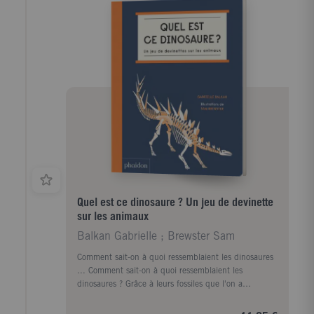
dinosaure
Quel est ce dinosaure ? Un jeu de devinette
sur les animaux
Balkan Gabrielle ; Brewster Sam
Comment sait-on à quoi ressemblaient les dinosaures
... Comment sait-on à quoi ressemblaient les
dinosaures ? Grâce à leurs fossiles que l'on a
retrouvés et qui nous donnent des indices. Observe
ces sept squelettes et devine de quel dinosaure il