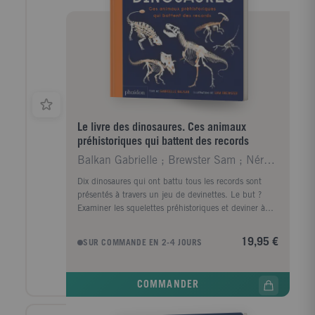
Le livre des dinosaures. Ces animaux
préhistoriques qui battent des records
Balkan Gabrielle ; Brewster Sam ; Néreaud Améline
Dix dinosaures qui ont battu tous les records sont
présentés à travers un jeu de devinettes. Le but ?
Examiner les squelettes préhistoriques et deviner à
qui ils appartiennent ! Les réponses, dévoilées au
verso, donnent des détails époustouflants sur les
19,95 €
SUR COMMANDE EN 2-4 JOURS
dinosaures et leur environnement. Cette introduction
imagée et pleine d'anecdotes amusantes et
pertinentes révèle aux jeunes lecteurs le lien entre
COMMANDER
anatomie et comportement. Les illustrations prennent
vie grâce à une impression en relief des os de chaque