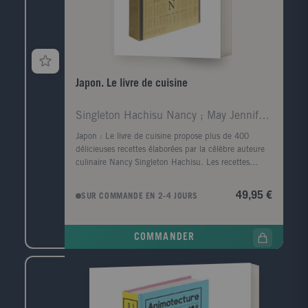
Japon. Le livre de cuisine
Singleton Hachisu Nancy ; May Jennifer ; Izumi Ken
Japon : Le livre de cuisine propose plus de 400
délicieuses recettes élaborées par la célèbre auteure
culinaire Nancy Singleton Hachisu. Les recettes
traditionnelles et régionales du Japon sont classées
par types de plats et sont accompagnées de notes
49,95 €
SUR COMMANDE EN 2-4 JOURS
pertinentes. Les plats ? soupes, nouilles, riz, pickles,
fondues, desserts et légumes ? sont faciles à réaliser à
la maison.
COMMANDER