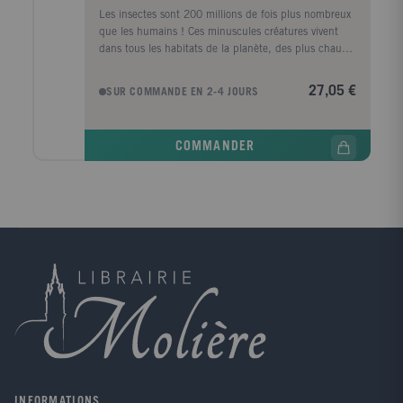
Les insectes sont 200 millions de fois plus nombreux
que les humains ! Ces minuscules créatures vivent
dans tous les habitats de la planète, des plus chauds
aux plus froids. Ils prospèrent dans des conditions où
l'homme périrait. Le monde des insectes a beaucoup
27,05 €
SUR COMMANDE EN 2-4 JOURS
à nous apprendre. Rempli de pop-up multicouches et
de rabats à soulever, cet incroyable livre, exploit de
l'ingénierie papier, permet aux jeunes lecteurs
COMMANDER
d'examiner l'anatomie des insectes et des arachnides,
révélant des merveilles au fil des pages. Coléoptères
brillants, papillons aux ailes géantes, araignées
tisseuses de soie, ce livre présente des bestioles de
toutes formes et de toutes tailles, et nous fait
découvrir leur incroyable ingéniosité.
INFORMATIONS