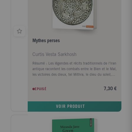
des histoires fascinantes.
Mythes perses
Curtis Vesta Sarkhosh
Résumé : Les légendes et récits traditionnels de l'Iran
antique racontent les combats entre le Bien et le Mal,
les victoires des dieux, tel Mithra, le dieu du soleil,
les exploits des héros et des créatures surnaturelles,
comme le Simourgh, l'oiseau magique, les méfaits
7,30 €
EPUISÉ
des démons. Une grande partie de ce que nous
savons du passé préislamique de l'Iran vient du livre
saint de la religion Zoroastre et aux récits évoquant
VOIR PRODUIT
Ahura Mazda, le Seigneur Sage, l'Avesta intègre aussi
des mythes païens, le Livre des rois, splendide
épopée en vers achevée vers 1010 après J.C. par le
poète Firdousi qui chante en particulier le héros
Rustam. L'auteur s'appuie sur toutes ses sources