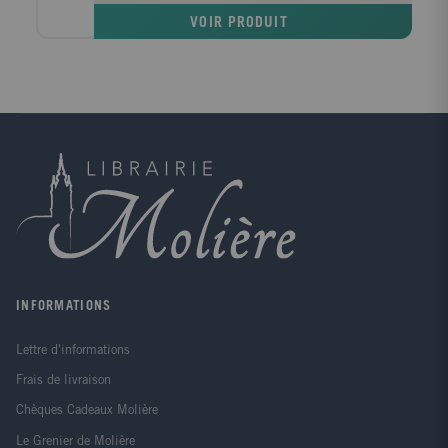
mythologie ont survécu. Le légendaire de l'Irlande et
VOIR PRODUIT
du pays de Galles fut consigné à une période
ultérieure par les scribes chrétiens, mais de nombreux
éléments de la mythologie païenne ancienne s'y
inscrivent en filigrane. Autant de récits qui nous
introduisent à un monde fascinant de noms, d'images
et de symboles celtiques et attestent des cérémonies
et des rituels par lesquels les Celtes communiquaient
avec le surnaturel.
INFORMATIONS
Lettre d'informations
Frais de livraison
Chèques Cadeaux Molière
Le Grenier de Molière