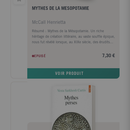
MYTHES DE LA MESOPOTAMIE
McCall Henrietta
Résumé : Mythes de la Mésopotamie. Un riche
héritage de création littéraire, au vaste souffle épique,
nous fut révélé lorsque, au XIXe siècle, des érudits
réussirent à déchiffrer les mystérieux symboles de
l'écriture cunéiforme inscrits sur des tablettes
7,30 €
EPUISÉ
d'argile, il y a plus de cinq mille ans, par les
Mésopotamiens de la Haute Antiquité. Des thèmes
étonnamment familiers apparurent alors, forçant le
VOIR PRODUIT
monde victorien à réviser ses croyances en la Bible
comme source unique de vérité. Ainsi, l'Epopée de
Gilgamesh, la saga d'un homme parti à la recherche
de la vie éternelle, comprend des scènes d'un déluge
antérieur à l'histoire de Noé et de son arche...Une
autre version de l'origine de l'humanité est décrite
dans l'Epopée de la Création mésopotamienne, tandis
que la légende d'Etana préfigure le mythe de la
Mésopotamie fondent à leur manière notre tradition
littéraire occidentale. Ce sont aussi, tout simplement,