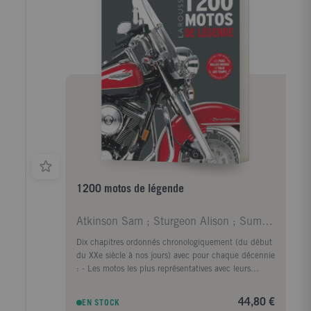
1200 motos de légende
Atkinson Sam ; Sturgeon Alison ; Summers David ; W
Dix chapitres ordonnés chronologiquement (du début
du XXe siècle à nos jours) avec pour chaque décennie
: - Les motos les plus représentatives avec leurs
spécificités techniques et leurs attributs. Chaque
moto est examinée sous différents aspects : " l'avant "
44,80 €
EN STOCK
, " l'arrière " et le " profil " , avec, pour chaque