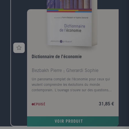
Dictionnaire de l'économie
Bezbakh Pierre ; Gherardi Sophie
Un panorama complet de l'économie pour ceux qui
veulent comprendre les évolutions du monde
contemporain. L'ouvrage s'ouvre sur des questions
d'actualité: L'immigration est-elle une bonne chose
pour l'économie ? Le chômage va-t-il baisser ? Quel
31,85 €
EPUISÉ
impact économique a le réchauffement climatique ? ?
Viennent ensuite Les temps forts qui retracent les
grandes étapes de l'histoire économique depuis
VOIR PRODUIT
l'esclavage antique jusqu'à la crise financière
actuelle?Enfin, la troisième partie est consacrée au