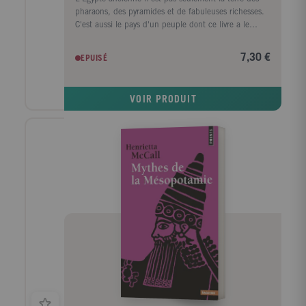
pharaons, des pyramides et de fabuleuses richesses.
C'est aussi le pays d'un peuple dont ce livre a le
mérite de nous montrer, par le texte et par l'image
son existence et ses préoccupations de tous les jours :
7,30 €
EPUISÉ
travaux des champs, lutte contre la pauvreté et la
disette, croyance dans un au-delà pareil à l'en-deçà,
dont les dieux, semblables aux humains, sont souvent
VOIR PRODUIT
incapables de trancher contre le mal en faveur du
bien. Au total, ce livre aux images évocatrices,
constitue un panorama de la vie quotidienne dans ce
qui fut l'un des plus grands empires du monde
antique.