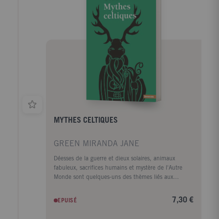
pour réécrire à l'intention du lecteur moderne ces
légendes captivantes de l'Iran antique, qui ont inspiré
pendant des siècles l'art de la miniature sur
manuscrit.
MYTHES CELTIQUES
GREEN MIRANDA JANE
Déesses de la guerre et dieux solaires, animaux
fabuleux, sacrifices humains et mystère de l'Autre
Monde sont quelques-uns des thèmes liés aux
anciens Celtes, qui peuplèrent une grande partie de
l'Europe entre 600 avant J. -C. et 400 après J. -C.
7,30 €
EPUISÉ
Bien qu'ils n'aient pas laissé d'écrits, des
témoignages importants de leurs croyances et de leur