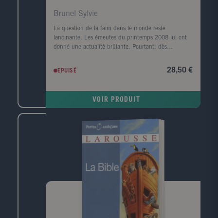
Brunel Sylvie
La question de la faim dans le monde reste
lancinante. Les émeutes du printemps 2008 lui ont
donné une actualité brûlante. Pourtant, dès
l'automne de la même année, le retour des bonnes
récoltes et la crise financière des pays riches faisaient
28,50 €
EPUISÉ
de nouveau passer au second plan le scandale de la
faim. Ce n'est en effet que lorsque le monde craint
de manquer de nourriture qu'il se préoccupe de la
VOIR PRODUIT
production alimentaire. Que les récoltes soient
bonnes, et les préoccupations quotidiennes
reprennent le dessus: faire rouler les voitures (
agrocarburants ), produire en masse pour l'industrie
agroalimentaire ( OGM ), se débarrasser des
excédents qui font chuter les prix en les bradant sur
les marchés mondiaux... La faim silencieuse, celle
des pauvres, est de nouveau oubliée. Dans les
situations de guerre, ce sont les mouvements
caritatifs qui prennent en charge les affamés. Dans
les situations de paix, rares sont ceux qui se
préoccupent des malnutris. Pire encore: la nouvelle
religion du développement durable, en mettant