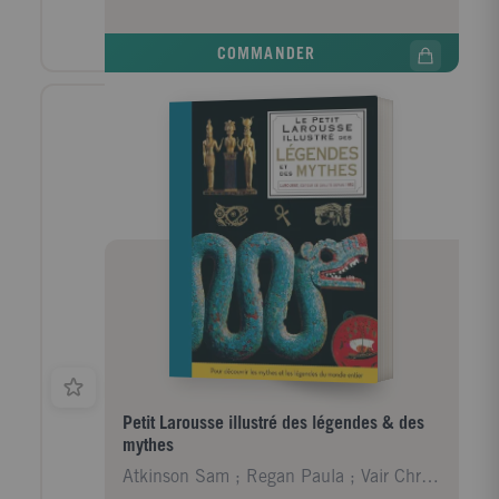
modèle, des photos de détails et des explications
précises, pour tout apprendre et tout connaître ! -
COMMANDER
Des dossiers spéciaux sur des marques de légendes
avec leurs histoires, leur slogan et de superbes
photographies : BMW, Harley-Davidson, Vespa,
Triumph, Suzuki, Honda, Ducati... - Des dossiers
thématiques : les motos de compétition, les modèles
économiques, de voyage, de guerre, de luxe, de
sport, etc. - Avec également l'histoire des modèles
innovants au style unique et à l'allure sensationnelle,
imaginés par des constructeurs de génie. Ce livre
propose un voyage dans le monde fascinant des
motos, mais présente aussi le contexte culturel qui
accompagne et influe sur l'évolution technique des
différents modèles, montrant que la moto, à travers
les décennies, demeure un symbole de liberté...
Petit Larousse illustré des légendes & des
mythes
Atkinson Sam ; Regan Paula ; Vair Christian ; Bhat