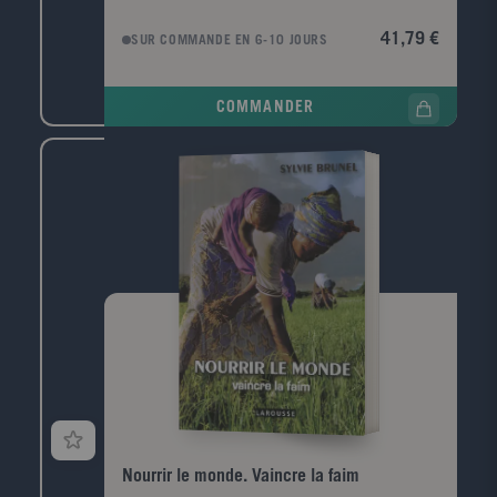
le patrimoine chanté de la France. Chaque partie
comporte une introduction puis une vingtaine de
41,79 €
SUR COMMANDE EN 6-10 JOURS
chansons classées chronologiquement, chacune étant
présentée par une petite introduction. Les 2/3 des
chansons concernent la période de 1945 à nos jours,
COMMANDER
avec en moyenne 4 chansons par année. Un index
général des chansons complète l'ouvrage. 16 pages
supplémentaires couvrent la période 1996-1999, avec
une dizaine de nouvelles chansons (Zazie, Garou,
Brigitte Fontaine, etc.) Public: Public familial pour
retrouver ensemble les grands succès de plusieurs
générations
Nourrir le monde. Vaincre la faim