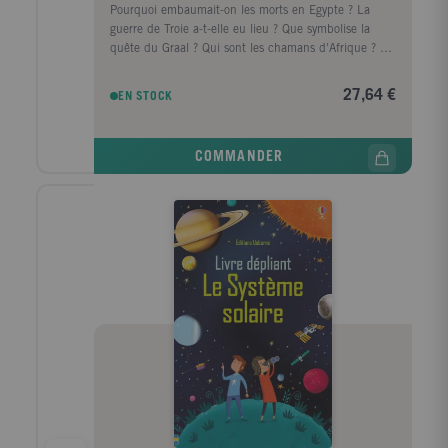
Pourquoi embaumait-on les morts en Egypte ? La
guerre de Troie a-t-elle eu lieu ? Que symbolise la
quête du Graal ? Qui sont les chamans d'Afrique ? De
l'Europe à l'Asie, de l'Afrique à l'Océanie, ce Petit
Larousse illustré vous propose un voyage passionnant
27,64 €
EN STOCK
à travers les légendes et les mythes du monde entier.
Qu'il s'agisse des sagas des dieux nordiques, des
héros de la Grèce ancienne, du serpent à plumes des
COMMANDER
Aztèques ou des grandes oeuvres fondatrices telles
que l'Odyssée, l'épopée indienne du Ramayana ou le
Popol-Vuh, les récits qui forment la trame de cet
ouvrage ont gardé tout leur pouvoir évocateur.