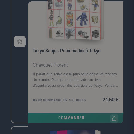
Tokyo Sanpo. Promenades à Tokyo
Chavouet Florent
Il paraît que Tokyo est la plus belle des villes moches
du monde. Plus qu'un guide, voici un livre
d'aventures au coeur des quartiers de Tokyo. Pendant
ces six mois passés à tenter de comprendre un peu
ce qui m'entourait, je suis resté malgré tout un
24,50 €
SUR COMMANDE EN 4-6 JOURS
touriste. Avec cette impression persistante d'essayer
de rattraper tout ce que je ne sais pas et cette manie
de coller des étiquettes de fruits partout, parce que
COMMANDER
je ne comprends pas ce qui est écrit dessus. A mon
retour en France, on m'a demandé si c'était bien, la
Chine. Ce à quoi j'ai répondu que les Japonais, en