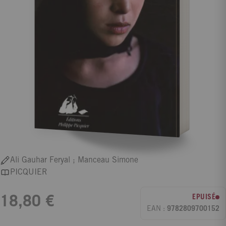
Ali Gauhar Feryal ; Manceau Simone
PICQUIER
EPUISÉ
18,80 €
EAN :
9782809700152