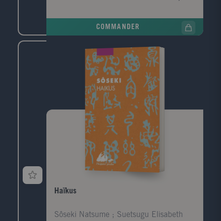
Californie, et partage ses jours entre son activité de
peintre, sa fille Jona et le salon de thé indien qu elle
tient avec son amie Belle. Sa mère est interprète de
COMMANDER
rêves et consacre ce don à soulager la détresse et
servir les autres. Un don qui fascine Rakhi mais l
isole de sa mère, de ce coeur nourri de mystères issus
d une Inde lointaine qu elle n a pas connue. Hasards
ou signes invisibles à déchiffrer, un réseau de
coïncidences troublantes se tisse autour de la vie de
Rakhi tandis que la découverte du journal intime de
sa mère ouvre la porte de secrets longtemps enfouis.
Saura-t-elle lire, elle aussi, la vérité cachée dans les
rêves et s ouvrir à l amour d elle-même et des autres?
Haïkus
Sôseki Natsume ; Suetsugu Elisabeth