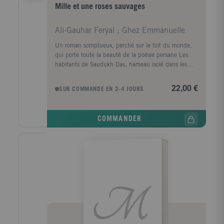
Mille et une roses sauvages
Ali-Gauhar Feryal ; Ghez Emmanuelle
Un roman somptueux, perché sur le toit du monde,
qui porte toute la beauté de la poésie persane Les
habitants de Saudukh Das, hameau isolé dans les
montagnes du Karakoram, ne savent pas encore que
leur vie ne tient plus qu'à un fil. Personne ne prend
22,00 €
SUR COMMANDE EN 2-4 JOURS
au sérieux les prémonitions du simple d'esprit qui
annonce une catastrophe imminente. Pourtant,
quand le chef du village recueille sous son toit un
COMMANDER
étranger entre la vie et la mort, une vague de
calamités s'abat sur la petite communauté. Quatre
jours et trois nuits durant, la vie des villageois sera
bouleversée, tout comme celle des soldats emportés
par une avalanche sur le Siachen, ce glacier où
fleurissent les roses sauvages et où les armées
indienne et pakistanaise s'affrontent depuis trente
ans. Révoltés par la désolation que les hommes
infligent à leur terre, les esprits de la nature
commentent le désastre avec indifférence. Dans un
style incantatoire, Feryal Ali-Gauhar donne voix aux