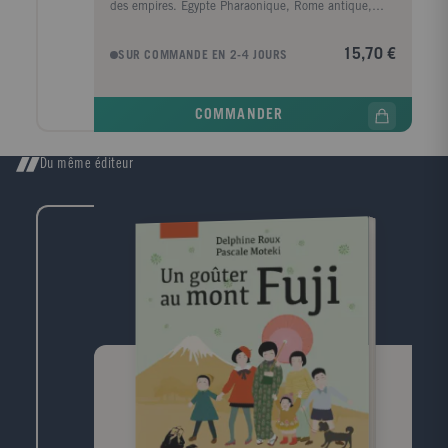
des empires. Egypte Pharaonique, Rome antique,
Empire Musulman, France colonialiste et faux
Socialisme triomphant Algérien, tous ont été détruits
15,70 €
SUR COMMANDE EN 2-4 JOURS
par les Berbères. Ils restent aujourd'hui injustement
ignorés du reste du Monde.
COMMANDER
Du même éditeur