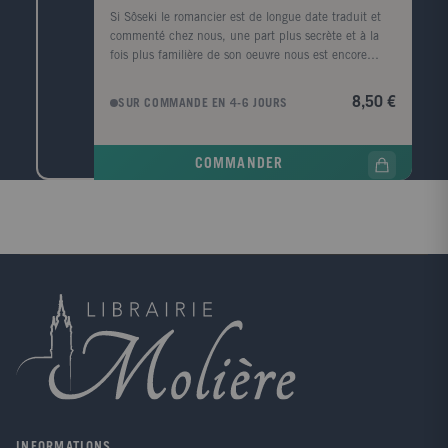
Si Sôseki le romancier est de longue date traduit et
commenté chez nous, une part plus secrète et à la
fois plus familière de son oeuvre nous est encore
inconnue. Sôseki a écrit plus de 2500 haikus, de sa
jeunesse aux dernières années de sa vie: moments de
8,50 €
SUR COMMANDE EN 4-6 JOURS
grâce, libérés de l'étouffante pression de la réalité, où
l'esprit fait halte au seuil d'un poème, dans une
intense plénitude. Ce livre propose un choix de 135
COMMANDER
haikus, illustrés de peintures et calligraphies de
l'auteur, précédés d'une préface par l'éditeur de ses
"Oeuvres complètes".
INFORMATIONS