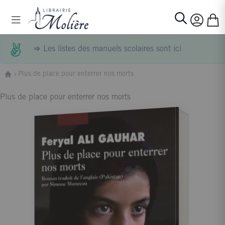
Allez au contenu
Basculer la navigation
Mon p
Rechercher
⇒
Les listes des manuels scolaires sont ici
Plus de place pour enterrer nos morts
Plus de place pour enterrer nos morts