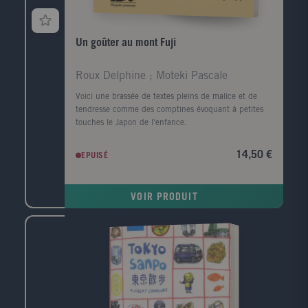
Un goûter au mont Fuji
Roux Delphine ; Moteki Pascale
Voici une brassée de textes pleins de malice et de
tendresse comme des comptines évoquant à petites
touches le Japon de l'enfance.
14,50 €
EPUISÉ
VOIR PRODUIT