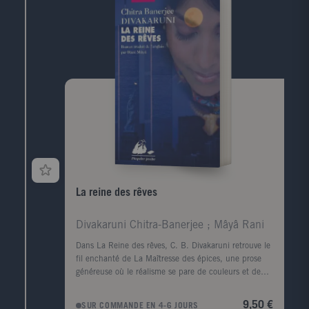
tout cas, y étaient très accueillants."
La reine des rêves
Divakaruni Chitra-Banerjee ; Mâyâ Rani
Dans La Reine des rêves, C. B. Divakaruni retrouve le
fil enchanté de La Maîtresse des épices, une prose
généreuse où le réalisme se pare de couleurs et de
senteurs magiques puisées aux sources profondes de l
Inde.Rakhi est une jeune artiste qui vit à Berkeley, en
9,50 €
SUR COMMANDE EN 4-6 JOURS