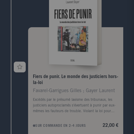
États-Unis, il est peut-être témoin de leurs divisions :
disputes, équivoques, héritages détournés, et guerres
silencieuses ou avouées...Il s'agit ici non seulement
d'éclairer des doctrines récentes que la confusion des
temps travaille à obscurcir, mais d'explorer ce qui
s'est déplacé au tournant des XXe et XXIe siècles
entre le continent européen et le continent
américain. Transmission ou au contraire fracture
...Car le moment est venu d'interroger le partage du
sexe et du genre sous l'angle de son histoire puisque
cette histoire est la nôtre, et sans doute plus que
jamais.E.M.
Fiers de punir. Le monde des justiciers hors-
la-loi
Favarel-Garrigues Gilles ; Gayer Laurent
Excédés par le présumé laxisme des tribunaux, les
justiciers autoproclamés s'évertuent à punir par eux-
mêmes les fauteurs de trouble. Violant la loi pour
maintenir l'ordre, ils s'improvisent détectives, juges et
bourreaux. Adeptes du lynchage et autres châtiments
22,00 €
SUR COMMANDE EN 2-4 JOURS
spectaculaires, ils trouvent un nouveau public sur les
réseaux sociaux. Des groupes d'autodéfense du Far