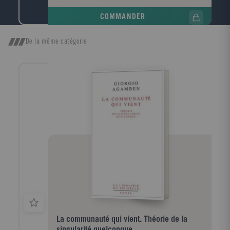
West aux chasseurs de pédophiles en Russie
COMMANDER
contemporaine, les justiciers hors-la-loi sont
typiquement des hommes blancs, réactionnaires et
xénophobes. Toutefois, mouvements révolutionnaires
De la même catégorie
et défenseurs des dominés ne s'interdisent pas de
manier, à leur tour, le fouet et le feu. L'auto-justice
compte en outre de fervents zélateurs dans les
services répressifs. Et quand policiers et paramilitaires
s'affranchissent du cadre légal pour nettoyer la
société, ils précipitent l'avènement de l'Etat justicier.
Cet essai comparatif s'aventure dans les eaux troubles
de la justice sommaire. Au terme d'un périple dans le
monde perturbant des redresseurs de torts, une
question s'impose : la France est-elle immunisée
contre cette fièvre punitive ...
La communauté qui vient. Théorie de la
singularité quelconque