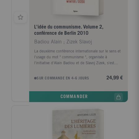
L'idée du communisme. Volume 2,
conférence de Berlin 2010
Badiou Alain ; Zizek Slavoj
La deuxième conférence internationale sur le sens et
l'usage du mot " communisme ", organisée à
l'initiative d'Alain Badiou et de Slavoj Zizek, s'est
tenue à la Volksbühne de Berlin au mois de mars
2010.Après le succès de la conférence inaugurale de
24,99 €
SUR COMMANDE EN 4-6 JOURS
Londres, l'année précédente, il s'agissait cette fois
d'ouvrir les débats à l'expérience et à la réflexion de
philosophes venus d'autres régions du monde, et en
COMMANDER
particulier des pays de l'ancien bloc soviétique. Leur
apport à la définition d'une idée renouvelée du
communisme contribue ici de façon déterminante à
ce que ce mot retrouve sa place et son aura dans les
débats philosophiques qui touchent au problème de
l'émancipation. " On le verra, toutes les interventions
sont tendues entre deux périls. Le premier est qu'au