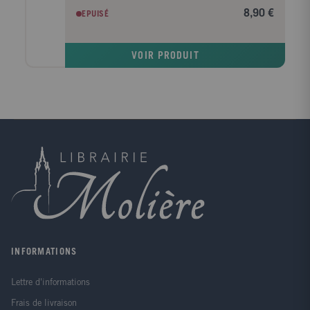
connaissance, les sciences, le langage, la logique, la
8,90 €
EPUISÉ
religion, la morale, la politique...Pour chaque grand
sujet, les principaux philosophes et courants qui ont
marqué l'histoire, ainsi que leurs arguments et un
VOIR PRODUIT
résumé de leur théorie.Avec, en plus, des exemples
de la vie quotidienne, des exercices de réflexion (à
méditer), des citations et le décryptage du jargon?
INFORMATIONS
Lettre d'informations
Frais de livraison