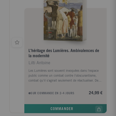
nom de ce qu'a comporté de Terreur la figure des
Etats qui s'en sont réclamé au XXe siècle, on finisse
par ne réhabiliter le mot "communisme" qu'au prix
d'une idéalisation totale de sa signification, éloignée
de tout principe de réalité [ ... ]. Le second est qu'au
nom des réalités politiques et économiques
contemporaines [...], on finisse par faire du mot
"communisme" l'index noble d'un opportunisme
activiste ".
L'héritage des Lumières. Ambivalences de
la modernité
Lilti Antoine
Les Lumières sont souvent invoquées dans l'espace
public comme un combat contre l'obscurantisme,
combat qu'il s'agirait seulement de réactualiser. Des
lectures, totalisantes et souvent caricaturales, les
associent au culte du Progrès, au libéralisme politique
24,99 €
SUR COMMANDE EN 2-4 JOURS
et à un universalisme désincarné. Or, comme le
montre ici Antoine Lilti, les Lumières n'ont pas
proposé une doctrine philosophique cohérente ou un
COMMANDER
projet politique commun. En confrontant des auteurs
emblématiques et d'autres moins connus, il propose