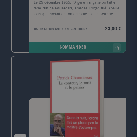
Le 29 décembre 1956, l'Algérie française portait en
terre l'un de ses leaders, Amédée Froger, tué la veille,
alors qu'il sortait de son domicile. La nouvelle de
l'assassinat a fait grand bruit, en Algérie, mais aussi à
Paris, en raison de la personnalité de la victime,
23,00 €
SUR COMMANDE EN 2-4 JOURS
haute figure locale de la défense de la cause
française. Ses obsèques à Alger ont rassemblé une
foule nombreuse. Elles ont surtout été l'occasion de
COMMANDER
ratonnades qui ont marqué les observateurs.
S'appuyant sur de nombreuses sources, dont des
archives policières et judiciaires inédites, Sylvie
Thénault retrace ces événements et propose à travers
eux une généalogie des violences exercées par les
Français sur les Algériens dans le contexte de la
colonisation. Trop souvent résumées à des actions
ponctuelles et paroxystiques, ou associées aux seules
exactions de l'OAS à la toute fin de la guerre, ces
violences - non pas celles des autorités et de leurs
représentants mais bien celles de la minorité
française, née là-bas - s'inscrivent dans une histoire
longue. Elles se nourrissent d'un rapport de
domination brutal, empruntant à toutes les formes
d'oppressions possibles (économiques, sociales,
politiques, juridiques, culturelles) et s'ancrent dans