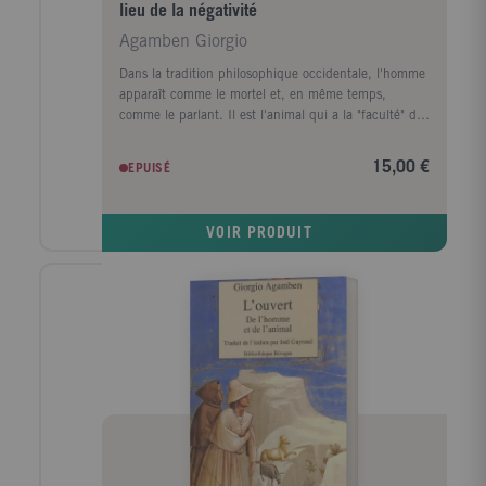
lieu de la négativité
Agamben Giorgio
Dans la tradition philosophique occidentale, l'homme
apparaît comme le mortel et, en même temps,
comme le parlant. Il est l'animal qui a la "faculté" du
langage et l'animal qui a la "faculté" de la mort. Tout
aussi essentiel est ce rapport dans l'expérience
15,00 €
EPUISÉ
chrétienne. La faculté du langage est la faculté de la
mort : le lien entre ces deux "facultés", toujours
présupposé chez l'homme et toutefois jamais
VOIR PRODUIT
radicalement remis en question, peut-il réellement
rester impensé ? Et si l'homme n'était ni le parlant, ni
le mortel, sans cesser pour autant de mourir et de
parler ?"