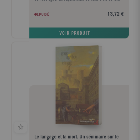
fable, de la devinette et de toutes ces "formes
simples", aujourd'hui désuètes, dont la tâche a
13,72 €
EPUISÉ
toujours été, plutôt que d'exposer des théories plus
ou moins convaincantes, de faire vivre une
expérience, de dissiper le leurre, de réveiller. Dans ce
VOIR PRODUIT
sens, et seulement dans ce sens, le problème de la
pensée est ici un problème poétique. Ainsi, les
trente-trois petits traités de philosophie qui
composent le livre constituent autant d'idylles (dans
le sens étymologique de "petite forme, ou idée") qui
cernent dans leur raccourci ce qui ne peut en aucun
cas être oublié, puisque cela consiste précisément
dans la "mesure la plus brève", selon l'avertissement
platonicien.
Le langage et la mort. Un séminaire sur le