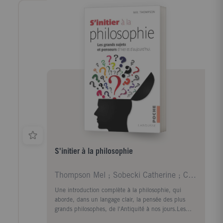
de rendre aux Lumières leur complexité historique et
de repenser ce que nous leur devons : un ensemble
de questions et de problèmes, bien plus qu'un prêt-
à-penser rassurant. ?Les Lumières apparaissent dès
lors comme une réponse collective au surgissement
de la modernité, dont les ambivalences forment
aujourd'hui encore notre horizon. Partant des
interrogations de Voltaire sur le commerce colonial et
l'esclavage pour arriver aux dernières réflexions de
Michel Foucault, en passant par la critique post-
coloniale et les dilemmes du philosophe face au
public, L'Héritage des Lumières propose ainsi le
tableau profondément renouvelé d'un mouvement
qu'il nous faut redécouvrir car il ne cesse de nous
parler.
S'initier à la philosophie
Thompson Mel ; Sobecki Catherine ; Cabo Divina
Une introduction complète à la philosophie, qui
aborde, dans un langage clair, la pensée des plus
grands philosophes, de l'Antiquité à nos jours.Les
grands sujets et questions fondamentales : la