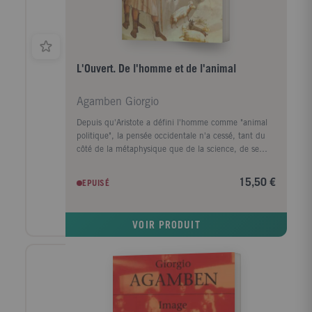
L'Ouvert. De l'homme et de l'animal
Agamben Giorgio
Depuis qu'Aristote a défini l'homme comme "animal
politique", la pensée occidentale n'a cessé, tant du
côté de la métaphysique que de la science, de se
heurter aux apories nées de la frontière à tracer entre
animalité et humanité. Après avoir passé en revue
15,50 €
EPUISÉ
toutes les interrogations en en dégageant la
signification anthropologique, Giorgio Agamben met
en discussion le cours donné par Heidegger rn 1929-
VOIR PRODUIT
1930 intitulé "Les Concepts fondamentaux de la
métaphysique".