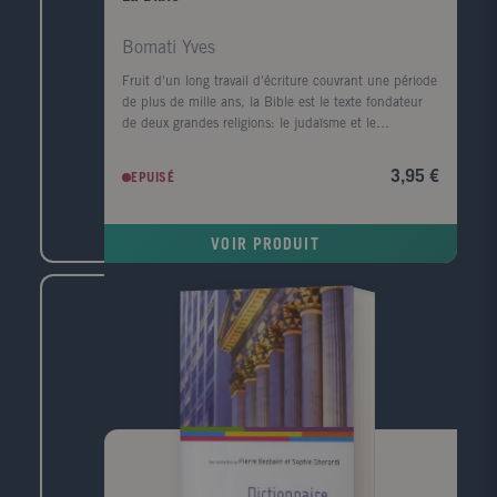
vaincre la faim. Biographie de l'auteur Sylvie Brunel
est géographe, professeur à Paris-Sorbonne,
Bomati Yves
spécialiste des questions de développement,
ancienne présidente d'Action contre la Faim. Elle a
Fruit d'un long travail d'écriture couvrant une période
publié de nombreux ouvrages dont Famines et
de plus de mille ans, la Bible est le texte fondateur
politiques ( 2002 ) et A qui profite le développement
de deux grandes religions: le judaïsme et le
durable? (2008 ).
christianisme. Mêlant les faits réels et les mythes, elle
narre la création du monde, relate l'histoire du
3,95 €
EPUISÉ
peuple hébreu et nous fait partager la vie et
l'enseignement de Jésus jusqu'à sa résurrection.
Considérée en Occident comme Le Livre des Livres, la
VOIR PRODUIT
Bible a profondément marqué l'humanité dans sa
morale, ses moeurs, sa culture et ses arts.