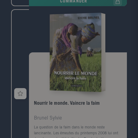
COMMANDER
avec en moyenne 4 chansons par année. Un index
général des chansons complète l'ouvrage. 16 pages
supplémentaires couvrent la période 1996-1999, avec
une dizaine de nouvelles chansons (Zazie, Garou,
Brigitte Fontaine, etc.) Public: Public familial pour
retrouver ensemble les grands succès de plusieurs
générations
Nourrir le monde. Vaincre la faim
Brunel Sylvie
La question de la faim dans le monde reste
lancinante. Les émeutes du printemps 2008 lui ont