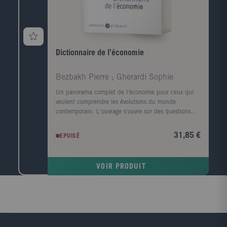
Dictionnaire de l'économie
Bezbakh Pierre ; Gherardi Sophie
Un panorama complet de l'économie pour ceux qui
veulent comprendre les évolutions du monde
contemporain. L'ouvrage s'ouvre sur des questions
d'actualité: L'immigration est-elle une bonne chose
pour l'économie ? Le chômage va-t-il baisser ? Quel
31,85 €
EPUISÉ
impact économique a le réchauffement climatique ? ?
Viennent ensuite Les temps forts qui retracent les
grandes étapes de l'histoire économique depuis
VOIR PRODUIT
l'esclavage antique jusqu'à la crise financière
actuelle?Enfin, la troisième partie est consacrée au
dictionnaire: plus de 700 entrées sur les concepts,
les personnalités, les grandes problématiques et les
grandes puissances économiques.