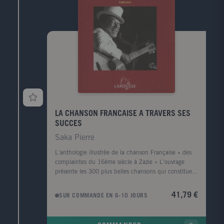
LA CHANSON FRANCAISE A TRAVERS SES
SUCCES
Saka Pierre
L'anthologie illustrée de la chanson Française « des
complaintes du 16ème siècle à Zazie » L'ouvrage
présente les 300 plus belles chansons qui constituent
le patrimoine chanté de la France. Chaque partie
comporte une introduction puis une vingtaine de
41,79 €
SUR COMMANDE EN 6-10 JOURS
chansons classées chronologiquement, chacune étant
présentée par une petite introduction. Les 2/3 des
chansons concernent la période de 1945 à nos jours,