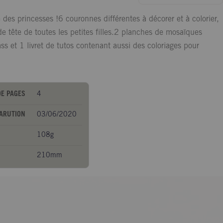
e des princesses !6 couronnes différentes à décorer et à colorier,
e tête de toutes les petites filles.2 planches de mosaïques
ss et 1 livret de tutos contenant aussi des coloriages pour
E PAGES
4
PARUTION
03/06/2020
108g
210mm