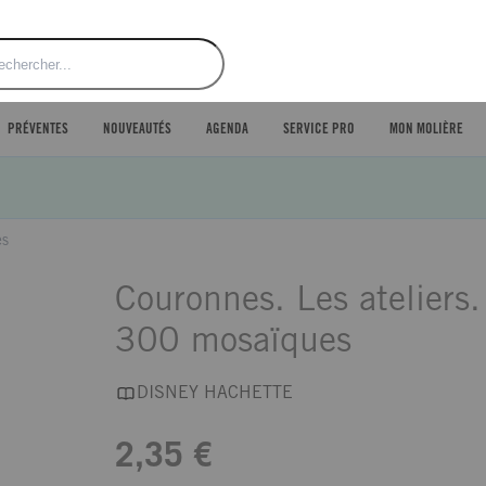
ercher
PRÉVENTES
NOUVEAUTÉS
AGENDA
SERVICE PRO
MON MOLIÈRE
es
Couronnes. Les ateliers.
300 mosaïques
DISNEY HACHETTE
2,35 €