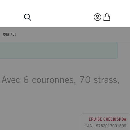
Rechercher
Mon compte
Mon panier
CONTACT
 Avec 6 couronnes, 70 strass,
EPUISE CODEDISPO
EAN :
9782017091899