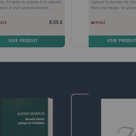
oire, échappe de justesse à un attentat.
capturer la dernière fée lib
taque le visait personnellement.
Reine des Neiges. Ils ignore
né à Lion House, la résidence d'un
viennent de déclencher une
érieux Noble, il fait connaissance des
qui risque de les anéantir. P
8,55 €
UISÉ
EPUISÉ
res d'une société secrète, les
supporte de moins en moins 
epasseurs. Les révélations de ces
la volonté de Noble, tente d
iers vont changer le cours de sa vie.
Chasseur pour mettre fin à c
VOIR PRODUIT
VOIR PRODUI
séculaire...