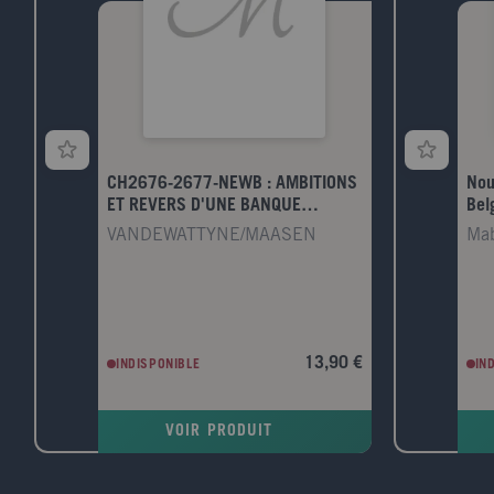
CH2676-2677-NEWB : AMBITIONS
Nouv
ET REVERS D'UNE BANQUE
Bel
COOPERATIVE CITOYENNE (2008-
VANDEWATTYNE/MAASEN
Mab
2026)
13,90 €
INDISPONIBLE
IN
VOIR PRODUIT