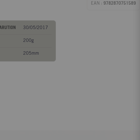
EAN :
9782870751589
PARUTION
30/05/2017
200g
205mm