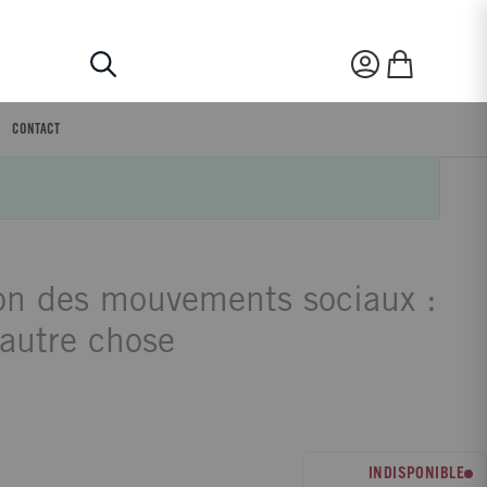
Rechercher
Mon compte
Mon panier
CONTACT
n des mouvements sociaux :
 autre chose
INDISPONIBLE