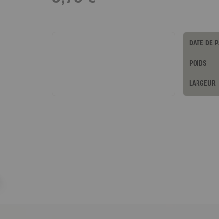
DATE DE 
POIDS
LARGEUR