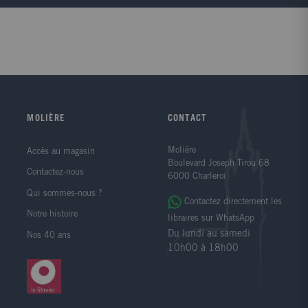
MOLIÈRE
CONTACT
Molière
Accès au magasin
Boulevard Joseph Tirou 68
Contactez-nous
6000 Charleroi
Qui sommes-nous ?
Contactez directement les
Notre histoire
libraires sur WhatsApp
Du lundi au samedi
Nos 40 ans
10h00 à 18h00