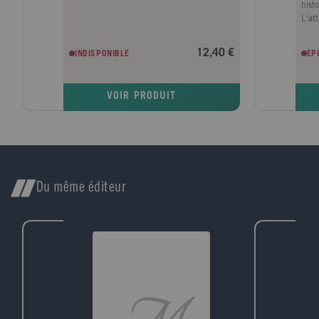
hist
L'at
Emme
myst
12,40 €
INDISPONIBLE
EP
memb
Outr
dern
VOIR PRODUIT
Du même éditeur