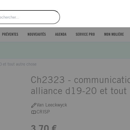
ercher
PRÉVENTES
NOUVEAUTÉS
AGENDA
SERVICE PRO
MON MOLIÈRE
 et tout autre chose
Ch2323 - communicatio
alliance d19-20 et tout
Van Leeckwyck
CRISP
3,70 €