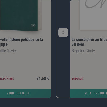
elle histoire politique de la
La constitution au fil d
gique
versions
ille Xavier
Regnier Cindy
31,50 €
DISPONIBLE
EPUISÉ
VOIR PRODUIT
VOIR PRODUI