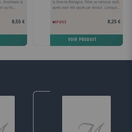
re, Snezhkaïa la
la Grande-Bretagne, Peter se retrouve isolé,
nt qu'ils
après avoir été sauvé par Arnaut. Lorsque
 malédiction
ce dernier tombe dans le coma, la situation
eter, qui
semble désespérée. Mais Peter découvre
8,55 €
8,25 €
EPUISÉ
de se plier à
que le sous-sol de Lion House recèle de
e retrouver le
nombreuses ressources.
ette lutte
T
VOIR PRODUIT