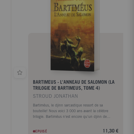
BARTIMEUS - L'ANNEAU DE SALOMON (LA
TRILOGIE DE BARTIMEUS, TOME 4)
STROUD JONATHAN
Bartiméus, le djinn sarcastique ressort de sa
bouteille! Nous voici 3 000 ans avant la célèbre
trilogie. Bartiméus n'est encore qu'un djinn de
seconde zone, à cet instant très précis de sa
fabuleuse carrière où, pris par un de ses mémorables
11,30 €
EPUISÉ
accès de colère, il mange le magicien qu'il est censé