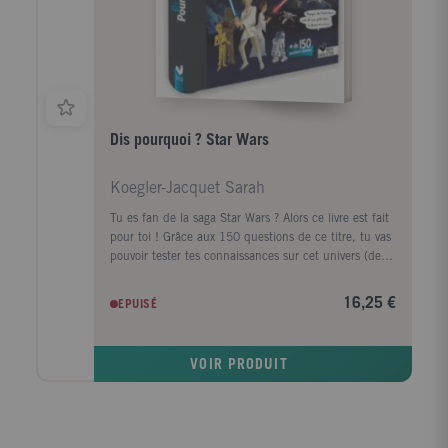
Dis pourquoi ? Star Wars
Koegler-Jacquet Sarah
Tu es fan de la saga Star Wars ? Alors ce livre est fait
pour toi ! Grâce aux 150 questions de ce titre, tu vas
pouvoir tester tes connaissances sur cet univers (de
l'épisode 1 à l'épisode 7) : Qui est le créateur de la
saga Star Wars ? Qui est le père de Luke Skywalker ?
16,25 €
EPUISÉ
Qui est Watto ? Pourquoi Finn a-t-il quitté le Premier
Ordre ...
VOIR PRODUIT