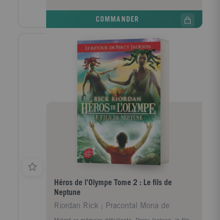
vie connaît un rebondissement inattendu lorsqu’elle
est invitée au Château Royal pour se produire au
COMMANDER
prestigieux Bal de la Lune. Elle y fait la rencontre du
Renard Doré, un soldat masqué taciturne qui
l’intrigue au plus haut point. Leurs destins
s’entremêlent dans un vertige de bals étincelants et
de faux-semblants. Pour survivre aux jeux de pouvoir
et aux secrets de famille, Lyra devra manier bien plus
que des mots.
Héros de l'Olympe Tome 2 : Le fils de
Neptune
Riordan Rick ; Pracontal Mona de