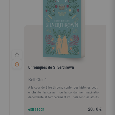
miroir où tout peut se réfléchir. Cet ouvrage, basé sur
les principes de la médecine orientale, nous livre de
plus un enseignement fondé sur l'ésotérisme du
bouddhisme Mahayana et jamais révélé en Occident.
Chroniques de Silverthrown
Bell Chloé
À la cour de Silverthrown, conter des histoires peut
enchanter les cœurs... ou les condamner.Imagination
débordante et tempérament vif : tels sont les atouts
de Lyra Merryweather. À vingt ans, elle use de ses
talents de Conteuse pour faire rêver les autres et
20,10 €
EN STOCK
subvenir aux besoins des siens. Le conte de sa propre