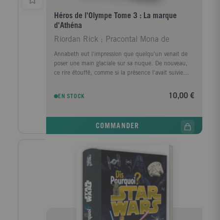
Héros de l'Olympe Tome 3 : La marque
d'Athéna
Riordan Rick ; Pracontal Mona de
Annabeth eut l'impression que quelqu'un venait de
poser une main glaciale sur sa nuque. De nouveau,
ce rire étouffé, comme si la présence l'avait suivie
depuis qu'elle avait quitté le vaisseau. Une partie
d'elle avait envie de kidnapper Percy immédiatement,
10,00 €
EN STOCK
remonter à bord avec lui et s'enfuir, maintenant.
Annabeth ne pourrait supporter de perdre Pery une
fois encore.
COMMANDER