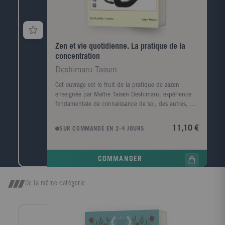
Zen et vie quotidienne. La pratique de la
concentration
Deshimaru Taisen
Cet ouvrage est le fruit de la pratique de zazen
enseignée par Maître Taisen Deshimaru, expérience
fondamentale de connaissance de soi, des autres, du
monde et du cosmos. Comment vivre ici et
maintenant? Comment observer son karma sur le
11,10 €
SUR COMMANDE EN 2-4 JOURS
chemin de la vie à la mort? Comment se concentrer
instant après instant tout au long de la vie
quotidienne afin de vivre pleinement le moment
COMMANDER
présent et ne pas laisser vainement passer le temps?
Observation-concentration, aller de l'un à l'autre, telle
est la méthode que nous propose Maître Deshimaru
De la même catégorie
aussi bien à travers la posture de zazen que durant la
vie quotidienne. C'est à partir de cette pratique
millénaire et au-delà du temps, par l'entraînement du
corps, de la respiration et de l'esprit qu'on devient un