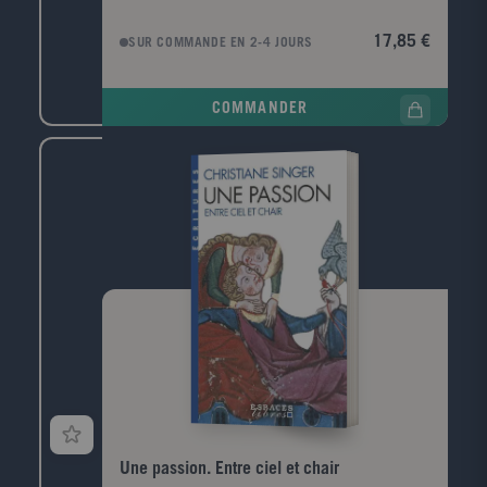
le phénix de ses cendres : Le Mystère des
cathédrales, signé d'un certain Fulcanelli. Dans ce
17,85 €
SUR COMMANDE EN 2-4 JOURS
texte unique en son genre, l'auteur se livre à une
analyse serrée de la mystérieuse symbolique, tout à
fait indépendante des motifs chrétiens, qui orne les
COMMANDER
grandes cathédrales de France, en particulier Notre-
Dame de Paris. Il montre, d'une manière
extraordinairement convaincante, comment ce
langage pictural inscrit dans la pierre constitue en
réalité une initiation complète aux opérations
alchimiques les plus poussées. Ce livre est l'un des
très grands classiques de l'ésotérisme contemporain,
mais aussi un puissant témoignage de la richesse et
de la complexité de notre patrimoine culturel, du
Moyen Âge jusqu'au temps présent. Fulcanelli, d'une
manière ou d'une autre, est toujours vivant et son
enseignement nous interpelle, que l'on adhère ou
non à l'alchimie.
Une passion. Entre ciel et chair