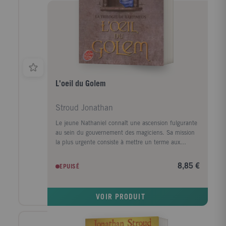
L'oeil du Golem
Stroud Jonathan
Le jeune Nathaniel connaît une ascension fulgurante
au sein du gouvernement des magiciens. Sa mission
la plus urgente consiste à mettre un terme aux
activités de la mystérieuse Résistance. Alors que la
pression monte, Londres se voit soudain menacée par
8,85 €
EPUISÉ
une série d'attentats. Est-ce la Résistance ou un
danger encore plus grand ? Chargé de l'enquête,
Nathaniel est contraint d'invoquer, une nouvelle fois,
VOIR PRODUIT
l'énigmatique et malicieux Bartiméus.