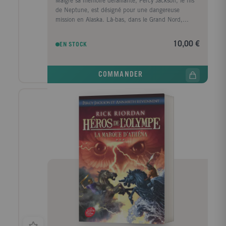
Malgré sa mémoire défaillante, Percy Jackson, le fils
de Neptune, est désigné pour une dangereuse
mission en Alaska. Là-bas, dans le Grand Nord,
rappelés du Styx par Gaïa, les monstres se réveillent
un à un. Assisté par les demi-dieux Hazel et Frank,
10,00 €
EN STOCK
Percy doit une fois encore combattre le chaos qui
menace. Pour cela, il lui faudra délivrer une divinité
pas comme les autres : Thanatos lui-même, le dieu
COMMANDER
des Morts...