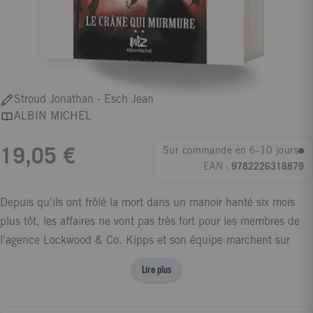
Stroud Jonathan - Esch Jean
ALBIN MICHEL
Sur commande en 6-10 jours
19,05 €
EAN :
9782226318879
Depuis qu'ils ont frôlé la mort dans un manoir hanté six mois
plus tôt, les affaires ne vont pas très fort pour les membres de
l'agence Lockwood & Co. Kipps et son équipe marchent sur
leurs plate-bandes et les narguent avec leurs uniformes
Lire plus
parfaitement repassés. Anthony bouillonne. Au comble de la
colère il lance un défi à son rival : la prochaine fois qu'ils seront