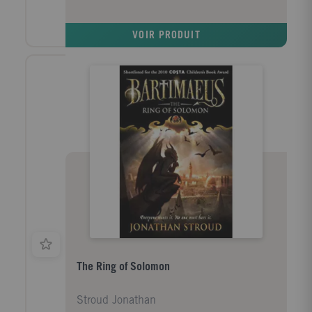
servir! C'est Asmira, mercenaire aussi débrouillarde
que téméraire qui le sauve, et voilà l'irascible djinn à
VOIR PRODUIT
ses ordres. Ce qui n'est pas de tout repos car la jeune
femme doit voler l'anneau magique du roi Salomon
puis l'assassiner. Heureusement, l'humour et la ruse
de Bartiméus, obligé d'aider Asmira, sont aussi
grands que les châtiments qui l'attendent...Jonathan
Stroud nous emmène dans une aventure sans temps
morts et nous offre encore un grand plaisir de lecture
avec ce roman fantastique teinté d'humour. Cécile
Babois, Page des libraires.
The Ring of Solomon
Stroud Jonathan