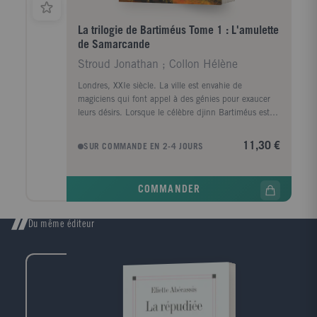
La trilogie de Bartiméus Tome 1 : L'amulette
de Samarcande
Stroud Jonathan ; Collon Hélène
Londres, XXIe siècle. La ville est envahie de
magiciens qui font appel à des génies pour exaucer
leurs désirs. Lorsque le célèbre djinn Bartiméus est
appelé par une puissante invocation, il n'en croit pas
ses yeux : l'apprenti magicien Nathaniel est bien trop
11,30 €
SUR COMMANDE EN 2-4 JOURS
jeune pour solliciter l'aide d'un génie aussi brillant
que lui ! De plus, cet adolescent surdoué lui ordonne
d'aller voler l'Amulette de Samarcande chez le
COMMANDER
puissant Simon Lovelace. Autant dire qu'il s'agit
d'une mission suicide. Mais Bartiméus n'a pas le
choix : il doit obéir. Le djinn et le magicien se
Du même éditeur
trouvent alors embarqués dans une périlleuse
aventure..