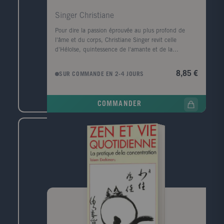
Singer Christiane
Pour dire la passion éprouvée au plus profond de
l'âme et du corps, Christiane Singer revit celle
d'Héloïse, quintessence de l'amante et de la
mystique. Elle nous donne à travers cette confession
tout à la fois païenne et spirituelle, ce bréviaire fou,
8,85 €
SUR COMMANDE EN 2-4 JOURS
cette exaltation unique du plaisir et de l'extase, un
texte qui restera parmi les plus intenses jamais écrits
sur l'amour.
COMMANDER