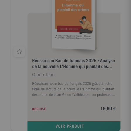
Réussir son Bac de français 2025 : Analyse
de la nouvelle L'Homme qui plantait des
arbres de Jean Gi
Giono Jean
Réussissez votre bac de français 2025 grâce à notre
fiche de lecture de la nouvelle L'Homme qui plantait
des arbres de Jean Giono !Validée par un professeur
de français du secondaire, cette analyse littéraire est
une aide précieuse pour tous les lycéens.Grâce à
19,90 €
EPUISÉ
notre travail éditorial, les points suivants n'auront plus
aucun secret pour vous : la biographie de l'écrivain,
le résumé du livre, l'étude de l'oeuvre, l'analyse des
VOIR PRODUIT
thèmes principaux à connaître et le mouvement