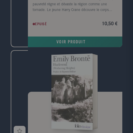
pauvreté règne et dévaste la région comme une
tornade. Le jeune Harry Crane découvre le corps
mutilé d'une femme noire sur le bord de la rivière
Sabine. Il est convaincu que le meurtre est l'oeuvre
10,50 €
EPUISÉ
de l'Homme-chèvre, un monstre de légende. Le
nombre de victimes s'alourdit, un homme est lynché
et le père de Harry, l'homme de loi local, enquête.
VOIR PRODUIT