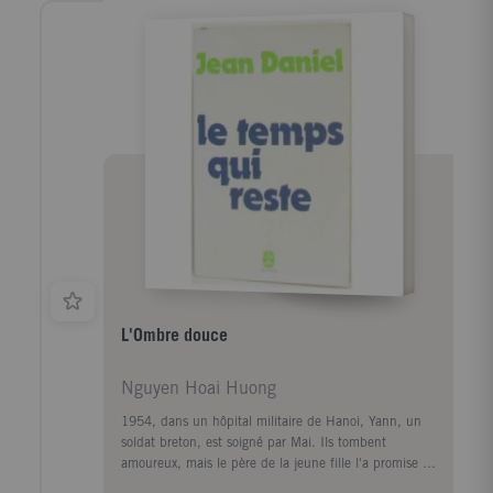
tempérée par la magie de la vie du terroir. A la
Libération, Roland Colin monte à Paris, en quête
d'un engagement social et professionnel dans un
monde à rebâtir. Il entre à l'Ecole de la France
d'Outremer où Senghor est son professeur. Négritude
et Celtitude se comprennent alors comme alliance
entre les identités et les solidarités nouvelles à
construire. Ce livre est l'histoire d'un parcours fertile
en expériences rejoignant les problèmes les plus vifs
du temps présent.
L'Ombre douce
Nguyen Hoai Huong
1954, dans un hôpital militaire de Hanoi, Yann, un
soldat breton, est soigné par Mai. Ils tombent
amoureux, mais le père de la jeune fille l'a promise à
un autre. Elle s'insurge, elle est bannie de la