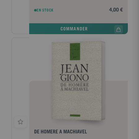
ruisseaux, les collines ou les travaux des champs,
l'auteur de L'homme qui plantait des arbres y
4,00 €
EN STOCK
accorde une place remarquable à ce qu'il appelle le
"royaume de l'arbre". Et, de l'observation patiente de
la feuillaison de chênes à celle, inquiète, des oliviers
COMMANDER
malades, on mesure combien Giono s'en fait,
continûment, la voix attentive et soucieuse.
"Actuellement, les oliviers sont rouges, les yeuses
blanches, les pins rouillés. Pour le visiteur qui
descend du Nord vers le soleil, la joie du soleil lui
cache l'étendue du désastre."
DE HOMERE A MACHIAVEL