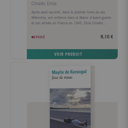
Chraïbi Driss
Après avoir raconté, dans le premier tome de ses
Mémoires, son enfance dans le Maroc d'avant-guerre
et son arrivée en France en 1945, Driss Chraïbi
reprend le fil de son récit autobiographique. Au
début des années 50, il découvre une autre planète,
8,10 €
EPUISÉ
l'Alsace, et s'y installe avec sa femme dans une sorte
d'ermitage amoureux voué à l'écriture. Puis ses
premiers succès d'écrivain le ramènent à Paris et la
VOIR PRODUIT
communauté maghrébine trouve en lui l'une de ses
premières voix dans le milieu littéraire. Défilent
ensuite les années France Culture, les années
canadiennes, les années à l'Ile d'Yeu, les amis et les
rencontres (François Mitterrand, Lucien Bodard...),
les paysages, les livres et les femmes de sa vie.