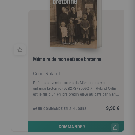
Mémoire de mon enfance bretonne
Colin Roland
Refonte en version poche de Mémoire de mon
enfance bretonne (978273735992-7). Roland Colin
est le fils d'un émigré breton élevé au pays par Marig
ar Rouz, son étonnante grand-mère qui a vécu trois
guerres (1870, 1914-1918, 1939- 1945), découvert
9,90 €
SUR COMMANDE EN 2-4 JOURS
Buffalo Bill et ses Indiens à Brest en 1889, et est
morte à presque 90 ans. Près d'elle, son petit-fils
reçoit le précieux viatique de la langue et de la
COMMANDER
culture des racines. Pour le jeune adolescent, la
guerre en Bretagne est une bouleversante épreuve,