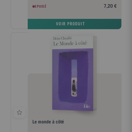
famille... Ils se marient en toute hâte, avant que
7,20 €
EPUISÉ
Yann rejoigne la cuvette de Diên Biên Phu. Après la
défaite de l'armée française, Yann est emmené dans
un camp d'internement. Dans une langue poétique,
VOIR PRODUIT
avec grâce et pudeur, Hoai Huong Nguyen peint le
Vietnam d'hier et un amour qui affronte la violence
d'une guerre. L'histoire bouleversante de Mai et de
Yann laisse percer la lumière des humbles héros qui
croient à la liberté et à l'absolu malgré les vicissitudes
de l'Histoire. Tout est là : l'Histoire, l'histoire, la
manière de les faire s'imbriquer, la netteté de
l'écriture, la volonté de trouver une parole adéquate à
la tragédie, la complexité des psychologies... "Un
instant de littérature pure." Yann Moix, Le Figaro
littéraire.
Le monde à côté