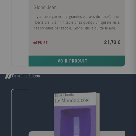
Giono Jean
Il y a, pour parler des grandes oeuvres du passé, une
liberté d'allure inimitable chez quelqu'un qui ne les a
pas connues par l'école. Giono, qui a quitté le lycée
avant l'âge des dissertations, ne parle jamais d'une de
ces ouvres sans que son commentaire soit en même
21,70 €
EPUISÉ
temps un témoignage sur lui-même et sur le moment
où il le rédige. On découvrira ici une première série
de textes, préfaces, articles, hommages, essais de
VOIR PRODUIT
traduction, dispersés jusqu'à présent dans les
volumes ou les publications pour lesquels ils avaient
été écrits. Regroupés selon l'ordre chronologique des
Du même éditeur
ouvres commentées, ils font apparaître la diversité des
goûts et des intérêts littéraires de Giono, y compris
pour les littératures de l'Extrême-Orient, et sont
l'occasion de prendre une vue nouvelle sur son
itinéraire propre, dont Homère d'une part, et plus
encore Virgile, Machiavel d'autre part, sont des
repères privilégiés.