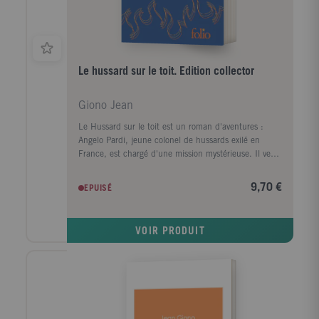
Le hussard sur le toit. Edition collector
Giono Jean
Le Hussard sur le toit est un roman d'aventures :
Angelo Pardi, jeune colonel de hussards exilé en
France, est chargé d'une mission mystérieuse. Il veut
retrouver Giuseppe, carbonaro comme lui, qui vit à
Manosque. Mais le choléra sévit : les routes sont
9,70 €
EPUISÉ
barrées, les villes barricadées, on met les voyageurs
en quarantaine, on soupçonne Angelo d'avoir
empoisonné les fontaines ! Seul refuge découvert par
VOIR PRODUIT
hasard, les toits de Manosque ! Entre ciel et terre, il
observe les agitations funèbres des humains,
contemple la splendeur des paysages et devient ami
avec un chat. Une nuit, au cours d'une expédition, il
rencontre une étonnante et merveilleuse jeune
femme. Tous deux feront route ensemble, connaîtront
l'amour et le renoncement.