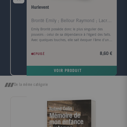
Hurlevent
Brontë Emily ; Bellour Raymond ; Lacretelle Jacque
Emily Brontë possède donc le plus singulier des
pouvoirs : celui de sa dépendance à l'égard des faits.
Avec quelques touches, elle sait évoquer l'âme d'un
visage et rendre le corps superflu ; en parlant de la
lande, elle fait souffler le vent et gronder le tonnerre.
8,60 €
EPUISÉ
Virginia Woolf. Quand, parmi tous les arbres, je
cherche celui dont la forme s'harmonise le mieux
avec le cadre du roman tragique d'Emily Brontë, c'est
VOIR PRODUIT
l'image d'un vieux robinier tortueux qui me vient à
l'esprit, d'un vieux robinier tordu par le vent qui
souffle toujours dans la même direction ; l'écorce est
De la même catégorie
noire, le tronc est creux et, dans ce creux, la pluie a
formé une petite flaque où baignent quelques feuilles
mortes. John Cowper Powys