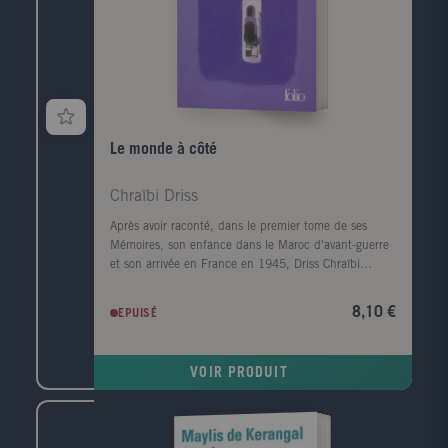
Le monde à côté
Chraïbi Driss
Après avoir raconté, dans le premier tome de ses
Mémoires, son enfance dans le Maroc d'avant-guerre
et son arrivée en France en 1945, Driss Chraïbi
reprend le fil de son récit autobiographique. Au
début des années 50, il découvre une autre planète,
8,10 €
EPUISÉ
l'Alsace, et s'y installe avec sa femme dans une sorte
d'ermitage amoureux voué à l'écriture. Puis ses
premiers succès d'écrivain le ramènent à Paris et la
VOIR PRODUIT
communauté maghrébine trouve en lui l'une de ses
premières voix dans le milieu littéraire. Défilent
ensuite les années France Culture, les années
canadiennes, les années à l'Ile d'Yeu, les amis et les