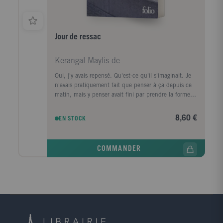
Jour de ressac
Kerangal Maylis de
Oui, j'y avais repensé. Qu'est-ce qu'il s'imaginait. Je
n'avais pratiquement fait que penser à ça depuis ce
matin, mais y penser avait fini par prendre la forme
d'une ville, d'un premier amour, la forme d'un porte-
conteneurs." Le corps d'un homme est retrouvé au
8,60 €
EN STOCK
pied de la digue Nord du Havre, avec, dans sa
poche, griffonné sur un ticket de cinéma, un numéro
de téléphone, celui de la narratrice. Convoquée par la
COMMANDER
police, elle prend le train pour Le Havre, ville de son
enfance, de sa jeunesse, qu'elle a quittée il y a
longtemps. Durant ce jour de retour, cherchant à
comprendre ce qui la lie à ce mort dont elle ignore
tout, elle va exhumer ses souvenirs mais aussi la
mémoire de cette ville traumatisée par la guerre, ce
qui a disparu, ce qui a survécu, et raviver les vestiges
d'un amour adolescent.