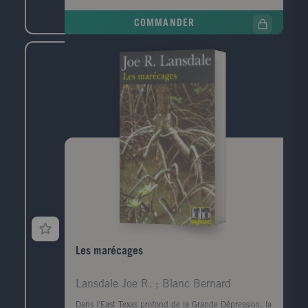
poche, griffonné sur un ticket de cinéma, un numéro
de téléphone, celui de la narratrice. Convoquée par la
COMMANDER
police, elle prend le train pour Le Havre, ville de son
enfance, de sa jeunesse, qu'elle a quittée il y a
longtemps. Durant ce jour de retour, cherchant à
comprendre ce qui la lie à ce mort dont elle ignore
tout, elle va exhumer ses souvenirs mais aussi la
mémoire de cette ville traumatisée par la guerre, ce
qui a disparu, ce qui a survécu, et raviver les vestiges
d'un amour adolescent.
Les marécages
Lansdale Joe R. ; Blanc Bernard
Dans l'East Texas profond de la Grande Dépression, la