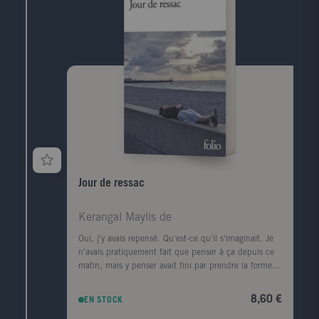
rencontres (François Mitterrand, Lucien Bodard...),
les paysages, les livres et les femmes de sa vie.
Jour de ressac
Kerangal Maylis de
Oui, j'y avais repensé. Qu'est-ce qu'il s'imaginait. Je
n'avais pratiquement fait que penser à ça depuis ce
matin, mais y penser avait fini par prendre la forme
d'une ville, d'un premier amour, la forme d'un porte-
conteneurs." Le corps d'un homme est retrouvé au
8,60 €
EN STOCK
pied de la digue Nord du Havre, avec, dans sa