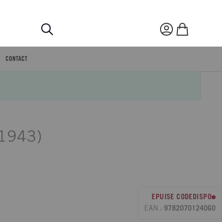
Rechercher
Mon compte
Mon panier
CONTACT
-1943)
EPUISE CODEDISPO
EAN :
9782070124060