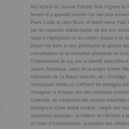
Nul lecteur du Journal d'André Gide n'ignore le 
ferveur et y apparaît comme l'un des plus anciens
Pierre Louÿs et Léon Blum, et avant même Paul 
par les capacités intellectuelles de son ami norma
major à l'agrégation) et au contact duquel il se s
Drouin est aussi le seul philosophe du groupe des
connaissance de la civilisation allemande et la sû
l'intermédiaire de son ami et bientôt beau-frère
Jeanne Rondeaux, soeur de sa propre femme Madele
importants de La Revue blanche, de L'Ermitage, 
nombreuses lettres où s'affinent les stratégies éd
d'imaginer la richesse des très nombreux entreti
Cuverville, où s'élaborent des oeuvres travaillée
témoignent d'une amitié durable, malgré des hauts
hautement sensibles : la relation de l'écrivain à la
et l'aveu d'homosexualité, la position des intellec