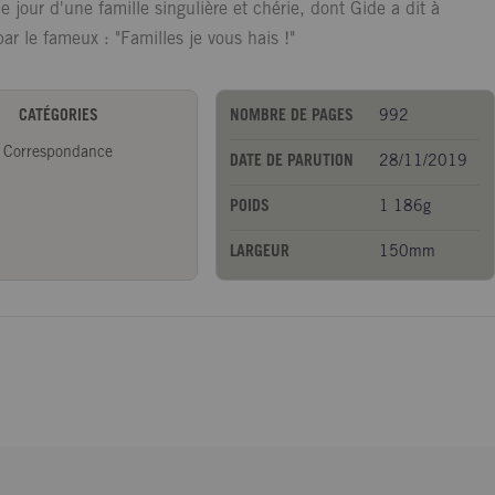
e jour d'une famille singulière et chérie, dont Gide a dit à
par le fameux : "Familles je vous hais !"
CATÉGORIES
NOMBRE DE PAGES
992
Correspondance
DATE DE PARUTION
28/11/2019
POIDS
1 186g
LARGEUR
150mm