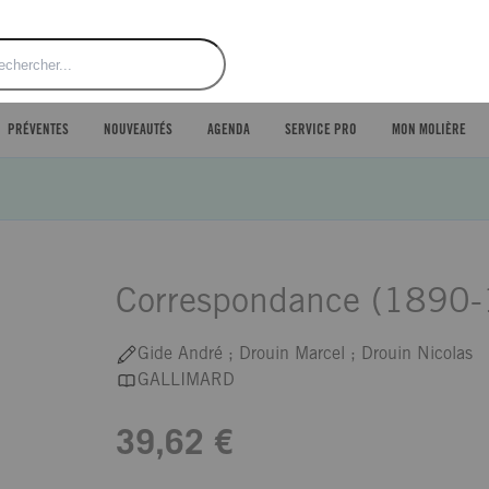
ercher
PRÉVENTES
NOUVEAUTÉS
AGENDA
SERVICE PRO
MON MOLIÈRE
Correspondance (1890
Gide André ; Drouin Marcel ; Drouin Nicolas
GALLIMARD
39,62 €