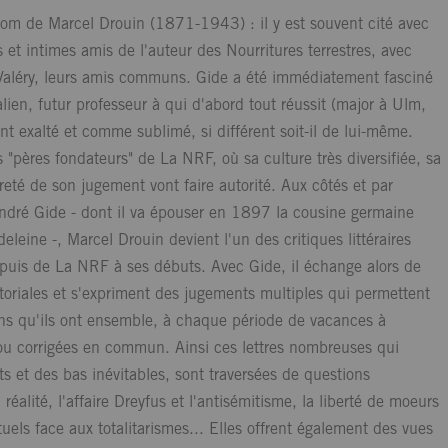
nom de Marcel Drouin (1871-1943) : il y est souvent cité avec
 et intimes amis de l'auteur des Nourritures terrestres, avec
Valéry, leurs amis communs. Gide a été immédiatement fasciné
lien, futur professeur à qui d'abord tout réussit (major à Ulm,
ent exalté et comme sublimé, si différent soit-il de lui-même.
 "pères fondateurs" de La NRF, où sa culture très diversifiée, sa
reté de son jugement vont faire autorité. Aux côtés et par
 André Gide - dont il va épouser en 1897 la cousine germaine
ine -, Marcel Drouin devient l'un des critiques littéraires
puis de La NRF à ses débuts. Avec Gide, il échange alors de
itoriales et s'expriment des jugements multiples qui permettent
ens qu'ils ont ensemble, à chaque période de vacances à
s ou corrigées en commun. Ainsi ces lettres nombreuses qui
 et des bas inévitables, sont traversées de questions
 réalité, l'affaire Dreyfus et l'antisémitisme, la liberté de moeurs
tuels face aux totalitarismes... Elles offrent également des vues