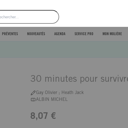
ercher
PRÉVENTES
NOUVEAUTÉS
AGENDA
SERVICE PRO
MON MOLIÈRE
30 minutes pour survivre
Gay Olivier ; Heath Jack
ALBIN MICHEL
8,07 €