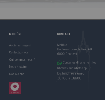
MOLIÈRE
CONTACT
Molière
Accès au magasin
Boulevard Joseph Tirou 68
Contactez-nous
6000 Charleroi
Qui sommes-nous ?
Contactez directement les
Notre histoire
libraires sur WhatsApp
Du lundi au samedi
Nos 40 ans
10h00 à 18h00