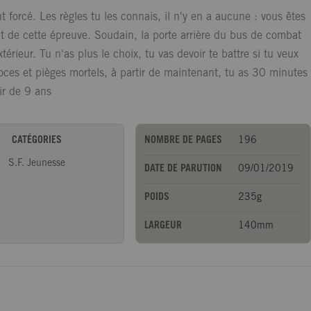
nt forcé. Les règles tu les connais, il n'y en a aucune : vous êtes
ant de cette épreuve. Soudain, la porte arrière du bus de combat
xtérieur. Tu n'as plus le choix, tu vas devoir te battre si tu veux
oces et pièges mortels, à partir de maintenant, tu as 30 minutes
tir de 9 ans
CATÉGORIES
NOMBRE DE PAGES
196
S.F. Jeunesse
DATE DE PARUTION
09/01/2019
POIDS
235g
LARGEUR
140mm