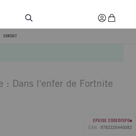
Rechercher
Mon compte
Mon panier
CONTACT
 : Dans l'enfer de Fortnite
EPUISE CODEDISPO
EAN :
9782226440082