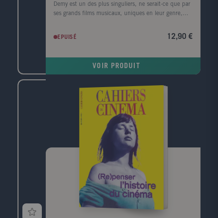
Demy est un des plus singuliers, ne serait-ce que par
ses grands films musicaux, uniques en leur genre,
devenus mythiques pour les nouvelles générations (en
particulier, Les Demoiselles de Rochefort ou Peau
12,90 €
EPUISÉ
d'âne). À la tête d'une filmographie relativement
brève ? seulement 13 longs-métrages entre 1960
(Lola) et 1988 (Trois places pour le 26) -, Demy a
VOIR PRODUIT
connu la gloire, notamment avec la Palme d'or
attribuée en 1964 aux Parapluies de Cherbourg,
tragédie musicale entièrement chantée, synonyme de
reconnaissance internationale, aux USA notamment
où le cinéaste tournera, un peu plus tard, Model
Shop, mais également une trajectoire accidentée,
ponctuée par plusieurs projets non réalisés. Conçu
sur le même modèle que ses deux prédécesseurs,
dédiés à François Truffaut et David Lynch, ce hors-
série Jacques Demy reprendra une sélection de textes
critiques, rédigés par Jean-Luc Godard, Paul
Vecchiali, François Weyergans, Jean Douchet et bien
d'autres et d'entretiens publiés dans la revue, au fil
de l'histoire des Cahiers, en particulier deux grands
entretiens donnés par Jacques Demy en 1964 (au
moment des Parapluies de Cherbourg et en 1982 (à
l'époque d'Une chambre en ville), mais également