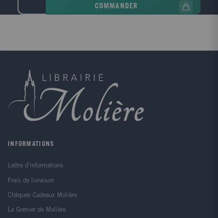
COMMANDER
Light de l'Indienne Payal Kapadia. Des entretiens
avec les cinéastes mais aussi avec deux importants
chefs opérateurs complètent les critiques de ces films
taraudants. Plusieurs textes reviennent sur des
séquences de nuit marquantes du cinéma
contemporain et analysent ce qui est tout à la fois un
motif esthétique (la beauté de l'ombre qui grignote la
lumière, matière première du cinéma), un défi
technique (l'image sous-exposée), et un temps
quasiment magique (ce qui se passe quand tout le
monde dort).À la variété des critiques des sorties et
ressorties d'octobre ainsi que d??uvres de
plateformes, de découvertes faites dans de nombreux
festivals, d'hommages et de livres de cinéma,
s'ajoutent ce mois-ci un portfolio consacré aux 100
INFORMATIONS
ans de la Columbia et une rubrique « Répliques »
consacrée aux mises en scène de soi des deux
Lettre d'informations
candidats à la présidence américaine en lice, Donald
Trump et Kamala Harris, dont le premier fait l'objet
Frais de livraison
d'un biopic tragi-comique qui sort en salle à point
nommé, The Apprentice.
Chèques Cadeaux Molière
Le Grenier de Molière