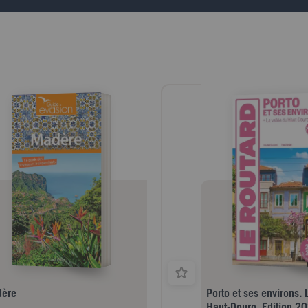
violence qu'il ne soupçonnai
ourir, temps minimum à y consacrer."
par les Khmers, envoûté pa
Edmond apprend à ses dépe
une contrée " qui te bouffe 
succombe au Mékong blues.
Edmond Benakem, surnomm
français de souche tuniso-b
reporter au Guide du routar
faire paisiblement son job d
fureteur. Mais c'est sans co
redoutable force des choses
chaque nouvelle destination,
dans d'invraisemblables trib
Confronté à des situations 
Eddie réagit avec son c'ur,
sa sensibilité. A chaque foi
polar, un voyage coloré au 
embrouilles carabinées...
ère
Porto et ses environs. La vallée du
Haut-Douro, Edition 