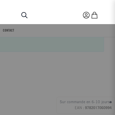
Rechercher
Mon compte
Mon panier
CONTACT
Sur commande en 6-10 jours
EAN :
9782017060994