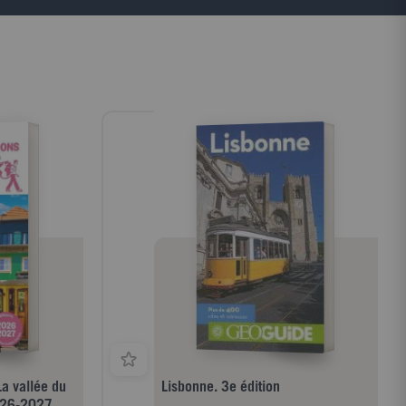
t pas, fasciné
r Jeanne,
ns que c'est
l'âme " et
 Le jeune
é Eddie,
retonne,
d, voudrait bien
e globe-trotter
mpter sur la
, qui, pour
 l'entraîne
ulations.
hors normes,
 son humour et
s, pour chaque
pays des
Lisbonne. 3e édition
2026-2027