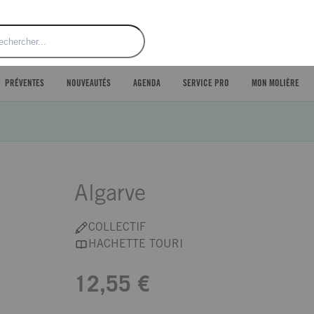
ercher
PRÉVENTES
NOUVEAUTÉS
AGENDA
SERVICE PRO
MON MOLIÈRE
Algarve
COLLECTIF
HACHETTE TOURI
12,55 €