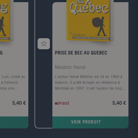
NG
PRISE DE BEC AU QUEBEC
Mestron Hervé
. Luis, croisé au
L'auteur Hervé Mestron est né en 1963 à
er à Edmond
Valence. Il a été écrivain en résidence à
omme une
Montréal en 1997. Il est l'auteur de cinq
scille entre le
romans dont La Note noire chez Climats et
la nonchalance
de trois recueils de nouvelles.
5,40 €
5,40 €
EPUISÉ
e son travail
la recherche
à ses parents.
T
VOIR PRODUIT
 mènera après
re attachantes
onté à une