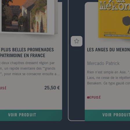
 PLUS BELLES PROMENADES
LES ANGES DU MEKO
PATRIMOINE EN FRANCE
t-deux chapitres dressent région par
Mercado Patrick
on, un rapide inventaire des ""grands
Rien n'est simple en Asie. "
s"", pour mieux se consacrer ensuite aux
Laos, ne cesse de le répét
its""." Une carte régionale, en
Benakem. Ce type gaulé c
rture de chapitre, rappelle les hauts
25,50 €
UISÉ
barrique, dont la démarche o
x et situe clairement chaque
dandinement du canard et 
enade. Les cent cinquante
EPUISÉ
du grizzly, détourne Eddie d
enades originales, autour des grands
pour détendre le Mékong à 
ments de France, s'accompagnent de
d'une jeune Hmong enlevée 
es détaillées. "Des pictogrammes
VOIR PRODUIT
VOIR PRODUI
Cette traque initiatique les
litent le choix de la promenade :
moult péripéties et rencont
itecture, nature ou culture ; randonnée
jusqu'à Phnom Penh. Confr
stre, excursion motorisée ; distance à