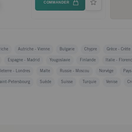
COMMANDER
riche
Autriche - Vienne
Bulgarie
Chypre
Grèce - Crète
Espagne - Madrid
Yougoslavie
Finlande
Italie - Floren
leterre - Londres
Malte
Russie - Moscou
Norvège
Pays
aint-Petersbourg
Suède
Suisse
Turquie
Venise
Cr