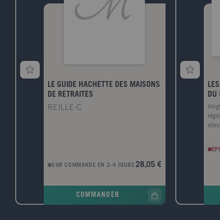
LE GUIDE HACHETTE DES MAISONS
LES
DE RETRAITES
DU 
REILLE-C
Ving
régi
site
""pet
ouve
EP
lieu
prom
28,05 €
SUR COMMANDE EN 2-4 JOURS
prom
monu
cart
COMMANDER
faci
arch
péde