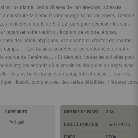
ion luxuriante, petits villages de l'arrière-pays, adresses
 à construire facilement votre voyage selon vos envies. Destiné
es meilleurs circuits de 5 à 12 jours pour découvrir les sites
ur organiser votre roadtrip : location de voiture, étapes,
ir dans des hôtels atypiques, des chambres d'hôtes de charme,
 camps... - Les balades secrètes et les randonnées de notre
a source de Benémola... - Et bien sûr, toutes les activités pour
snorkelling, les endroits où aller voir les dauphins ou nager avec
nels, les plus belles balades en parapente et canoë... Tous les
que, illustré, complet avec des cartes détaillées. Préparez votre
CATÉGORIES
NOMBRE DE PAGES
208
Portugal
DATE DE PARUTION
16/07/2020
POIDS
270g