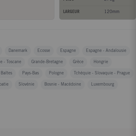
LARGEUR
120mm
Danemark
Ecosse
Espagne
Espagne - Andalousie
ce - Toscane
Grande-Bretagne
Grèce
Hongrie
 Baltes
Pays-Bas
Pologne
Tchéquie - Slovaquie - Prague
oatie
Slovénie
Bosnie - Macédoine
Luxembourg