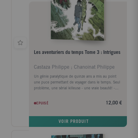
Les aventuriers du temps Tome 3 : Intrigues
Castaza Philippe ; Chanoinat Philippe
Un génie paralytique de quinze ans a mis au point
une puce permettant de voyager dans le temps. Seul
problème, une sérial killeuse - une vraie beauté! -
s'est emparée de son invention et se promène à
travers les âges avec l'objectif de tuer les plus grands
12,00 €
EPUISÉ
criminels de l'histoire, semant une multitude de
cadavres derrière elle. Le gamin, pour récupérer son
bien, fait appel, sans leur consentement, à trois
VOIR PRODUIT
pointures du banditisme. La confrontation va être
explosive! Dans l'adversité, ils seront obligés de faire
cause commune pour le meilleur... et pour le pire!