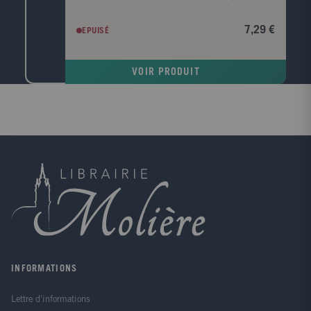
n'en est pas question pour Naeko! Elle rêve de
trouver le bonheur et est donc devenue très prudente
7,29 €
EPUISÉ
avec les garçons... Par hasard, elle rencontre Ouji,
qui va lui changer la vie! Une délicieuse comédie
romantique de Yoshihara!
VOIR PRODUIT
INFORMATIONS
Lettre d'informations