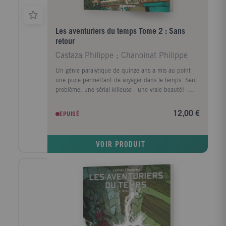
Les aventuriers du temps Tome 2 : Sans
retour
Castaza Philippe ; Chanoinat Philippe
Un génie paralytique de quinze ans a mis au point
une puce permettant de voyager dans le temps. Seul
problème, une sérial killeuse - une vraie beauté! -
s'est emparée de son invention et se promène à
travers les âges avec l'objectif de tuer les plus grands
12,00 €
EPUISÉ
criminels de l'histoire, semant une multitude de
cadavres derrière elle. Le gamin, pour récupérer son
bien, fait appel, sans leur consentement, à trois
VOIR PRODUIT
pointures du banditisme. La confrontation va être
explosive! Dans l'adversité, ils seront obligés de faire
cause commune pour le meilleur... et pour le pire!