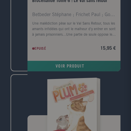
Brocéliande Tome 6 : Le Val sans retour
Betbeder Stéphane ; Frichet Paul ; Gonzalbo Axel
Une malédiction pèse sur le Val Sans Retour, tous les
amants infidèles qui ont le malheur d'y entrer en sont
à jamais prisonniers...Une partie de soule oppose les
villages allant de Paimpont à Tréhorenteuc. Mathurin
Hybois pactise avec une sorcière pour s'assurer la
15,95 €
EPUISÉ
victoire. Il entraîne alors la soule au Val sans retour,
lieu où sont enfermées des milliers d'âmes damnées,
menaçant par son intrusion de les libérer. Seuls des
VOIR PRODUIT
êtres surnaturels sont capables de refermer le
passage. Mais sur une terre où l'Homme a tout
conquis, où se cachent ceux qui sauraient empêcher
la catastrophe ?