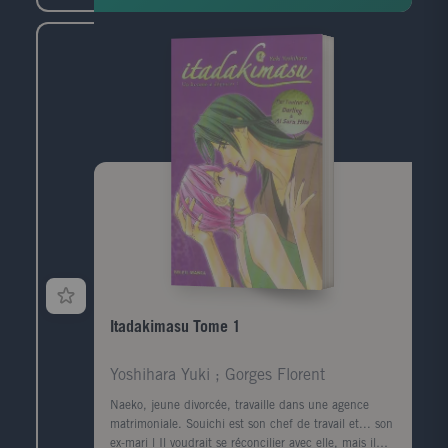
Kéramidas, Luuna a déjà donné naissance à un
nombre impressionnant d'éditions limitées, posters,
statues ou figurines minutieusement inventoriées
dans cet album. Mais cet artbook présente également
les premiers pas inédits du personnage, deux histoires
réalisées par Crisse et Nob spécialement pour cet
ouvrage, ainsi qu'une somptueuse galerie
d'hommages par quelques-uns des auteurs mondiaux
les plus talentueux.
Itadakimasu Tome 1
Yoshihara Yuki ; Gorges Florent
Naeko, jeune divorcée, travaille dans une agence
matrimoniale. Souichi est son chef de travail et... son
ex-mari l Il voudrait se réconcilier avec elle, mais il