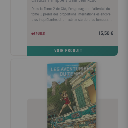
Castaza Philippe ; Sala Jean-Luc
Dans le Tome 2 de CIA, l'engrenage de l'attentat du
tome 1 prend des proportions internationales encore
plus inquiétantes et un scénariste de plus tombera
sous les balles... Dans le rapport NIC 2020, la CIA
identifiait deux scénarios catastrophe majeurs pour le
15,50 €
EPUISÉ
futur (horizon 2020). Un de ces scénarios était « Le
nouveau Califat »: Un basculement en domino des
gouvernements du Proche et Moyen-Orient qui
VOIR PRODUIT
bouleverserait la donne mondiale actuelle? C'est peut-
être l'actualité... Le second a été baptisé « le Cycle
de la peur » et il montre comment une banalisation
de l'hyper terrorisme pourrait faire basculer le monde
libre dans un univers Orwelien. Un dernier scénario
n'a jamais été imaginé? Que se passerait-il si la plus
grande organisation de renseignements s'écroulait?
C'est la rencontre de ces trois scénarios catastrophe
que vous propose le tome 2 de lasérie CIA.