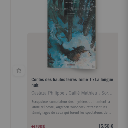
Contes des hautes terres Tome 1 : La longue
nuit
Castaza Philippe ; Gallié Mathieu ; Sorel Guillaum
Scrupuleux compilateur des mystères qui hantent la
lande d'Écosse, Algernon Woodcock retranscrit les
témoignages de ceux qui furent les spectateurs de
ces manifestations étranges et fantastiques. En deux
récits, c'est le monde féerique et inquiétant des
15,50 €
EPUISÉ