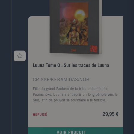
Luuna Tome 0 : Sur les traces de Luuna
CRISSE/KERAMIDAS/NOB
Fille du grand Sachem de la tribu indienne des
Paumanoks, Luuna a entrepris un long périple vers le
Sud, afin de pouvoir se soustraire à la terrible
malédiction qui la frappe. De toutes les pistes qu'elle
parcourt, l'une nous entraîne vers une caverne
29,95 €
EPUISÉ
mystérieuse où repose un fabuleux trésor, ignoré des
non-initiés. Un trésor sur lequel l'?il de l'Homme ne
s'est jamais posé. ?uvre foisonnante de Crisse et
VOIR PRODUIT